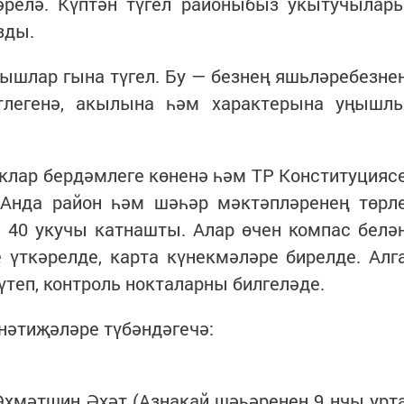
әрелә. Күптән түгел районыбыз укытучылар
зды.
рышлар гына түгел. Бу — безнең яшьләребезне
әтлегенә, акылына һәм характерына уңышл
лар бердәмлеге көненә һәм ТР Конституцияс
 Анда район һәм шәһәр мәктәпләренең төрл
40 укучы катнашты. Алар өчен компас белә
 үткәрелде, карта күнекмәләре бирелде. Алг
үтеп, контроль нокталарны билгеләде.
нәтиҗәләре түбәндәгечә:
Әхмәтшин Әхәт (Азнакай шәһәренең 9 нчы урт