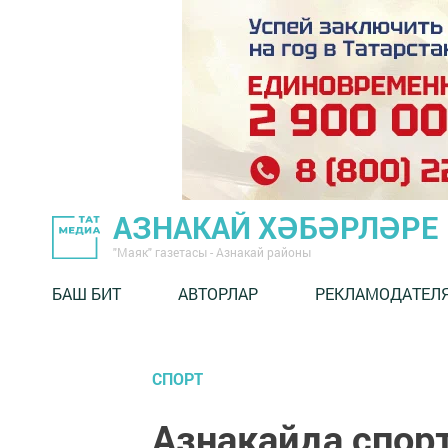
АЗНАКАЙ ХӘБӘРЛӘРЕ
"Маяк" газетасы - Азнакай районы
БАШ БИТ
АВТОРЛАР
РЕКЛАМОДАТЕЛ
СПОРТ
Азнакайда спор