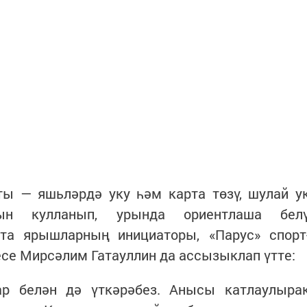
ты — яшьләрдә уку һәм карта төзү, шулай у
рын кулланып, урында ориентлаша бел
кта ярышларның инициаторы, «Парус» спорт
се Мирсәлим Гатауллин да ассызыклап үтте:
р белән дә үткәрәбез. Анысы катлаулыра