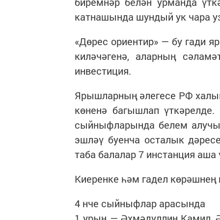
биремнәр белән урманда үтк
катнашында шундый ук чара у
«Дөрес ориентир» — бу гади я
киләчәгенә, аларның сәлам
инвестиция.
Ярышларның әлегесе РФ халык
көненә багышлап үткәрелде.
сыйныфларында белем алучы 
эшләү буенча осталык дәресе
таба балалар 7 инстанция аша 
Киеренке һәм гадел көрәшнең 
4 нче сыйныфлар арасында
1 урын — Әхмәдуллин Камил, 