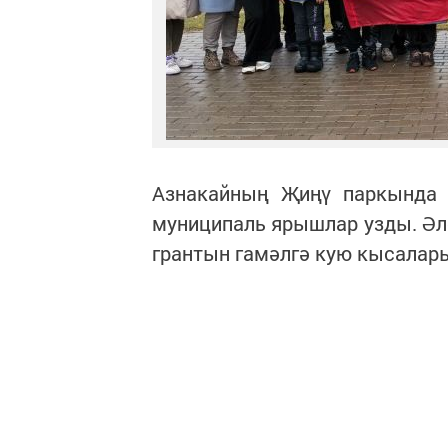
Азнакайның Җиңү паркында 
муниципаль ярышлар узды. Әл
грантын гамәлгә кую кысалар