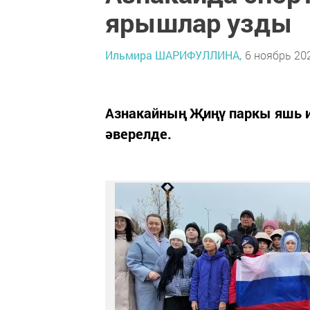
ярышлар узды
Ильмира ШАРИФУЛЛИНА,
6 ноябрь 202
Азнакайның Җиңү паркы яшь и
әверелде.