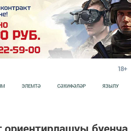
18+
ЯМ
ЭЛЕМТӘ
СӘХИФӘЛӘР
ЯЗЫЛУ
т ориентирлашуы буенча