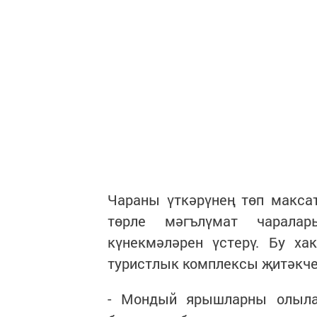
Чараны үткәрүнең төп макса
төрле мәгълүмат чарала
күнекмәләрен үстерү. Бу ха
туристлык комплексы җитәкче
- Мондый ярышларны олыла