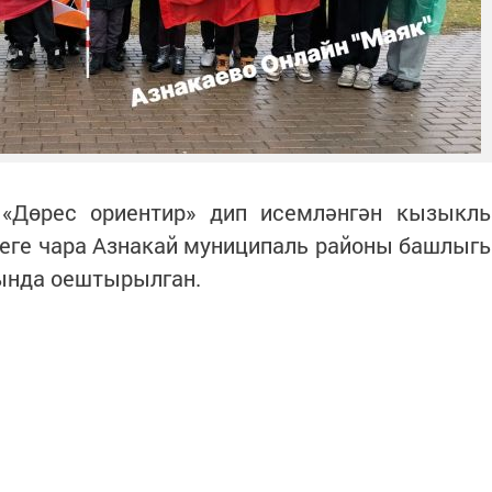
«Дөрес ориентир» дип исемләнгән кызыкл
еге чара Азнакай муниципаль районы башлыг
ында оештырылган.