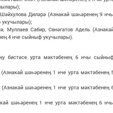
чылары);
 Шәйхулова Диләрә (Азнакай шәһәренең 9 нч
ф укучылары);
ә, Муллаев Сабир, Сөнәгатов Адель (Азнака
нең 4 нче сыйныф укучылары).
ңү бистәсе урта мәктәбенең 6 нчы сыйны
(Азнакай шәһәренең 1 нче урта мәктәбенең 
(Азнакай шәһәренең 1 нче урта мәктәбенең 
акай шәһәренең 1 нче урта мәктәбенең 6 нч