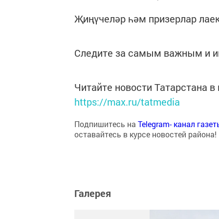
Җиңүчеләр һәм призерлар лае
Следите за самым важным и 
Читайте новости Татарстана 
https://max.ru/tatmedia
Подпишитесь на
Telegram- канал газе
оставайтесь в курсе новостей района!
Галерея