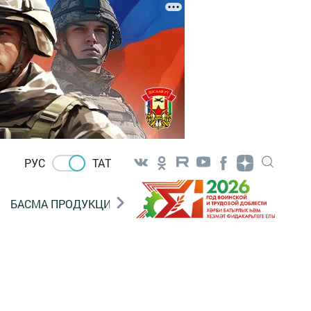
РУС
ТАТ
БАСМА ПРОДУКЦИЯ САТУ
«ГӨЛСТАН» БЕРЛӘШМ