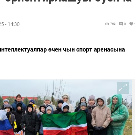
5 - 14:30
763
0
нтеллектуаллар өчен чын спорт аренасына