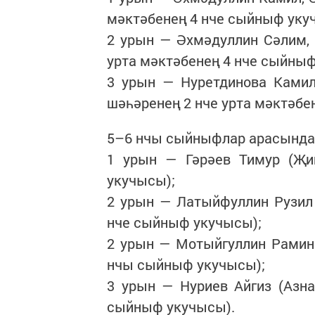
мәктәбенең 4 нче сыйныф уку
2 урын — Әхмәдуллин Сәлим,
урта мәктәбенең 4 нче сыйны
3 урын — Нуретдинова Камил
шәһәренең 2 нче урта мәктәбе
5–6 нчы сыйныфлар арасында
1 урын — Гәрәев Тимур (Җи
укучысы);
2 урын — Латыйфуллин Рузил 
нче сыйныф укучысы);
2 урын — Мотыйгуллин Рамин 
нчы сыйныф укучысы);
3 урын — Нуриев Айгиз (Азн
сыйныф укучысы).