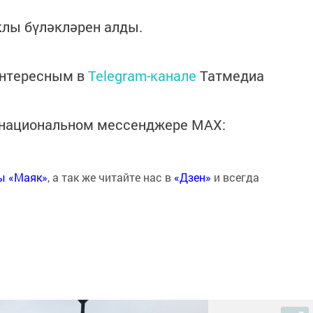
клы бүләкләрен алды.
интересным в
Telegram-канале
Татмедиа
в национальном мессенджере MАХ:
ты «Маяк»
, а так же читайте нас в
«Дзен»
и всегда