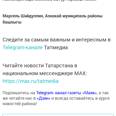
Марсель Шәйдуллин, Азнакай муниципаль районы
башлыгы
Следите за самым важным и интересным в
Telegram-канале
Татмедиа
Читайте новости Татарстана в
национальном мессенджере MАХ:
https://max.ru/tatmedia
Подпишитесь на
Telegram- канал газеты «Маяк»
, а так
же читайте нас в
«Дзен»
и всегда оставайтесь в курсе
новостей района!