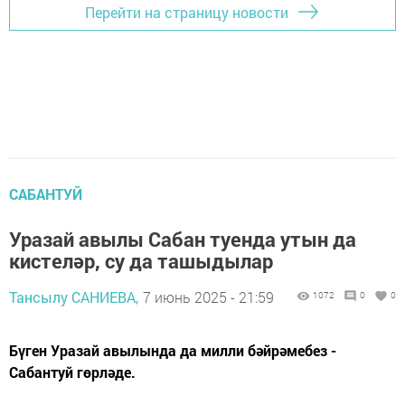
Перейти на страницу новости
САБАНТУЙ
Уразай авылы Сабан туенда утын да
кистеләр, су да ташыдылар
Тансылу САНИЕВА,
7 июнь 2025 - 21:59
1072
0
0
Бүген Уразай авылында да милли бәйрәмебез -
Сабантуй гөрләде.