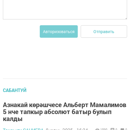
Отправить
Авторизоваться
САБАНТУЙ
Азнакай көрәшчесе Альберт Мамалимов
5 нче тапкыр абсолют батыр булып
калды
1530
0
0