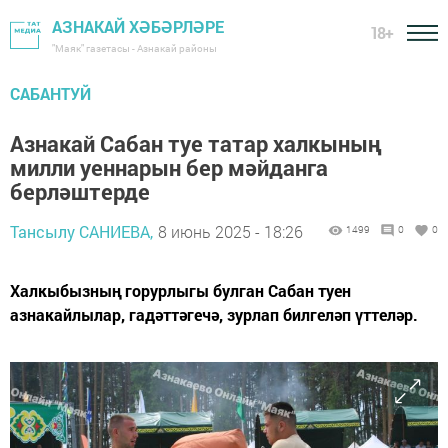
АЗНАКАЙ ХӘБӘРЛӘРЕ
18+
"Маяк" газетасы - Азнакай районы
САБАНТУЙ
Азнакай Сабан туе татар халкының
милли уеннарын бер мәйданга
берләштерде
Тансылу САНИЕВА,
8 июнь 2025 - 18:26
1499
0
0
Халкыбызның горурлыгы булган Сабан туен
азнакайлылар, гадәттәгечә, зурлап билгеләп үттеләр.