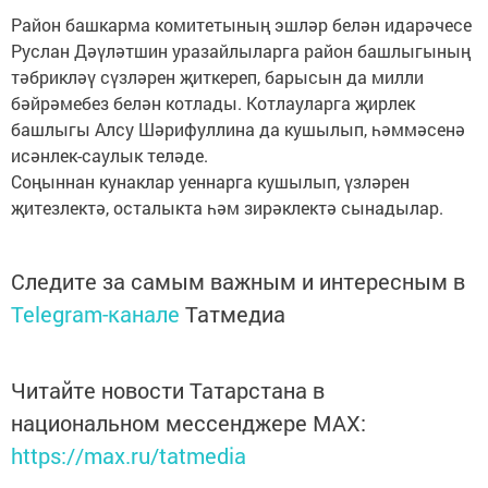
Район башкарма комитетының эшләр белән идарәчесе
Руслан Дәүләтшин уразайлыларга район башлыгының
тәбрикләү сүзләрен җиткереп, барысын да милли
бәйрәмебез белән котлады. Котлауларга җирлек
башлыгы Алсу Шәрифуллина да кушылып, һәммәсенә
исәнлек-саулык теләде.
Соңыннан кунаклар уеннарга кушылып, үзләрен
җитезлектә, осталыкта һәм зирәклектә сынадылар.
Следите за самым важным и интересным в
Telegram-канале
Татмедиа
Читайте новости Татарстана в
национальном мессенджере MАХ:
https://max.ru/tatmedia