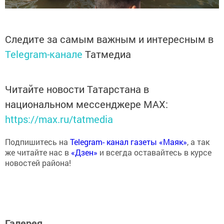
Следите за самым важным и интересным в
Telegram-канале
Татмедиа
Читайте новости Татарстана в
национальном мессенджере MАХ:
https://max.ru/tatmedia
Подпишитесь на
Telegram- канал газеты «Маяк»
, а так
же читайте нас в
«Дзен»
и всегда оставайтесь в курсе
новостей района!
Галерея