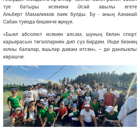
туе батыры исеменә Әсәй авылы егете
Альберт Мамалимов лаек булды. Бу - аның Азнакай
Сабан туенда бишенче җиңүе.
«Быел абсолют исемен алсам, шуның белән спорт
карьерасын төгәлләрмен дип сүз бирдем. Инде безнең
юлны балалар, яшьләр дәвам итсен», – ди данлыклы
көрәшче.