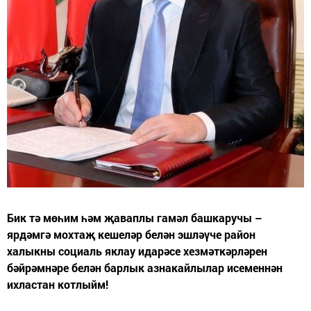
Бик тә мөһим һәм җаваплы гамәл башкаручы –
ярдәмгә мохтаҗ кешеләр белән эшләүче район
халыкны социаль яклау идарәсе хезмәткәрләрен
бәйрәмнәре белән барлык азнакайлылар исеменнән
ихластан котлыйм!