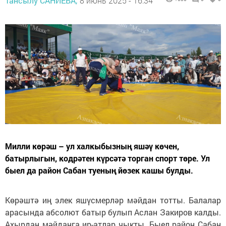
Тансылу САНИЕВА,
8 июнь 2025 - 16:34
Милли көрәш – ул халкыбызның яшәү көчен,
батырлыгын, кодрәтен күрсәтә торган спорт төре. Ул
быел да район Сабан туеның йөзек кашы булды.
Көрәштә иң элек яшүсмерләр мәйдан тотты. Балалар
арасында абсолют батыр булып Аслан Закиров калды.
Ахырдан мәйданга ир-атлар чыкты. Быел район Сабан