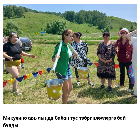
Микулино авылында Сабан туе тәбрикләүләргә бай
булды.