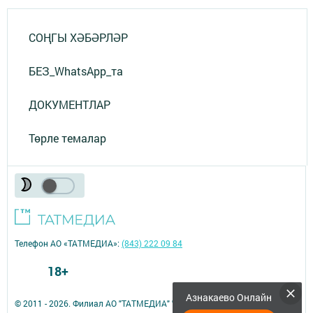
СОҢГЫ ХӘБӘРЛӘР
БЕЗ_WhatsApp_та
ДОКУМЕНТЛАР
Төрле темалар
Телефон АО «ТАТМЕДИА»:
(843) 222 09 84
18+
Азнакаево Онлайн
© 2011 - 2026. Филиал АО "ТАТМЕДИА" "Азнакаево-информ". Все права