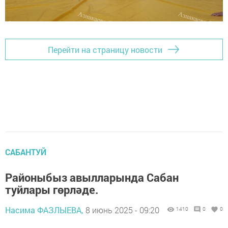
Перейти на страницу новости
САБАНТУЙ
Районыбыз авылларында Сабан
туйлары гөрләде.
Насима ФАЗЛЫЕВА,
8 июнь 2025 - 09:20
1410
0
0