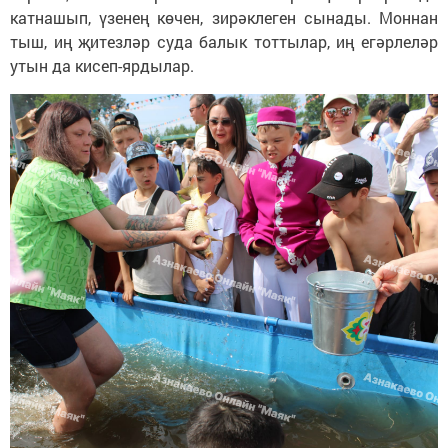
катнашып, үзенең көчен, зирәклеген сынады. Моннан
тыш, иң җитезләр суда балык тоттылар, иң егәрлеләр
утын да кисеп-ярдылар.