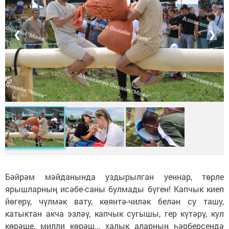
❮
❯
Бәйрәм мәйданында уздырылган уеннар, төрле
ярышларның исәбе-саны булмады бүген! Капчык киеп
йөгерү, чүлмәк вату, көянтә-чиләк белән су ташу,
катыктан акча эзләү, капчык сугышы, гер күтәрү, кул
көрәше, милли көрәш... халык аларның һәрберсендә