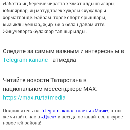
Әлбәттә иң беренче чиратта хезмәт алдынгылары,
юбилярлар, иң матур,төзек хуҗалык хуҗалары
хөрмәтләнде. Бәйрәм төрле спорт ярышлары,
кызыклы уеннар,, җыр- бию белән дәвам итте.
Җиңүчеләргә бүләкләр тапшырылды.
Следите за самым важным и интересным в
Telegram-канале
Татмедиа
Читайте новости Татарстана в
национальном мессенджере MАХ:
https://max.ru/tatmedia
Подпишитесь на
Telegram- канал газеты «Маяк»
, а так
же читайте нас в
«Дзен»
и всегда оставайтесь в курсе
новостей района!