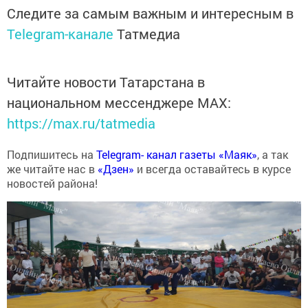
Следите за самым важным и интересным в
Telegram-канале
Татмедиа
Читайте новости Татарстана в
национальном мессенджере MАХ:
https://max.ru/tatmedia
Подпишитесь на
Telegram- канал газеты «Маяк»
, а так
же читайте нас в
«Дзен»
и всегда оставайтесь в курсе
новостей района!