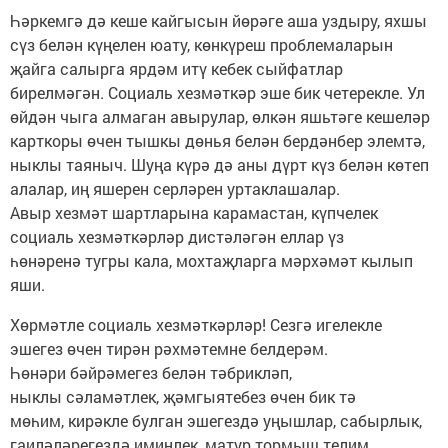
Һәркемгә дә кеше кайгысын йөрәге аша уздыру, яхшы
сүз белән күңелен юату, көнкүреш проблемаларын
җайга салырга ярдәм итү кебек сыйфатлар
бирелмәгән. Социаль хезмәткәр эше бик четерекле. Ул
өйдән чыга алмаган авырулар, өлкән яшьтәге кешеләр
карткоры өчен тышкы дөнья белән бердәнбер элемтә,
ныклы таяныч. Шуңа күрә дә аны дүрт күз белән көтеп
алалар, иң яшерен серләрен уртаклашалар.
Авыр хезмәт шартларына карамастан, күпчелек
социаль хезмәткәрләр дистәләгән еллар үз
һөнәренә тугры кала, мохтаҗларга мәрхәмәт кылып
яши.
Хөрмәтле социаль хезмәткәрләр! Сезгә игелекле
эшегез өчен тирән рәхмәтемне белдерәм.
Һөнәри бәйрәмегез белән тәбрикләп,
ныклы сәламәтлек, җәмгыятебез өчен бик тә
мөһим, кирәкле булган эшегездә уңышлар, сабырлык,
гаиләләрегездә иминлек, матур тормыш телим.