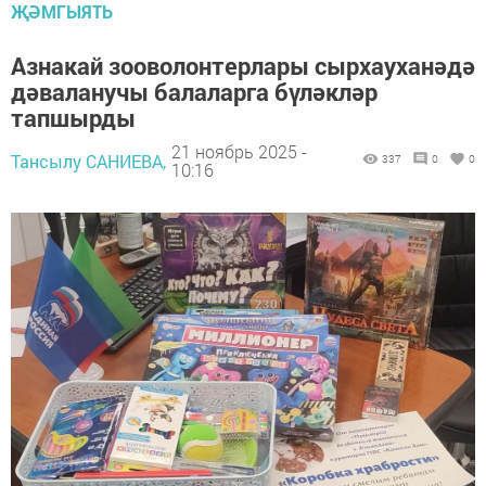
ҖӘМГЫЯТЬ
Азнакай зооволонтерлары сырхауханәдә
дәваланучы балаларга бүләкләр
тапшырды
21 ноябрь 2025 -
Тансылу САНИЕВА,
337
0
0
10:16