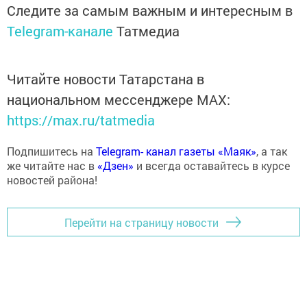
Следите за самым важным и интересным в
Telegram-канале
Татмедиа
Читайте новости Татарстана в
национальном мессенджере MАХ:
https://max.ru/tatmedia
Подпишитесь на
Telegram- канал газеты «Маяк»
, а так
же читайте нас в
«Дзен»
и всегда оставайтесь в курсе
новостей района!
Перейти на страницу новости