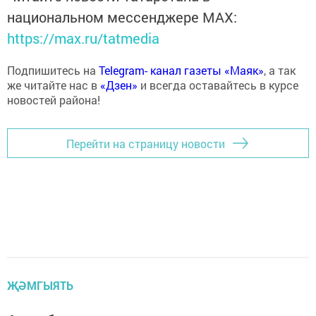
национальном мессенджере MАХ:
https://max.ru/tatmedia
Подпишитесь на
Telegram- канал газеты «Маяк»
, а так
же читайте нас в
«Дзен»
и всегда оставайтесь в курсе
новостей района!
Перейти на страницу новости
ҖӘМГЫЯТЬ