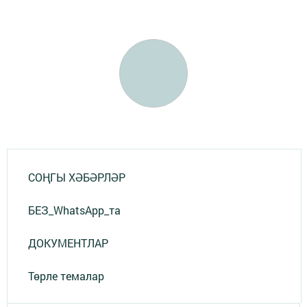
СОҢГЫ ХӘБӘРЛӘР
БЕЗ_WhatsApp_та
ДОКУМЕНТЛАР
Төрле темалар