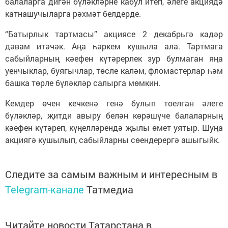
балаларга дигән бүләкләрне кабул итеп, әлеге акциядә
катнашучыларга рәхмәт белдерде.
“Батырлык тартмасы” акциясе 2 декабрьгә кадәр
дәвам итәчәк. Аңа һәркем кушыла ала. Тартмага
сабыйларның кәефен күтәрерлек зур булмаган яңа
уенчыклар, буягычлар, төсле каләм, фломастерлар һәм
башка төрле бүләкләр салырга мөмкин.
Кемдер өчен кечкенә генә булып тоелган әлеге
бүләкләр, җитди авыру белән көрәшүче балаларның
кәефен күтәреп, күңелләрендә җылы өмет уятыр. Шуңа
акциягә кушылып, сабыйларны сөендерергә ашыгыйк.
Следите за самым важным и интересным в
Telegram-канале
Татмедиа
Читайте новости Татарстана в