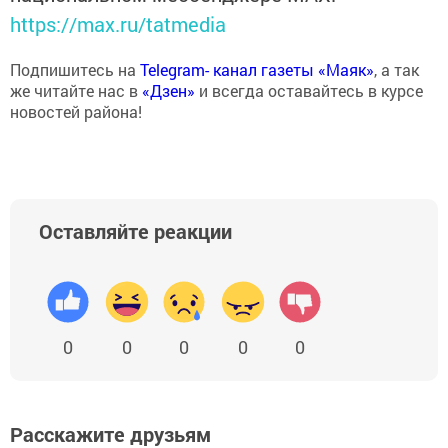
https://max.ru/tatmedia
Подпишитесь на
Telegram- канал газеты «Маяк»
, а так
же читайте нас в
«Дзен»
и всегда оставайтесь в курсе
новостей района!
Оставляйте реакции
0
0
0
0
0
Расскажите друзьям