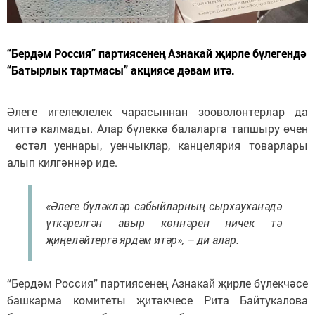
“Бердәм Россия” партиясенең Азнакай җирле бүлегендә
“Батырлык тартмасы” акциясе дәвам итә.
Әлеге игелеклелек чарасыннан зооволонтерлар да
читтә калмады. Алар бүлеккә балаларга тапшыру өчен
өстәл уеннары, уенчыклар, канцелярия товарлары
алып килгәннәр иде.
«Әлеге бүләкләр сабыйларның сырхауханәдә
үткәрелгән авыр көннәрен ничек тә
җиңеләйтергә ярдәм итәр», – ди алар.
“Бердәм Россия” партиясенең Азнакай җирле бүлекчәсе
башкарма комитеты җитәкчесе Рита Байтукалова