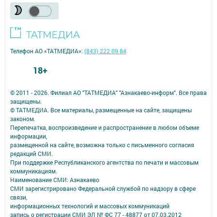
Телефон АО «ТАТМЕДИА»:
(843) 222 09 84
18+
© 2011 - 2026. Филиал АО "ТАТМЕДИА" "Азнакаево-информ". Все права
защищены.
© ТАТМЕДИА. Все материалы, размещенные на сайте, защищены
законом.
Перепечатка, воспроизведение и распространение в любом объеме
информации,
размещенной на сайте, возможна только с письменного согласия
редакций СМИ.
При поддержке Республиканского агентства по печати и массовым
коммуникациям.
Наименование СМИ: Азнакаево
СМИ зарегистрировано Федеральной службой по надзору в сфере
связи,
информационных технологий и массовых коммуникаций
запись о регистрации СМИ ЭЛ № ФС 77 - 48877 от 07.03.2012