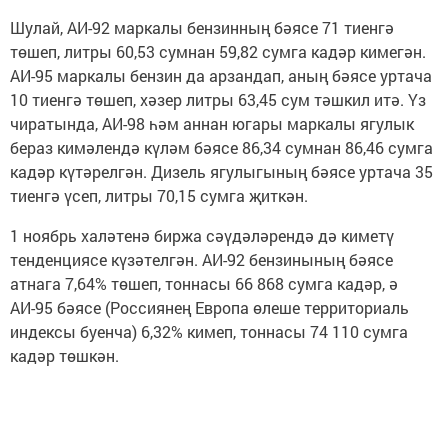
Шулай, АИ-92 маркалы бензинның бәясе 71 тиенгә
төшеп, литры 60,53 сумнан 59,82 сумга кадәр кимегән.
АИ-95 маркалы бензин да арзандап, аның бәясе уртача
10 тиенгә төшеп, хәзер литры 63,45 сум тәшкил итә. Үз
чиратында, АИ-98 һәм аннан югары маркалы ягулык
бераз кимәлендә күләм бәясе 86,34 сумнан 86,46 сумга
кадәр күтәрелгән. Дизель ягулыгының бәясе уртача 35
тиенгә үсеп, литры 70,15 сумга җиткән.
1 ноябрь халәтенә биржа сәүдәләрендә дә киметү
тенденциясе күзәтелгән. АИ-92 бензинының бәясе
атнага 7,64% төшеп, тоннасы 66 868 сумга кадәр, ә
АИ-95 бәясе (Россиянең Европа өлеше территориаль
индексы буенча) 6,32% кимеп, тоннасы 74 110 сумга
кадәр төшкән.