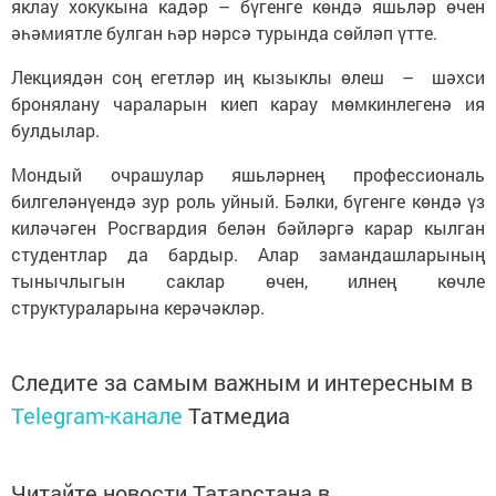
яклау хокукына кадәр – бүгенге көндә яшьләр өчен
әһәмиятле булган һәр нәрсә турында сөйләп үтте.
Лекциядән соң егетләр иң кызыклы өлеш – шәхси
бронялану чараларын киеп карау мөмкинлегенә ия
булдылар.
Мондый очрашулар яшьләрнең профессиональ
билгеләнүендә зур роль уйный. Бәлки, бүгенге көндә үз
киләчәген Росгвардия белән бәйләргә карар кылган
студентлар да бардыр. Алар замандашларының
тынычлыгын саклар өчен, илнең көчле
структураларына керәчәкләр.
Следите за самым важным и интересным в
Telegram-канале
Татмедиа
Читайте новости Татарстана в