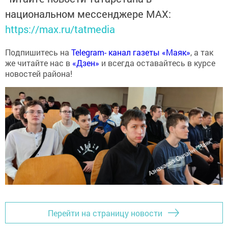
национальном мессенджере MАХ:
https://max.ru/tatmedia
Подпишитесь на
Telegram- канал газеты «Маяк»
, а так
же читайте нас в
«Дзен»
и всегда оставайтесь в курсе
новостей района!
Перейти на страницу новости