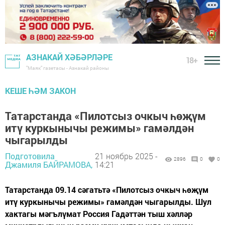
АЗНАКАЙ ХӘБӘРЛӘРЕ
18+
"Маяк" газетасы - Азнакай районы
КЕШЕ ҺӘМ ЗАКОН
Татарстанда «Пилотсыз очкыч һөҗүм
итү куркынычы режимы» гамәлдән
чыгарылды
Подготовила
21 ноябрь 2025 -
2896
0
0
Джамиля БАЙРАМОВА,
14:21
Татарстанда 09.14 сәгатьтә «Пилотсыз очкыч һөҗүм
итү куркынычы режимы» гамәлдән чыгарылды. Шул
хактагы мәгълүмат Россия Гадәттән тыш хәлләр