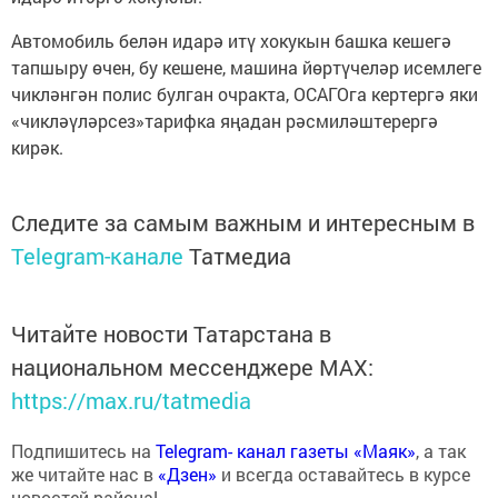
Автомобиль белән идарә итү хокукын башка кешегә
тапшыру өчен, бу кешене, машина йөртүчеләр исемлеге
чикләнгән полис булган очракта, ОСАГОга кертергә яки
«чикләүләрсез»тарифка яңадан рәсмиләштерергә
кирәк.
Следите за самым важным и интересным в
Telegram-канале
Татмедиа
Читайте новости Татарстана в
национальном мессенджере MАХ:
https://max.ru/tatmedia
Подпишитесь на
Telegram- канал газеты «Маяк»
, а так
же читайте нас в
«Дзен»
и всегда оставайтесь в курсе
новостей района!