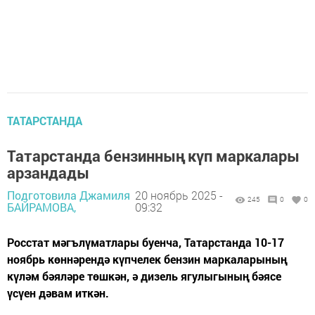
ТАТАРСТАНДА
Татарстанда бензинның күп маркалары
арзандады
Подготовила Джамиля
20 ноябрь 2025 -
245
0
0
БАЙРАМОВА,
09:32
Росстат мәгълүматлары буенча, Татарстанда 10-17
ноябрь көннәрендә күпчелек бензин маркаларының
күләм бәяләре төшкән, ә дизель ягулыгының бәясе
үсүен дәвам иткән.