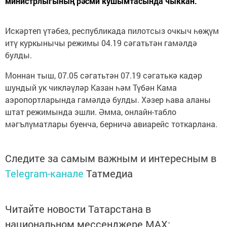
министрлыгының рәсми кушымтасында чыккан.
Искәртеп үтәбез, республикада пилотсыз очкыч һөҗүм
итү куркынычы режимы 04.19 сәгатьтән гамәлдә
булды.
Моннан тыш, 07.05 сәгатьтән 07.19 сәгатькә кадәр
шундый ук чикләүләр Казан һәм Түбән Кама
аэропортларында гамәлдә булды. Хәзер һава аланы
штат режимында эшли. Әмма, онлайн-табло
мәгълүматлары буенча, берничә авиарейс тоткарлана.
Следите за самым важным и интересным в
Telegram-канале
Татмедиа
Читайте новости Татарстана в
национальном мессенджере MАХ: