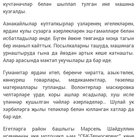
күчтәнәчләр белән шыплап тулган ике машина
кузгалды.
Азнакайлылар күптапкырлар үзләренең игелекләрен,
ярдәм кулы сузарга әзерлекләрен эш-гамәлләре белән
исбатладылар инде. Бүген йөкне төягәндә моңа тагын
бер инанып кайттык. Посылкаларны ташуда, машинага
урнаштыруда гына да йөздән артык кеше катнашты.
Алар арасында мәктәп укучылары да бар иде.
Гуманитар ярдәм итеп, беренче чиратта, азык-төлек,
көнкүреш товарлары, медикаментлар, төзелеш
материаллары тупланды. Волонтерлар маскировка
челтәрләре үрде, коры ашлар ясадылар, хуш исле
үләннәр кушылган чәйләр әзерләделәр… Шулай ук
хәрбиләргә җылы теләкләр белән юлланган хатлар да
бар иде.
Егетләргә район башлыгы Марсель Шәйдуллин
исеменнән ике мотоцикл һәм “СБК-Техносервис” көче