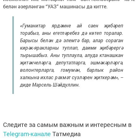
белән әзерләнгән “УАЗ” машинасы да китте.
«Гуманитар ярдәмне ай саен җибәреп
торабыз, аны егетләребез дә көтеп торалар.
Барысы белән дә элемтә бар, алар сораган
кирәк-яракларны туплап, даими җибәрергә
тырышабыз. Аны туплаула, алуда ктанашкан
җитәкчеләргә, депутатларга, эшмәкәрләргә,
волонтерларга, гомумән, барлык район
халкына ихлас рәхмәт сүзләрен җиткерәм», –
диде Марсель Шәйдуллин.
Следите за самым важным и интересным в
Telegram-канале
Татмедиа