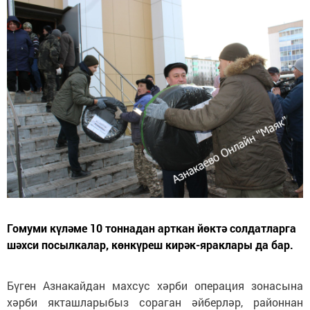
Гомуми күләме 10 тоннадан арткан йөктә солдатларга
шәхси посылкалар, көнкүреш кирәк-яраклары да бар.
Бүген Азнакайдан махсус хәрби операция зонасына
хәрби якташларыбыз сораган әйберләр, районнан