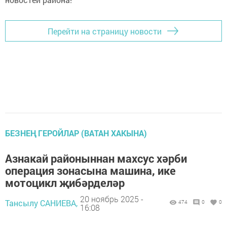
Перейти на страницу новости
БЕЗНЕҢ ГЕРОЙЛАР (ВАТАН ХАКЫНА)
Азнакай районыннан махсус хәрби
операция зонасына машина, ике
мотоцикл җибәрделәр
20 ноябрь 2025 -
Тансылу САНИЕВА,
474
0
0
16:08