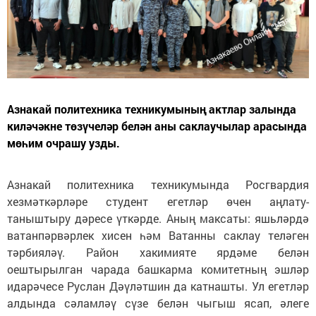
Азнакай политехника техникумының актлар залында
киләчәкне төзүчеләр белән аны саклаучылар арасында
мөһим очрашу узды.
Азнакай политехника техникумында Росгвардия
хезмәткәрләре студент егетләр өчен аңлату-
таныштыру дәресе үткәрде. Аның максаты: яшьләрдә
ватанпәрвәрлек хисен һәм Ватанны саклау теләген
тәрбияләү. Район хакимияте ярдәме белән
оештырылган чарада башкарма комитетның эшләр
идарәчесе Руслан Дәүләтшин да катнашты. Ул егетләр
алдында сәламләү сүзе белән чыгыш ясап, әлеге