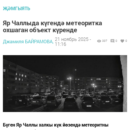
ҖӘМГЫЯТЬ
Яр Чаллыда күгендә метеоритка
охшаган объект күренде
21 ноябрь 2025 -
Джамиля БАЙРАМОВА,
337
0
0
11:16
Бүген Яр Чаллы халкы күк йөзендә метеоритны