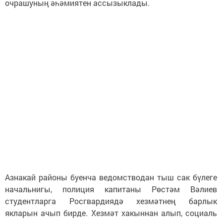
очрашуның әһәмиятен ассызыклады.
Азнакай районы буенча ведомстводан тыш сак бүлеге
начальнигы, полиция капитаны Рөстәм Вәлиев
студентларга Росгвардиядә хезмәтнең барлык
якларын ачып бирде. Хезмәт хакыннан алып, социаль