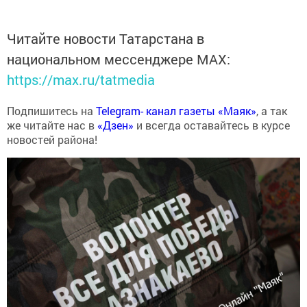
Читайте новости Татарстана в
национальном мессенджере MАХ:
https://max.ru/tatmedia
Подпишитесь на
Telegram- канал газеты «Маяк»
, а так
же читайте нас в
«Дзен»
и всегда оставайтесь в курсе
новостей района!