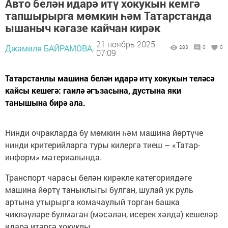
Авто белән идарә итү хокукын кемгә
тапшырырга мөмкин һәм Татарстанда
ышаныч кәгазе кайчан кирәк
21 ноябрь 2025 -
Джамиля БАЙРАМОВА,
283
0
0
07:09
Татарстанлы машина белән идарә итү хокукын теләсә
кайсы кешегә: гаилә әгъзасына, дустына яки
танышына бирә ала.
Нинди очракларда бу мөмкин һәм машина йөртүче
нинди критерийларга туры килергә тиеш – «Татар-
информ» материалында.
Транспорт чарасы белән кирәкле категориядәге
машина йөртү таныклыгы булган, шулай ук руль
артына утырырга комачаулый торган башка
чикләүләре булмаган (мәсәлән, исерек хәлдә) кешеләр
идарә итәргә хокуклы.