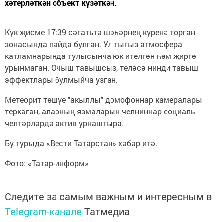
хәтерләткән объект күзәткән.
Күк җисме 17:39 сәгатьтә шәһәрнең күренә торган
зонасында пәйда булган. Ул тыгыз атмосфера
катламнарында тулысынча юк ителгән һәм җиргә
урынмаган. Очыш тавышсыз, теләсә нинди тавыш
эффектлары булмыйча узган.
Метеорит төшүе "акыллы" домофоннар камералары
теркәгән, аларның язмаларын челниннар социаль
челтәрләрдә актив урнаштыра.
Бу турыда «Вести Татарстан» хәбәр итә.
Фото: «Татар-информ»
Следите за самым важным и интересным в
Telegram-канале
Татмедиа