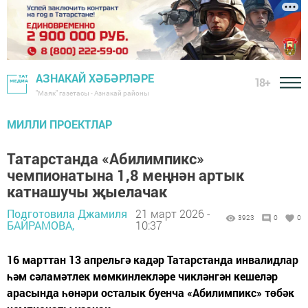
АЗНАКАЙ ХӘБӘРЛӘРЕ
18+
"Маяк" газетасы - Азнакай районы
МИЛЛИ ПРОЕКТЛАР
Татарстанда «Абилимпикс»
чемпионатына 1,8 меңнән артык
катнашучы җыелачак
Подготовила Джамиля
21 март 2026 -
3923
0
0
БАЙРАМОВА,
10:37
16 марттан 13 апрельгә кадәр Татарстанда инвалидлар
һәм сәламәтлек мөмкинлекләре чикләнгән кешеләр
арасында һөнәри осталык буенча «Абилимпикс» төбәк