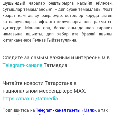
шушындый чаралар оештырырга насыйп әйләсен,
сугышлар тәмамлансын”, – дип сүзен тәмамлады Фоат
хәзрәт һәм аш-су әзерләүдә, өстәлләр коруда актив
катнашучыларга, ифтарга килүчеләргә олы рәхмәтен
җиткерде. Моннан соң, барча авылдашлар тәравих
намазына ашыкты, дип хәбәр итә Уразай авылы
китапханәчесе Гөлназ Гыйззәтуллина.
Следите за самым важным и интересным в
Telegram-канале
Татмедиа
Читайте новости Татарстана в
национальном мессенджере MАХ:
https://max.ru/tatmedia
Подпишитесь на
Telegram- канал газеты «Маяк»
, а так