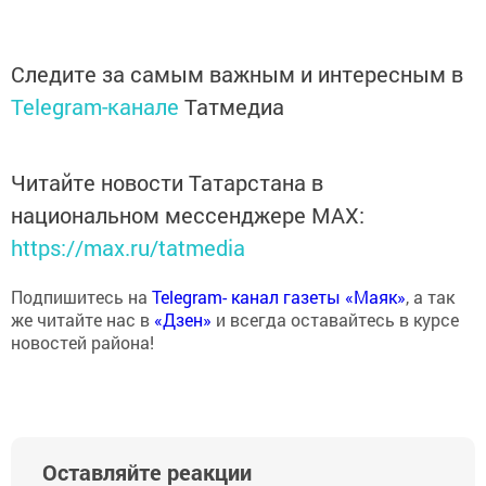
Следите за самым важным и интересным в
Telegram-канале
Татмедиа
Читайте новости Татарстана в
национальном мессенджере MАХ:
https://max.ru/tatmedia
Подпишитесь на
Telegram- канал газеты «Маяк»
, а так
же читайте нас в
«Дзен»
и всегда оставайтесь в курсе
новостей района!
Оставляйте реакции