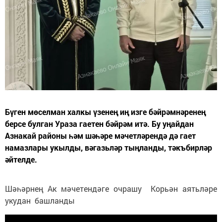
Бүген мөселман халкы үзенең иң изге бәйрәмнәренең
берсе булган Ураза гаетен бәйрәм итә. Бу уңайдан
Азнакай районы һәм шәһәре мәчетләрендә дә гает
намазлары укылды, вәгазьләр тыңланды, тәкъбирләр
әйтелде.
Шәһәрнең Ак мәчетендәге очрашу Корьән аятьләре
укудан башланды