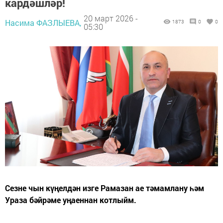
кардәшләр!
20 март 2026 -
Насима ФАЗЛЫЕВА,
1873
0
0
05:30
Сезне чын күңелдән изге Рамазан ае тәмамлану һәм
Ураза бәйрәме уңаеннан котлыйм.