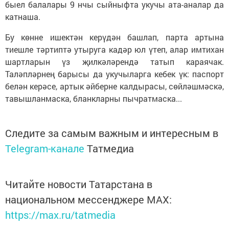
быел балалары 9 нчы сыйныфта укучы ата-аналар да
катнаша.
Бу көнне ишектән керүдән башлап, парта артына
тиешле тәртиптә утыруга кадәр юл үтеп, алар имтихан
шартларын үз җилкәләрендә татып караячак.
Таләпләрнең барысы да укучыларга кебек үк: паспорт
белән керәсе, артык әйберне калдырасы, сөйләшмәскә,
тавышланмаска, бланкларны пычратмаска...
Следите за самым важным и интересным в
Telegram-канале
Татмедиа
Читайте новости Татарстана в
национальном мессенджере MАХ:
https://max.ru/tatmedia