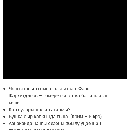
Чаңгы юлын гомер юлы иткән. Фәрит
Фәрхетдинов – гомерен спортка багышлаган
кеше.
Кар сулары ярсып агармы?
Бушка сыр капкында гына. (Крим – инфо)
Азнакайда чаңгы сезоны ябылу уңаеннан