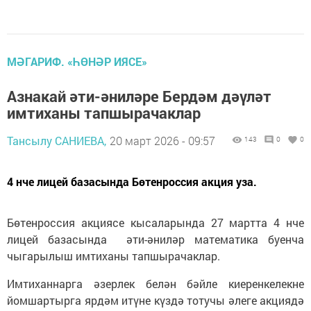
МӘГАРИФ. «ҺӨНӘР ИЯСЕ»
Азнакай әти-әниләре Бердәм дәүләт
имтиханы тапшырачаклар
Тансылу САНИЕВА,
20 март 2026 - 09:57
143
0
0
4 нче лицей базасында Бөтенроссия акция уза.
Бөтенроссия акциясе кысаларында 27 мартта 4 нче
лицей базасында әти-әниләр математика буенча
чыгарылыш имтиханы тапшырачаклар.
Имтиханнарга әзерлек белән бәйле киеренкелекне
йомшартырга ярдәм итүне күздә тотучы әлеге акциядә