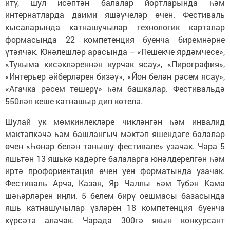
итү, шул исәптән балалар йортларында һәм
интернатларда даими яшәүчеләр өчен. Фестиваль
кысаларында катнашучылар технологик карталар
формасында 22 компетенция буенча биремнәрне
үтәячәк. Юнәлешләр арасында – «Пешекче ярдәмчесе»,
«Тукыма кисәкләреннән курчак ясау», «Пирография»,
«Интерьер әйберләрен бизәү», «Йон белән рәсем ясау»,
«Агачка рәсем төшерү» һәм башкалар. Фестивальдә
550ләп кеше катнашыр дип көтелә.
Шулай ук мөмкинлекләре чикләнгән һәм инвалид
мәктәпкәчә һәм башлангыч мәктәп яшендәге балалар
өчен «Һөнәр белән танышу фестивале» узачак. Чара 5
яшьтән 13 яшькә кадәрге балаларга юнәлдерелгән һәм
иртә профориентация өчен уен форматында узачак.
Фестиваль Арча, Казан, Яр Чаллы һәм Түбән Кама
шәһәрләрен иңли. 5 белем бирү оешмасы базасында
яшь катнашучылар үзләрен 18 компетенция буенча
күрсәтә алачак. Чарада 300гә якын конкурсант