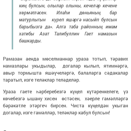
киң булсын, олылар олыны, кечеләр кечене
хөрмәтләсен. Илаһи дөньяның бар
матурлыгын күреп яшәргә насыйп булсын
барыбызга да». Алга таба районның имам
хатибы Азат Талибуллин Гает намазын
башкарды.
Рамазан аенда мөселманнар ураза тотып, тәравих
намазлары укыдылар, догалар кылып, ятимнәргә,
авыр тормышта яшәүчеләргә, балаларга сәдакалар
таратып, изге теләклар теләделәр.
Ураза гаете һәрберебезгә күңел күтәренкелеге, үз
көчебезгә ышану хисен өстәсен, хәерле гамәлләргә
бәрәкәтле этәргеч бирсен. Чиста күңелдән укыган
догалар, изге гамәлләр, теләкләр кабул булсын!