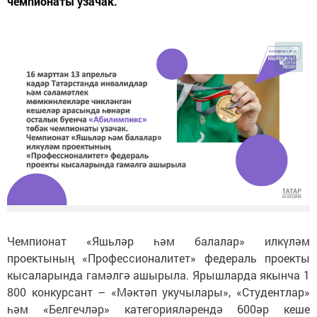
чемпионаты узачак.
Чемпионат «Яшьләр һәм балалар» илкүләм
проектының «Профессионалитет» федераль проекты
кысаларында гамәлгә ашырыла. Ярышларда якынча 1
800 конкурсант – «Мәктәп укучылары», «Студентлар»
һәм «Белгечләр» категорияләрендә 600әр кеше