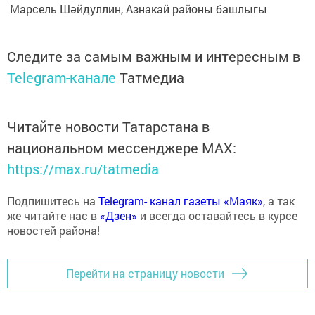
Марсель Шәйдуллин, Азнакай районы башлыгы
Следите за самым важным и интересным в
Telegram-канале
Татмедиа
Читайте новости Татарстана в
национальном мессенджере MАХ:
https://max.ru/tatmedia
Подпишитесь на
Telegram- канал газеты «Маяк»
, а так
же читайте нас в
«Дзен»
и всегда оставайтесь в курсе
новостей района!
Перейти на страницу новости