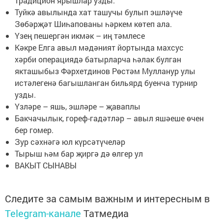
традицион ярышлар узды.
Туйкә авылында хат ташучы булып эшләүче
Зөбәрҗәт Шиһапованы һәркем көтеп ала.
Үзең пешергән икмәк – иң тәмлесе
Кәкре Елга авыл мәдәният йортында махсус
хәрби операциядә батырларча һәлак булган
якташыбыз Фәрхетдинов Рөстәм Мулланур улы
истәлегенә багышланган бильярд буенча турнир
узды.
Үзләре – яшь, эшләре – җаваплы
Бакчачылык, гореф-гадәтләр – авыл яшәеше өчен
бер гомер.
Зур сәхнәгә юл күрсәтүчеләр
Тырыш һәм бар җиргә дә өлгер ул
ВАКЫТ СЫНАВЫ
Следите за самым важным и интересным в
Telegram-канале
Татмедиа