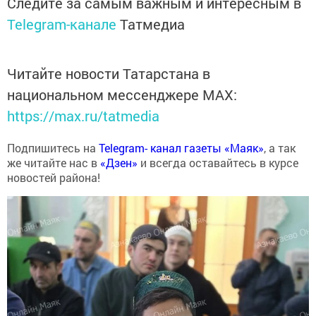
Следите за самым важным и интересным в
Telegram-канале
Татмедиа
Читайте новости Татарстана в
национальном мессенджере MАХ:
https://max.ru/tatmedia
Подпишитесь на
Telegram- канал газеты «Маяк»
, а так
же читайте нас в
«Дзен»
и всегда оставайтесь в курсе
новостей района!