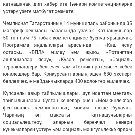
катнашачак, дип хәбәр итә Һөнәри компетенцияләрне
үстерү үзәге матбугат хезмәте.
Чемпионат Татарстанның 14 муниципаль районында 35
мәгариф оешмасы базасында узачак. Катнашучылар
50 төп һәм 75 төбәк компетенциясе буенча ярышачак.
Программа яңалыклары арасында – «Каш ясау
остасы», «БПЛА эшләү һәм җыю», «Ротангтан
эшләнмәләр ясау», «Кузов ремонты», «Социаль
тернәкләндерү белгече» һәм «Техник‑протезист» кебек
юнәлешләр бар. Конкурсантларның эшен 630 эксперт
бәяләячәк, ә мәйданчыкларда 400 волонтер эшләячәк.
Күпсанлы авыр тайпылышлары, шул исәптән менталь
тайпылышлары булган кешеләр өчен «Мөмкинлекләр
фестивале» чемпионатның мөһим өлеше булачак.
Чараның төп максаты – катнашучыларны
социальләштерү, аларның беренчел һөнәри
күнекмәләрен үстерү һәм социаль мәшгульлеккә ярдәм