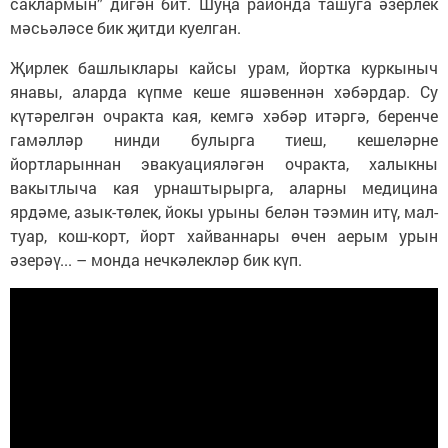
саклармын” дигән бит. Шуңа районда ташуга әзерлек
мәсьәләсе бик җитди куелган.
Җирлек башлыклары кайсы урам, йортка куркыныч
янавы, аларда күпме кеше яшәвеннән хәбәрдар. Су
күтәрелгән очракта кая, кемгә хәбәр итәргә, беренче
гамәлләр нинди булырга тиеш, кешеләрне
йортларыннан эвакуацияләгән очракта, халыкны
вакытлыча кая урнаштырырга, аларны медицина
ярдәме, азык-төлек, йокы урыны белән тәэмин итү, мал-
туар, кош-корт, йорт хайваннары өчен аерым урын
әзерәү... – монда нечкәлекләр бик күп.