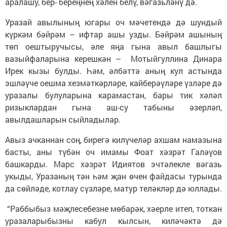
аралашу, бер- береңнең хәлен белү, вәгазьләнү дә.
Уразай авылының югары оч мәчетендә дә шундый
күркәм бәйрәм – ифтар ашы узды. Бәйрәм ашының
төп оештыручысы, әле яңа гына авыл башлыгы
вазыйфаларына керешкән – Мотыйгуллина Динара
Ирек кызы булды. Һәм, әлбәттә аның кул астында
эшләүче оешма хезмәткәрләре, кайберәүләре үзләре дә
уразалы булуларына карамастан, бары тик хәләл
ризыклардан гына аш-су табыны әзерләп,
авылдашларын сыйладылар.
Авыз ачканнан соң, бирегә килүчеләр ахшам намазына
басты, аны түбән оч имамы Фоат хәзрәт Галәүов
башкарды. Марс хәзрәт Идиятов эчтәлекле вәгазь
укыды, Уразаның тән һәм җан өчен файдасы турында
да сөйләде, котлау сүзләре, матур теләкләр дә юллады.
“Раббыбыз мәҗлесебезне мөбарәк, хәерле итеп, тоткан
уразаларыбызны кабул кылсын, киләчәктә дә