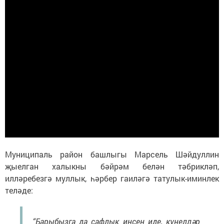
Муниципаль район башлыгы Марсель Шәйдуллин
җыелган халыкны бәйрәм белән тәбрикләп,
илләребезгә муллык, һәрбер гаиләгә татулык-иминлек
теләде:
“Барыбызга да сафлык иңсен иде, күңелләр