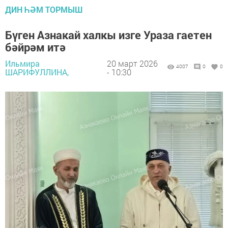
ДИН ҺӘМ ТОРМЫШ
Бүген Азнакай халкы изге Ураза гаетен
бәйрәм итә
Ильмира
20 март 2026
4007
0
0
ШАРИФУЛЛИНА,
- 10:30