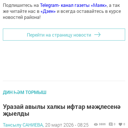
Подпишитесь на
Telegram- канал газеты «Маяк»
, а так
же читайте нас в
«Дзен»
и всегда оставайтесь в курсе
новостей района!
Перейти на страницу новости
ДИН ҺӘМ ТОРМЫШ
Уразай авылы халкы ифтар мәҗлесенә
җыелды
Тансылу САНИЕВА,
20 март 2026 - 08:25
3886
0
0