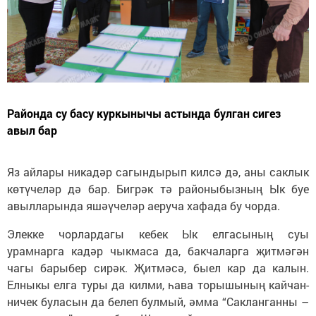
Районда су басу куркынычы астында булган сигез
авыл бар
Яз айлары никадәр сагындырып килсә дә, аны саклык
көтүчеләр дә бар. Бигрәк тә районыбызның Ык буе
авылларында яшәүчеләр аеруча хафада бу чорда.
Элекке чорлардагы кебек Ык елгасының суы
урамнарга кадәр чыкмаса да, бакчаларга җитмәгән
чагы барыбер сирәк. Җитмәсә, быел кар да калын.
Елныкы елга туры да килми, һава торышының кайчан-
ничек буласын да белеп булмый, әмма “Сакланганны –