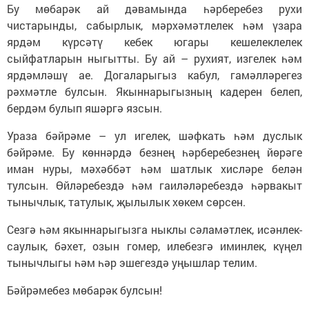
Бу мөбарәк ай дәвамында һәрберебез рухи
чистарынды, сабырлык, мәрхәмәтлелек һәм үзара
ярдәм күрсәтү кебек югары кешелеклелек
сыйфатларын ныгытты. Бу ай – рухият, изгелек һәм
ярдәмләшү ае. Догаларыгыз кабул, гамәлләрегез
рәхмәтле булсын. Якыннарыгызның кадерен белеп,
бердәм булып яшәргә язсын.
Ураза бәйрәме – ул игелек, шәфкать һәм дуслык
бәйрәме. Бу көннәрдә безнең һәрберебезнең йөрәге
иман нуры, мәхәббәт һәм шатлык хисләре белән
тулсын. Өйләребездә һәм гаиләләребездә һәрвакыт
тынычлык, татулык, җылылык хөкем сөрсен.
Сезгә һәм якыннарыгызга ныклы сәламәтлек, исәнлек-
саулык, бәхет, озын гомер, илебезгә иминлек, күңел
тынычлыгы һәм һәр эшегездә уңышлар телим.
Бәйрәмебез мөбарәк булсын!