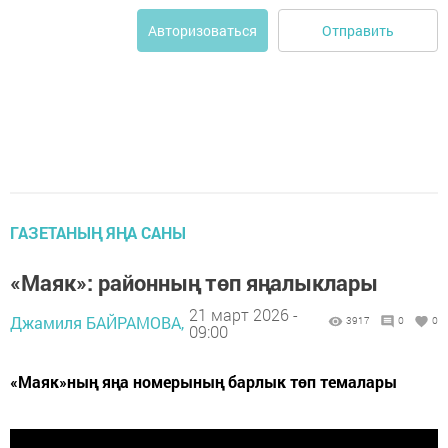
Отправить
Авторизоваться
ГАЗЕТАНЫҢ ЯҢА САНЫ
«Маяк»: районның төп яңалыклары
21 март 2026 -
Джамиля БАЙРАМОВА,
3917
0
0
09:00
«Маяк»ның яңа номерының барлык төп темалары