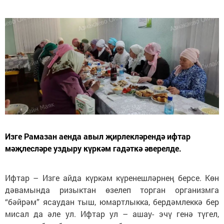
Изге Рамазан аенда авыл җирлекләрендә ифтар
мәҗлесләре уздыру күркәм гадәткә әверелде.
Ифтар – Изге айда күркәм күренешләрнең берсе. Көн
дәвамында ризыктан өзелеп торган организмга
“бәйрәм” ясаудан тыш, юмартлыкка, бердәмлеккә бер
мисал да әле ул. Ифтар ул – ашау- эчү генә түгел,