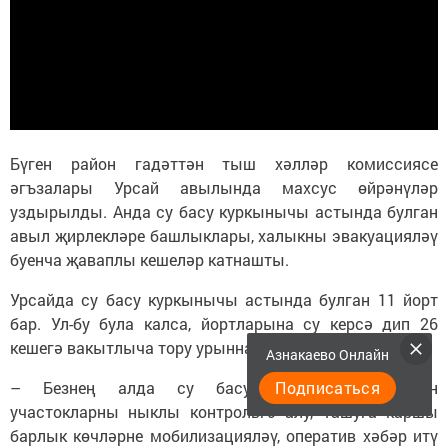
Бүген район гадәттән тыш хәлләр комиссиясе
әгъзалары Урсай авылында махсус өйрәнүләр
уздырылды. Анда су басу куркынычы астында булган
авыл җирлекләре башлыклары, халыкны эвакуацияләү
буенча җаваплы кешеләр катнашты.
Урсайда су басу куркынычы астында булган 11 йорт
бар. Ул-бу була калса, йортларына су керсә дип 26
кешегә вакытлыча тору урыннары әзерләнгән.
Азнакаево Онлайн
Подписаться
– Безнең алда су басу куркынычы янаган
участокларны ныклы контрольгә алу, ташуга каршы
барлык көчләрне мобилизацияләү, оператив хәбәр итү