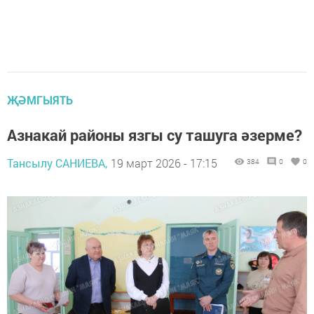
ҖӘМГЫЯТЬ
Азнакай районы язгы су ташуга әзерме?
Тансылу САНИЕВА,
19 март 2026 - 17:15
384
0
0