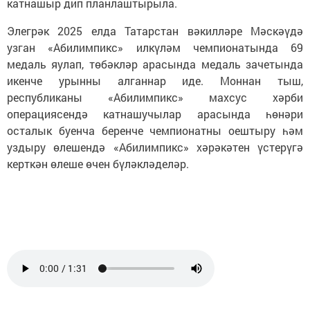
катнашыр дип планлаштырыла.
Элегрәк 2025 елда Татарстан вәкилләре Мәскәүдә
узган «Абилимпикс» илкүләм чемпионатында 69
медаль яулап, төбәкләр арасында медаль зачетында
икенче урынны алганнар иде. Моннан тыш,
республиканы «Абилимпикс» махсус хәрби
операциясендә катнашучылар арасында һөнәри
осталык буенча беренче чемпионатны оештыру һәм
уздыру өлешендә «Абилимпикс» хәрәкәтен үстерүгә
керткән өлеше өчен бүләкләделәр.