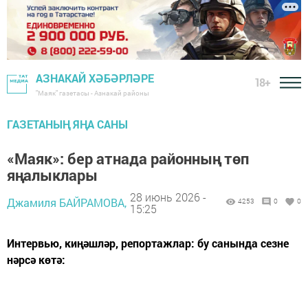
АЗНАКАЙ ХӘБӘРЛӘРЕ
18+
"Маяк" газетасы - Азнакай районы
ГАЗЕТАНЫҢ ЯҢА САНЫ
«Маяк»: бер атнада районның төп
яңалыклары
28 июнь 2026 -
Джамиля БАЙРАМОВА,
4253
0
0
15:25
Интервью, киңәшләр, репортажлар: бу санында сезне
нәрсә көтә: