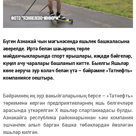
Бүген Азнакай чын мәгънәсендә яшьлек башкаласына
әверелде. Иртә белән шәһәрнең төрле
мәйданчыкларында спорт ярышлары, иҗади бәйгеләр,
күңел ачу чаралары башланып китте. Быелгы Яшьләр
көне аеруча зур колач белән үтә – бәйрәмне «Татнефть»
компаниясе оештыра.
Бәйрәмнең иң зур вакыйгаларының берсе – «Татнефть»
төркеменә кергән предприятиеләрнең яшь белгечләре
арасында үткәрелгән Х яшьләр спартакиадасы булды.
Азнакайга республика районнарыннан һәм компания
эшчәнлек алып барган башка төбәкләрдән йөзләгән
яшьләр килгән.