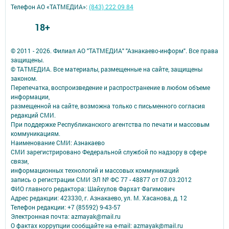
Телефон АО «ТАТМЕДИА»:
(843) 222 09 84
18+
© 2011 - 2026. Филиал АО "ТАТМЕДИА" "Азнакаево-информ". Все права
защищены.
© ТАТМЕДИА. Все материалы, размещенные на сайте, защищены
законом.
Перепечатка, воспроизведение и распространение в любом объеме
информации,
размещенной на сайте, возможна только с письменного согласия
редакций СМИ.
При поддержке Республиканского агентства по печати и массовым
коммуникациям.
Наименование СМИ: Азнакаево
СМИ зарегистрировано Федеральной службой по надзору в сфере
связи,
информационных технологий и массовых коммуникаций
запись о регистрации СМИ ЭЛ № ФС 77 - 48877 от 07.03.2012
ФИО главного редактора: Шайхулов Фархат Фагимович
Адрес редакции: 423330, г. Азнакаево, ул. М. Хасанова, д. 12
Телефон редакции: +7 (85592) 9-43-57
Электронная почта: azmayak@mail.ru
О фактах коррупции сообщайте на e-mail: azmayak@mail.ru