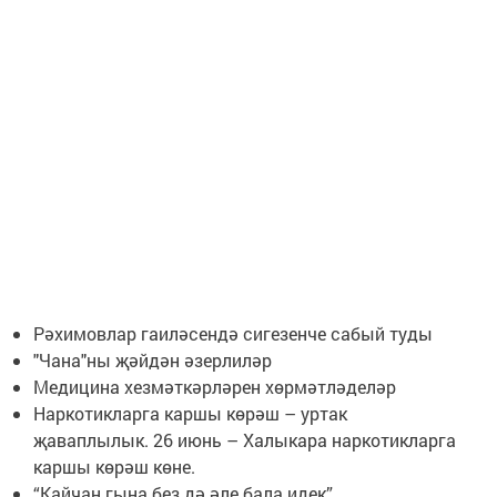
Рәхимовлар гаиләсендә сигезенче сабый туды
"Чана"ны җәйдән әзерлиләр
Медицина хезмәткәрләрен хөрмәтләделәр
Наркотикларга каршы көрәш – уртак
җаваплылык. 26 июнь – Халыкара наркотикларга
каршы көрәш көне.
“Кайчан гына без дә әле бала идек”