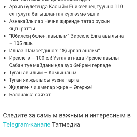
Архив бүлегендә Касыйм Еникеевнең тууына 110
ел тулуга багышланган күргәзмә эшли.
Азнакайлылар Чечня җирендә татар рухын
яңгыратты
"Юбилеең белән, авылым" Зирекле Елга авылына
– 105 яшь
Илназ Шәмсетдинов: “Җырлап эшлим”
Иреклегә – 100 ел! Узган атнада Ирекле авылы
Сабан туе мәйданында зур бәйрәм гөрләде
Туган авылым – Камышлым
Туган як җылысы үзенә тарта
Җидегән чишмәләр җире – Әгерҗе!
Балачакка сәяхәт
Следите за самым важным и интересным в
Telegram-канале
Татмедиа