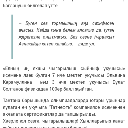
баглануын билгеләп үтте.
– Бүген сез тормышның яңа сәхифәсен
ачасыз. Кайда гына белем алсагыз да, туган
җирегезне онытмагыз. Без сезне һәрвакыт
Азнакайда көтеп калабыз, – диде ул.
«Елның иң яхшы чыгарылыш сыйныф укучысы»
исеменә лаек булган 7 нче мәктәп укучысы Эльвина
Кәрамуллина һәм 3 нче мәктәп укучысы Булат
Солтанов физикадан 100әр балл җыйган.
Тантана барышында олимпиадаларда югары урыннар
яулаган өч укучыга "Татнефть" компаниясе исеменнән
акчалата сертификатлар да тапшырылды.
Хәерле юл сезгә, чыгарылышлар! Хыялларыгыз канат
куйсын, юлларыгыз һәрчак уң булсын!