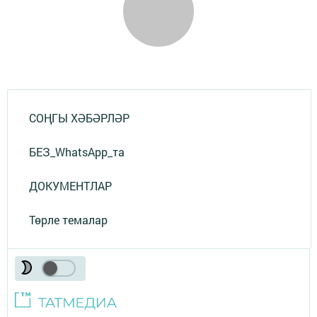
СОҢГЫ ХӘБӘРЛӘР
БЕЗ_WhatsApp_та
ДОКУМЕНТЛАР
Төрле темалар