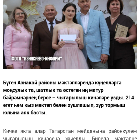
Бүген Азнакай районы мәктәпләрендә күңелләргә
моңсулык та, шатлык та өстәгән иң матур
бәйрәмнәрнең берсе – чыгарылыш кичәләре узды. 214
егет һәм кыз мәктәп белән хушлашып, зур тормыш
юлына аяк басты.
Кичке якта алар Татарстан мәйданына районкүләм
чыгарылыш кичәсенә җыелды. Биредә мәктәпне