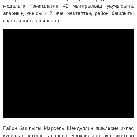
медальгә тәмамлаган 42 чыгарылыш укучысына,
аларның унысы - 2 нче мәктәптән, район башлыгы
грантлары тапшырылды.
Район башлыгы Марсель Шәйдуллин яшьләрне ихлас
күңелдән котлап, аларның һәркайсына зур өметләр