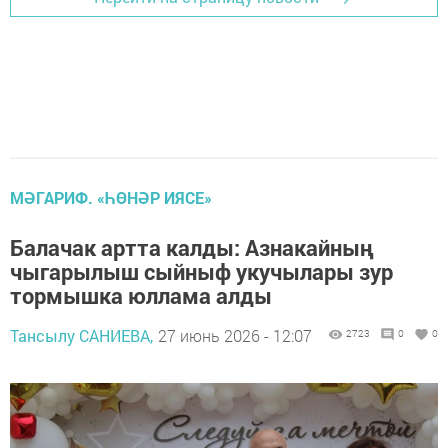
МӘГАРИФ. «ҺӨНӘР ИЯСЕ»
Балачак артта калды: Азнакайның
чыгарылыш сыйныф укучылары зур
тормышка юллама алды
Тансылу САНИЕВА,
27 июнь 2026 - 12:07
2723
0
0