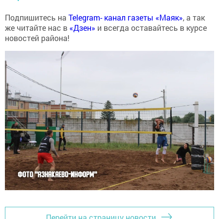
Подпишитесь на
Telegram- канал газеты «Маяк»
, а так
же читайте нас в
«Дзен»
и всегда оставайтесь в курсе
новостей района!
Перейти на страницу новости