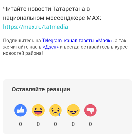
Читайте новости Татарстана в
национальном мессенджере MАХ:
https://max.ru/tatmedia
Подпишитесь на
Telegram- канал газеты «Маяк»
, а так
же читайте нас в
«Дзен»
и всегда оставайтесь в курсе
новостей района!
Оставляйте реакции
0
0
0
0
0