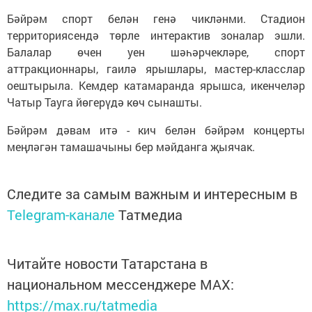
Бәйрәм спорт белән генә чикләнми. Стадион
территориясендә төрле интерактив зоналар эшли.
Балалар өчен уен шәһәрчекләре, спорт
аттракционнары, гаилә ярышлары, мастер-класслар
оештырыла. Кемдер катамаранда ярышса, икенчеләр
Чатыр Тауга йөгерүдә көч сынашты.
Бәйрәм дәвам итә - кич белән бәйрәм концерты
меңләгән тамашачыны бер мәйданга җыячак.
Следите за самым важным и интересным в
Telegram-канале
Татмедиа
Читайте новости Татарстана в
национальном мессенджере MАХ:
https://max.ru/tatmedia