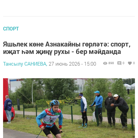
СПОРТ
Яшьлек көне Азнакайны гөрләтә: спорт,
иҗат һәм җиңү рухы - бер мәйданда
Тансылу САНИЕВА,
27 июнь 2026 - 15:00
898
0
0