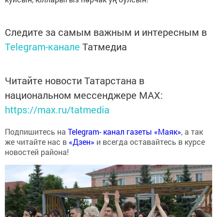
Следите за самым важным и интересным в
Telegram-канале
Татмедиа
Читайте новости Татарстана в
национальном мессенджере MАХ:
https://max.ru/tatmedia
Подпишитесь на
Telegram- канал газеты «Маяк»
, а так
же читайте нас в
«Дзен»
и всегда оставайтесь в курсе
новостей района!