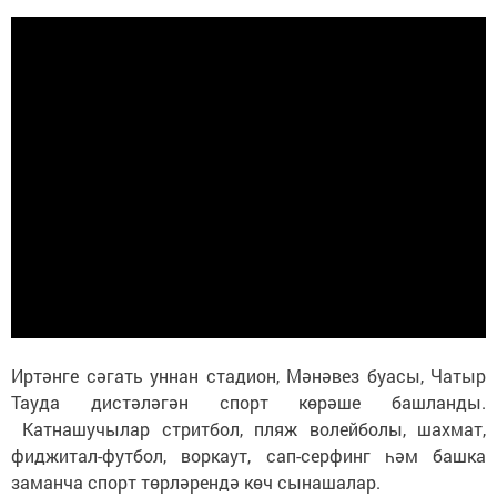
Иртәнге сәгать уннан стадион, Мәнәвез буасы, Чатыр
Тауда дистәләгән спорт көрәше башланды.
Катнашучылар стритбол, пляж волейболы, шахмат,
фиджитал-футбол, воркаут, сап-серфинг һәм башка
заманча спорт төрләрендә көч сынашалар.