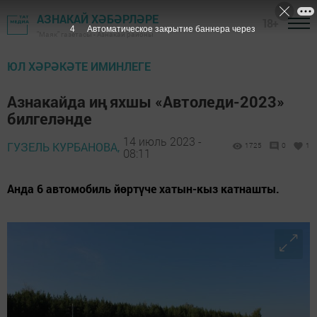
АЗНАКАЙ ХӘБӘРЛӘРЕ
18+
3
Автоматическое закрытие баннера через
"Маяк" газетасы - Азнакай районы
ЮЛ ХӘРӘКӘТЕ ИМИНЛЕГЕ
Азнакайда иң яхшы «Автоледи-2023»
билгеләнде
14 июль 2023 -
ГУЗЕЛЬ КУРБАНОВА,
1725
0
1
08:11
Анда 6 автомобиль йөртүче хатын-кыз катнашты.