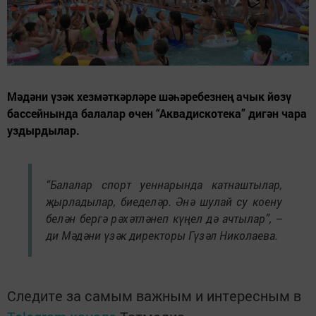
Мәдәни үзәк хезмәткәрләре шәһәребезнең ачык йөзү
бассейнында балалар өчен “Аквадискотека” дигән чара
уздырдылар.
“Балалар спорт уеннарында катнаштылар,
җырладылар, биеделәр. Әнә шулай су коену
белән бергә рәхәтләнеп күңел дә ачтылар”, –
ди Мәдәни үзәк директоры Гүзәл Николаева.
Следите за самым важным и интересным в