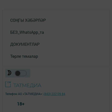
СОҢГЫ ХӘБӘРЛӘР
БЕЗ_WhatsApp_та
ДОКУМЕНТЛАР
Төрле темалар
Телефон АО «ТАТМЕДИА»:
(843) 222 09 84
18+