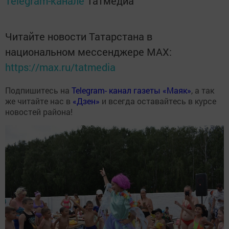
Telegram-канале
Татмедиа
Читайте новости Татарстана в
национальном мессенджере MАХ:
https://max.ru/tatmedia
Подпишитесь на
Telegram- канал газеты «Маяк»
, а так
же читайте нас в
«Дзен»
и всегда оставайтесь в курсе
новостей района!