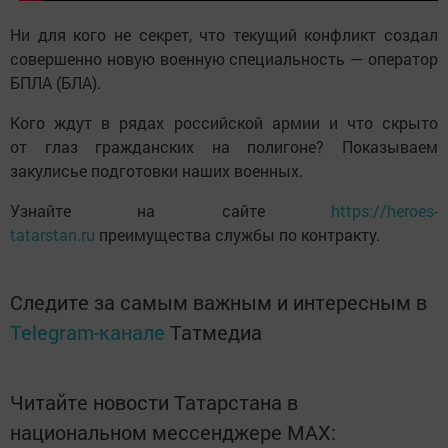
Ни для кого не секрет, что текущий конфликт создал
совершенно новую военную специальность — оператор
БПЛА (БЛА).
Кого ждут в рядах российской армии и что скрыто
от глаз гражданских на полигоне? Показываем
закулисье подготовки наших военных.
Узнайте на сайте
https://heroes-
tatarstan.ru
преимущества службы по контракту.
Следите за самым важным и интересным в
Telegram-канале
Татмедиа
Читайте новости Татарстана в
национальном мессенджере MАХ: