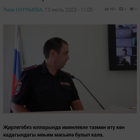
Лиза НУРЛЫЕВА,
13 июль 2023 - 11:05
982
0
0
Җирлегебез юлларында иминлекне тәэмин итү көн
кадагындагы мөһим мәсьәлә булып кала.