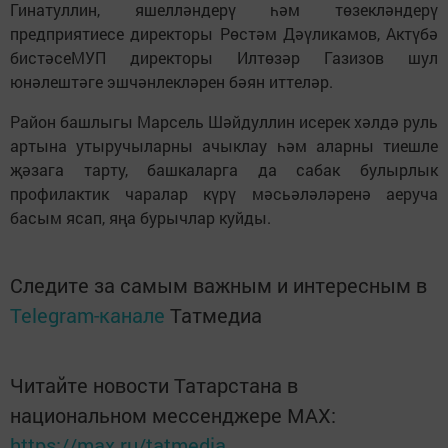
Гинатуллин, яшелләндерү һәм төзекләндерү
предприятиесе директоры Рөстәм Дәүликамов, Актүбә
бистәсеМУП директоры Илтөзәр Газизов шул
юнәлештәге эшчәнлекләрен бәян иттеләр.
Район башлыгы Марсель Шәйдуллин исерек хәлдә руль
артына утыручыларны ачыклау һәм аларны тиешле
җәзага тарту, башкаларга да сабак булырлык
профилактик чаралар күрү мәсьәләләренә аеруча
басым ясап, яңа бурычлар куйды.
Следите за самым важным и интересным в
Telegram-канале
Татмедиа
Читайте новости Татарстана в
национальном мессенджере MАХ:
https://max.ru/tatmedia