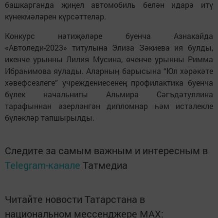
башкарганда җиңел автомобиль белән идарә итү
күнекмәләрен күрсәттеләр.
Конкурс нәтиҗәләре буенча Азнакайда
«Автоледи-2023» титулына Элиза Зәкиева ия булды,
икенче урынны Лилия Мусина, өченче урынны Римма
Ибраһимова яулады. Аларның барысына “Юл хәрәкәте
хәвефсезлеге” учреждениесенең профилактика буенча
бүлек начальнигы Альмира Сәгъдәтуллина
тарафыннан әзерләнгән дипломнар һәм истәлекле
бүләкләр тапшырылды.
Следите за самым важным и интересным в
Telegram-канале
Татмедиа
Читайте новости Татарстана в
национальном мессенджере MАХ: