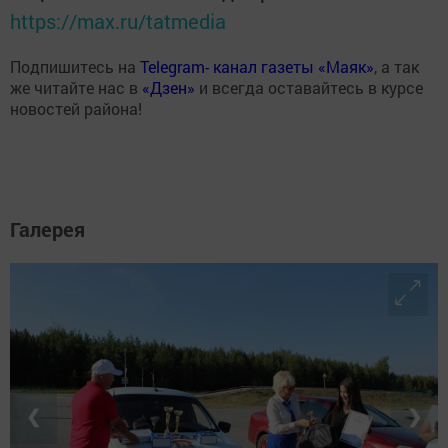
https://max.ru/tatmedia
Подпишитесь на
Telegram- канал газеты «Маяк»
, а так
же читайте нас в
«Дзен»
и всегда оставайтесь в курсе
новостей района!
Галерея
❮
❯