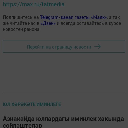
https://max.ru/tatmedia
Подпишитесь на
Telegram- канал газеты «Маяк»
, а так
же читайте нас в
«Дзен»
и всегда оставайтесь в курсе
новостей района!
Перейти на страницу новости
ЮЛ ХӘРӘКӘТЕ ИМИНЛЕГЕ
Азнакайда юллардагы иминлек хакында
сөйләштеләр