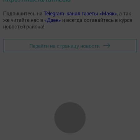
Подпишитесь на
Telegram- канал газеты «Маяк»
, а так
же читайте нас в
«Дзен»
и всегда оставайтесь в курсе
новостей района!
Перейти на страницу новости