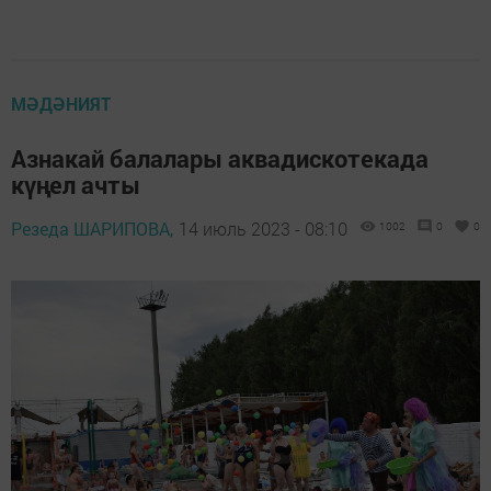
МӘДӘНИЯТ
Азнакай балалары аквадискотекада
күңел ачты
Резеда ШАРИПОВА,
14 июль 2023 - 08:10
1002
0
0