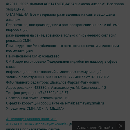
© 2011 - 2026. Филиал АО "ТАТМЕДИА" "Азнакаево-информ". Все права
защищены.
© ТАТМЕДИА. Все материалы, размещенные на сайте, защищены
законом.
Перепечатка, воспроизведение и распространение в любом объеме
информации,
размещенной на сайте, возможна только с письменного согласия
редакций СМИ.
При поддержке Республиканского агентства по печати и массовым
коммуникациям.
Наименование СМИ: Азнакаево
СМИ зарегистрировано Федеральной службой по надзору в сфере
связи,
информационных технологий и массовых коммуникаций
запись о регистрации СМИ ЭЛ № ФС 77 - 48877 от 07.03.2012
ФИО главного редактора: Шайхулов Фархат Фагимович
Адрес редакции: 423330, г. Азнакаево, ул. М. Хасанова, д. 12
Телефон редакции: +7 (85592) 9-43-57
Электронная почта: azmayak@mail.ru
О фактах коррупции сообщайте на e-mail: azmayak@mail.ru
Учредитель СМИ: АО «ТАТМЕДИА»
Антикоррупционная политика
АО «ТАТМЕДИА» использует «cookie»
для персонализации сервисов и
Азнакаево Онлайн
удобства пользователей сайтом.