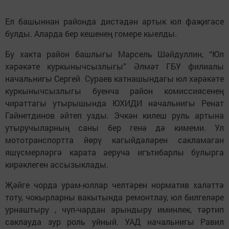
Ел башыннан районда дистәдән артык юл фаҗигасе
булды. Аларда бер кешенең гомере кыелды.
Бу хакта район башлыгы Марсель Шәйдуллин, “Юл
хәрәкәте куркынычсызлыгы” Әлмәт ГБУ филиалы
начальнигы Сергей Сураев катнашындагы юл хәрәкәте
куркынычсызлыгы буенча район комиссиясенең
чираттагы утырышында ЮХИДИ начальнигы Ренат
Гайнетдинов әйтеп узды. Эчкән килеш руль артына
утыручыларның саны бер генә дә кимеми. Ул
мототранспортта йөрү кагыйдәләрен сакламаган
яшүсмерләргә карата аеруча игътибарлы булырга
кирәклеген ассызыклады.
Җәйге чорда урам-юллар челтәрен норматив халәттә
тоту, чокырларны вакытында ремонтлау, юл билгеләре
урнаштыру , чүп-чардан арындыру иминлек, тәртип
саклауда зур роль уйный. УАД начальнигы Равил