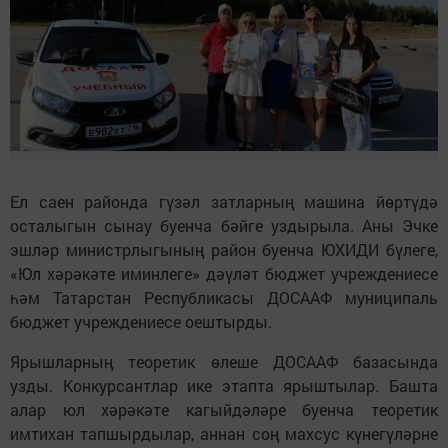
Ел саен районда гүзәл затларның машина йөртүдә
осталыгын сынау буенча бәйге уздырыла. Аны Эчке
эшләр министрлыгының район буенча ЮХИДИ бүлеге,
«Юл хәрәкәте иминлеге» дәүләт бюджет учреждениесе
һәм Татарстан Республикасы ДОСААФ муниципаль
бюджет учреждениесе оештырды.
Ярышларның теоретик өлеше ДОСААФ базасында
узды. Конкурсантлар ике этапта ярыштылар. Башта
алар юл хәрәкәте кагыйдәләре буенча теоретик
имтихан тапшырдылар, аннан соң махсус күнегүләрне