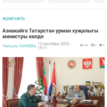
ҖӘМГЫЯТЬ
Азнакайга Татарстан урман хуҗалыгы
министры килде
12 сентябрь 2025 -
Тансылу САНИЕВА,
303
0
0
15:11