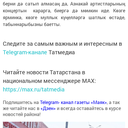
берни дә сатып алмасаң да, Азнакай артистларының
концертын карарга, биергә дә мөмкин иде. Көзге
ярминкә, көзге муллык күңелләргә шатлык өстәде,
табыннарыбызны баетты.
Следите за самым важным и интересным в
Telegram-канале
Татмедиа
Читайте новости Татарстана в
национальном мессенджере MАХ:
https://max.ru/tatmedia
Подпишитесь на
Telegram- канал газеты «Маяк»
, а так
же читайте нас в
«Дзен»
и всегда оставайтесь в курсе
новостей района!