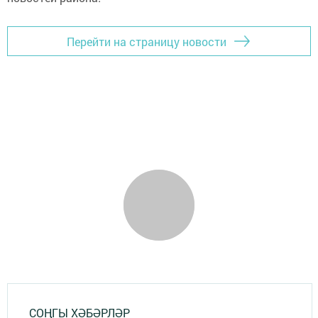
Перейти на страницу новости
СОҢГЫ ХӘБӘРЛӘР