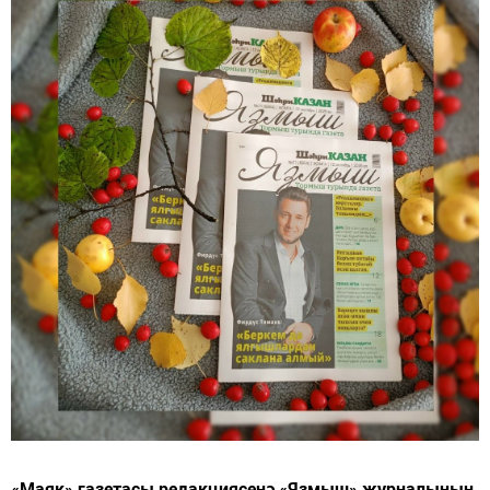
«Маяк» газетасы редакциясенә «Язмыш» журналының