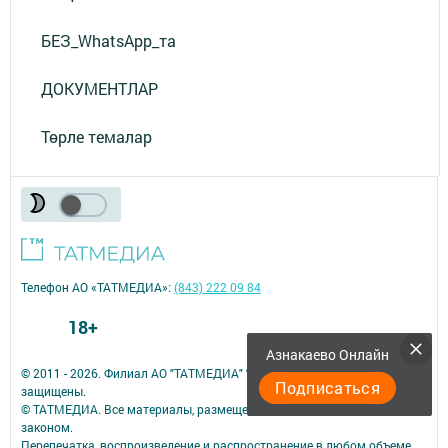
БЕЗ_WhatsApp_та
ДОКУМЕНТЛАР
Төрле темалар
Телефон АО «ТАТМЕДИА»:
(843) 222 09 84
18+
Азнакаево Онлайн
© 2011 - 2026. Филиал АО "ТАТМЕДИА" "Азнакаево-информ". Все права
Подписаться
защищены.
© ТАТМЕДИА. Все материалы, размещенные на сайте, защищены
законом.
Перепечатка, воспроизведение и распространение в любом объеме