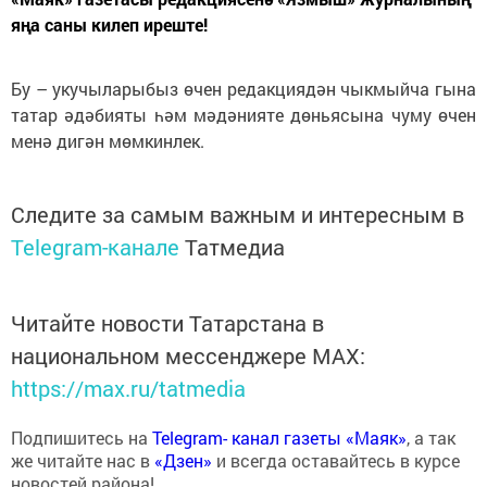
яңа саны килеп иреште!
Бу – укучыларыбыз өчен редакциядән чыкмыйча гына
татар әдәбияты һәм мәдәнияте дөньясына чуму өчен
менә дигән мөмкинлек.
Следите за самым важным и интересным в
Telegram-канале
Татмедиа
Читайте новости Татарстана в
национальном мессенджере MАХ:
https://max.ru/tatmedia
Подпишитесь на
Telegram- канал газеты «Маяк»
, а так
же читайте нас в
«Дзен»
и всегда оставайтесь в курсе
новостей района!