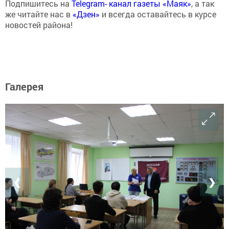
Подпишитесь на
Telegram- канал газеты «Маяк»
, а так
же читайте нас в
«Дзен»
и всегда оставайтесь в курсе
новостей района!
Галерея
❮
❯