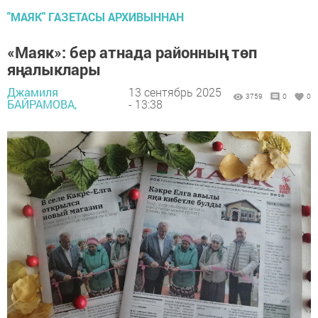
"МАЯК" ГАЗЕТАСЫ АРХИВЫННАН
«Маяк»: бер атнада районның төп
яңалыклары
Джамиля
13 сентябрь 2025
3759
0
0
БАЙРАМОВА,
- 13:38