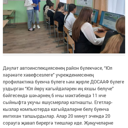
Дәүләт автоинспекциясенең район бүлекчәсе, “Юл
хәрәкәте хәвефсезлеге” учреждениесенең
профилактика буенча бүлеге һәм җирле ДОСААФ бүлеге
уздырган “Юл йөрү кагыйдәләрен иң яхшы белүче”
бәйгесендә шәһәрнең 6 нчы мәктәбендә 11 нче
сыйныфта укучы яшүсмерләр катнашты. Егетләр-
кызлар компьютерда кагыйдәләрне белү буенча
имтихан тапшырдылар. Алар 20 минут эчендә 20
сорауга җавап бирергә тиешләр иде. Җиңүчеләрне