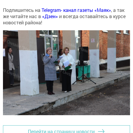
Подпишитесь на
Telegram- канал газеты «Маяк»
, а так
же читайте нас в
«Дзен»
и всегда оставайтесь в курсе
новостей района!
Перейти на страницу новости