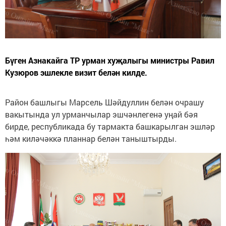
Бүген Азнакайга ТР урман хуҗалыгы министры Равил
Кузюров эшлекле визит белән килде.
Район башлыгы Марсель Шәйдуллин белән очрашу
вакытында ул урманчылар эшчәнлегенә уңай бәя
бирде, республикада бу тармакта башкарылган эшләр
һәм киләчәккә планнар белән таныштырды.