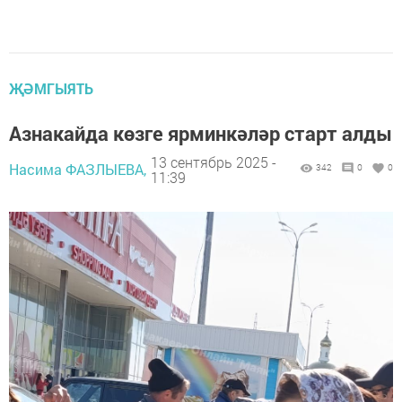
ҖӘМГЫЯТЬ
Азнакайда көзге ярминкәләр старт алды
13 сентябрь 2025 -
Насима ФАЗЛЫЕВА,
342
0
0
11:39