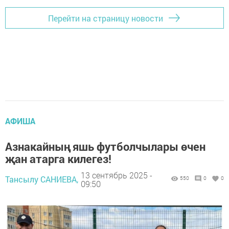
Перейти на страницу новости
АФИША
Азнакайның яшь футболчылары өчен
җан атарга килегез!
13 сентябрь 2025 -
Тансылу САНИЕВА,
550
0
0
09:50