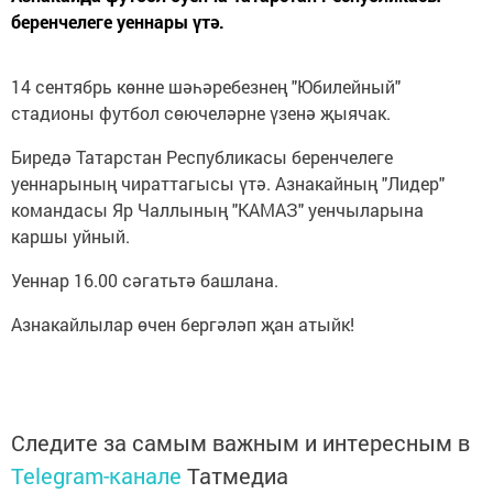
беренчелеге уеннары үтә.
14 сентябрь көнне шәһәребезнең "Юбилейный"
стадионы футбол сөючеләрне үзенә җыячак.
Биредә Татарстан Республикасы беренчелеге
уеннарының чираттагысы үтә. Азнакайның "Лидер"
командасы Яр Чаллының "КАМАЗ" уенчыларына
каршы уйный.
Уеннар 16.00 сәгатьтә башлана.
Азнакайлылар өчен бергәләп җан атыйк!
Следите за самым важным и интересным в
Telegram-канале
Татмедиа