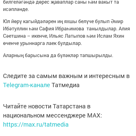
билгеләгәндә дөрес җаваплар саны һәм вакыт та
исәпләнде.
Юл йөрү кагыйдәләрен иң яхшы белүче булып Әмир
Ибәтуллин һәм Сафия Ибраһимова танылдылар. Алия
Сәетшина – икенче, Ильяс Латыпов һәм Ислам Яхин
өченче урыннарга лаек булдылар.
Аларның барысына да бүләкләр тапшырылды.
Следите за самым важным и интересным в
Telegram-канале
Татмедиа
Читайте новости Татарстана в
национальном мессенджере MАХ:
https://max.ru/tatmedia