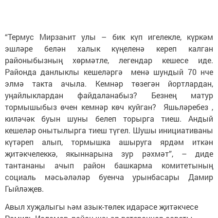
“Термус Мирзаһит улы – бик күп игелекле, күркәм
эшләре белән халык күңеленә кереп калган
районыбызның хөрмәтле, легендар кешесе иде.
Районда данлыклы кешеләргә менә шундый 70 нче
элмә такта ачыла. Кемнәр төзегән йортлардан,
уңайлыклардан файдаланабыз? Безнең матур
тормышыбыз өчен кемнәр көч куйган? Яшьләребез ,
киләчәк буын шуны белеп торырга тиеш. Андый
кешеләр онытылырга тиеш түгел. Шушы инициативаны
күтәреп алып, тормышка ашыруга ярдәм иткән
җитәкчелеккә, якыннарына зур рәхмәт”, – диде
тантананы ачып район башкарма комитетының
социаль мәсьәләләр буенча урынбасары Дамир
Гыйләҗев.
Авыл хуҗалыгы һәм азык-төлек идарәсе җитәкчесе