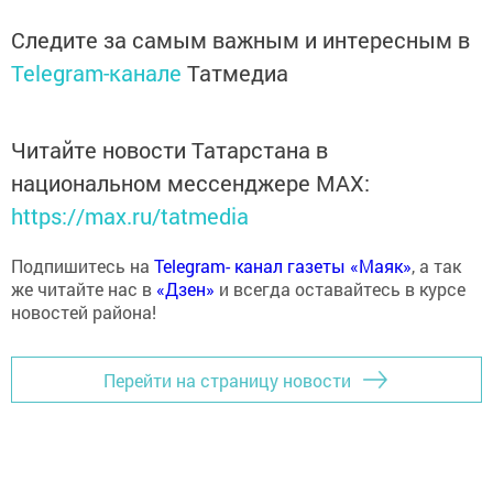
Следите за самым важным и интересным в
Telegram-канале
Татмедиа
Читайте новости Татарстана в
национальном мессенджере MАХ:
https://max.ru/tatmedia
Подпишитесь на
Telegram- канал газеты «Маяк»
, а так
же читайте нас в
«Дзен»
и всегда оставайтесь в курсе
новостей района!
Перейти на страницу новости