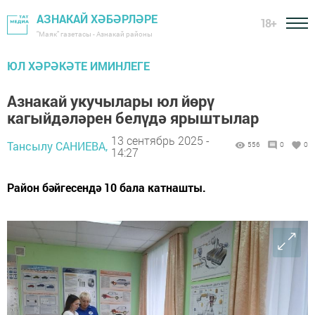
АЗНАКАЙ ХӘБӘРЛӘРЕ
18+
"Маяк" газетасы - Азнакай районы
ЮЛ ХӘРӘКӘТЕ ИМИНЛЕГЕ
Азнакай укучылары юл йөрү
кагыйдәләрен белүдә ярыштылар
13 сентябрь 2025 -
Тансылу САНИЕВА,
556
0
0
14:27
Район бәйгесендә 10 бала катнашты.