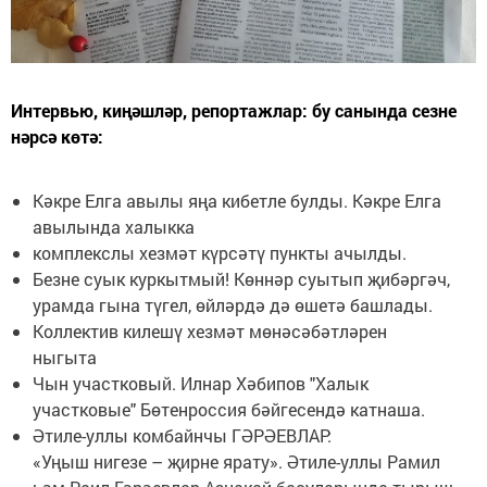
Интервью, киңәшләр, репортажлар: бу санында сезне
нәрсә көтә:
Кәкре Елга авылы яңа кибетле булды. Кәкре Елга
авылында халыкка
комплекслы хезмәт күрсәтү пункты ачылды.
Безне суык куркытмый! Көннәр суытып җибәргәч,
урамда гына түгел, өйләрдә дә өшетә башлады.
Коллектив килешү хезмәт мөнәсәбәтләрен
ныгыта
Чын участковый. Илнар Хәбипов "Халык
участковые" Бөтенроссия бәйгесендә катнаша.
Әтиле-уллы комбайнчы ГӘРӘЕВЛАР:
«Уңыш нигезе – җирне ярату». Әтиле-уллы Рамил