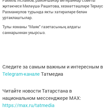
Рамиль Исламов, район-шәһәр ветераннар советы
җитәкчесе Миләүшә Рәшитова, хезмәттәшләре Термус
Рахманкулов турында якты хатирәләре белән
уртаклаштылар.
Тулы язманы “Маяк” газетасының алдагы
саннарыннан укырсыз.
Следите за самым важным и интересным в
Telegram-канале
Татмедиа
Читайте новости Татарстана в
национальном мессенджере MАХ:
https://max.ru/tatmedia