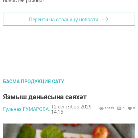
новостей района!
Перейти на страницу новости
БАСМА ПРОДУКЦИЯ САТУ
Язмыш дөньясына сәяхәт
12 сентябрь 2025 -
Гульназ ГУМАРОВА,
15833
0
0
14:16