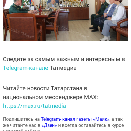
Следите за самым важным и интересным в
Telegram-канале
Татмедиа
Читайте новости Татарстана в
национальном мессенджере MАХ:
https://max.ru/tatmedia
Подпишитесь на
Telegram- канал газеты «Маяк»
, а так
же читайте нас в
«Дзен»
и всегда оставайтесь в курсе