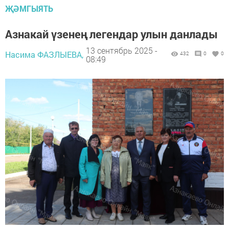
ҖӘМГЫЯТЬ
Азнакай үзенең легендар улын данлады
13 сентябрь 2025 -
Насима ФАЗЛЫЕВА,
432
0
0
08:49