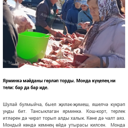
Ярминкә мәйданы гөрләп торды. Монда күңелең ни
тели: бар да бар иде.
Шулай булмыйча, быел җиләк-җимеш, яшелчә күкрәп
уңды бит. Тансыклаган ярминкә. Кош-корт, терлек
итләрен дә чират торып алды халык. Көне дә чалт аяз.
Мондый көндә кемнең өйдә утырасы килсен. Монда