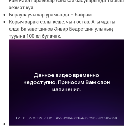
һәм Раил Гәрәевлар Азнакай басуларында тырыш
хезмәт куя.
Бораулаучылар урамында – бәйрәм.
Корыч характерлы кеше, чын остаз. Агымдагы
елда Баһаветдинов Әнвәр Бәдретдин улының
тууына 100 ел булачак.