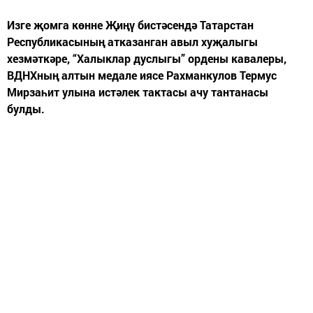
Изге җомга көнне Җиңү бистәсендә Татарстан
Республикасының атказанган авыл хуҗалыгы
хезмәткәре, “Халыклар дуслыгы” ордены кавалеры,
ВДНХның алтын медале иясе Рахманкулов Термус
Мирзаһит улына истәлек тактасы ачу тантанасы
булды.