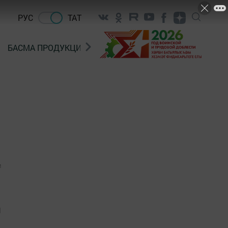
РУС
ТАТ
БАСМА ПРОДУКЦИЯ САТУ
«ГӨЛСТАН» БЕРЛӘШМ
1
п