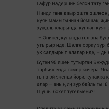
Гафур Надершин белән тату га
Нинди генә авыр эштә эшләсә 
куян мамыгыннан йомшак, җиң
хуҗалыкларында күпләп куян 
– Әнинең кулында гел энә булд
утырыр иде. Шәлгә сорау зур,
ук салдырып алалар иде, – ди
Бүген 95 яшен тутырган Энҗү
тәрбиясендә гомер кичерә. Ян
гына өй эчендә йөри, кунакка
алар – аның иң зур байлыгы: 
Шушы бәхет түгелмени?!
Следите за самым важным и 