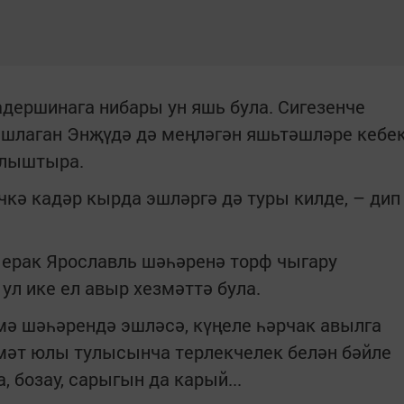
дершинага нибары ун яшь була. Сигезенче
ашлаган Энҗүдә дә меңләгән яшьтәшләре кебе
алыштыра.
ичкә кадәр кырда эшләргә дә туры килде, – дип
 ерак Ярославль шәһәренә торф чыгару
ул ике ел авыр хезмәттә була.
мә шәһәрендә эшләсә, күңеле һәрчак авылга
мәт юлы тулысынча терлекчелек белән бәйле
, бозау, сарыгын да карый...