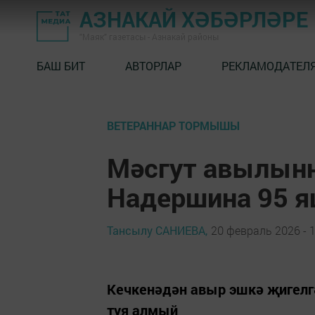
АЗНАКАЙ ХӘБӘРЛӘРЕ
"Маяк" газетасы - Азнакай районы
БАШ БИТ
АВТОРЛАР
РЕКЛАМОДАТЕЛ
ВЕТЕРАННАР ТОРМЫШЫ
Мәсгут авылынн
Надершина 95 
Тансылу САНИЕВА,
20 февраль 2026 - 1
Кечкенәдән авыр эшкә җигелг
туя алмый