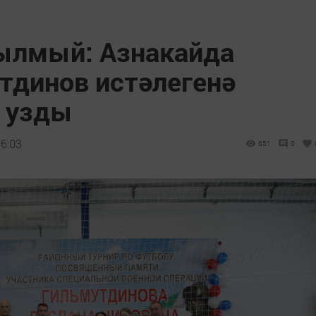
ылмый: Азнакайда
тдинов истәлегенә
 узды
6:03
651
0