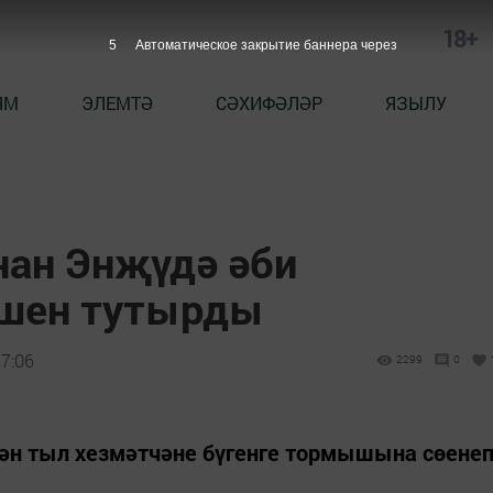
18+
4
Автоматическое закрытие баннера через
ЯМ
ЭЛЕМТӘ
СӘХИФӘЛӘР
ЯЗЫЛУ
ан Энҗүдә әби
яшен тутырды
7:06
2299
0
ән тыл хезмәтчәне бүгенге тормышына сөене