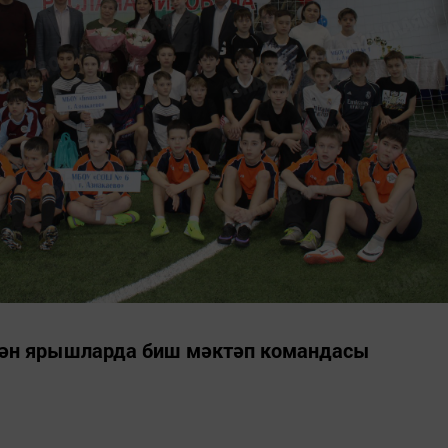
кән ярышларда биш мәктәп командасы