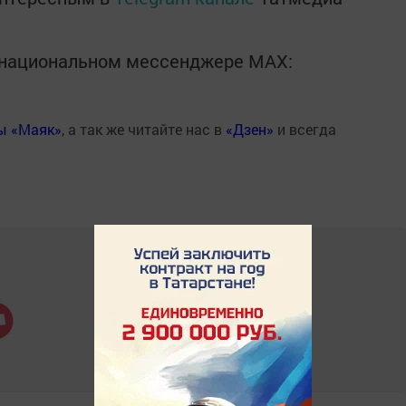
в национальном мессенджере MАХ:
ты «Маяк»
, а так же читайте нас в
«Дзен»
и всегда