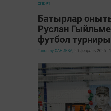
СПОРТ
Батырлар оныт
Руслан Гыйльме
футбол турниры
Тансылу САНИЕВА,
20 февраль 2026 - 1