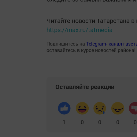
Читайте новости Татарстана 
https://max.ru/tatmedia
Подпишитесь на
Telegram- канал газе
оставайтесь в курсе новостей района!
Оставляйте реакции
1
0
0
0
0