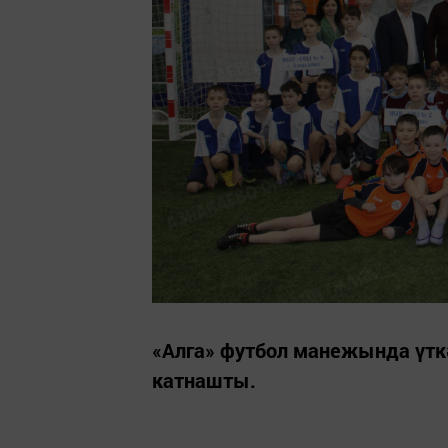
«Алга» футбол манежында үт
катнашты.