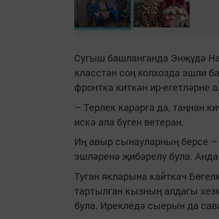
Сугыш башланганда Энҗүдә На
класстан соң колхозда эшли б
фронтка киткән ир-егетләрне 
– Терлек карарга да, таңнан к
искә ала бүген ветеран.
Иң авыр сынауларның берсе –
эшләренә җибәрелү була. Анда 
Туган якларына кайткач Бөгел
тартылган кызның алдагы хез
була. Ирекледә сыерын да сава