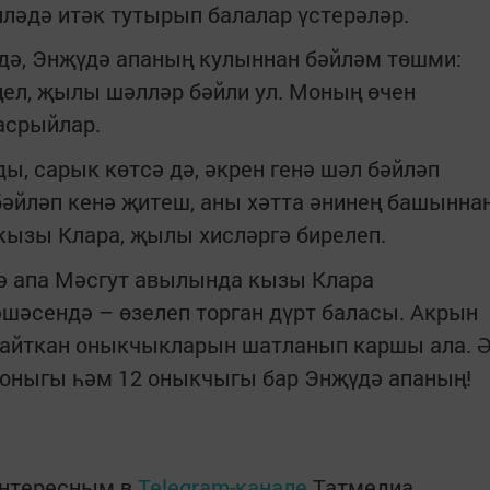
иләдә итәк тутырып балалар үстерәләр.
дә, Энҗүдә апаның кулыннан бәйләм төшми:
ел, җылы шәлләр бәйли ул. Моның өчен
асрыйлар.
ы, сарык көтсә дә, әкрен генә шәл бәйләп
 бәйләп кенә җитеш, аны хәтта әнинең башынна
 кызы Клара, җылы хисләргә бирелеп.
дә апа Мәсгут авылында кызы Клара
әшәсендә – өзелеп торган дүрт баласы. Акрын
 кайткан оныкчыкларын шатланып каршы ала. 
8 оныгы һәм 12 оныкчыгы бар Энҗүдә апаның!
интересным в
Telegram-канале
Татмедиа