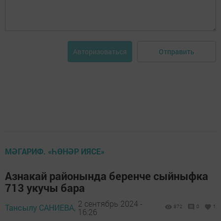
Отправить
Авторизоваться
МӘГАРИФ. «ҺӨНӘР ИЯСЕ»
Азнакай районында беренче сыйныфка
713 укучы бара
2 сентябрь 2024 -
Тансылу САНИЕВА,
872
0
1
16:26