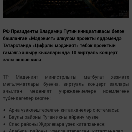
РФ Президенты Владимир Путин инициативасы белән
башланган «Мәдәният» илкүләм проекты ярдәмендә
Татарстанда «Цифрлы мәдәният» төбәк проектын
гамәлгә ашыру кысаларында 10 виртуаль концерт
залы эшләп килә.
ТР Мәдәният министрлыгы матбугат хезмәте
мәгълүматлары буенча, виртуаль концерт заллары
ачылган мәдәният учреждениеләре исемлегенә
түбәндәгеләр кергән:
Арча үзәкләштерелгән китапханәләр системасы;
Баулы районы Туган якны өйрәнү музее;
Спас районы Җирлекара үзәк китапханәсе;
Алабуга районы үзәкләштерелгән китапханәләр