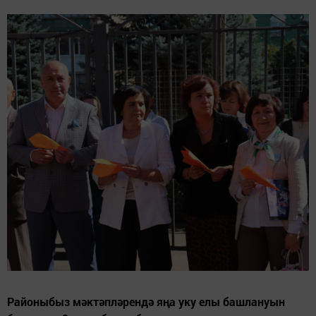
Районыбыз мәктәпләрендә яңа уку елы башлануын