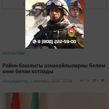
Перейти на страницу новости
КОТЛАУЛАР
Район башлыгы азнакайлыларны Белем
көне белән котлады
Web-редактор,
1 сентябрь 2024 - 07:44
1204
0
0