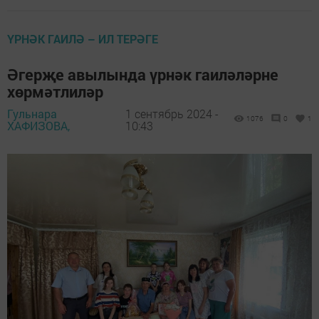
ҮРНӘК ГАИЛӘ – ИЛ ТЕРӘГЕ
Әгерҗе авылында үрнәк гаиләләрне
хөрмәтлиләр
Гульнара
1 сентябрь 2024 -
1076
0
1
ХАФИЗОВА,
10:43