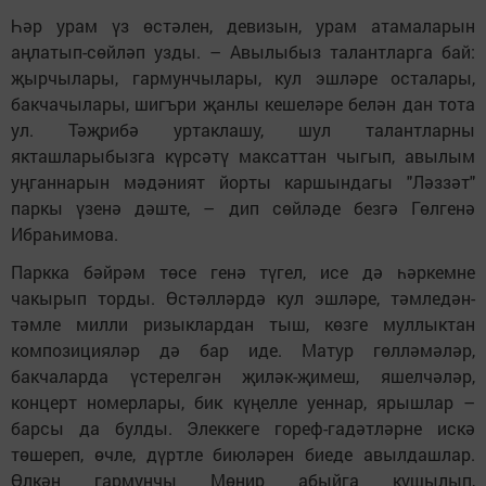
Һәр урам үз өстәлен, девизын, урам атамаларын
аңлатып-сөйләп узды. – Авылыбыз талантларга бай:
җырчылары, гармунчылары, кул эшләре осталары,
бакчачылары, шигъри җанлы кешеләре белән дан тота
ул. Тәҗрибә уртаклашу, шул талантларны
якташларыбызга күрсәтү максаттан чыгып, авылым
уңганнарын мәдәният йорты каршындагы "Ләззәт"
паркы үзенә дәште, – дип сөйләде безгә Гөлгенә
Ибраһимова.
Паркка бәйрәм төсе генә түгел, исе дә һәркемне
чакырып торды. Өстәлләрдә кул эшләре, тәмледән-
тәмле милли ризыклардан тыш, көзге муллыктан
композицияләр дә бар иде. Матур гөлләмәләр,
бакчаларда үстерелгән җиләк-җимеш, яшелчәләр,
концерт номерлары, бик күңелле уеннар, ярышлар –
барсы да булды. Элеккеге гореф-гадәтләрне искә
төшереп, өчле, дүртле биюләрен биеде авылдашлар.
Өлкән гармунчы Мөнир абыйга кушылып,