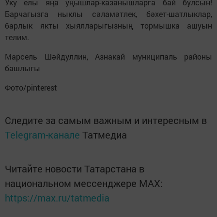
Уку елы яңа уңышлар-казанышларга бай булсын!
Барчагызга ныклы сәламәтлек, бәхет-шатлыклар,
барлык якты хыялларыгызның тормышка ашуын
телим.
Марсель Шәйдуллин, Азнакай муниципаль районы
башлыгы
Фото/pinterest
Следите за самым важным и интересным в
Telegram-канале
Татмедиа
Читайте новости Татарстана в
национальном мессенджере MАХ:
https://max.ru/tatmedia