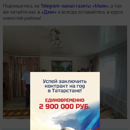
Подпишитесь на
Telegram- канал газеты «Маяк»
, а так
же читайте нас в
«Дзен»
и всегда оставайтесь в курсе
новостей района!