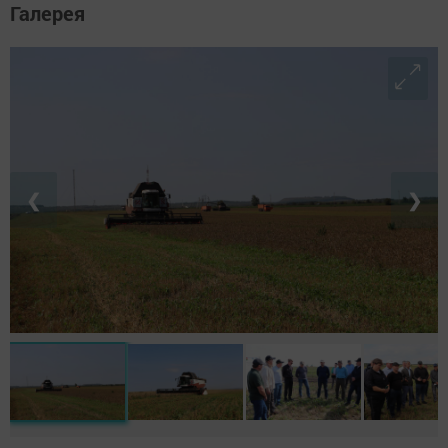
Галерея
❮
❯