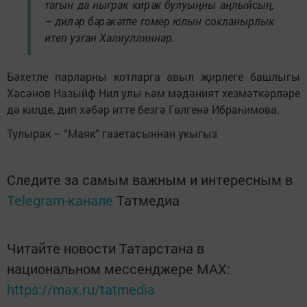
тагын да ныграк кирәк булуыңны аңлыйсың,
– диләр бәрәкәтле гомер юлын сокланырлык
итеп узган Халиуллиннар.
Бәхетле парларны котларга авыл җирлеге башлыгы
Хәсәнов Назыйф Нил улы һәм мәдәният хезмәткәрләре
дә килде, дип хәбәр итте безгә Гөлгенә Ибраһимова.
Тулырак – “Маяк” газетасыннан укыгыз
Следите за самым важным и интересным в
Telegram-канале
Татмедиа
Читайте новости Татарстана в
национальном мессенджере MАХ:
https://max.ru/tatmedia