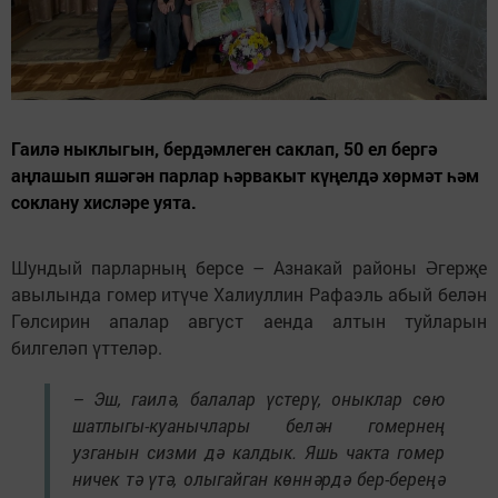
Гаилә ныклыгын, бердәмлеген саклап, 50 ел бергә
аңлашып яшәгән парлар һәрвакыт күңелдә хөрмәт һәм
соклану хисләре уята.
Шундый парларның берсе – Азнакай районы Әгерҗе
авылында гомер итүче Халиуллин Рафаэль абый белән
Гөлсирин апалар август аенда алтын туйларын
билгеләп үттеләр.
– Эш, гаилә, балалар үстерү, оныклар сөю
шатлыгы-куанычлары белән гомернең
узганын сизми дә калдык. Яшь чакта гомер
ничек тә үтә, олыгайган көннәрдә бер-береңә