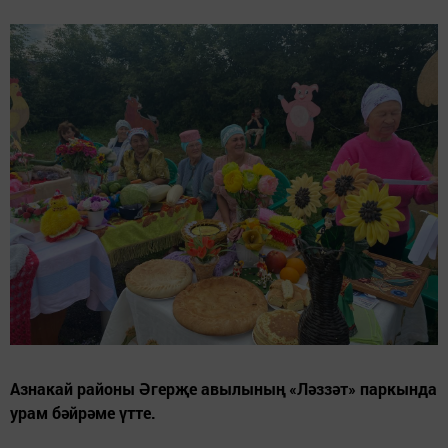
Азнакай районы Әгерҗе авылының «Ләззәт» паркында
урам бәйрәме үтте.