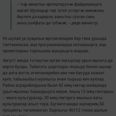
– Һ
әр минутны җитештерүчән файдаланырга
кирәк! Шулкадәр тир түгеп үстергән икмәкнең
бөртеге дә кадерле, вакытны сузган саен,
аның сыйфаты да түбәнәя, – диде министр.
Ул шулай ук хуҗалык җитәкчеләрен бер генә урында
таптанмаска, яңа программаларда катнашырга, яңа
проектларны тормышка ашырырга өндәде.
А
вгуст аенда тоташтан яуган яңгырлар урып-җыюга да
киртә булды.
Табигать шартлары яхшыру белән эшләр
дә алга китте, игенчеләребез көн-төн басуда хезмәт
куеп, табыныбыз муллыгы өчен тырыш көч куялар.
Район аграрийларына быел 42 мең гектар мәйданда
урып-җыюны башкарырга кирәк. Аның 12 мең гектарын
– көзге культуралар, 30 мең гектарга якынын язгы
культуралар алып тора. Бүгенге көндә эшләрнең 50
проценты төгәлләнгән. Барлыгы 46112 тонна ашлык