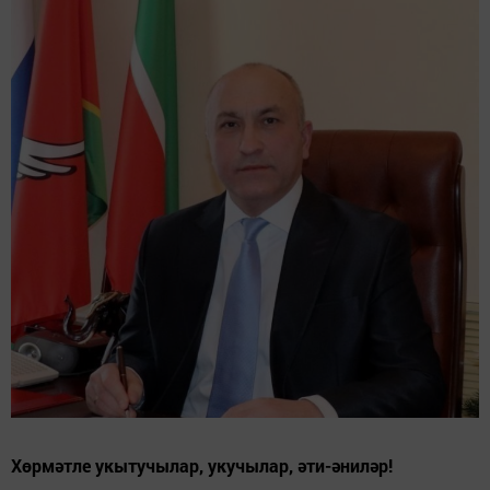
Хөрмәтле укытучылар, укучылар, әти-әниләр!