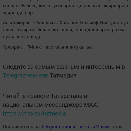
милләтебезнең кичке уеннарда җырланган җырларын
җырладылар.
Авыл җирлеге башлыгы Хәсәнов Назыйф Нил улы сүз
алып, бәйрәм белән котлады, авылдашларга рәхмәт
сүзләрен юллады.
Тулырак – “Маяк” газетасыннан укыгыз
Следите за самым важным и интересным в
Telegram-канале
Татмедиа
Читайте новости Татарстана в
национальном мессенджере MАХ:
https://max.ru/tatmedia
Подпишитесь на
Telegram- канал газеты «Маяк»
, а так