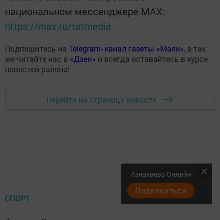
национальном мессенджере MАХ:
https://max.ru/tatmedia
Подпишитесь на
Telegram- канал газеты «Маяк»
, а так
же читайте нас в
«Дзен»
и всегда оставайтесь в курсе
новостей района!
Перейти на страницу новости
Азнакаево Онлайн
Подписаться
СПОРТ