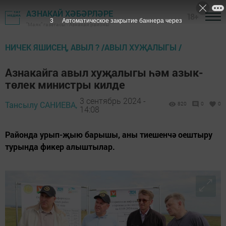
АЗНАКАЙ ХӘБӘРЛӘРЕ
18+
2
Автоматическое закрытие баннера через
"Маяк" газетасы - Азнакай районы
НИЧЕК ЯШИСЕҢ, АВЫЛ ? /АВЫЛ ХУҖАЛЫГЫ /
Азнакайга авыл хуҗалыгы һәм азык-
төлек министры килде
3 сентябрь 2024 -
Тансылу САНИЕВА,
820
0
0
14:08
Районда урып-җыю барышы, аны тиешенчә оештыру
турында фикер алыштылар.