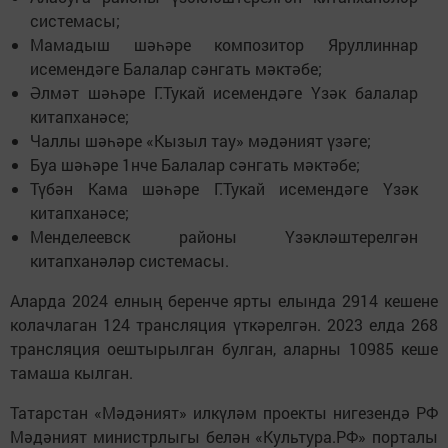
системасы;
Мамадыш шәһәре композитор Яруллиннар
исемендәге Балалар сәнгать мәктәбе;
Әлмәт шәһәре Г.Тукай исемендәге Үзәк балалар
китапханәсе;
Чаллы шәһәре «Кызыл тау» мәдәният үзәге;
Буа шәһәре 1нче Балалар сәнгать мәктәбе;
Түбән Кама шәһәре Г.Тукай исемендәге Үзәк
китапханәсе;
Менделеевск районы Үзәкләштерелгән
китапханәләр системасы.
Аларда 2024 елның беренче ярты елында 2914 кешене
колачлаган 124 трансляция үткәрелгән. 2023 елда 268
трансляция оештырылган булган, аларны 10985 кеше
тамаша кылган.
Татарстан «Мәдәният» илкүләм проекты нигезендә РФ
Мәдәният министрлыгы белән «Культура.РФ» порталы