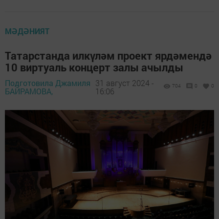
МӘДӘНИЯТ
Татарстанда илкүләм проект ярдәмендә
10 виртуаль концерт залы ачылды
Подготовила Джамиля
31 август 2024 -
704
0
0
БАЙРАМОВА,
16:06