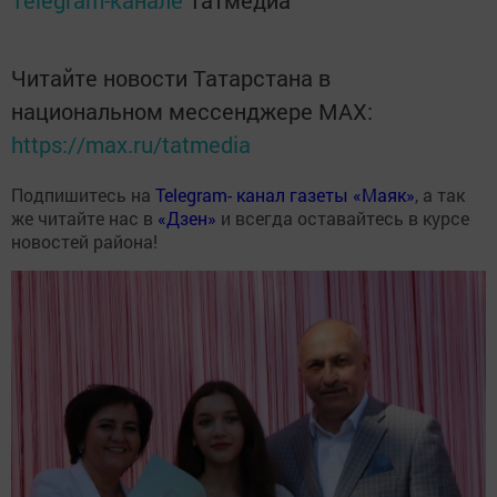
Читайте новости Татарстана в
национальном мессенджере MАХ:
https://max.ru/tatmedia
Подпишитесь на
Telegram- канал газеты «Маяк»
, а так
же читайте нас в
«Дзен»
и всегда оставайтесь в курсе
новостей района!