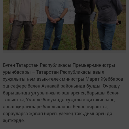
Бүген Татарстан Республикасы Премьер-министры
урынбасары – Татарстан Республикасы авыл
хуҗалыгы һәм азык-төлек министры Марат Җәббаров
эш сәфәре белән Азнакай районында булды. Очрашу
барышында ул урып-җыю эшләренең барышы белән
танышты, Үчәлле басуында
хуҗалык җитәкчеләре,
авыл җирлекләре башлыклары белән очрашты,
сорауларга җавап биреп, үзенең тәкьдимнәрен дә
җиткерде.