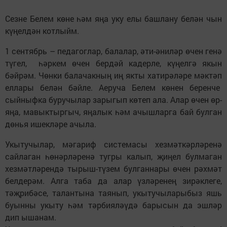
Сезне Белем көне һәм яңа уку елы башлану белән чын
күңелдән котлыйм.
1 сентябрь – педагоглар, балалар, әти-әниләр өчен генә
түгел, һәркем өчен бердәй кадерле, күңелгә якын
бәйрәм. Чөнки балачакның иң якты хатирәләре мәктәп
еллары белән бәйле. Аеруча Белем көнен беренче
сыйныфка буручылар зарыгып көтеп ала. Алар өчен өр-
яңа, мавыктыргыч, яңалык һәм ачышларга бай булган
дөнья ишекләре ачыла.
Укытучылар, мәгариф системасы хезмәткәрләренә
сайлаган һөнәрләренә тугры калып, җиңел булмаган
хезмәтләрендә тырыш-түзем булганнары өчен рәхмәт
белдерәм. Алга таба да алар үзләренең зирәклеге,
тәҗрибәсе, талантына таянып, укытучыларыбыз яшь
буынны укыту һәм тәрбияләүдә барысын да эшләр
дип ышанам.