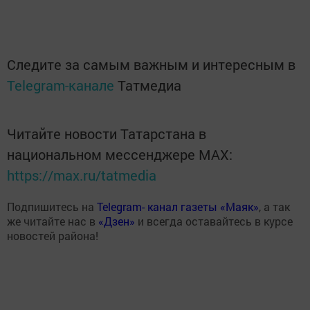
Следите за самым важным и интересным в
Telegram-канале
Татмедиа
Читайте новости Татарстана в
национальном мессенджере MАХ:
https://max.ru/tatmedia
Подпишитесь на
Telegram- канал газеты «Маяк»
, а так
же читайте нас в
«Дзен»
и всегда оставайтесь в курсе
новостей района!