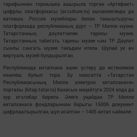
тарафыннан тормышка ашырыла торган «Артефакт»
цифрлы платформасы (ar.culture.ru) эшчәнлегендә дә
катнаша. Россия музейлары белән таныштыручы
платформада республиканың дүрт – ТР Милли музее,
Татарстанның дәүләтчелек тарихы музее,
Татарстанның табигать тарихы музее һәм ТР Дәүләт
сынлы сәнгать музее тәкъдим ителә. Шулай ук өч
виртуаль музей булдырылган.
Республикада китапханә эшен үстерү дә өстенлекле
юнәлеш булып тора. Бу максатта «Татарстан
Республикасының Милли электрон китапханәсе»
порталы (kitap.tatar.ru) базасын киңәйтүгә 2024 елда да
зур игътибар бирелә. Әлеге уңайдан ТР Милли
китапханәсе фондларыннан барыгы 15006 документ
цифрлаштырылган, шул исәптән – 1405 китап һәйкәле.