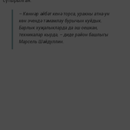
сутырылган.
– Көннәр әйбәт кенә торса, уракны атна-ун
көн эчендә тәмамлау бурычын куйдык.
Барлык хуҗалыкларда да эш оешкан,
техникалар кырда
,
– диде район башлыгы
Марсель Шәйдуллин.