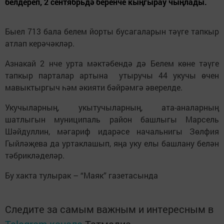
белдереп, 2 сентябрьдә беренче кыңгырау чыңлады.
Быел 713 бала белем йорты бусагаларын тәүге тапкыр
атлап керәчәкләр.
Азнакай 2 нче урта мәктәбендә дә Белем көне тәүге
тапкыр парталар артына утыручы 44 укучы өчен
мавыктыргыч һәм әкияти бәйрәмгә әверелде.
Укучыларның, укытучыларның, ата-аналарның
шатлыгын муниципаль район башлыгы Марсель
Шәйдуллин, мәгариф идарәсе начальнигы Зөлфия
Гыйләҗева да уртаклашып, яңа уку елы башлану белән
тәбрикләделәр.
Бу хакта тулырак – “Маяк” газетасында
Следите за самым важным и интересным в
Telegram-канале
Татмедиа