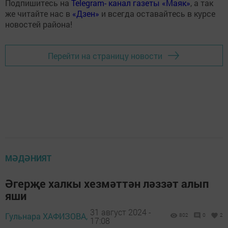
Подпишитесь на
Telegram- канал газеты «Маяк»
, а так
же читайте нас в
«Дзен»
и всегда оставайтесь в курсе
новостей района!
Перейти на страницу новости
МӘДӘНИЯТ
Әгерҗе халкы хезмәттән ләззәт алып
яши
31 август 2024 -
Гульнара ХАФИЗОВА,
802
0
2
17:08