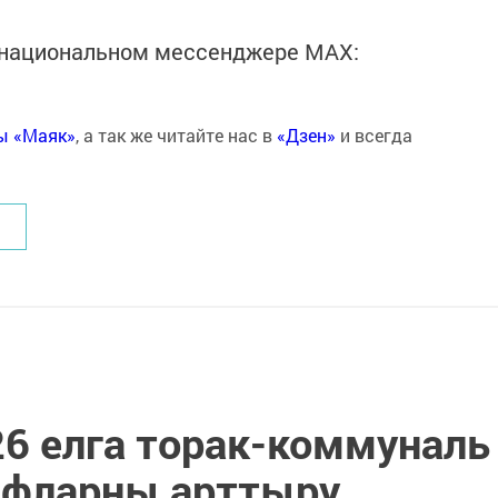
в национальном мессенджере MАХ:
ты «Маяк»
, а так же читайте нас в
«Дзен»
и всегда
26 елга торак-коммуналь
ифларны арттыру