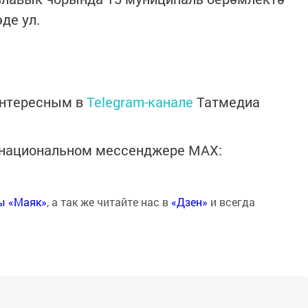
де ул.
интересным в
Telegram-канале
Татмедиа
в национальном мессенджере MАХ:
ты «Маяк»
, а так же читайте нас в
«Дзен»
и всегда