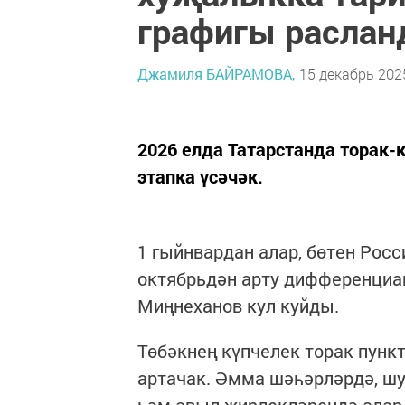
графигы расла
Джамиля БАЙРАМОВА,
15 декабрь 2025
2026 елда Татарстанда торак-
этапка үсәчәк.
1 гыйнвардан алар, бөтен Росси
октябрьдән арту дифференциац
Миңнеханов кул куйды.
Төбәкнең күпчелек торак пунк
артачак. Әмма шәһәрләрдә, шу