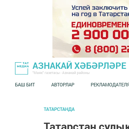
АЗНАКАЙ ХӘБӘРЛӘРЕ
"Маяк" газетасы - Азнакай районы
БАШ БИТ
АВТОРЛАР
РЕКЛАМОДАТЕЛ
ТАТАРСТАНДА
Татарстан сулы