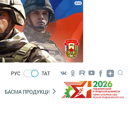
РУС
ТАТ
БАСМА ПРОДУКЦИЯ САТУ
«ГӨЛСТАН» БЕРЛӘШМ