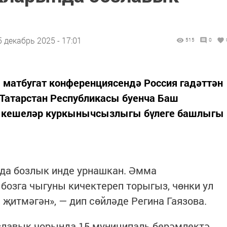
5 декабрь 2025 - 17:01
515
0
» матбугат конференциясендә Россия гадәттән
Татарстан Республикасы буенча Баш
а кешеләр куркынычсызлыгы бүлеге башлыгы
рда бозлык инде урнашкан. Әмма
бозга чыгуны кичектереп торыгыз, чөнки ул
итмәгән», — дип сөйләде Регина Гаязова.
озлавык чорында 15 муниципаль берәмлектә