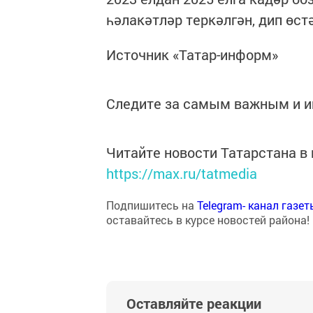
һәлакәтләр теркәлгән, дип өстә
Источник «Татар-информ»
Следите за самым важным и 
Читайте новости Татарстана 
https://max.ru/tatmedia
Подпишитесь на
Telegram- канал газе
оставайтесь в курсе новостей района!
Оставляйте реакции