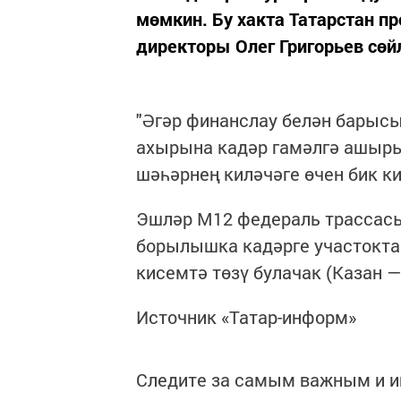
мөмкин. Бу хакта Татарстан 
директоры Олег Григорьев сөй
"Әгәр финанслау белән барысы
ахырына кадәр гамәлгә ашыры
шәһәрнең киләчәге өчен бик ки
Эшләр М12 федераль трассас
борылышка кадәрге участокта 
кисемтә төзү булачак (Казан 
Источник «Татар-информ»
Следите за самым важным и 