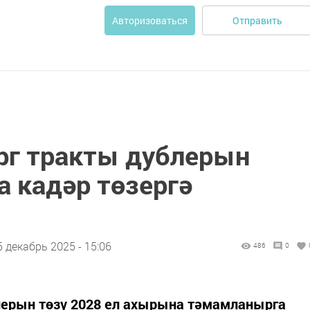
Отправить
Авторизоваться
рг тракты дублерын
а кадәр төзергә
5 декабрь 2025 - 15:06
486
0
лерын төзү 2028 ел ахырына тәмамланырга