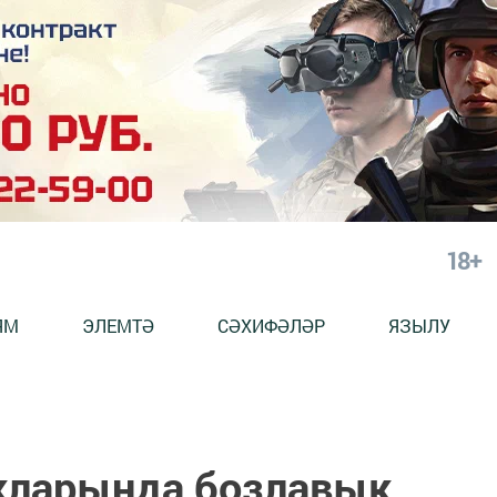
18+
ЯМ
ЭЛЕМТӘ
СӘХИФӘЛӘР
ЯЗЫЛУ
кларында бозлавык