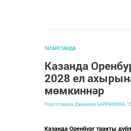
ТАТАРСТАНДА
Казанда Оренбу
2028 ел ахырын
мөмкиннәр
Подготовила Джамиля БАЙРАМОВА,
1
Казанда Оренбург тракты дуб