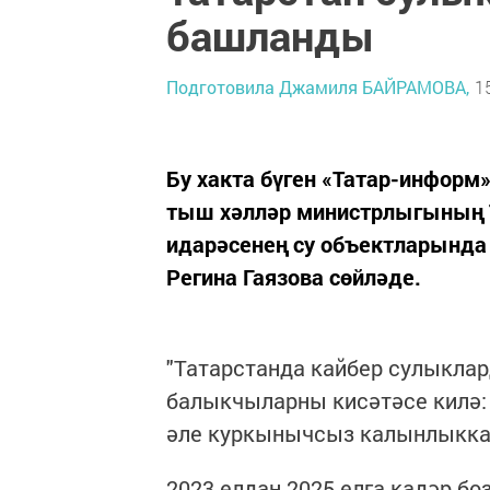
башланды
Подготовила Джамиля БАЙРАМОВА,
1
Бу хакта бүген «Татар-информ
тыш хәлләр министрлыгының 
идарәсенең су объектларынд
Регина Гаязова сөйләде.
"Татарстанда кайбер сулыкла
балыкчыларны кисәтәсе килә: 
әле куркынычсыз калынлыкка җ
2023 елдан 2025 елга кадәр б