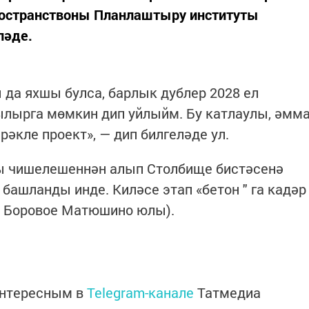
пространствоны Планлаштыру институты
ләде.
 да яхшы булса, барлык дублер 2028 ел
лырга мөмкин дип уйлыйм. Бу катлаулы, әмм
рәкле проект», — дип билгеләде ул.
ы чишелешеннән алып Столбище бистәсенә
башланды инде. Киләсе этап «бетон " га кадәр
— Боровое Матюшино юлы).
интересным в
Telegram-канале
Татмедиа