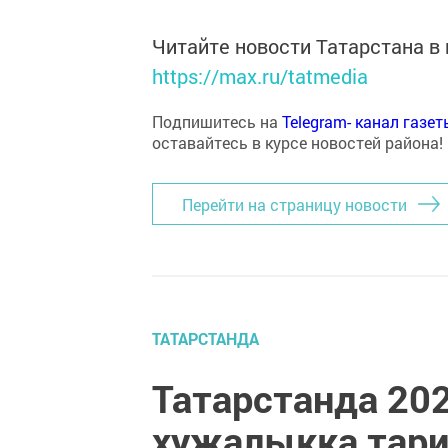
Читайте новости Татарстана 
https://max.ru/tatmedia
Подпишитесь на
Telegram- канал газе
оставайтесь в курсе новостей района!
Перейти на страницу новости
ТАТАРСТАНДА
Татарстанда 20
хуҗалыкка тар