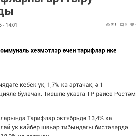
нды
 - 14:01
518
0
коммуналь хезмәтләр өчен тарифлар ике
ядәге кебек үк, 1,7% ка артачак, ә 1
ияле булачак. Тиешле указга ТР рәисе Рөстәм
тларында Тарифлар октябрьдә 13,4% ка
лай ук кайбер шәһәр тибындагы бистәләрдә