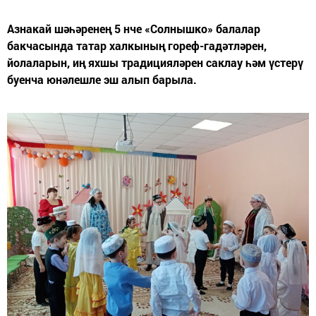
Азнакай шәһәренең 5 нче «Солнышко» балалар
бакчасында татар халкының гореф-гадәтләрен,
йолаларын, иң яхшы традицияләрен саклау һәм үстерү
буенча юнәлешле эш алып барыла.