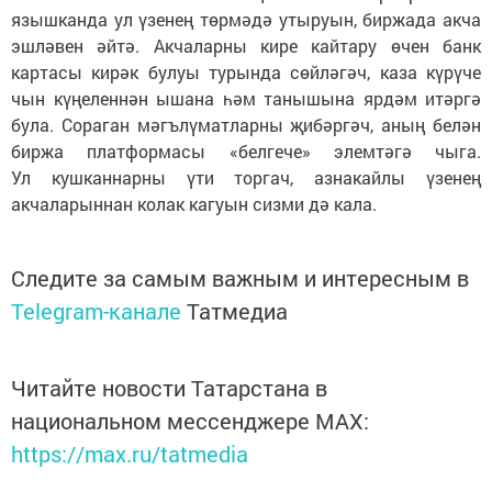
язышканда ул үзенең төрмәдә утыруын, биржада акча
эшләвен әйтә. Акчаларны кире кайтару өчен банк
картасы кирәк булуы турында сөйләгәч, каза күрүче
чын күңеленнән ышана һәм танышына ярдәм итәргә
була. Сораган мәгълүматларны җибәргәч, аның белән
биржа платформасы «белгече» элемтәгә чыга.
Ул кушканнарны үти торгач, азнакайлы үзенең
акчаларыннан колак кагуын сизми дә кала.
Следите за самым важным и интересным в
Telegram-канале
Татмедиа
Читайте новости Татарстана в
национальном мессенджере MАХ:
https://max.ru/tatmedia