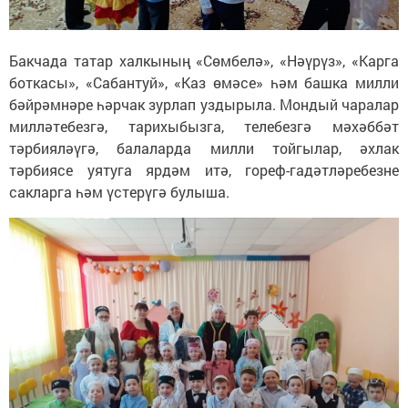
Бакчада татар халкының «Сөмбелә», «Нәүрүз», «Карга
боткасы», «Сабантуй», «Каз өмәсе» һәм башка милли
бәйрәмнәре һәрчак зурлап уздырыла. Мондый чаралар
милләтебезгә, тарихыбызга, телебезгә мәхәббәт
тәрбияләүгә, балаларда милли тойгылар, әхлак
тәрбиясе уятуга ярдәм итә, гореф-гадәтләребезне
сакларга һәм үстерүгә булыша.