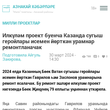
АЗНАКАЙ ХӘБӘРЛӘРЕ
18+
"Маяк" газетасы - Азнакай районы
МИЛЛИ ПРОЕКТЛАР
Илкүләм проект буенча Казанда сугыш
геройлары исемен йөрткән урамнар
ремонтланачак
Подготовила Айгуль
30 март 2024 -
788
0
0
Закирова,
14:30
2024 елда Казанның Бөек Ватан сугышы геройлары
исемен йөрткән Гаврилов һәм Заслонов урамнарына
ремонт ясалачак. Бу ремонт эшләре илкүләм проект
нигезендә Бөек Җиңүнең 79 еллыгы уңаеннан үткәрелә.
Яңа Савин районындагы Гаврилов урамында
ремонтлана торган участокның (Маршал Чуйков