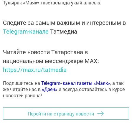
Тулырак «Маяк» газетасында укый аласыз.
Следите за самым важным и интересным в
Telegram-канале
Татмедиа
Читайте новости Татарстана в
национальном мессенджере MАХ:
https://max.ru/tatmedia
Подпишитесь на
Telegram- канал газеты «Маяк»
, а так
же читайте нас в
«Дзен»
и всегда оставайтесь в курсе
новостей района!
Перейти на страницу новости