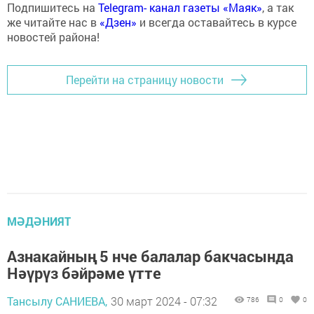
Подпишитесь на
Telegram- канал газеты «Маяк»
, а так
же читайте нас в
«Дзен»
и всегда оставайтесь в курсе
новостей района!
Перейти на страницу новости
МӘДӘНИЯТ
Азнакайның 5 нче балалар бакчасында
Нәүрүз бәйрәме үтте
Тансылу САНИЕВА,
30 март 2024 - 07:32
786
0
0