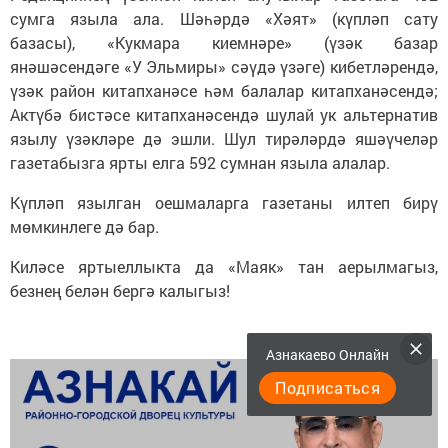
сумга языла ала. Шәһәрдә «Хәят» (күпләп сату
базасы), «Кукмара киемнәре» (үзәк базар
янәшәсендәге «У Эльмиры» сәүдә үзәге) кибетләрендә,
үзәк район китапханәсе һәм балалар китапханәсендә;
Актүбә бистәсе китапханәсендә шулай ук альтернатив
язылу үзәкләре дә эшли. Шул тирәләрдә яшәүчеләр
газетабызга ярты елга 592 сумнан языла алалар.
Күпләп язылган оешмаларга газетаны илтеп бирү
мөмкинлеге дә бар.
Киләсе яртыеллыкта да «Маяк» тан аерылмагыз,
безнең белән бергә калыгыз!
Азнакаево Онлайн
Подписаться