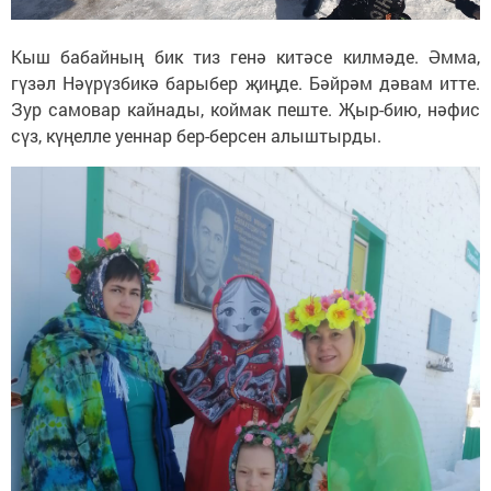
Кыш бабайның бик тиз генә китәсе килмәде. Әмма,
гүзәл Нәүрүзбикә барыбер җиңде. Бәйрәм дәвам итте.
Зур самовар кайнады, коймак пеште. Җыр-бию, нәфис
сүз, күңелле уеннар бер-берсен алыштырды.