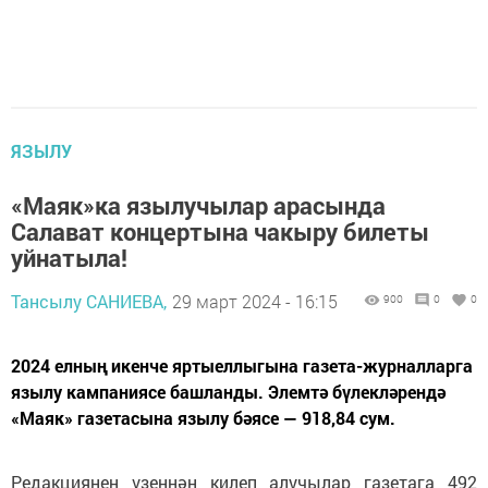
ЯЗЫЛУ
«Маяк»ка язылучылар арасында
Салават концертына чакыру билеты
уйнатыла!
Тансылу САНИЕВА,
29 март 2024 - 16:15
900
0
0
2024 елның икенче яртыеллыгына газета-журналларга
язылу кампаниясе башланды. Элемтә бүлекләрендә
«Маяк» газетасына язылу бәясе — 918,84 сум.
Редакциянең үзеннән килеп алучылар газетага 492