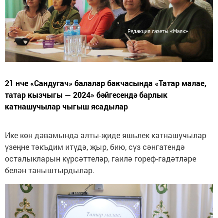
21 нче «Сандугач» балалар бакчасында «Татар малае,
татар кызчыгы — 2024» бәйгесендә барлык
катнашучылар чыгыш ясадылар
Ике көн дәвамында алты-җиде яшьлек катнашучылар
үзеңне тәкъдим итүдә, җыр, бию, сүз сәнгатендә
осталыкларын күрсәттеләр, гаилә гореф-гадәтләре
белән таныштырдылар.