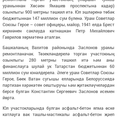
урамыннан Хөсәен Ямашев проспектына кадәр)
озынлыгы 900 метрны тәшкил итә. Юл эшләренә төбәк
бюджетыннан 147 миллион сум бүленә. Урам Советлар
Союзы Герое – совет офицеры, майор, 1941 елда Брест
кирмәнен саклауда катнашкан Петр Михайлович
Гаврилов хөрмәтенә аталган.
Башкаланың Вахитов районында Заслонов урамы
ремонтланачак. Төзекләндерелә торган участокның
озынлыгы 280 метрны тәшкил итә һәм аны
финанслауга шулай ук Татарстан бюджетыннан 60
миллион сум юнәлдерелә. Әлеге урам Советлар Союзы
Герое, Бөек Ватан сугышы елларында Белоруссиядә
партизан хәрәкәтен оештыручы һәм җитәкләүчеләрдән
берсе булган Константин Сергеевич Заслонов исемен
йөртә.
Юл участокларында булган асфальт-бетон япма өске
катлауга вак ташлы-мастикалы асфальт-бетон җәеп