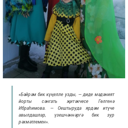
«Бәйрәм бик күңелле узды, — диде мәдәният
йорты сәнгать җитәкчесе Гөлгенә
Ибраһимова. — Оештыруда ярдәм итүче
авылдашлар, үзешчәннәргә бик зур
рәхмәтлемен».