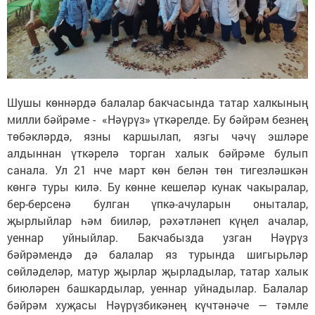
Шушы көннәрдә балалар бакчасында татар халкының
милли бәйрәме - «Нәүрүз» үткәрелде. Бу бәйрәм безнең
төбәкләрдә, язны каршылап, язгы чәчү эшләре
алдыннан үткәрелә торган халык бәйрәме булып
санала. Ул 21 нче март көн белән төн тигезләшкән
көнгә туры килә. Бу көнне кешеләр кунак чакыралар,
бер-берсенә булган үпкә-ачуларын оныталар,
җырлыйлар һәм бииләр, рәхәтләнеп күңел ачалар,
уеннар уйныйлар. Бакчабызда узган Нәүрүз
бәйрәмендә дә балалар яз турында шигырьләр
сөйләделәр, матур җырлар җырладылар, татар халык
биюләрен башкардылар, уеннар уйнадылар. Балалар
бәйрәм хуҗасы Нәүрүзбикәнең күчтәнәче — тәмле