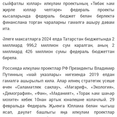
сыйфатлы юллар» илкүләм проектының «Төбәк һәм
җирле юллар челтәре» федераль проекты
кысаларында федераль бюджет белән берлектә
финанслана торган чараларны гамәлгә ашыру дәвам
итә.
Әлеге максатларга 2024 елда Татарстан бюджетында 2
миллиард 996,2 миллион сум каралган, аның 2
миллиард 426 миллион сумы федераль бюджеттан
бирелә.
Россиядә илкүләм проектлар РФ Президенты Владимир
Путинның «май указлары» нигезендә 2019 елдан
гамәлгә ашырылып килә. Алар илнең стратегик үсеше
өчен «Сәламәтлек саклау», «Мәгариф», «Экология»,
«Демография», «Фән», «Мәдәният», «Торак һәм шәһәр
мохите» кебек 10нан артык юнәлешне колачлый. 29
февральдә Федераль Җыенга Юллама белән чыгыш
ясап, дәүләт башлыгы яңа илкүләм проектлар