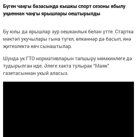
Бүген чаңгы базасында кышкы спорт сезоны ябылу
уңаеннан чаңгы ярышлары оештырылды
Бу юлы да ярышлар зур оешканлык белән үтте. Стартка
мәктәп укучылары гына түгел, өлкәннәр дә басып, янә
җитезлектә көч сынаштылар.
Шунда ук ГТО нормативларын тапшыру мөмкинлеге дә
тудырылган иде. Әлеге хакта тулырак “Маяк”
газетасыннан укый аласыз.