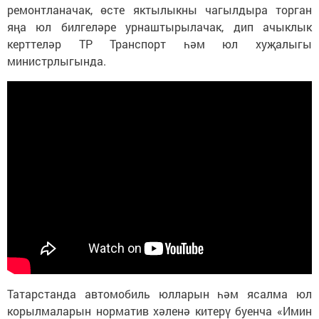
ремонтланачак, өсте яктылыкны чагылдыра торган
яңа юл билгеләре урнаштырылачак, дип ачыклык
керттеләр ТР Транспорт һәм юл хуҗалыгы
министрлыгында.
Татарстанда автомобиль юлларын һәм ясалма юл
корылмаларын норматив хәленә китерү буенча «Имин