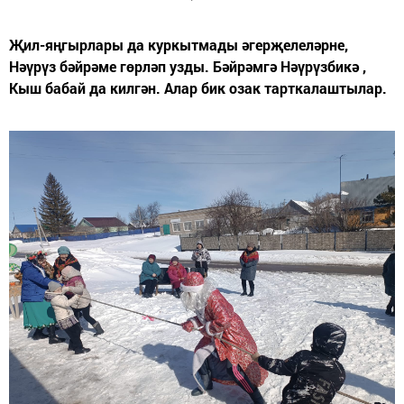
Җил-яңгырлары да куркытмады әгерҗелеләрне,
Нәүрүз бәйрәме гөрләп узды. Бәйрәмгә Нәүрүзбикә ,
Кыш бабай да килгән. Алар бик озак тарткалаштылар.