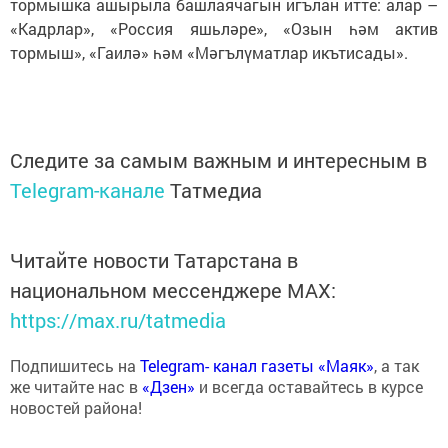
тормышка ашырыла башлаячагын игълан итте: алар –
«Кадрлар», «Россия яшьләре», «Озын һәм актив
тормыш», «Гаилә» һәм «Мәгълүматлар икътисады».
Следите за самым важным и интересным в
Telegram-канале
Татмедиа
Читайте новости Татарстана в
национальном мессенджере MАХ:
https://max.ru/tatmedia
Подпишитесь на
Telegram- канал газеты «Маяк»
, а так
же читайте нас в
«Дзен»
и всегда оставайтесь в курсе
новостей района!