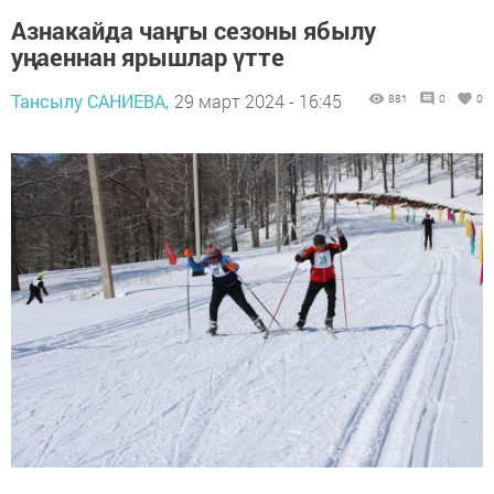
Азнакайда чаңгы сезоны ябылу
уңаеннан ярышлар үтте
Тансылу САНИЕВА,
29 март 2024 - 16:45
881
0
0