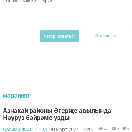
Отправить
Авторизоваться
МӘДӘНИЯТ
Азнакай районы Әгерҗе авылында
Нәүрүз бәйрәме узды
Насима ФАЗЛЫЕВА,
30 март 2024 - 12:00
941
0
0