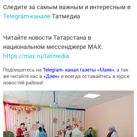
Следите за самым важным и интересным в
Telegram-канале
Татмедиа
Читайте новости Татарстана в
национальном мессенджере MАХ:
https://max.ru/tatmedia
Подпишитесь на
Telegram- канал газеты «Маяк»
, а так
же читайте нас в
«Дзен»
и всегда оставайтесь в курсе
новостей района!