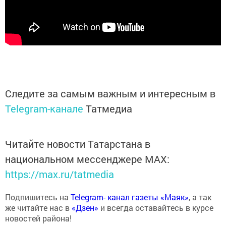
Следите за самым важным и интересным в
Telegram-канале
Татмедиа
Читайте новости Татарстана в
национальном мессенджере MАХ:
https://max.ru/tatmedia
Подпишитесь на
Telegram- канал газеты «Маяк»
, а так
же читайте нас в
«Дзен»
и всегда оставайтесь в курсе
новостей района!