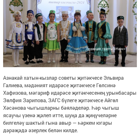
Азнакай хатын-кызлар советы җитәкчесе Эльвира
Галиева, мәдәният идарәсе җитәкчесе Гөлсинә
Хафизова, мәгариф идарәсе җитәкчесенең урынбасары
Зөлфия Зарипова, ЗАГС бүлеге җитәкчесе Айгөл
Хәсәнова чыгышларны бәяләделәр. Һәр чыгыш
ясаучы үзенә җәлеп итте, шуңа да җиңүчеләрне
билгеләү шактый гына авыр — һәркем югары
дәрәҗәдә әзерлек белән килде.