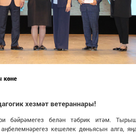
ы көне
агогик хезмәт ветераннары!
әри бәйрәмегез белән тәбрик итәм. Тыры
н аңбелемнәрегез кешелек дөньясын алга, яң