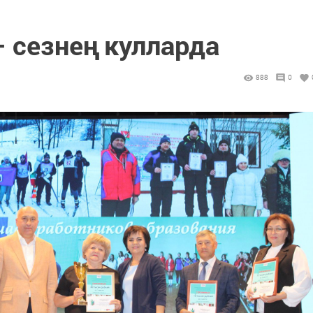
 сезнең кулларда
888
0