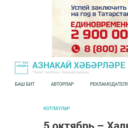
АЗНАКАЙ ХӘБӘРЛӘРЕ
"Маяк" газетасы - Азнакай районы
БАШ БИТ
АВТОРЛАР
РЕКЛАМОДАТЕЛ
КОТЛАУЛАР
5 октябрь – Ха