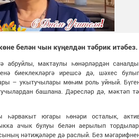
өне белән чын күңелдән тәбрик итәбез.
ә абруйлы, мактаулы һөнәрләрдән саналды
енә биеклекләргә ирешсә дә, шәхес булы
ры – укытучылары мөһим роль уйный. Бүге
учылардан башлана. Дәресләр дә, мәктәп тә
ры һәрвакыт югары һөнәри осталык, акти
лыкка ачык булуы белән аерылып тордылар
сының нәтиҗәләре дә раслый. Без мәгарифне