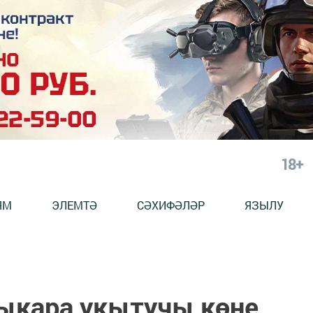
18+
ЯМ
ЭЛЕМТӘ
СӘХИФӘЛӘР
ЯЗЫЛУ
лыкара укытучы көне