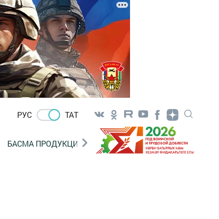
РУС
ТАТ
БАСМА ПРОДУКЦИЯ САТУ
«ГӨЛСТАН» БЕРЛӘШМ