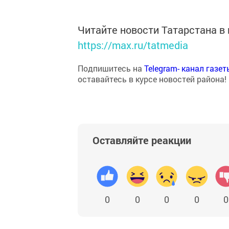
Читайте новости Татарстана 
https://max.ru/tatmedia
Подпишитесь на
Telegram- канал газе
оставайтесь в курсе новостей района!
Оставляйте реакции
0
0
0
0
0