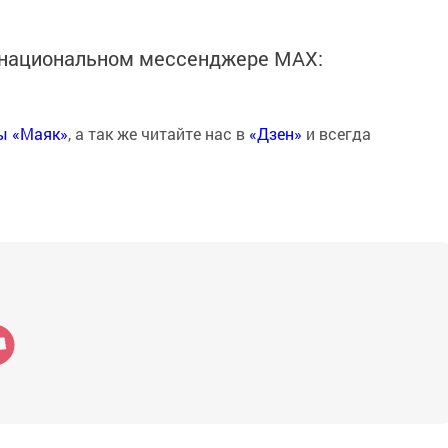
в национальном мессенджере MАХ:
ты «Маяк»
, а так же читайте нас в
«Дзен»
и всегда