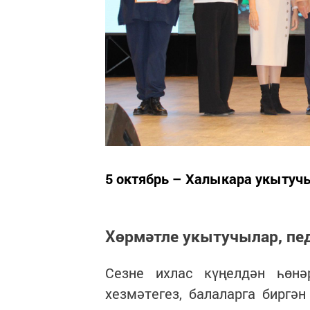
5 октябрь – Халыкара укытуч
Хөрмәтле укытучылар, пед
Сезне ихлас күңелдән һөн
хезмәтегез, балаларга биргә