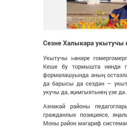
Сезне Халыкара укытучы к
Укытучы һөнәре гомергомерг
Кеше бу тормышта нинди г
формалашуында аның остазла
дә барысы да сездән — укыт
укучы да, җәмгыятьнең үзе дә.
Азнакай районы педагогла
гражданлык позициясе, яңа
Моны район мәгариф система