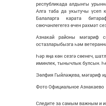
республикада алдынгы урынн
Алга таба да укытучы үсеп 
Балаларга карата битара
сөючәнлегегез өчен рәхмәт сез
Азнакай районы мәгариф с
остазларыбызга һәм ветеранн
Һәр яңа көн сезгә сөенеч, шат
иминлек, тынычлык булсын. Һ
Зөлфия Гыйләҗева, мәгариф и
Фото Официальное Азнакаево
Следите за самым важным и 