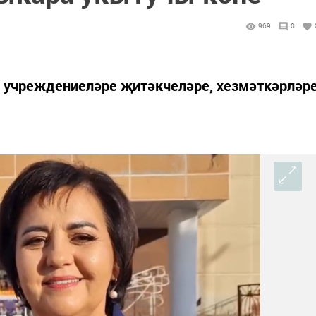
969
0
ф учреждениеләре җитәкчеләре, хезмәткәрләр