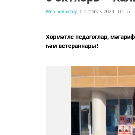
Web-редактор,
5 октябрь 2024 - 07:15
Хөрмәтле педагоглар, мәгари
һәм ветераннары!