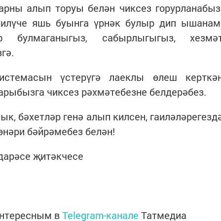
арны алып торуы белән чиксез горурланабыз
килүче яшь буынга үрнәк булыр дип ышанам
ф булмаганыгыз, сабырлыгыгыз, хезмә
гә.
истемасын үстерүгә лаеклы өлеш керткә
арыбызга чиксез рәхмәтебезне белдерәбез.
лык, бәхетләр генә алып килсен, гаиләләрегезд
өнәри бәйрәмебез белән!
дарәсе җитәкчесе
интересным в
Telegram-канале
Татмедиа