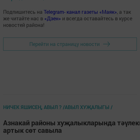
Подпишитесь на
Telegram- канал газеты «Маяк»
, а так
же читайте нас в
«Дзен»
и всегда оставайтесь в курсе
новостей района!
Перейти на страницу новости
НИЧЕК ЯШИСЕҢ, АВЫЛ ? /АВЫЛ ХУҖАЛЫГЫ /
Азнакай районы хуҗалыкларында тәүлек
артык сөт савыла