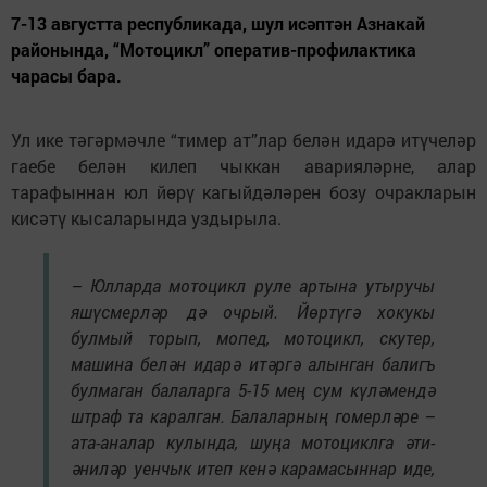
7-13 августта республикада, шул исәптән Азнакай
районында, “Мотоцикл” оператив-профилактика
чарасы бара.
Ул ике тәгәрмәчле “тимер ат”лар белән идарә итүчеләр
гаебе белән килеп чыккан аварияләрне, алар
тарафыннан юл йөрү кагыйдәләрен бозу очракларын
кисәтү кысаларында уздырыла.
– Юлларда мотоцикл руле артына утыручы
яшүсмерләр дә очрый. Йөртүгә хокукы
булмый торып, мопед, мотоцикл, скутер,
машина белән идарә итәргә алынган балигъ
булмаган балаларга 5-15 мең сум күләмендә
штраф та каралган. Балаларның гомерләре –
ата-аналар кулында, шуңа мотоциклга әти-
әниләр уенчык итеп кенә карамасыннар иде,