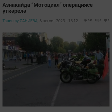
Азнакайда “Мотоцикл” операциясе
үткәрелә
Тансылу САНИЕВА,
8 август 2023 - 15:12
842
0
0