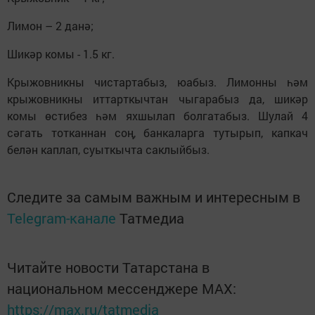
Лимон – 2 данә;
Шикәр комы - 1.5 кг.
Крыжовникны чистартабыз, юабыз. Лимонны һәм
крыжовникны иттарткычтан чыгарабыз да, шикәр
комы өстибез һәм яхшылап болгатабыз. Шулай 4
сәгать тотканнан соң, банкаларга тутырып, капкач
белән каплап, суыткычта саклыйбыз.
Следите за самым важным и интересным в
Telegram-канале
Татмедиа
Читайте новости Татарстана в
национальном мессенджере MАХ:
https://max.ru/tatmedia