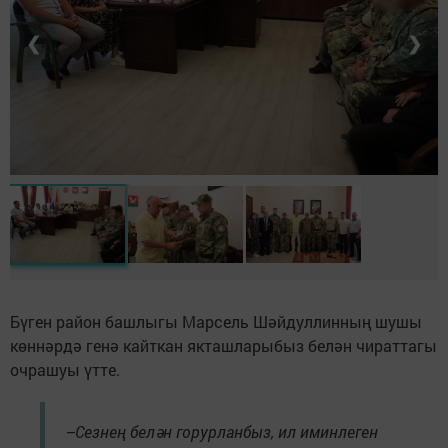
❮
❯
Бүген район башлыгы Марсель Шәйдуллинның шушы
көннәрдә генә кайткан якташларыбыз белән чираттагы
очрашуы үтте.
–Сезнең белән горурланбыз, ил иминлеген