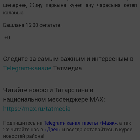
шәһәрнең Җиңү паркына күңел ачу чарасына көтеп
калабыз.
Башлана 15:00 сәгатьтә.
+0
Следите за самым важным и интересным в
Telegram-канале
Татмедиа
Читайте новости Татарстана в
национальном мессенджере MАХ:
https://max.ru/tatmedia
Подпишитесь на
Telegram- канал газеты «Маяк»
, а так
же читайте нас в
«Дзен»
и всегда оставайтесь в курсе
новостей района!