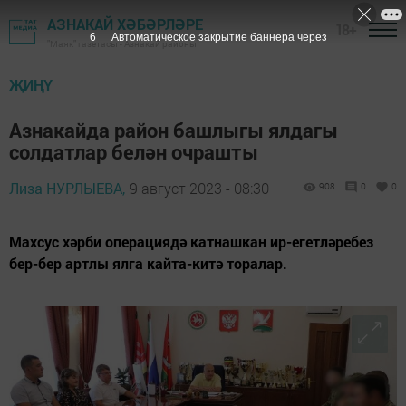
АЗНАКАЙ ХӘБӘРЛӘРЕ
18+
4
Автоматическое закрытие баннера через
"Маяк" газетасы - Азнакай районы
ҖИҢҮ
Азнакайда район башлыгы ялдагы
солдатлар белән очрашты
Лиза НУРЛЫЕВА,
9 август 2023 - 08:30
908
0
0
Махсус хәрби операциядә катнашкан ир-егетләребез
бер-бер артлы ялга кайта-китә торалар.