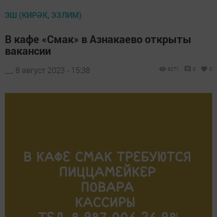
ЭШ (КИРӘК, ЭЗЛИМ)
В кафе «Смак» в Азнакаево открыты
вакансии
__,
8 август 2023 - 15:38
6271
0
0