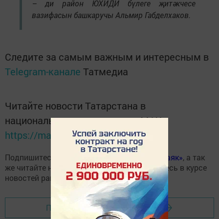
– ди район ЮХИДИ бүлеге җитәкчесе
вазифасын башкаручы Альмир Габделхаков.
Следите за самым важным и интересным в
Telegram-канале
Татмедиа
Читайте новости Татарстана в
национальном мессенджере MАХ:
https://max.ru/tatmedia
Подпишитесь на
Telegram- канал газеты «Маяк»
, а так
же читайте нас в
«Дзен»
и всегда оставайтесь в курсе
новостей района!
Перейти на страницу новости