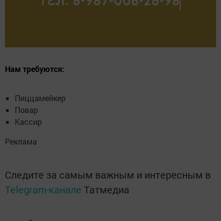
Нам требуются:
Пиццамейкер
Повар
Кассир
Реклама
Следите за самым важным и интересным в
Telegram-канале
Татмедиа