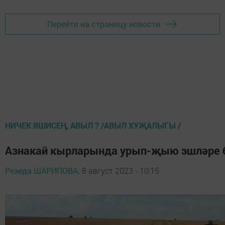
Перейти на страницу новости
НИЧЕК ЯШИСЕҢ, АВЫЛ ? /АВЫЛ ХУҖАЛЫГЫ /
Азнакай кырларында урып-җыю эшләре 
Резеда ШАРИПОВА,
8 август 2023 - 10:15