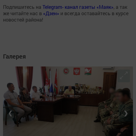
Подпишитесь на
Telegram- канал газеты «Маяк»
, а так
же читайте нас в
«Дзен»
и всегда оставайтесь в курсе
новостей района!
Галерея
❮
❯