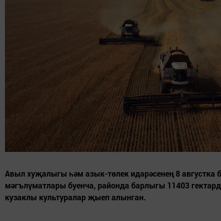
Авыл хуҗалыгы һәм азык-төлек идарәсенең 8 августка б
мәгълүматлары буенча, районда барлыгы 11403 гектард
кузаклы культуралар җыеп алынган.