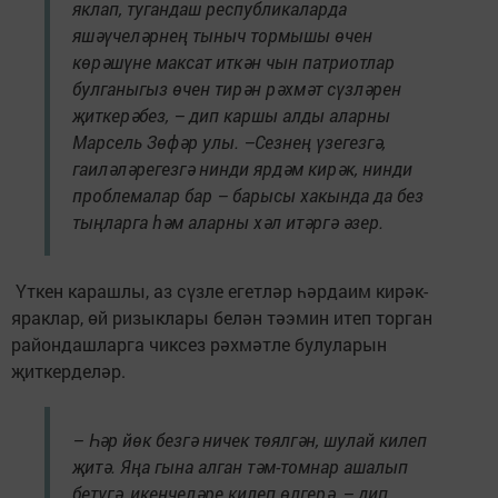
яклап, тугандаш республикаларда
яшәүчеләрнең тыныч тормышы өчен
көрәшүне максат иткән чын патриотлар
булганыгыз өчен тирән рәхмәт сүзләрен
җиткерәбез, – дип каршы алды аларны
Марсель Зөфәр улы. –Сезнең үзегезгә,
гаиләләрегезгә нинди ярдәм кирәк, нинди
проблемалар бар – барысы хакында да без
тыңларга һәм аларны хәл итәргә әзер.
Үткен карашлы, аз сүзле егетләр һәрдаим кирәк-
яраклар, өй ризыклары белән тәэмин итеп торган
райондашларга чиксез рәхмәтле булуларын
җиткерделәр.
– Һәр йөк безгә ничек төялгән, шулай килеп
җитә. Яңа гына алган тәм-томнар ашалып
бетүгә, икенчеләре килеп өлгерә, – дип