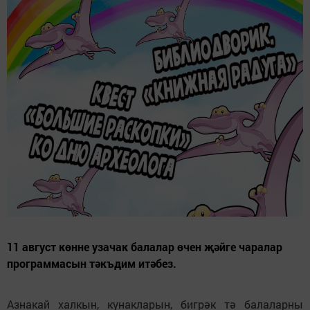
11 август көнне узачак балалар өчен җәйге чаралар
программасын тәкъдим итәбез.
Азнакай халкын, кунакларын, бигрәк тә балаларны