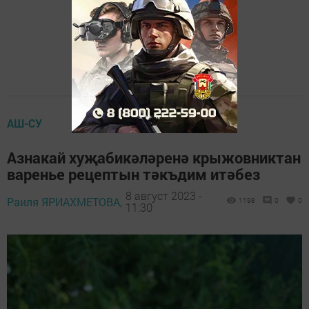
АШ-СУ
Азнакай хуҗабикәләренә крыжовниктан
варенье рецептын тәкъдим итәбез
8 август 2023 -
Раиля ЯРИАХМЕТОВА,
1198
0
0
11:30