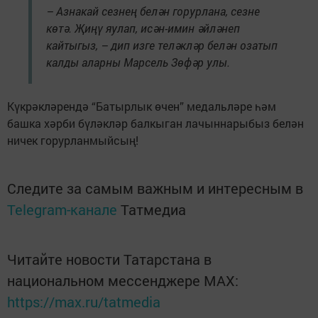
– Азнакай сезнең белән горурлана, сезне
көтә. Җиңү яулап, исән-имин әйләнеп
кайтыгыз, – дип изге теләкләр белән озатып
калды аларны Марсель Зөфәр улы.
Күкрәкләрендә “Батырлык өчен” медальләре һәм
башка хәрби бүләкләр балкыган лачыннарыбыз белән
ничек горурланмыйсың!
Следите за самым важным и интересным в
Telegram-канале
Татмедиа
Читайте новости Татарстана в
национальном мессенджере MАХ:
https://max.ru/tatmedia