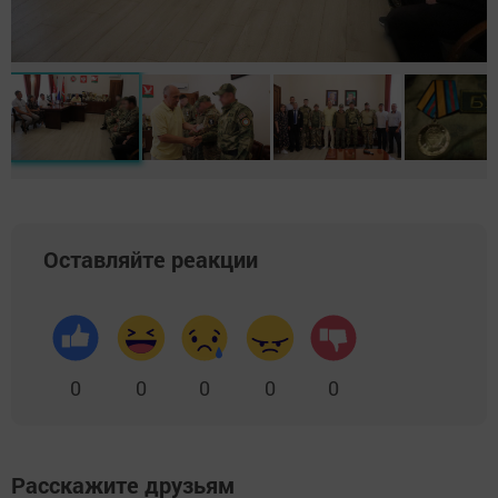
Оставляйте реакции
0
0
0
0
0
Расскажите друзьям