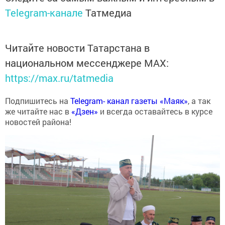
Telegram-канале
Татмедиа
Читайте новости Татарстана в
национальном мессенджере MАХ:
https://max.ru/tatmedia
Подпишитесь на
Telegram- канал газеты «Маяк»
, а так
же читайте нас в
«Дзен»
и всегда оставайтесь в курсе
новостей района!