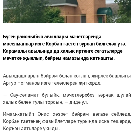
Бүген районыбыз авыллары мәчетләрендә
мөселманнар изге Корбан гаетен зурлап билгеләп үтә.
Карамалы авылында да халык иртәнге сәгатьләрдә
мәчеткә җыелып, бәйрәм намазында катнашты.
Авылдашларын бәйрәм белән котлап, җирлек башлыгы
Артур Ногманов изге теләкләрен җиткерде.
— Сау-сәламәт булыйк, мәчетләребез һәрчак шулай
халык белән тулы торсын, — диде ул.
Имам-хатыйп Әнис хәзрәт бәйрәм вәгазе сөйләде,
Корбан гаетенең фазыйләтләре турында искә төшерде,
Коръән аятьләре укыды.