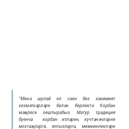
“Менә шулай ел саен без хакимият
хезмәткәрләре белән берлектә Корбан
мәҗлесе оештырабыз. Матур традиция
буенча корбан итләрен, күчтәнәчләрне
мохтаҗларга, ялгызларга, мөмкинлекләре