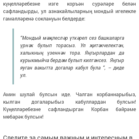
күңелләребезне изге коръән сурәләре белән
сафландырды, ул азнакайлыларның мондый игелекле
гамәлләренә соклануын белдерде:
“Мондый мәҗлесләр үткәреп сез башкаларга
үрнәк булып торасыз. Ул җитәкчелектән,
халыкның үзеннән тора. Яңгырлардан да
курыкмыйча бердәм булып килгәнсез. Яңгыр
яуган вакытта догалар кабул була “, – диде
ул.
Амин шулай булсын иде. Чалган корбаннарыбыз,
кылган догаларыбыз кабуллардан булсын!
Күңелләребезне сафландырган Корбан бәйрәме
мөбарәк булсын!
Следите за самым важным и интересным в