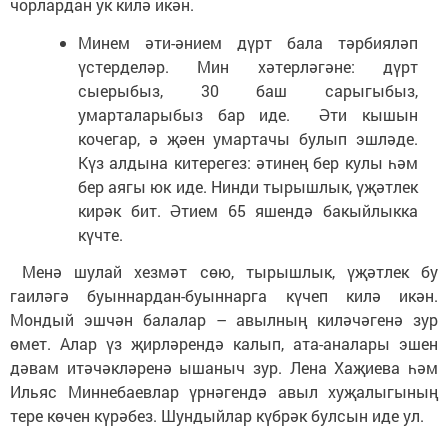
чорлардан ук килә икән.
Минем әти-әнием дүрт бала тәрбияләп
үстерделәр. Мин хәтерләгәне: дүрт
сыерыбыз, 30 баш сарыгыбыз,
умарталарыбыз бар иде. Әти кышын
кочегар, ә җәен умартачы булып эшләде.
Күз алдына китерегез: әтинең бер кулы һәм
бер аягы юк иде. Нинди тырышлык, үҗәтлек
кирәк бит. Әтием 65 яшендә бакыйлыкка
күчте.
Менә шулай хезмәт сөю, тырышлык, үҗәтлек бу
гаиләгә буыннардан-буыннарга күчеп килә икән.
Мондый эшчән балалар – авылның киләчәгенә зур
өмет. Алар үз җирләрендә калып, ата-аналары эшен
дәвам итәчәкләренә ышаныч зур. Лена Хаҗиева һәм
Ильяс Миннебаевлар үрнәгендә авыл хуҗалыгының
тере көчен күрәбез. Шундыйлар күбрәк булсын иде ул.