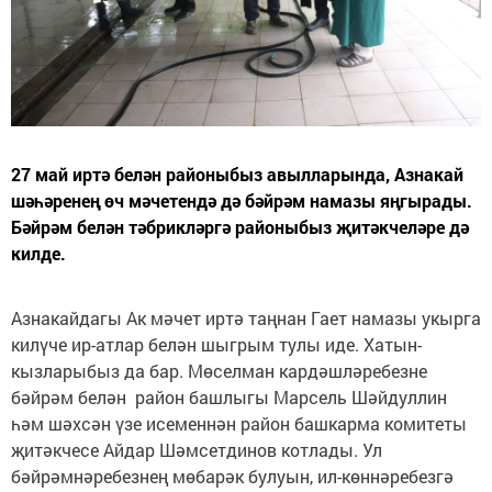
27 май иртә белән районыбыз авылларында, Азнакай
шәһәренең өч мәчетендә дә бәйрәм намазы яңгырады.
Бәйрәм белән тәбрикләргә районыбыз җитәкчеләре дә
килде.
Азнакайдагы Ак мәчет иртә таңнан Гает намазы укырга
килүче ир-атлар белән шыгрым тулы иде. Хатын-
кызларыбыз да бар. Мөселман кардәшләребезне
бәйрәм белән район башлыгы Марсель Шәйдуллин
һәм шәхсән үзе исеменнән район башкарма комитеты
җитәкчесе Айдар Шәмсетдинов котлады. Ул
бәйрәмнәребезнең мөбарәк булуын, ил-көннәребезгә