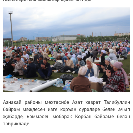
Азнакай районы мөхтәсибе Азат хәзрәт Талибуллин
бәйрәм мәҗлесен изге коръән сурәләре белән ачып
җибәрде, һәммәсен мөбарәк Корбан бәйрәме белән
тәбрикләде.