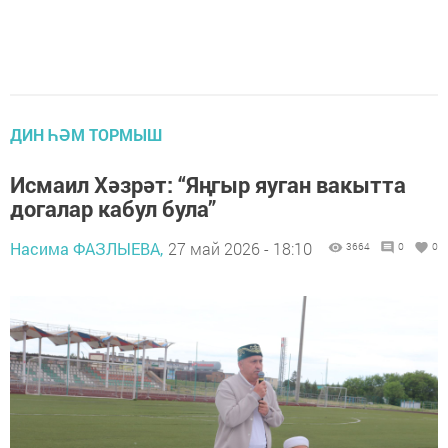
ДИН ҺӘМ ТОРМЫШ
Исмаил Хәзрәт: “Яңгыр яуган вакытта
догалар кабул була”
Насима ФАЗЛЫЕВА,
27 май 2026 - 18:10
3664
0
0