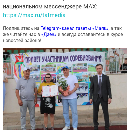
национальном мессенджере MАХ:
https://max.ru/tatmedia
Подпишитесь на
Telegram- канал газеты «Маяк»
, а так
же читайте нас в
«Дзен»
и всегда оставайтесь в курсе
новостей района!