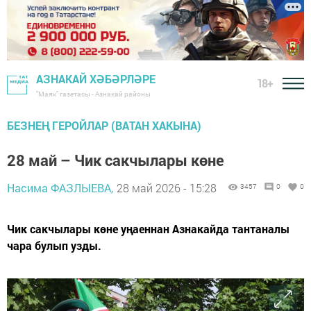
АЗНАКАЙ ХӘБӘРЛӘРЕ
18+
"Маяк" газетасы - Азнакай районы
БЕЗНЕҢ ГЕРОЙЛАР (ВАТАН ХАКЫНА)
28 май – Чик сакчылары көне
Насима ФАЗЛЫЕВА,
28 май 2026 - 15:28
3457
0
0
Чик сакчылары көне уңаеннан Азнакайда тантаналы
чара булып узды.