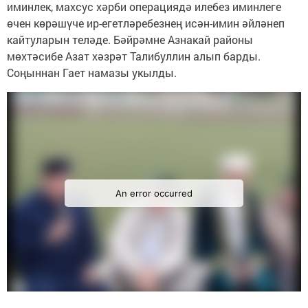
иминлек, махсус хәрби операциядә илебез иминлеге
өчен көрәшүче ир-егетләребезнең исән-имин әйләнеп
кайтуларын теләде. Бәйрәмне Азнакай районы
мөхтәсибе Азат хәзрәт Талибуллин алып барды.
Соңыннан Гает намазы укылды.