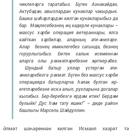
чиклеләргә таратабыз. Бүген Азнакайдан,
Актүбәдән, авыллардан кунаклар чакырдык.
Башка шәһәрләрдән килгән кунакларыбыз да
бар. Мәҗлесебезнең иң кадерле кунаклары –
махсус хәрби операция ветераннары, ялга
кайткан хәрбиләр, аларның әти-әниләре.
Алар безнең иминлегебез сагында, безнең
горурлыгыбыз. Бөтен халык исеменнән
аларга олы рәхмәтләребезне җиткерәбез.
Шундый батыр уллар үстергән әти-
әниләребезгә рәхмәт. Бүген без махсус хәрби
операциядә батырларча һәлак булган ир-
егетләребезне искә алып, рухларына догалар
кылабыз. Бер-беребезгә ярдәм итик! Бердәм
булыйк! Дус һәм тату яшик!” – диде район
башлыгы Марсель Шәйдуллин.
Әлмәт шәһәреннән килгән Исмаил хәзрәт тә