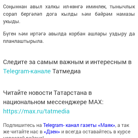
Соңыннан авыл халкы ил-көнгә иминлек, тынычлык
сорап бергәләп дога кылды һәм бәйрәм намазы
укыды.
Бүген һәм иртәгә авылда корбан ашлары уздыру да
планлаштырыла.
Следите за самым важным и интересным в
Telegram-канале
Татмедиа
Читайте новости Татарстана в
национальном мессенджере MАХ:
https://max.ru/tatmedia
Подпишитесь на
Telegram- канал газеты «Маяк»
, а так
же читайте нас в
«Дзен»
и всегда оставайтесь в курсе
новостей района!