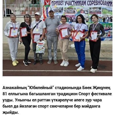
Азнакайның “Юбилейный” стадионында Бөек Җиңүнең
81 еллыгына багышланган традицион Спорт фестивале
узды. Унынчы ел рәттән үткәрелүче әлеге зур чара
быел да йөзләгән спорт сөючеләрне бер мәйданга
җыйды.