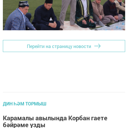
Перейти на страницу новости
ДИН ҺӘМ ТОРМЫШ
Карамалы авылында Корбан гаете
бәйрәме узды