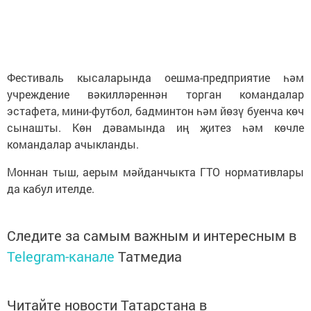
Фестиваль кысаларында оешма-предприятие һәм
учреждение вәкилләреннән торган командалар
эстафета, мини-футбол, бадминтон һәм йөзү буенча көч
сынашты. Көн дәвамында иң җитез һәм көчле
командалар ачыкланды.
Моннан тыш, аерым мәйданчыкта ГТО нормативлары
да кабул ителде.
Следите за самым важным и интересным в
Telegram-канале
Татмедиа
Читайте новости Татарстана в