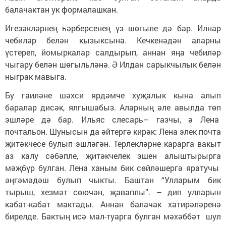
балачактан ук формалашкан.
Игезәкләрнең һәрберсенең үз шөгыле дә бар. Илнар
чебиләр белән кызыксына. Кечкенәдән аларны
үстереп, йомыркалар салдырып, аннан яңа чебиләр
чыгару белән шөгыльләнә. Ә Илдан сарыкчылык белән
ныграк мавыга.
Бу гаиләне шәхси ярдәмче хуҗалык кына алып
баралар дисәк, ялгышабыз. Аларның әле авылда төп
эшләре дә бар. Ильяс слесарь– газчы, ә Лена
почтальон. Шунысын да әйтергә кирәк: Лена элек почта
җитәкчесе булып эшләгән. Терлекләрне карарга вакыт
аз калу сәбәпле, җитәкчелек эшен алыштырырга
мәҗбүр булган. Лена ханым бик сөйләшергә яратучы
әңгәмәдәш булып чыкты. Баштан “Улларым бик
тырыш, хезмәт сөючән, җаваплы”. – дип улларын
кабат-кабат мактады. Аннан балачак хатирәләренә
бирелде. Бактың исә мал-туарга булган мәхәббәт шул