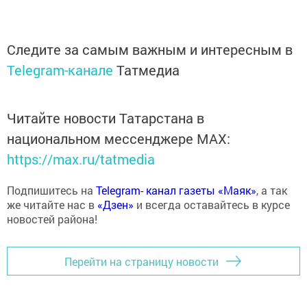
Следите за самым важным и интересным в
Telegram-канале
Татмедиа
Читайте новости Татарстана в
национальном мессенджере MАХ:
https://max.ru/tatmedia
Подпишитесь на
Telegram- канал газеты «Маяк»
, а так
же читайте нас в
«Дзен»
и всегда оставайтесь в курсе
новостей района!
Перейти на страницу новости