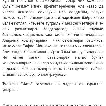
Рушан Йосыпов сәламләделәр. Алар чик сакчысы
булып хезмәт иткән ир-егетләребезне, әле хәзер дә
илебез чикләрен саклаучы һәр солдатны, аеруча
махсус хәрби оперциядәге егетләребезне бәйрәмнәре
белән котлап, илебезгә тугрылык һәм хезмәтләре өчен
олы рәхмәтләрен белдерделәр, ныклы саулык,
батырлык, чыдамлык һәм гаилә иминлеге теләделәр.
Аларның котлауларына чик сакчылары оешмасы
җитәкчесе Рәфис Миңнеханов, ветеран чик сакчылары
Александр Севостьянов, Ирек Әхмәтов кушылдылар.
Ил чиген саклап батырларча һәлак булган
каһарманнарыбызны бер минутлык тынлык белән искә
алдылар. Чик сакчылары хөрмәтенә куелган һәйкәл
алдына веноклар, чәчәкләр куелды.
Тулырак “Маяк” газетасыныж алдагы саннарыннан
укырсыз.
Следите за самым важным и интересным в