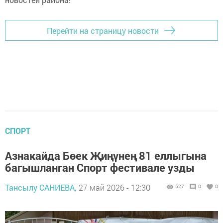
Перейти на страницу новости
СПОРТ
Азнакайда Бөек Җиңүнең 81 еллыгына
багышланган Спорт фестивале узды
Тансылу САНИЕВА,
27 май 2026 - 12:30
527
0
0