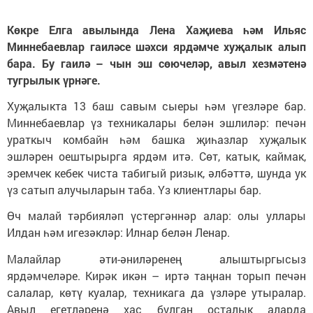
Көкре Елга авылында Лена Хаҗиева һәм Ильяс
Миннебаевлар гаиләсе шәхси ярдәмче хуҗалык алып
бара. Бу гаилә – чын эш сөючеләр, авыл хезмәтенә
тугрылык үрнәге.
Хуҗалыкта 13 баш савым сыеры һәм үгезләре бар.
Миннебаевлар үз техникалары белән эшлиләр: печән
ураткыч комбайн һәм башка җиһазлар хуҗалык
эшләрен оештырырга ярдәм итә. Сөт, катык, каймак,
эремчек кебек чиста табигый ризык, әлбәттә, шунда ук
үз сатып алучыларын таба. Үз клиентлары бар.
Өч малай тәрбияләп үстергәннәр алар: олы уллары
Илдан һәм игезәкләр: Илнар белән Ленар.
Малайлар әти-әниләренең алыштыргысыз
ярдәмчеләре. Кирәк икән – иртә таңнан торып печән
салалар, көтү куалар, техникага да үзләре утыралар.
Авыл егетләренә хас булган осталык аларда