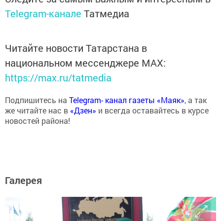
Telegram-канале
Татмедиа
Читайте новости Татарстана в
национальном мессенджере MАХ:
https://max.ru/tatmedia
Подпишитесь на
Telegram- канал газеты «Маяк»
, а так
же читайте нас в
«Дзен»
и всегда оставайтесь в курсе
новостей района!
Галерея