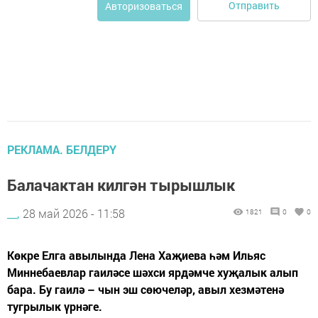
Отправить
Авторизоваться
РЕКЛАМА. БЕЛДЕРҮ
Балачактан килгән тырышлык
__,
28 май 2026 - 11:58
1821
0
0
Көкре Елга авылында Лена Хаҗиева һәм Ильяс
Миннебаевлар гаиләсе шәхси ярдәмче хуҗалык алып
бара. Бу гаилә – чын эш сөючеләр, авыл хезмәтенә
тугрылык үрнәге.