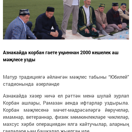
Азнакайда корбан гаете уңаеннан 2000 кешелек аш
мәҗлесе узды
Матур традициягә әйләнгән мәҗлес табыны “Юбилей”
стадионында әзерләнде
Азнакайда хәзер ничә ел рәттән менә шулай зурлап
Корбан ашлары, Рамазан аенда ифтарлар уздырыла.
Корбан мәҗлесенә мәчет-мәдрәсәләргә йөрүчеләр,
имамнар, ветераннар, физик мөмкинлекләре чиклеләр,
махсус хәрби операциядән ялга кайтучылар, аларның
гаиләләре һәм башкалар җыелган иде.