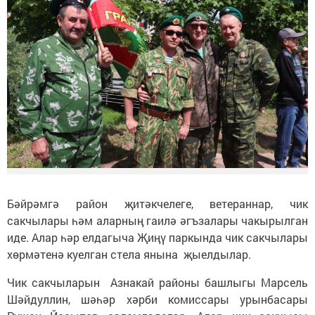
Бәйрәмгә район җитәкчелеге, ветераннар, чик
сакчылары һәм аларның гаилә әгъзалары чакырылган
иде. Алар һәр елдагыча Җиңү паркында чик сакчылары
хөрмәтенә куелган стела янына җыелдылар.
Чик сакчыларын Азнакай районы башлыгы Марсель
Шәйдуллин, шәһәр хәрби комиссары урынбасары