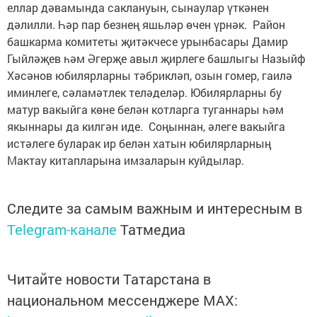
еллар дәвамында саклануын, сынаулар үткәнен
дәлилли. Һәр пар безнең яшьләр өчен үрнәк. Район
башкарма комитеты җитәкчесе урынбасары Дамир
Гыйләҗев һәм Әгерҗе авыл җирлеге башлыгы Назыйф
Хәсәнов юбилярларны тәбрикләп, озын гомер, гаилә
иминлеге, сәламәтлек теләделәр. Юбилярларны бу
матур вакыйга көне белән котларга туганнары һәм
якыннары да килгән иде. Соңыннан, әлеге вакыйга
истәлеге буларак ир белән хатын юбилярларның
Мактау китапларына имзаларын куйдылар.
Следите за самым важным и интересным в
Telegram-канале
Татмедиа
Читайте новости Татарстана в
национальном мессенджере MАХ: