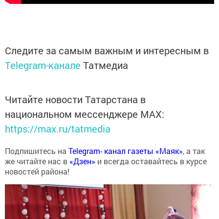
Следите за самым важным и интересным в
Telegram-канале
Татмедиа
Читайте новости Татарстана в
национальном мессенджере MАХ:
https://max.ru/tatmedia
Подпишитесь на
Telegram- канал газеты «Маяк»
, а так
же читайте нас в
«Дзен»
и всегда оставайтесь в курсе
новостей района!