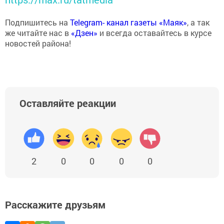
Подпишитесь на
Telegram- канал газеты «Маяк»
, а так
же читайте нас в
«Дзен»
и всегда оставайтесь в курсе
новостей района!
Оставляйте реакции
2
0
0
0
0
Расскажите друзьям