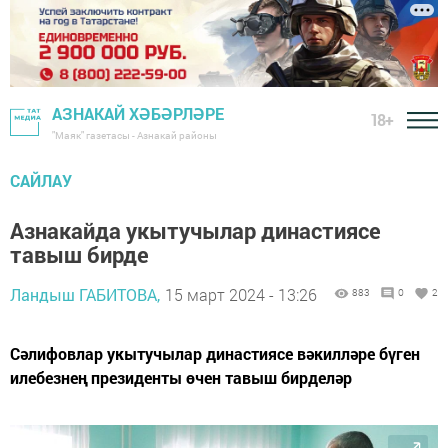
АЗНАКАЙ ХӘБӘРЛӘРЕ
18+
"Маяк" газетасы - Азнакай районы
САЙЛАУ
Азнакайда укытучылар династиясе
тавыш бирде
Ландыш ГАБИТОВА,
15 март 2024 - 13:26
883
0
2
Сәлифовлар укытучылар династиясе вәкилләре бүген
илебезнең президенты өчен тавыш бирделәр