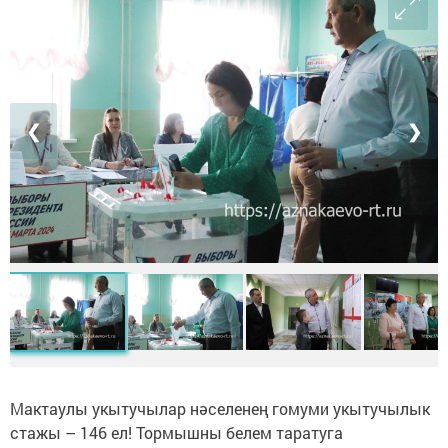
❮
❯
Мактаулы укытучылар нәселенең гомуми укытучылык
стажы – 146 ел! Тормышны белем таратуга