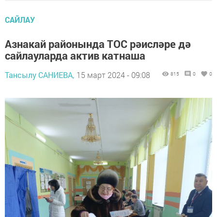
САЙЛАУ
Азнакай районында ТОС рәисләре дә
сайлауларда актив катнаша
Тансылу САНИЕВА,
15 март 2024 - 09:08
815
0
0