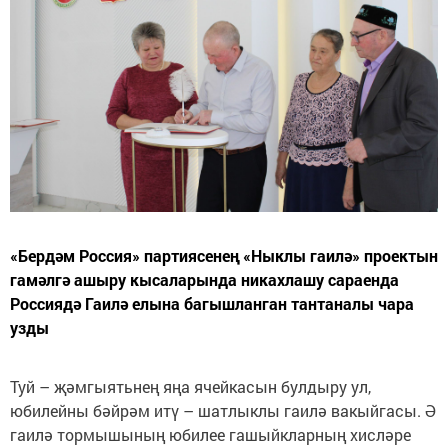
«Бердәм Россия» партиясенең «Ныклы гаилә» проектын
гамәлгә ашыру кысаларында никахлашу сараенда
Россиядә Гаилә елына багышланган тантаналы чара
узды
Туй – җәмгыятьнең яңа ячейкасын булдыру ул,
юбилейны бәйрәм итү – шатлыклы гаилә вакыйгасы. Ә
гаилә тормышының юбилее гашыйкларның хисләре