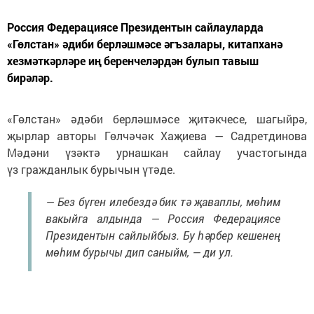
Россия Федерациясе Президентын сайлауларда
«Гөлстан» әдиби берләшмәсе әгъзалары, китапханә
хезмәткәрләре иң беренчеләрдән булып тавыш
бирәләр.
«Гөлстан» әдәби берләшмәсе җитәкчесе, шагыйрә,
җырлар авторы Гөлчәчәк Хаҗиева — Садретдинова
Мәдәни үзәктә урнашкан сайлау участогында
үз гражданлык бурычын үтәде.
— Без бүген илебездә бик тә җаваплы, мөһим
вакыйга алдында — Россия Федерациясе
Президентын сайлыйбыз. Бу һәрбер кешенең
мөһим бурычы дип саныйм, — ди ул.