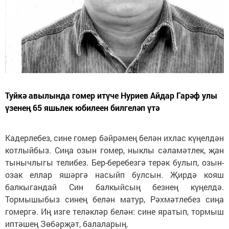
Туйкә авылында гомер итүче Нуриев Айдар Гарәф улы
үзенең 65 яшьлек юбилеен билгеләп үтә
Кадерлебез, сине гомер бәйрәмең белән ихлас күңелдән
котлыйбыз. Сиңа озын гомер, ныклы сәламәтлек, җан
тынычлыгы телибез. Бер-беребезгә терәк булып, озын-
озак еллар яшәргә насыйп булсын. Җирдә кояш
балкыгандай Син балкыйсың безнең күңелдә.
Тормышыбыз синең белән матур, Рәхмәтлебез сиңа
гомергә. Иң изге теләкләр белән: сине яратып, тормыш
иптәшең Зөбәрҗәт, балаларың.