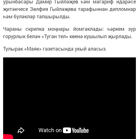
урынбасары Дамир Гыйләҗев һәм мәгариф идарәсе
җитәкчесе Зөлфия Гыйләҗева тарафыннан дипломнар
һәм бүләкләр тапшырылды.
Чараны скрипка моңнары йомгаклады: һәркем зур
горурлык белән «Туган тел» көенә кушылып җырлады.
Тулырак «Маяк» газетасында укый аласыз.