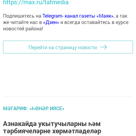
https://max.ru/tatmedia
Подпишитесь на
Telegram- канал газеты «Маяк»
, а так
же читайте нас в
«Дзен»
и всегда оставайтесь в курсе
новостей района!
Перейти на страницу новости
МӘГАРИФ. «ҺӨНӘР ИЯСЕ»
Азнакайда укытучыларны һәм
тәрбиячеләрне хөрмәтләделәр