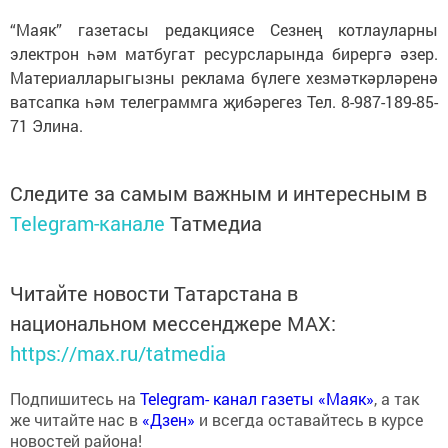
“Маяк” газетасы редакциясе Сезнең котлауларны
электрон һәм матбугат ресурсларында бирергә әзер.
Материалларыгызны реклама бүлеге хезмәткәрләренә
ватсапка һәм телеграммга җибәрегез Тел. 8-987-189-85-
71 Элина.
Следите за самым важным и интересным в
Telegram-канале
Татмедиа
Читайте новости Татарстана в
национальном мессенджере MАХ:
https://max.ru/tatmedia
Подпишитесь на
Telegram- канал газеты «Маяк»
, а так
же читайте нас в
«Дзен»
и всегда оставайтесь в курсе
новостей района!