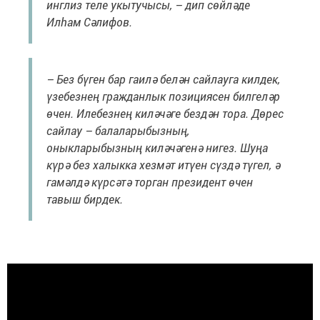
инглиз теле укытучысы, – дип сөйләде
Илһам Сәлифов.
– Без бүген бар гаилә белән сайлауга килдек,
үзебезнең гражданлык позициясен билгеләр
өчен. Илебезнең киләчәге бездән тора. Дөрес
сайлау – балаларыбызның,
оныкларыбызның киләчәгенә нигез. Шуңа
күрә без халыкка хезмәт итүен сүздә түгел, ә
гамәлдә күрсәтә торган президент өчен
тавыш бирдек.