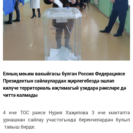
Елның мөһим вакыйгасы булган Россия Федерациясе
Президентын сайлаулардан җирлегебездә эшләп
килүче территориаль иҗтимагый үзидарә рәисләре дә
читтә калмады
4 нче ТОС рәисе Нурия Хаҗипова 3 нче мәктәптә
урнашкан сайлау участогында беренчеләрдән булып
тавыш бирде.