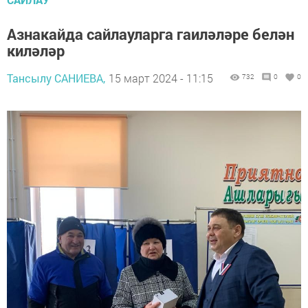
Азнакайда сайлауларга гаиләләре белән
киләләр
Тансылу САНИЕВА,
15 март 2024 - 11:15
732
0
0