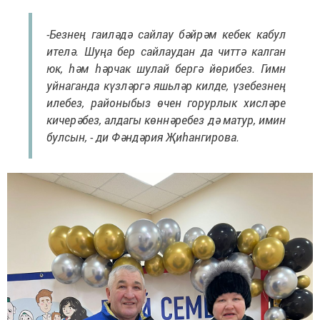
-Безнең гаиләдә сайлау бәйрәм кебек кабул
ителә. Шуңа бер сайлаудан да читтә калган
юк, һәм һәрчак шулай бергә йөрибез. Гимн
уйнаганда күзләргә яшьләр килде, үзебезнең
илебез, районыбыз өчен горурлык хисләре
кичерәбез, алдагы көннәребез дә матур, имин
булсын, - ди Фәндәрия Җиһангирова.