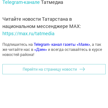
Telegram-канале
Татмедиа
Читайте новости Татарстана в
национальном мессенджере MАХ:
https://max.ru/tatmedia
Подпишитесь на
Telegram- канал газеты «Маяк»
, а так
же читайте нас в
«Дзен»
и всегда оставайтесь в курсе
новостей района!
Перейти на страницу новости