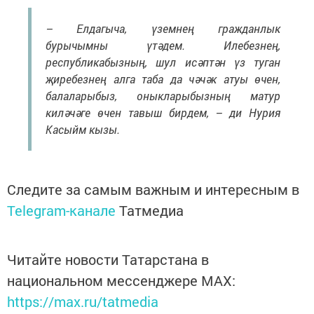
– Елдагыча, үземнең гражданлык
бурычымны үтәдем. Илебезнең,
республикабызның, шул исәптән үз туган
җиребезнең алга таба да чәчәк атуы өчен,
балаларыбыз, оныкларыбызның матур
киләчәге өчен тавыш бирдем, – ди Нурия
Касыйм кызы.
Следите за самым важным и интересным в
Telegram-канале
Татмедиа
Читайте новости Татарстана в
национальном мессенджере MАХ:
https://max.ru/tatmedia