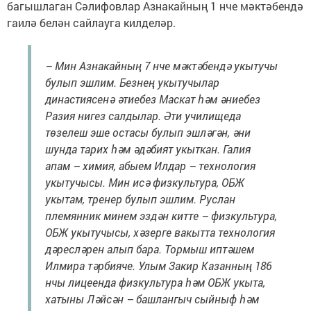
багышлаган Сәлифовлар Азнакайның 1 нче мәктәбендә
гаилә белән сайлауга килделәр.
– Мин Азнакайның 7 нче мәктәбендә укытучы
булып эшлим. Безнең укытучылар
династиясенә әтиебез Маскат һәм әниебез
Разия нигез салдылар. Әти училищеда
төзелеш эше остасы булып эшләгән, әни
шунда тарих һәм әдәбият укыткан. Галия
апам – химия, абыем Илдар – технология
укытучысы. Мин исә физкультура, ОБЖ
укытам, тренер булып эшлим. Руслан
племянник минем эздән китте – физкультура,
ОБЖ укытучысы, хәзерге вакытта технология
дәресләрен алып бара. Тормыш иптәшем
Илмира тәрбияче. Улым Закир Казанның 186
нчы лицеенда физкультура һәм ОБЖ укыта,
хатыны Ләйсән – башлангыч сыйныф һәм