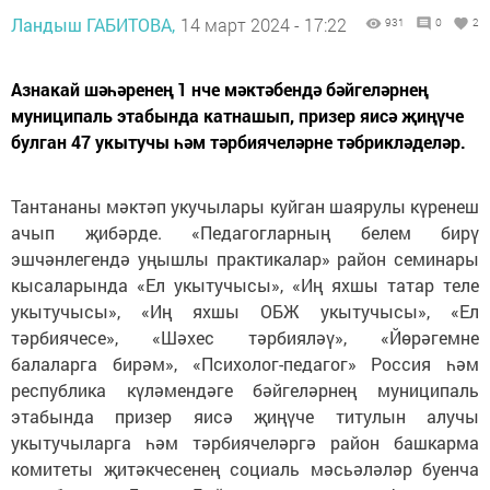
Ландыш ГАБИТОВА,
14 март 2024 - 17:22
931
0
2
Азнакай шәһәренең 1 нче мәктәбендә бәйгеләрнең
муниципаль этабында катнашып, призер яисә җиңүче
булган 47 укытучы һәм тәрбиячеләрне тәбрикләделәр.
Тантананы мәктәп укучылары куйган шаярулы күренеш
ачып җибәрде. «Педагогларның белем бирү
эшчәнлегендә уңышлы практикалар» район семинары
кысаларында «Ел укытучысы», «Иң яхшы татар теле
укытучысы», «Иң яхшы ОБЖ укытучысы», «Ел
тәрбиячесе», «Шәхес тәрбияләү», «Йөрәгемне
балаларга бирәм», «Психолог-педагог» Россия һәм
республика күләмендәге бәйгеләрнең муниципаль
этабында призер яисә җиңүче титулын алучы
укытучыларга һәм тәрбиячеләргә район башкарма
комитеты җитәкчесенең социаль мәсьәләләр буенча