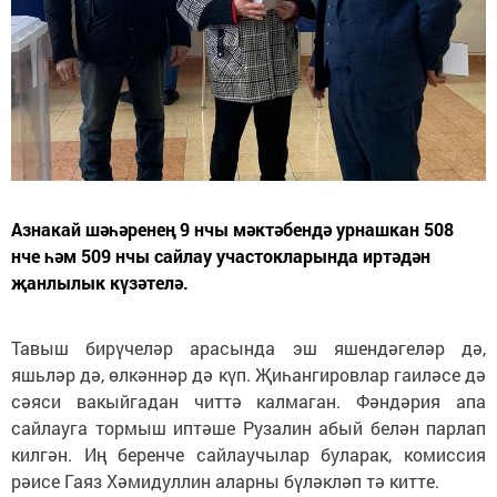
Азнакай шәһәренең 9 нчы мәктәбендә урнашкан 508
нче һәм 509 нчы сайлау участокларында иртәдән
җанлылык күзәтелә.
Тавыш бирүчеләр арасында эш яшендәгеләр дә,
яшьләр дә, өлкәннәр дә күп. Җиһангировлар гаиләсе дә
сәяси вакыйгадан читтә калмаган. Фәндәрия апа
сайлауга тормыш иптәше Рузалин абый белән парлап
килгән. Иң беренче сайлаучылар буларак, комиссия
рәисе Гаяз Хәмидуллин аларны бүләкләп тә китте.