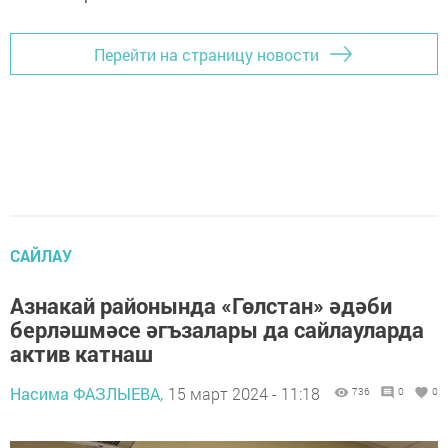
Перейти на страницу новости
САЙЛАУ
Азнакай районында «Гөлстан» әдәби
берләшмәсе әгъзалары да сайлауларда
актив катнаш
Насима ФАЗЛЫЕВА,
15 март 2024 - 11:18
736
0
0