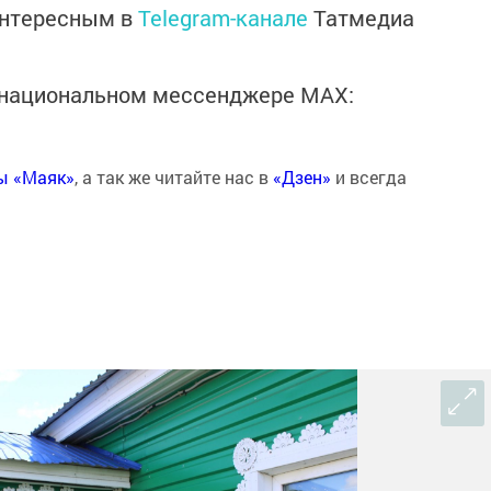
интересным в
Telegram-канале
Татмедиа
в национальном мессенджере MАХ:
ты «Маяк»
, а так же читайте нас в
«Дзен»
и всегда