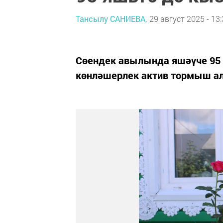
Тансылу САНИЕВА,
29 август 2025 - 13
Сөендек авылында яшәүче 95
көнләшерлек актив тормыш ал