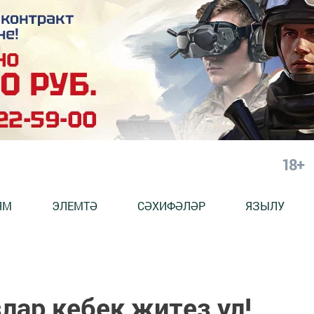
18+
ЯМ
ЭЛЕМТӘ
СӘХИФӘЛӘР
ЯЗЫЛУ
лар кебек җитез ул!