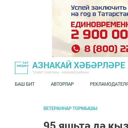
АЗНАКАЙ ХӘБӘРЛӘРЕ
"Маяк" газетасы - Азнакай районы
БАШ БИТ
АВТОРЛАР
РЕКЛАМОДАТЕЛ
ВЕТЕРАННАР ТОРМЫШЫ
95 яшьтә дә кыз