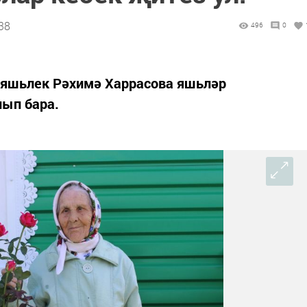
:38
496
0
 яшьлек Рәхимә Харрасова яшьләр
ып бара.