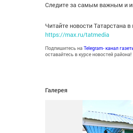
Следите за самым важным и 
Читайте новости Татарстана 
https://max.ru/tatmedia
Подпишитесь на
Telegram- канал газе
оставайтесь в курсе новостей района!
Галерея