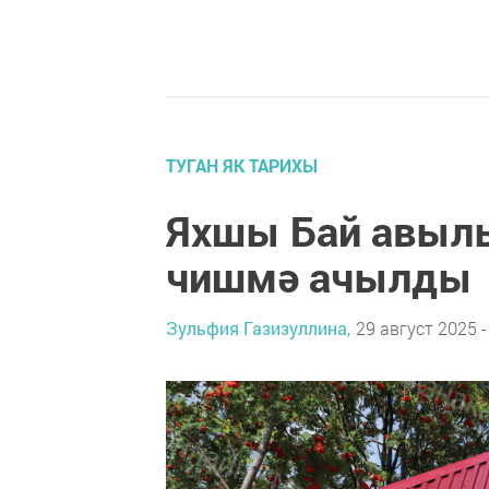
ТУГАН ЯК ТАРИХЫ
Яхшы Бай авылы
чишмә ачылды
Зульфия Газизуллина,
29 август 2025 -