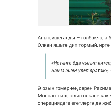
Аның ишегалды – гөлбакча, ә 
Өлкән яшьтә дип тормый, иртә 
«Иртәнге 6да чыгып китеп,
Бакча эшен үлеп яратам», 
Ә озын гомернең серен Рәхимә 
Моннан тыш, авыл өлкәне как 
операциядәге егетләргә дә җиб