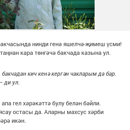
бакчасында нинди генә яшелчә-җимеш үсми!
таңнан кара төнгәчә бакчада казына ул.
 бакчадан кич кенә кергән чакларым да бар.
– ди ул.
апа гел хәрәкәттә булу белән бәйли.
ясау остасы да. Аларны махсус хәрби
әрә икән.