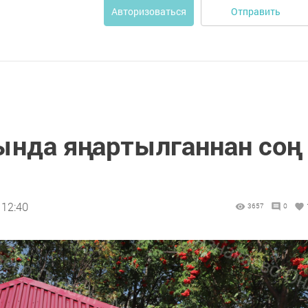
Отправить
Авторизоваться
нда яңартылганнан соң
 12:40
3657
0