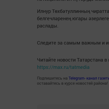
Илнур Төхбәтуллинның чиратт
белгечләренең югары әзерлеге
раслады.
Следите за самым важным и 
Читайте новости Татарстана 
https://max.ru/tatmedia
Подпишитесь на
Telegram- канал газе
оставайтесь в курсе новостей района!