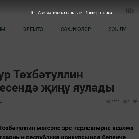
18+
5
Автоматическое закрытие баннера через
ЯМ
ЭЛЕМТӘ
СӘХИФӘЛӘР
ЯЗЫЛУ
ур Төхбәтуллин
гесендә җиңү яулады
4
1375
0
Төхбәтуллин мөгезле эре терлекләрне ясалма
гларның республика конкурсында беренче