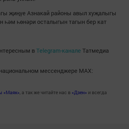
агы җиңүе Азнакай районы авыл хуҗалыгы
н һәм һөнәри осталыгын тагын бер кат
интересным в
Telegram-канале
Татмедиа
в национальном мессенджере MАХ:
ты «Маяк»
, а так же читайте нас в
«Дзен»
и всегда