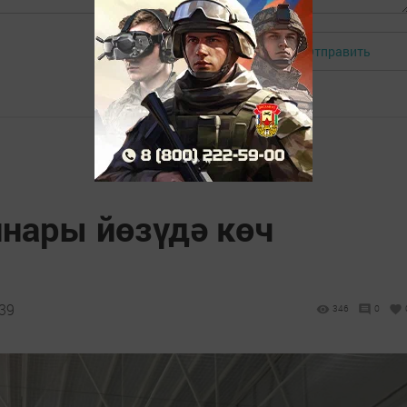
Отправить
Авторизоваться
ннары йөзүдә көч
:39
346
0