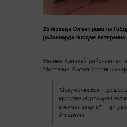
25 июньдә Әлмәт районы Габ
районнарда яшәүче ветеранна
Безнең Азнакай районыннан 
Мортазин, Рәфил Хәсәншиннар
“Йөзүчеләребез профес
күрсәткечләргә ирештелә
рәзхмәт аларга!” – ди р
Рәшитова.