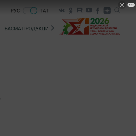
РУС
ТАТ
БАСМА ПРОДУКЦИЯ САТУ
«ГӨЛСТАН» БЕРЛӘШМ
0