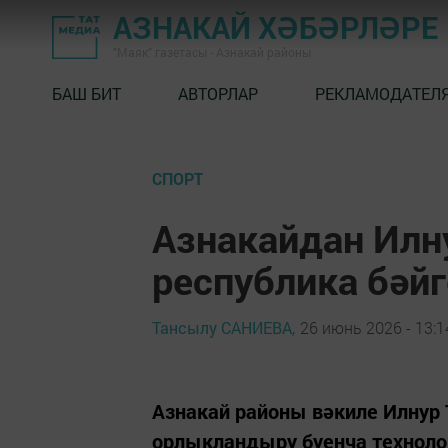
АЗНАКАЙ ХӘБӘРЛӘРЕ
"Маяк" газетасы - Азнакай районы
БАШ БИТ
АВТОРЛАР
РЕКЛАМОДАТЕЛ
СПОРТ
Азнакайдан Илн
республика бәй
Тансылу САНИЕВА,
26 июнь 2026 - 13:1
Азнакай районы вәкиле Илнур 
орлыкландыру буенча техноло