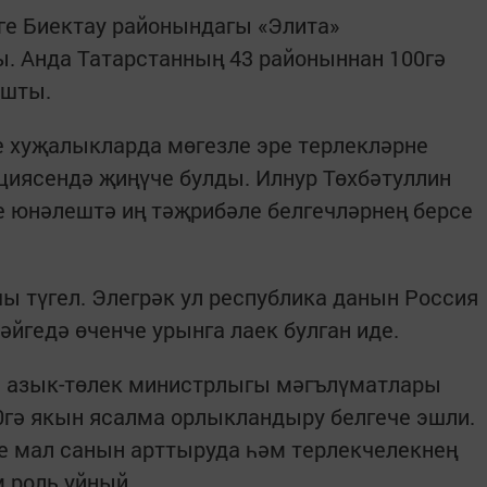
йге Биектау районындагы «Элита»
. Анда Татарстанның 43 районыннан 100гә
ашты.
хуҗалыкларда мөгезле эре терлекләрне
иясендә җиңүче булды. Илнур Төхбәтуллин
е юнәлештә иң тәҗрибәле белгечләрнең берсе
шы түгел. Элегрәк ул республика данын Россия
йгедә өченче урынга лаек булган иде.
м азык-төлек министрлыгы мәгълүматлары
00гә якын ясалма орлыкландыру белгече эшли.
е мал санын арттыруда һәм терлекчелекнең
 роль уйный.