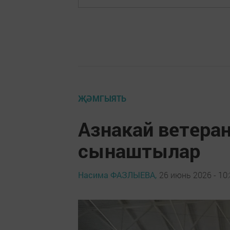
ҖӘМГЫЯТЬ
Азнакай ветера
сынаштылар
Насима ФАЗЛЫЕВА,
26 июнь 2026 - 10