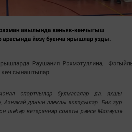
драхман авылында көньяк-көнчыгыш
р арасында йөзү буенча ярышлар узды.
ярышларда Раушания Рәхмәтуллина, Фәгыйл
 көч сынаштылар.
сионал спортчылар булмасалар да, яхшы
р, Азнакай данын лаеклы якладылар. Бик зур
айон шәһәр ветераннар советы рәисе Миләүшә