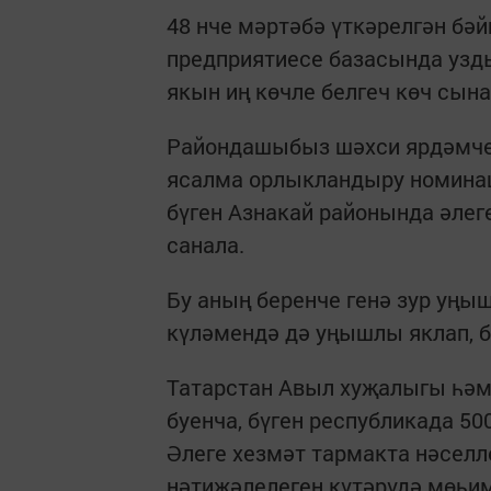
48 нче мәртәбә үткәрелгән бә
предприятиесе базасында узды
якын иң көчле белгеч көч сын
Райондашыбыз шәхси ярдәмче 
ясалма орлыкландыру номинац
бүген Азнакай районында әлег
санала.
Бу аның беренче генә зур уңы
күләмендә дә уңышлы яклап, бә
Татарстан Авыл хуҗалыгы һә
буенча, бүген республикада 5
Әлеге хезмәт тармакта нәселл
нәтиҗәлелеген күтәрүдә мөһим