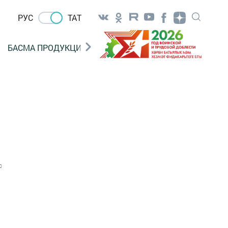
РУС
ТАТ
БАСМА ПРОДУКЦИЯ САТУ
«ГӨЛСТАН» БЕРЛӘШМ
0