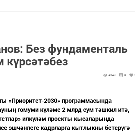
нов: Без фундаменталь
м күрсәтәбез
4643
0
рты «Приоритет-2030» программасында
уның гомуми күләме 2 млрд сум тәшкил итә,
тетлар» илкүләм проекты кысаларында
ясе эшчәнлеге кадрларга кытлыкны бетерүгә