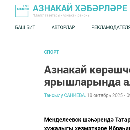
АЗНАКАЙ ХӘБӘРЛӘРЕ
"Маяк" газетасы - Азнакай районы
БАШ БИТ
АВТОРЛАР
РЕКЛАМОДАТЕЛ
СПОРТ
Азнакай көрәшч
ярышларында а
Тансылу САНИЕВА,
18 октябрь 2025 - 0
Менделеевск шәһәрендә Татар
хуҗалыгы хезмәткәре Ибраһи