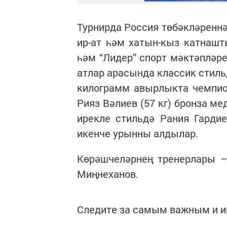
Турнирда Россия төбәкләреннә
ир-ат һәм хатын-кыз катнаш
һәм “Лидер” спорт мәктәпләре
атлар арасында классик стиль
килограмм авырлыкта чемпио
Рияз Вәлиев (57 кг) бронза м
ирекле стильдә Рания Гардие
икенче урынны алдылар.
Көрәшчеләрнең тренерлары –
Миңнеханов.
Следите за самым важным и 