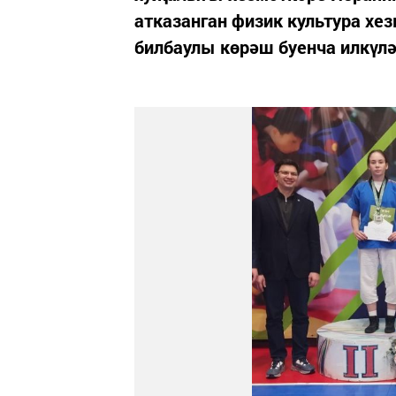
атказанган физик культура хе
билбаулы көрәш буенча илкүл