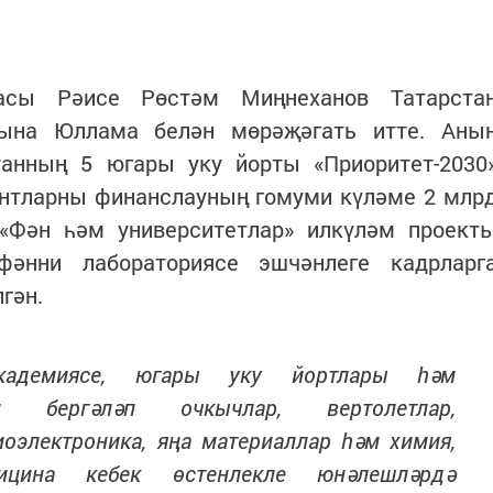
касы Рәисе Рөстәм Миңнеханов Татарста
тына Юллама белән мөрәҗәгать итте. Аны
станның 5 югары уку йорты «Приоритет-2030
антларны финанслауның гомуми күләме 2 млр
«Фән һәм университетлар» илкүләм проект
фәнни лабораториясе эшчәнлеге кадрларг
гән.
кадемиясе, югары уку йортлары һәм
н бергәләп очкычлар, вертолетлар,
иоэлектроника, яңа материаллар һәм химия,
цина кебек өстенлекле юнәлешләрдә