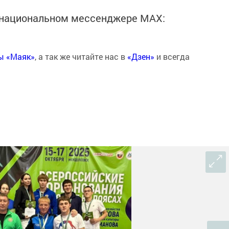
в национальном мессенджере MАХ:
ты «Маяк»
, а так же читайте нас в
«Дзен»
и всегда