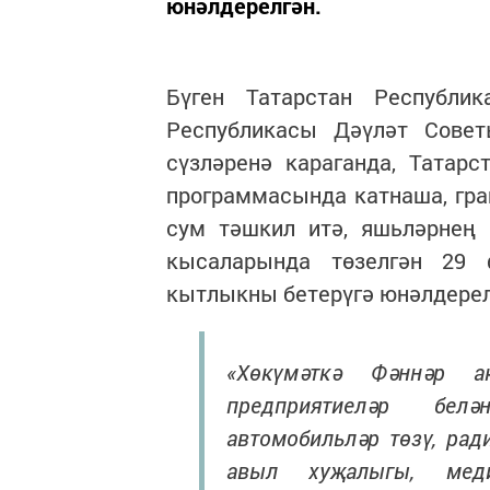
юнәлдерелгән.
Бүген Татарстан Республи
Республикасы Дәүләт Сове
сүзләренә караганда, Татар
программасында катнаша, гр
сум тәшкил итә, яшьләрнең 
кысаларында төзелгән 29 
кытлыкны бетерүгә юнәлдерел
«Хөкүмәткә Фәннәр а
предприятиеләр белә
автомобильләр төзү, рад
авыл хуҗалыгы, меди