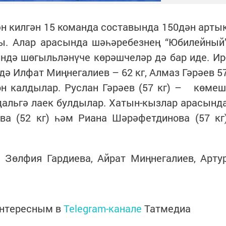
н килгән 15 команда составында 150дән арты
ты. Алар арасында шәһәребезнең “Юбилейный
ндә шөгыльләнүче көрәшчеләр дә бар иде. Ир
дә Илфат Миңнегалиев – 62 кг, Алмаз Гәрәев 5
н калдылар. Руслан Гәрәев (57 кг) – көмеш
едальгә лаек булдылар. Хатын-кызлар арасынд
ва (52 кг) һәм Риана Шәрәфетдинова (57 кг
 Зөлфия Гардиева, Айрат Миңнегалиев, Арту
интересным в
Telegram-канале
Татмедиа