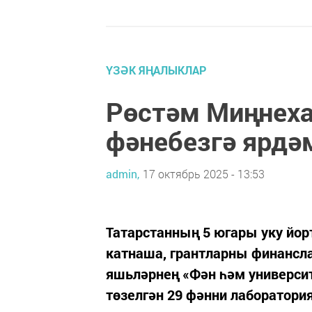
ҮЗӘК ЯҢАЛЫКЛАР
Рөстәм Миңнеха
фәнебезгә ярдә
admin,
17 октябрь 2025 - 13:53
Татарстанның 5 югары уку йо
катнаша, грантларны финансла
яшьләрнең «Фән һәм универси
төзелгән 29 фәнни лаборатори