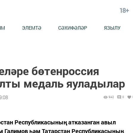
18+
ЯМ
ЭЛЕМТӘ
СӘХИФӘЛӘР
ЯЗЫЛУ
еләре бөтенроссия
лты медаль яуладылар
9:08
942
0
стан Республикасының атказанган авыл
м Галимов һәм Татарстан Республикасының