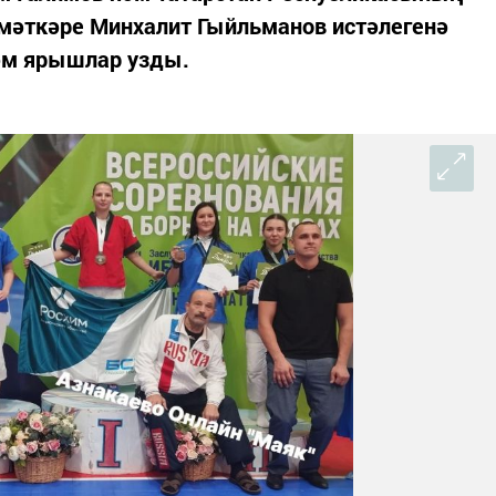
змәткәре Минхалит Гыйльманов истәлегенә
әм ярышлар узды.