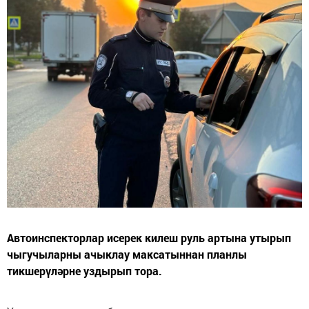
Автоинспекторлар исерек килеш руль артына утырып
чыгучыларны ачыклау максатыннан планлы
тикшерүләрне уздырып тора.