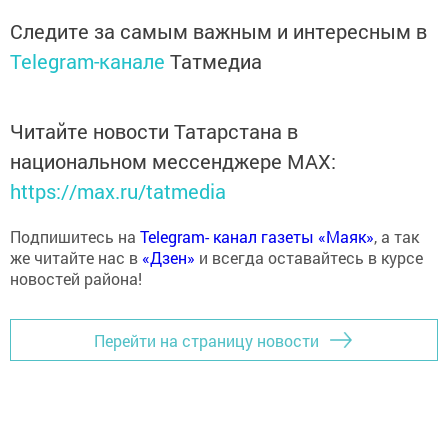
Следите за самым важным и интересным в
Telegram-канале
Татмедиа
Читайте новости Татарстана в
национальном мессенджере MАХ:
https://max.ru/tatmedia
Подпишитесь на
Telegram- канал газеты «Маяк»
, а так
же читайте нас в
«Дзен»
и всегда оставайтесь в курсе
новостей района!
Перейти на страницу новости