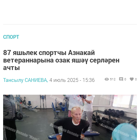
СПОРТ
87 яшьлек спортчы Азнакай
ветераннарына озак яшәү серләрен
ачты
Тансылу САНИЕВА,
4 июль 2025 - 15:36
512
0
0