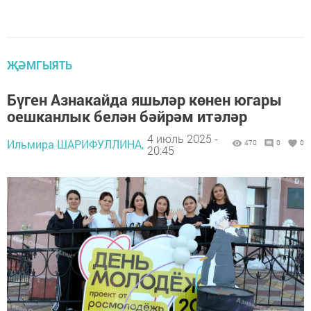
ҖӘМГЫЯТЬ
Бүген Азнакайда яшьләр көнен югары
оешканлык белән бәйрәм итәләр
4 июль 2025 -
Ильмира ШАРИФУЛЛИНА,
470
0
0
20:45