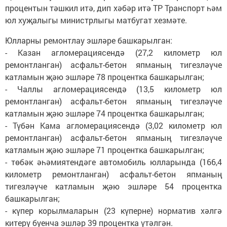
процентын тәшкил итә, дип хәбәр итә ТР Транспорт һәм
юл хуҗалыгы министрлыгы матбугат хезмәте.
Юлларны ремонтлау эшләре башкарылган:
- Казан агломерациясендә (27,2 километр юл
ремонтланган) асфальт-бетон япманың тигезләүче
катламын җәю эшләре 78 процентка башкарылган;
- Чаллы агломерациясендә (13,5 километр юл
ремонтланган) асфальт-бетон япманың тигезләүче
катламын җәю эшләре 74 процентка башкарылган;
- Түбән Кама агломерациясендә (3,02 километр юл
ремонтланган) асфальт-бетон япманың тигезләүче
катламын җәю эшләре 71 процентка башкарылган;
- төбәк әһәмиятендәге автомобиль юлларында (166,4
километр ремонтланган) асфальт-бетон япманың
тигезләүче катламын җәю эшләре 54 процентка
башкарылган;
- күпер корылмаларын (23 күперне) норматив хәлгә
китерү буенча эшләр 39 процентка үтәлгән.