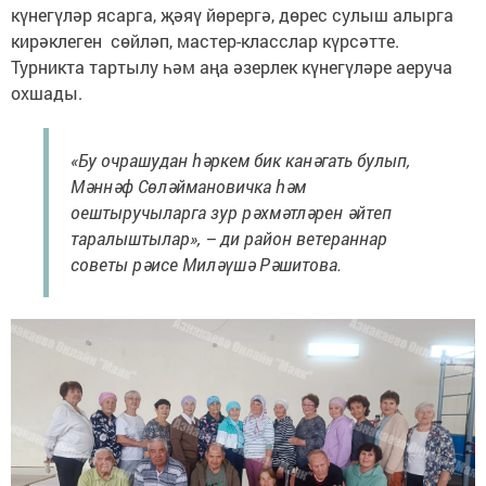
күнегүләр ясарга, җәяү йөрергә, дөрес сулыш алырга
кирәклеген сөйләп, мастер-класслар күрсәтте.
Турникта тартылу һәм аңа әзерлек күнегүләре аеруча
охшады.
«Бу очрашудан һәркем бик канәгать булып,
Мәннәф Сөләймановичка һәм
оештыручыларга зур рәхмәтләрен әйтеп
таралыштылар», – ди район ветераннар
советы рәисе Миләүшә Рәшитова.