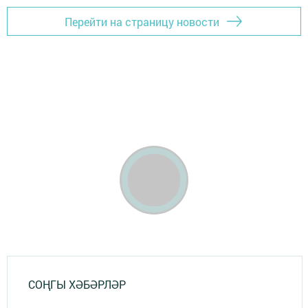
Перейти на страницу новости
СОҢГЫ ХӘБӘРЛӘР