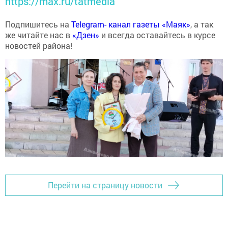
https://max.ru/tatmedia
Подпишитесь на
Telegram- канал газеты «Маяк»
, а так
же читайте нас в
«Дзен»
и всегда оставайтесь в курсе
новостей района!
Перейти на страницу новости