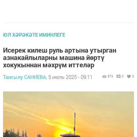
ЮЛ ХӘРӘКӘТЕ ИМИНЛЕГЕ
Исерек килеш руль артына утырган
азнакайлыларны машина йөртү
хокукыннан мәхрүм иттеләр
Тансылу САНИЕВА,
5 июль 2025 - 09:11
873
0
0