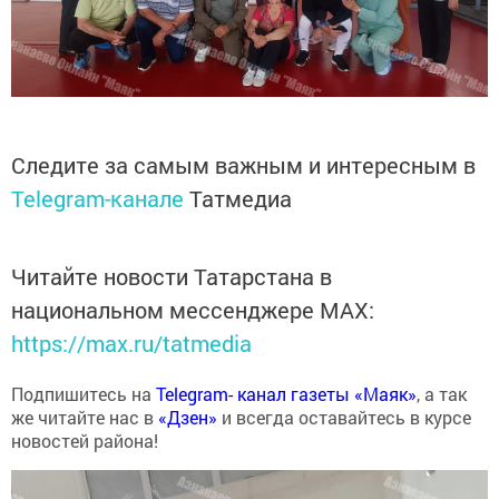
Следите за самым важным и интересным в
Telegram-канале
Татмедиа
Читайте новости Татарстана в
национальном мессенджере MАХ:
https://max.ru/tatmedia
Подпишитесь на
Telegram- канал газеты «Маяк»
, а так
же читайте нас в
«Дзен»
и всегда оставайтесь в курсе
новостей района!