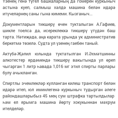
Үзенең генә түгел башкаларның да гомерен куркыныч
астына куеп, салмыш хәлдә машина белән идарә
итүчеләрнең саны гына кимеми. Кызганыч...
Документларын тикшерү өчен тукталыган А.Гафиев,
шикле тоелса да, исереклеккә тикшерү үтүдән баш
тарта. Нәтиҗәдә, аңа карата урында ук административ
беркетмә төзелә. Судта ул үзенең гаебен таный.
Актүбә-Җәлил юлында туктатылган И.Әхмәтшинны
алкотестер ярдәмендә тикшерү вакытында ул өреп
чыгарган 1 литр һавада 1,016 мг этил спирты парлары
булу ачыкланган.
Спиртлы эчемлекләр кулланган килеш транспорт белән
идарә итеп, юл иминлегенә куркыныч тудырган әлеге
райондашларыбыз 45 мең сум штрафка тартылдылар
һәм ел ярымга машина йөртү хокукыннан мәхрүм
ителделәр.