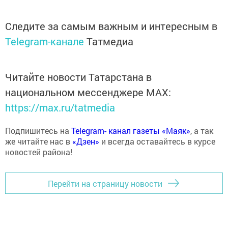
Следите за самым важным и интересным в
Telegram-канале
Татмедиа
Читайте новости Татарстана в
национальном мессенджере MАХ:
https://max.ru/tatmedia
Подпишитесь на
Telegram- канал газеты «Маяк»
, а так
же читайте нас в
«Дзен»
и всегда оставайтесь в курсе
новостей района!
Перейти на страницу новости