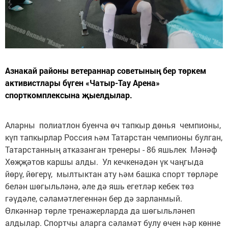
Азнакай районы ветераннар советының бер төркем
активистлары бүген «Чатыр-Тау Арена»
спорткомплексына җыелдылар.
Аларны полиатлон буенча өч тапкыр дөнья чемпионы,
күп тапкырлар Россия һәм Татарстан чемпионы булган,
Татарстанның атказанган тренеры - 86 яшьлек Мәнәф
Хөҗҗәтов каршы алды. Ул кечкенәдән үк чаңгыда
йөрү, йөгерү, мылтыктан ату һәм башка спорт төрләре
белән шөгыльләнә, әле дә яшь егетләр кебек төз
гәүдәле, сәламәтлегеннән бер дә зарланмый.
Өлкәннәр төрле тренажерларда да шөгыльләнеп
алдылар. Спортчы аларга сәламәт булу өчен һәр көнне