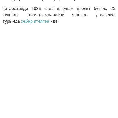
Татарстанда 2025 елда илкүләм проект буенча 23
күпердә төзү-төзекләндерү эшләре үткәрелүе
турында
хәбәр ителгән
иде.