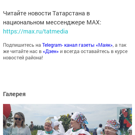
Читайте новости Татарстана в
национальном мессенджере MАХ:
https://max.ru/tatmedia
Подпишитесь на
Telegram- канал газеты «Маяк»
, а так
же читайте нас в
«Дзен»
и всегда оставайтесь в курсе
новостей района!
Галерея