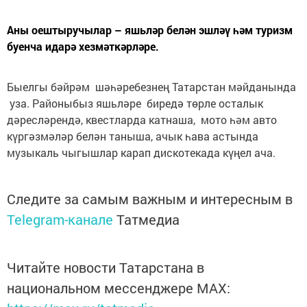
Аны оештыручылар – яшьләр белән эшләү һәм туризм
буенча идарә хезмәткәрләре.
Быелгы бәйрәм шәһәребезнең Татарстан мәйданында
уза. Районыбыз яшьләре биредә төрле осталык
дәресләрендә, квестларда катнаша, мото һәм авто
күргәзмәләр белән таныша, ачык һава астында
музыкаль чыгышлар карап дискотекада күңел ача.
Следите за самым важным и интересным в
Telegram-канале
Татмедиа
Читайте новости Татарстана в
национальном мессенджере MАХ: