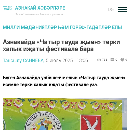
АЗНАКАЙ ХӘБӘРЛӘРЕ
18+
"Маяк" газетасы - Азнакай районы
МИЛЛИ МӘДӘНИЯТЛӘР ҺӘМ ГОРЕФ-ГАДӘТЛӘР ЕЛЫ
Азнакайда «Чатыр тауда җыен» төрки
халык иҗаты фестивале бара
Тансылу САНИЕВА,
5 июль 2025 - 13:06
733
0
0
Бүген Азнакайда унбишенче елын «Чатыр тауда җыен»
исемле төрки халык иҗаты фестивале уза.