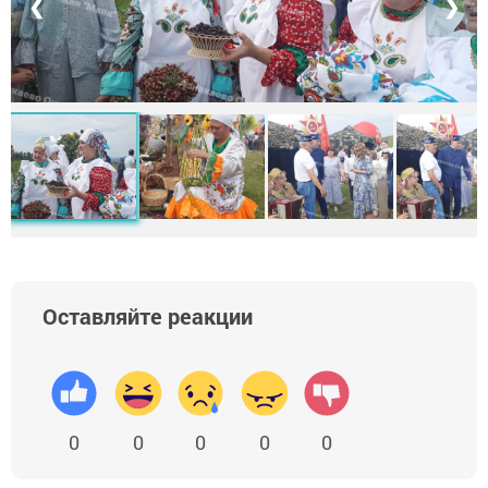
❮
❯
Оставляйте реакции
0
0
0
0
0