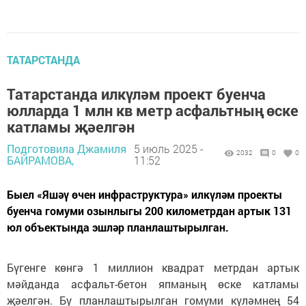
ТАТАРСТАНДА
Татарстанда илкүләм проект буенча
юлларда 1 млн кв метр асфальтның өске
катламы җәелгән
Подготовила Джамиля
5 июль 2025 -
2032
0
0
БАЙРАМОВА,
11:52
Быел «Яшәү өчен инфраструктура» илкүләм проекты
буенча гомуми озынлыгы 200 километрдан артык 131
юл объектында эшләр планлаштырылган.
Бүгенге көнгә 1 миллион квадрат метрдан артык
мәйданда асфальт-бетон япманың өске катламы
җәелгән. Бу планлаштырылган гомуми күләмнең 54