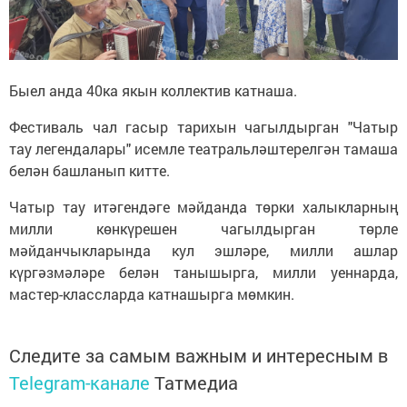
Быел анда 40ка якын коллектив катнаша.
Фестиваль чал гасыр тарихын чагылдырган "Чатыр
тау легендалары" исемле театральләштерелгән тамаша
белән башланып китте.
Чатыр тау итәгендәге мәйданда төрки халыкларның
милли көнкүрешен чагылдырган төрле
мәйданчыкларында кул эшләре, милли ашлар
күргәзмәләре белән танышырга, милли уеннарда,
мастер-классларда катнашырга мөмкин.
Следите за самым важным и интересным в
Telegram-канале
Татмедиа