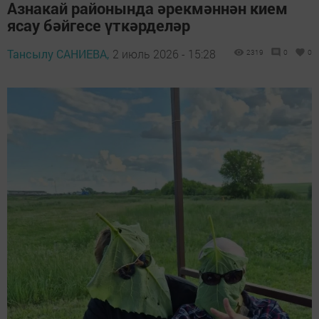
Азнакай районында әрекмәннән кием
ясау бәйгесе үткәрделәр
Тансылу САНИЕВА,
2 июль 2026 - 15:28
2319
0
0