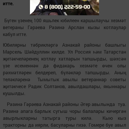
итте.
Бүген үзенең 100 яшьлек юбилеен каршылаучы хезмәт
ветераны Гәрәева Рәзинә Арслан кызы котлаулар
кабул итте.
Юбилярны тәбрикләргә Азнакай районы башлыгы
Марсель Шәйдуллин килде. Ул Россия һәм Татарстан
җитәкчеләренең котлау хатларын тапшырды, шәхсән
үзе исеменнән дә фидакарь хезмәте өчен олы
рәхмәтләрен белдереп, бүләкләр тапшырды. Аның
теләкләренә Тымытык авылы ветераннар советы
җитәкчесе Радик Солтанов, авылдашлары, якыннары
кушылды.
Рәзинә Гәрәева Азнакай районы Әгер авылында туа.
Рәзинә апага барлык сугыш чоры балалары кичергән
авырлыкларны татырга туры килә. Кыю кыз
тракторны да иярли, басуларны гизә. Гомере буе авыл