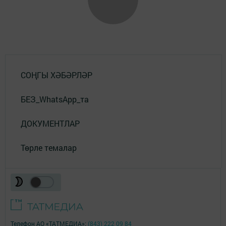
СОҢГЫ ХӘБӘРЛӘР
БЕЗ_WhatsApp_та
ДОКУМЕНТЛАР
Төрле темалар
Телефон АО «ТАТМЕДИА»:
(843) 222 09 84