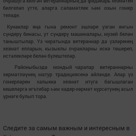
очрашуга килгән ветераннарның да фидакарь хезмәтен
билгеләп үтте, аларга сәламәтлек һәм озын гомер
теләде.
Кунаклар яңа гына ремонт эшләре узган янгын
сүндерү бинасы, ут сүндерү машиналары, музей белән
таныштылар. Үз чиратында ветераннар да үзләренең
хезмәт елларын, кызыклы очракларны искә төшереп,
истәлекләре белән бүлештеләр.
Районыбызда мондый чаралар ветераннарны
хөрмәтләүнең матур традициясенә әйләнде. Алар үз
гомерләрен халыкка хезмәт итүгә багышлаган
кешеләргә игътибар һәм кадер-хөрмәт күрсәтүнең асыл
үрнәге булып тора.
Следите за самым важным и интересным в