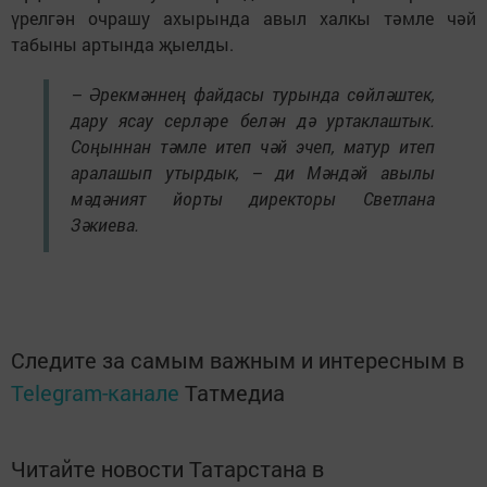
үрелгән очрашу ахырында авыл халкы тәмле чәй
табыны артында җыелды.
– Әрекмәннең файдасы турында сөйләштек,
дару ясау серләре белән дә уртаклаштык.
Соңыннан тәмле итеп чәй эчеп, матур итеп
аралашып утырдык, – ди Мәндәй авылы
мәдәният йорты директоры Светлана
Зәкиева.
Следите за самым важным и интересным в
Telegram-канале
Татмедиа
Читайте новости Татарстана в