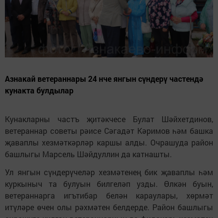
Азнакай ветераннары 24 нче янгын сүндерү частендә
кунакта булдылар
Кунакларны частъ җитәкчесе Булат Шәйхетдинов,
ветераннар советы рәисе Сәгадәт Кәримов һәм башка
җаваплы хезмәткәрләр каршы алды. Очрашуда район
башлыгы Марсель Шәйдуллин да катнашты.
Ул янгын сүндерүчеләр хезмәтенең бик җаваплы һәм
куркыныч та булуын билгеләп узды. Өлкән буын,
ветераннарга игътибар белән караулары, хөрмәт
итүләре өчен олы рәхмәтен белдерде. Район башлыгы