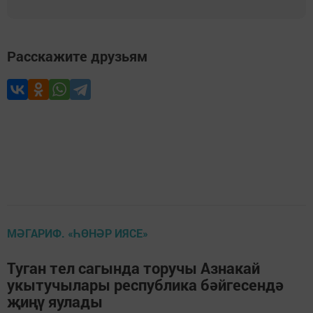
Расскажите друзьям
МӘГАРИФ. «ҺӨНӘР ИЯСЕ»
Туган тел сагында торучы Азнакай
укытучылары республика бәйгесендә
җиңү яулады