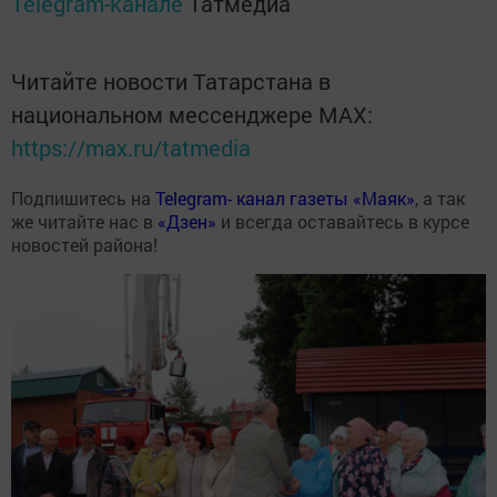
Telegram-канале
Татмедиа
Читайте новости Татарстана в
национальном мессенджере MАХ:
https://max.ru/tatmedia
Подпишитесь на
Telegram- канал газеты «Маяк»
, а так
же читайте нас в
«Дзен»
и всегда оставайтесь в курсе
новостей района!