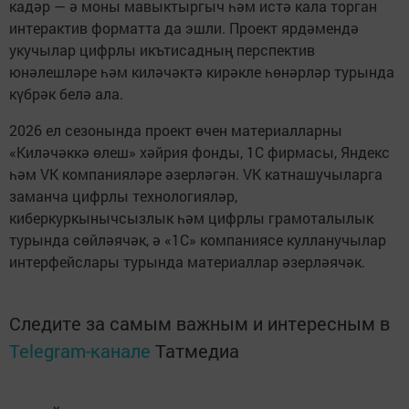
кадәр — ә моны мавыктыргыч һәм истә кала торган
интерактив форматта да эшли. Проект ярдәмендә
укучылар цифрлы икътисадның перспектив
юнәлешләре һәм киләчәктә кирәкле һөнәрләр турында
күбрәк белә ала.
2026 ел сезонында проект өчен материалларны
«Киләчәккә өлеш» хәйрия фонды, 1С фирмасы, Яндекс
һәм VK компанияләре әзерләгән. VK катнашучыларга
заманча цифрлы технологияләр,
киберкуркынычсызлык һәм цифрлы грамоталылык
турында сөйләячәк, ә «1С» компаниясе кулланучылар
интерфейслары турында материаллар әзерләячәк.
Следите за самым важным и интересным в
Telegram-канале
Татмедиа