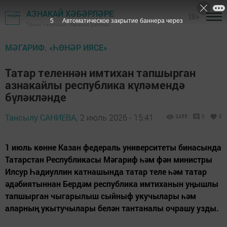
АЗНАКАЙ ХӘБӘРЛӘРЕ
18+
3
Автоматическое закрытие баннера через
"Маяк" газетасы - Азнакай районы
МӘГАРИФ. «ҺӨНӘР ИЯСЕ»
Татар теленнән имтихан тапшырган
азнакайлы республика күләмендә
бүләкләнде
Тансылу САНИЕВА,
2 июль 2026 - 15:41
2455
0
0
1 июль көнне Казан федераль университеты бинасында
Татарстан Республикасы Мәгариф һәм фән министры
Илсур Һадиуллин катнашында татар теле һәм татар
әдәбиятыннан Бердәм республика имтиханын уңышлы
тапшырган чыгарылыш сыйныф укучылары һәм
аларның укытучылары белән тантаналы очрашу узды.