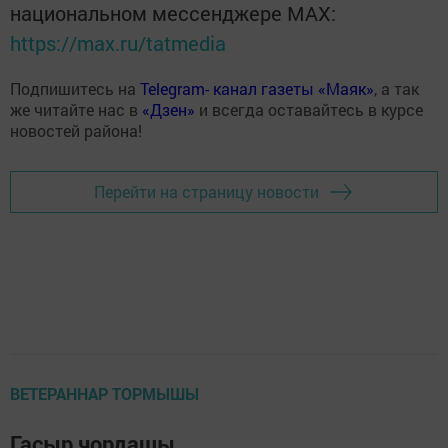
национальном мессенджере MАХ:
https://max.ru/tatmedia
Подпишитесь на
Telegram- канал газеты «Маяк»
, а так
же читайте нас в
«Дзен»
и всегда оставайтесь в курсе
новостей района!
Перейти на страницу новости
ВЕТЕРАННАР ТОРМЫШЫ
Гасыр чордашы