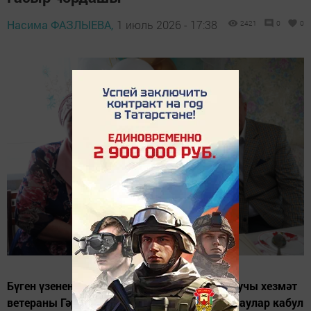
Насима ФАЗЛЫЕВА,
1 июль 2026 - 17:38
2421
0
0
Бүген үзенең 100 яшьлек юбилеен каршылаучы хезмәт
ветераны Гәрәева Рәзинә Арслан кызы котлаулар кабул