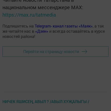
национальном мессенджере MАХ:
https://max.ru/tatmedia
Подпишитесь на
Telegram- канал газеты «Маяк»
, а так
же читайте нас в
«Дзен»
и всегда оставайтесь в курсе
новостей района!
Перейти на страницу новости
НИЧЕК ЯШИСЕҢ, АВЫЛ ? /АВЫЛ ХУҖАЛЫГЫ /