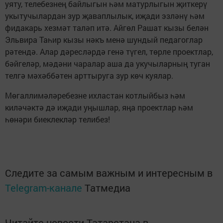
уяту, телебезнең байлыгын һәм матурлыгын җиткерү
укытучылардан зур җаваплылык, иҗади эзләнү һәм
фидакарь хезмәт таләп итә. Айгөл Рашат кызы белән
Эльвира Таһир кызы нәкъ менә шундый педагоглар
рәтендә. Алар дәресләрдә генә түгел, төрле проектлар,
бәйгеләр, мәдәни чаралар аша да укучыларның туган
телгә мәхәббәтен арттыруга зур көч куялар.
Мөгаллимәләребезне ихластан котлыйбыз һәм
киләчәктә дә иҗади уңышлар, яңа проектлар һәм
һөнәри биеклекләр телибез!
Следите за самым важным и интересным в
Telegram-канале
Татмедиа
Читайте новости Татарстана в