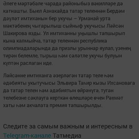
Әлеге мәртәбәле чарада районыбыз вәкилләре дә
катнашты. Быел Азнакайда татар теленнән Бердәм
дәүләт имтиханын бер укучы – Урманай урта
мәктәбенең чыгарылыш сыйныф укучысы Ләйсән
Шакирова язды. Ул имтиханны уңышлы тапшырып
кына калмыйча, татар теленнән республика
олимпиадаларында да призлы урыннар яулап, үзенең
тирән белемле, тырыш һәм сәләтле укучы булуын
күптән раслаган иде.
Ләйсәнне имтиханга әзерләгән татар теле һәм
әдәбияты укытучысы Эльвира Таһир кызы Ихсановага
да татар телен һәм әдәбиятын өйрәнүгә, туган
телебезне саклауга керткән өлешләре өчен Рәхмәт
хаты һәм акчалата премия тапшырылды.
Следите за самым важным и интересным в
Telegram-канале
Татмедиа