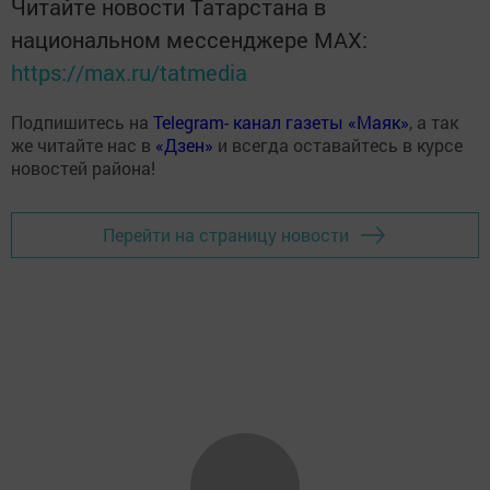
Читайте новости Татарстана в
национальном мессенджере MАХ:
https://max.ru/tatmedia
Подпишитесь на
Telegram- канал газеты «Маяк»
, а так
же читайте нас в
«Дзен»
и всегда оставайтесь в курсе
новостей района!
Перейти на страницу новости