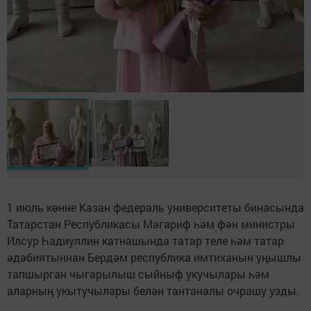
1 июль көнне Казан федераль университеты бинасында
Татарстан Республикасы Мәгариф һәм фән министры
Илсур Һадиуллин катнашында татар теле һәм татар
әдәбиятыннан Бердәм республика имтиханын уңышлы
тапшырган чыгарылыш сыйныф укучылары һәм
аларның укытучылары белән тантаналы очрашу узды.