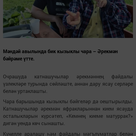
Мәндәй авылында бик кызыклы чара – Әрекмән
бәйрәме үтте.
Очрашуда катнашучылар әрекмәннең файдалы
үзлекләре турында сөйләште, аннан дару ясау серләре
белән уртаклашты.
Чара барышында кызыклы бәйгеләр дә оештырылды.
Катнашучылар әрекмән яфракларыннан кием ясауда
осталыкларын күрсәтеп, «Кемнең киеме матуррак?»
дигән уенда көч сынашты.
Күңелле аралашу һәм файдалы мәгълүматлар белән