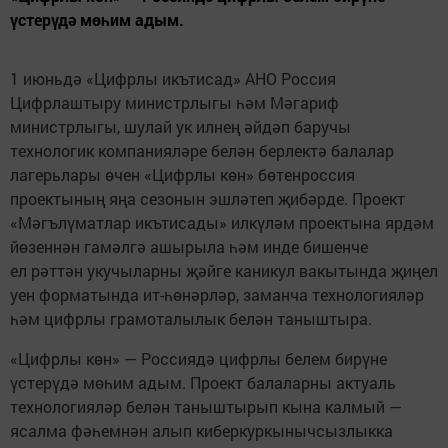
үстерүдә мөһим адым.
1 июньдә «Цифрлы икътисад» АНО Россия
Цифрлаштыру министрлыгы һәм Мәгариф
министрлыгы, шулай ук илнең әйдәп баручы
технологик компанияләре белән берлектә балалар
лагерьлары өчен «Цифрлы көн» бөтенроссия
проектының яңа сезонын эшләтеп җибәрде. Проект
«Мәгълүматлар икътисады» илкүләм проектына ярдәм
йөзеннән гамәлгә ашырыла һәм инде бишенче
ел рәттән укучыларны җәйге каникул вакытында җиңел
уен форматында ит-һөнәрләр, заманча технологияләр
һәм цифрлы грамоталылык белән таныштыра.
«Цифрлы көн» — Россиядә цифрлы белем бирүне
үстерүдә мөһим адым. Проект балаларны актуаль
технологияләр белән таныштырып кына калмый —
ясалма фәһемнән алып киберкуркынычсызлыкка