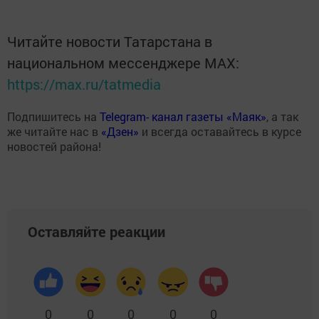
Читайте новости Татарстана в
национальном мессенджере MАХ:
https://max.ru/tatmedia
Подпишитесь на
Telegram- канал газеты «Маяк»
, а так
же читайте нас в
«Дзен»
и всегда оставайтесь в курсе
новостей района!
Оставляйте реакции
0
0
0
0
0