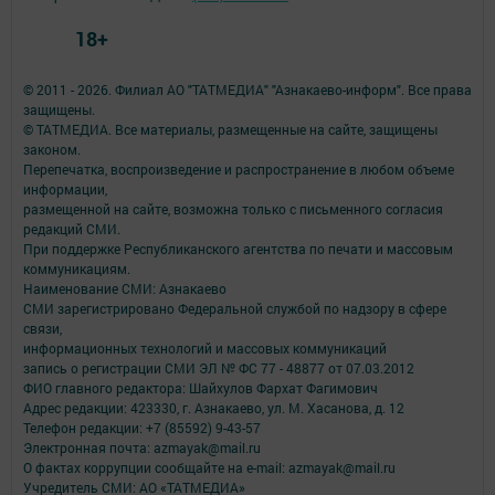
18+
© 2011 - 2026. Филиал АО "ТАТМЕДИА" "Азнакаево-информ". Все права
защищены.
© ТАТМЕДИА. Все материалы, размещенные на сайте, защищены
законом.
Перепечатка, воспроизведение и распространение в любом объеме
информации,
размещенной на сайте, возможна только с письменного согласия
редакций СМИ.
При поддержке Республиканского агентства по печати и массовым
коммуникациям.
Наименование СМИ: Азнакаево
СМИ зарегистрировано Федеральной службой по надзору в сфере
связи,
информационных технологий и массовых коммуникаций
запись о регистрации СМИ ЭЛ № ФС 77 - 48877 от 07.03.2012
ФИО главного редактора: Шайхулов Фархат Фагимович
Адрес редакции: 423330, г. Азнакаево, ул. М. Хасанова, д. 12
Телефон редакции: +7 (85592) 9-43-57
Электронная почта: azmayak@mail.ru
О фактах коррупции сообщайте на e-mail: azmayak@mail.ru
Учредитель СМИ: АО «ТАТМЕДИА»