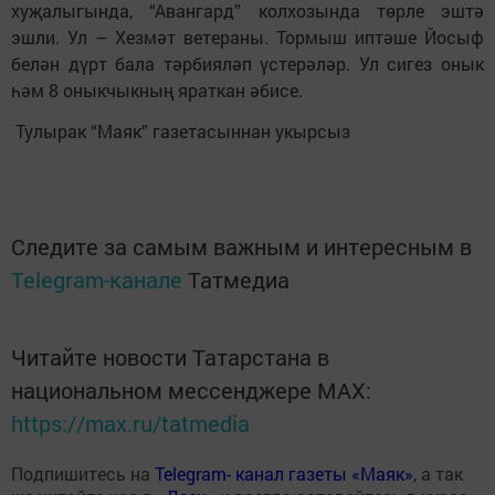
хуҗалыгында, “Авангард” колхозында төрле эштә
эшли. Ул – Хезмәт ветераны. Тормыш иптәше Йосыф
белән дүрт бала тәрбияләп үстерәләр. Ул сигез онык
һәм 8 оныкчыкның яраткан әбисе.
Тулырак “Маяк” газетасыннан укырсыз
Следите за самым важным и интересным в
Telegram-канале
Татмедиа
Читайте новости Татарстана в
национальном мессенджере MАХ:
https://max.ru/tatmedia
Подпишитесь на
Telegram- канал газеты «Маяк»
, а так