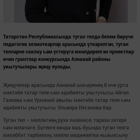
Татарстан Республикасында туган телдә белем бирүче
педагогик хезмәткәрләр арасында үткәрелгән, туган
телләрне саклау һәм үстерүгә юнәлдерелгән проектлар
өчен грантлар конкурсында Азнакай районы
укытучылары җиңү яулады.
Җиңүчеләр арасында Азнакай шәһәренең 8 нче урта
мәктәбе татар теле һәм әдәбияты укытучысы Айгөл
Галиева һәм Урманай авылы мәктәбе татар теле һәм
әдәбияты укытучысы Эльвира Ихсанова бар.
Туган тел – милләтнең рухи хәзинәсе, тарихи хәтере
һәм киләчәге. Бүгенге көндә яшь буында туган телгә
мәхәббәт тәрбияләү, милли мәдәнияткә кызыксыну