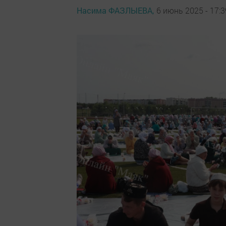
Насима ФАЗЛЫЕВА,
6 июнь 2025 - 17:3