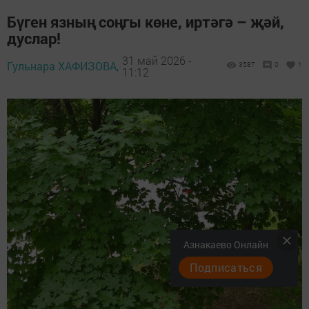
Бүген язның соңгы көне, иртәгә – җәй,
дуслар!
31 май 2026 -
Гульнара ХАФИЗОВА,
3587
0
1
11:12
Азнакаево Онлайн
Подписаться