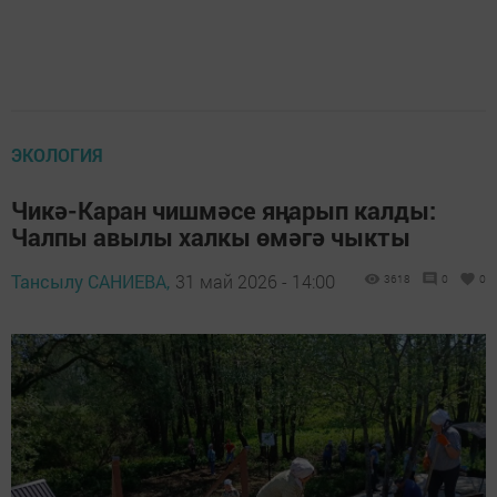
ЭКОЛОГИЯ
Чикә-Каран чишмәсе яңарып калды:
Чалпы авылы халкы өмәгә чыкты
Тансылу САНИЕВА,
31 май 2026 - 14:00
3618
0
0