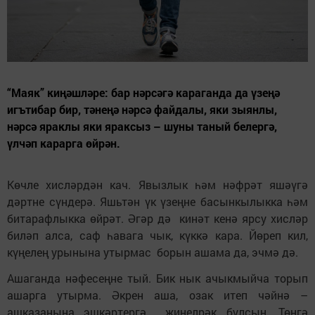
“Маяк” киңәшләре: бар нәрсәгә караганда да үзеңә
игътибар бир, тәнеңә нәрсә файдалы, яки зыянлы,
нәрсә яраклы яки яраксыз – шуны таный белергә,
үлчәп карарга өйрән.
Көчле хисләрдән кач. Явызлык һәм нәфрәт яшәүгә
дәртне сүндерә. Яшьтән үк үзеңне басынкылыкка һәм
битарафлыкка өйрәт. Әгәр дә кинәт кенә ярсу хисләр
биләп алса, саф һавага чык, күккә кара. Йөреп кил,
күңелең урынына утырмас борын ашама да, эчмә дә.
Ашаганда нәфесеңне тый. Бик нык ачыкмыйча торып
ашарга утырма. Әкрен аша, озак итеп чәйнә –
ашказаныңа эшкәртергә җиңелрәк булсын. Төнгә