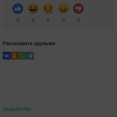
0
0
0
0
0
Расскажите друзьям
СӘЛАМӘТЛЕК