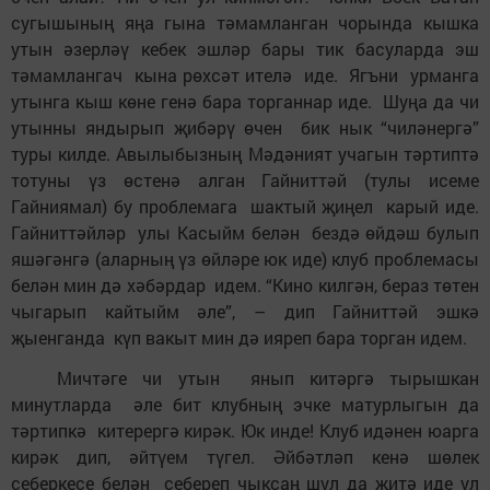
сугышының яңа гына тәмамланган чорында кышка
утын әзерләү кебек эшләр бары тик басуларда эш
тәмамлангач кына рөхсәт ителә иде. Ягъни урманга
утынга кыш көне генә бара торганнар иде. Шуңа да чи
утынны яндырып җибәрү өчен бик нык “чиләнергә”
туры килде. Авылыбызның Мәдәният учагын тәртиптә
тотуны үз өстенә алган Гайниттәй (тулы исеме
Гайниямал) бу проблемага шактый җиңел карый иде.
Гайниттәйләр улы Касыйм белән бездә өйдәш булып
яшәгәнгә (аларның үз өйләре юк иде) клуб проблемасы
белән мин дә хәбәрдар идем. “Кино килгән, бераз төтен
чыгарып кайтыйм әле”, – дип Гайниттәй эшкә
җыенганда күп вакыт мин дә ияреп бара торган идем.
Мичтәге чи утын янып китәргә тырышкан
минутларда әле бит клубның эчке матурлыгын да
тәртипкә китерергә кирәк. Юк инде! Клуб идәнен юарга
кирәк дип, әйтүем түгел. Әйбәтләп кенә шөлек
себеркесе белән себереп чыксаң шул да җитә иде ул