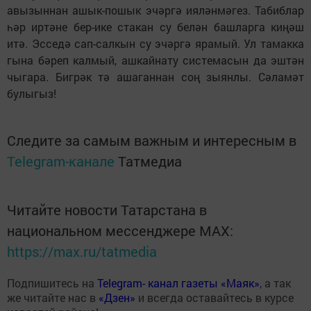
авызыннан ашык-пошык эчәргә ияләнмәгез. Табиблар
һәр иртәне бер-ике стакан су белән башларга киңәш
итә. Эсседә сап-салкын су эчәргә ярамый. Ул тамакка
гына бәреп калмый, ашкайнату системасын да эштән
чыгара. Бигрәк тә ашаганнан соң зыянлы. Сәламәт
булыгыз!
Следите за самым важным и интересным в
Telegram-канале
Татмедиа
Читайте новости Татарстана в
национальном мессенджере MАХ:
https://max.ru/tatmedia
Подпишитесь на
Telegram- канал газеты «Маяк»
, а так
же читайте нас в
«Дзен»
и всегда оставайтесь в курсе