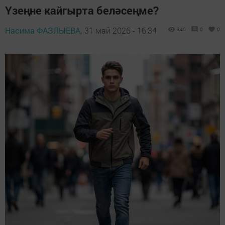
Үзеңне кайгырта беләсеңме?
Насима ФАЗЛЫЕВА,
31 май 2026 - 16:34
346
0
0