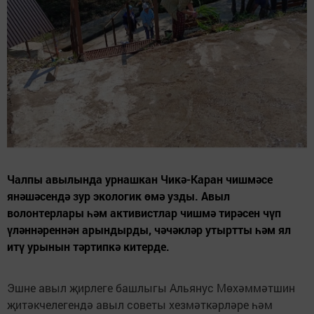
Чалпы авылында урнашкан Чикә-Каран чишмәсе
янәшәсендә зур экологик өмә узды. Авыл
волонтерлары һәм активистлар чишмә тирәсен чүп
үләннәреннән арындырды, чәчәкләр утыртты һәм ял
итү урынын тәртипкә китерде.
Эшне авыл җирлеге башлыгы Альянус Мөхәммәтшин
җитәкчелегендә авыл советы хезмәткәрләре һәм