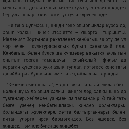
җылысы гомумән сизелми. Тиз генә яна да бетә. Ә
менә аның дөрләп янып китүен күзәтү ул үзе ниндидер
бер үзгә, яшәргә көч , өмет уятучы күренеш иде.
Ни генә булмасын, нинди генә авырлыклар күрсә дә,
авыл халкы ничек итсә-итте – яшәргә тырышты.
Мәдәният йортында рәхәтләнеп көнбагыш чиртү дә ул
чор өчен культурасызлык булып саналмый иде.
Көнбагыш белән булса да күпмедер вакытка ачлыгын
онытып торган тамашачы , елый-елый фильм да
карагач күңеленә рухи азык туплап, иртәгәсе көне тагы
да әйбәтрәк буласына өмет итеп, өйләренә таралды.
“Кешене өмет яшәтә”, – дип юкка гына әйтмиләр бит.
Бәлки шуңа да авыл халкы җиңгәндер, салкынына да
түзгәндер, хәйләсен, үз җаен да тапкандыр. Ә табигать
безгә үзенең көнбагышлары, киндер орлыклары,
болындагы җиләкләре, хәтта балтырганнары белән
ачтан үләргә ирек бирмәгәндер. Без яшәдек, без
җиңдек. Һәм әле бүген дә җиңәбез.