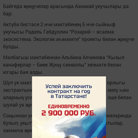
Бәйгедә җиңүчеләр арасында Азнакай укучылары да
бар:
Актүбә бистәсе 2 нче мәктәбенең 5 нче сыйныф
укучысы Радель Габдуллин “Розарий – ясалма
экосистема. Экологик әһәмияте” проекты белән җиңүче
булды.
Мәлбагыш мәктәбеннән Альбина Алчинова “Кызыл
канәферләр – Бөек Җиңү символы” хезмәте белән
югары бәя алды.
Шул ук мәктәптән Аяз Сәитов майлы торма орлыгы
экстрактының күгәрек гөмбәләре барлыкка килү һәм
аларның үсешенә тәэсирен өйрәнгән фәнни эше белән
шулай ук җиңү яулады.
Соңыннан укучылар университет лабораторияләрендә
булып, укытучылар, галимнәр белән аралаштылар,
заманча җиһазлар белән таныштылар.