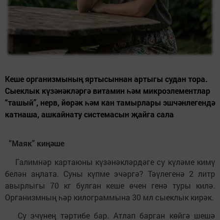
Кеше организмының яртысыннан артыгы судан тора.
Сыеклык күзәнәкләргә витамин һәм микроэлементлар
“ташый”, нерв, йөрәк һәм кан тамырлары эшчәнлегендә
катнаша, ашкайнату системасын җайга сала
“
Маяк
”
ки
ңә
ше
Галимнәр картаюны күзәнәкләрдәге су күләме кимү
белән аңлата. Суны күпме эчәргә? Тәүлегенә 2 литр
авырлыгы 70 кг булган кеше өчен генә туры килә.
Организмның һәр килограммына 30 мл сыеклык кирәк.
Су эчүнең тәртибе бар. Атлап барган көйгә шешә