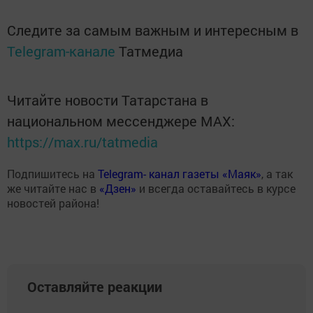
Следите за самым важным и интересным в
Telegram-канале
Татмедиа
Читайте новости Татарстана в
национальном мессенджере MАХ:
https://max.ru/tatmedia
Подпишитесь на
Telegram- канал газеты «Маяк»
, а так
же читайте нас в
«Дзен»
и всегда оставайтесь в курсе
новостей района!
Оставляйте реакции