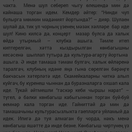
чакта. Менә шул себереп чыгу өлешендә мин дә
кайнаша торган идем. Кемдер әйтер: “Нинди чүп
булырга мөмкин мәдәният йортында?” – дияр. Шулаен
шулай да, тик ул чорның үзенең мәзәк хәлләре бар иде
шул! Кино килсә дә, концерт мазар булса да халык
өйдә утырмый – клубка ашыга. Тәмле итеп
киптерелгән, хәтта кыздырылган көнбагышны
кесәсенә шыплап тутыра да культура-агарту йортына
ашыга. Ә инде тамаша тәмам булгач, халык өйләренә
таралгач, клубның идәне яңа гына сөрелгән бәрәңге
бакчасын хәтерләтә иде. Скамейкаларны читкә алып
куйгач, бу күренеш чыннан да буразналарга охшап кала
иде. Тукай әйтмешли “гаскәр кеби чыршы нарат” –
түгел, ә бәлки көнбагыш кабыгыннан торган буй-буй
өемнәр кала торган иде. Гайниттәй дә мин дә
тамашачыны культурасызлыкта гаепләргә уйламый да
идек. Ипигә дә туя алмаган бу чорда, нәкъ менә
көнбагыш яшәтте дә инде безне. Көнбагыш чиртүнең үз