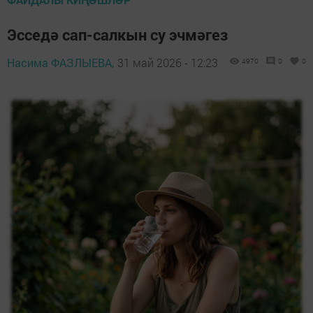
Эсседә сап-салкын су эчмәгез
Насима ФАЗЛЫЕВА,
31 май 2026 - 12:23
4970
0
0