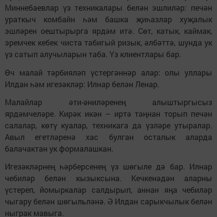
Миннебаевлар үз техникалары белән эшлиләр: печән
ураткыч комбайн һәм башка җиһазлар хуҗалык
эшләрен оештырырга ярдәм итә. Сөт, катык, каймак,
эремчек кебек чиста табигый ризык, әлбәттә, шунда ук
үз сатып алучыларын таба. Үз клиентлары бар.
Өч малай тәрбияләп үстергәннәр алар: олы уллары
Илдан һәм игезәкләр: Илнар белән Ленар.
Малайлар әти-әниләренең алыштыргысыз
ярдәмчеләре. Кирәк икән – иртә таңнан торып печән
салалар, көтү куалар, техникага да үзләре утыралар.
Авыл егетләренә хас булган осталык аларда
балачактан ук формалашкан.
Игезәкләрнең һәрберсенең үз шөгыле дә бар. Илнар
чебиләр белән кызыксына. Кечкенәдән аларны
үстереп, йомыркалар салдырып, аннан яңа чебиләр
чыгару белән шөгыльләнә. Ә Илдан сарыкчылык белән
ныграк мавыга.