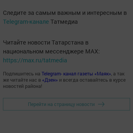
Следите за самым важным и интересным в
Telegram-канале
Татмедиа
Читайте новости Татарстана в
национальном мессенджере MАХ:
https://max.ru/tatmedia
Подпишитесь на
Telegram- канал газеты «Маяк»
, а так
же читайте нас в
«Дзен»
и всегда оставайтесь в курсе
новостей района!
Перейти на страницу новости