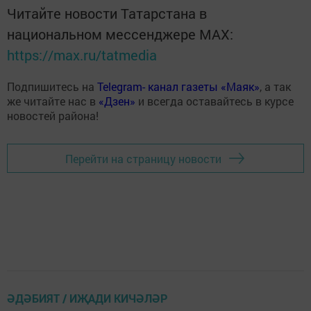
Читайте новости Татарстана в
национальном мессенджере MАХ:
https://max.ru/tatmedia
Подпишитесь на
Telegram- канал газеты «Маяк»
, а так
же читайте нас в
«Дзен»
и всегда оставайтесь в курсе
новостей района!
Перейти на страницу новости
ӘДӘБИЯТ / ИҖАДИ КИЧӘЛӘР