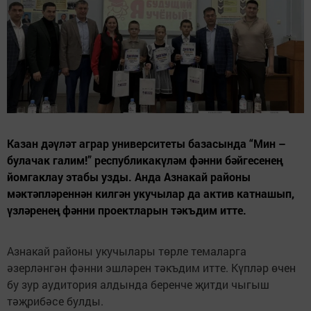
Казан дәүләт аграр университеты базасында “Мин –
булачак галим!” республикакүләм фәнни бәйгесенең
йомгаклау этабы узды. Анда Азнакай районы
мәктәпләреннән килгән укучылар да актив катнашып,
үзләренең фәнни проектларын тәкъдим итте.
Азнакай районы укучылары төрле темаларга
әзерләнгән фәнни эшләрен тәкъдим итте. Күпләр өчен
бу зур аудитория алдында беренче җитди чыгыш
тәҗрибәсе булды.