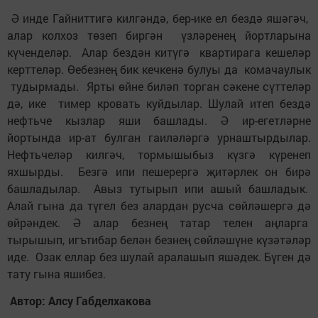
Ә инде Гайниттигә килгәндә, бер-ике ел бездә яшәгәч,
алар колхоз төзеп биргән үзләренең йортларына
күченделәр. Алар бездән китүгә квартирага кешеләр
керттеләр. Өебезнең бик кечкенә булуы да комачаулык
тудырмады. Ярты өйне биләп торган сәкене сүттеләр
дә, ике тимер кровать куйдылар. Шулай итеп бездә
нефтьче кызлар яши башлады. Ә ир-егетләрне
йортында ир-ат булган гаиләләргә урнаштырдылар.
Нефтьчеләр килгәч, тормышыбыз күзгә күренеп
яхшырды. Безгә ипи пешерергә җитәрлек он бирә
башладылар. Авыз тутырып ипи ашый башладык.
Алай гына да түгел без алардан русча сөйләшергә дә
өйрәндек. Ә алар безнең татар телен аңларга
тырышып, игътибар белән безнең сөйләшүне күзәтәләр
иде. Озак еллар без шулай аралашып яшәдек. Бүген дә
тату гына яшибез.
Автор: Алсу Габделхакова