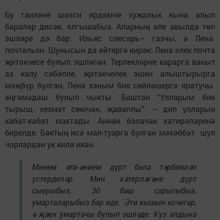
Бу гаиләне шәхси ярдәмче хуҗалык кына алып
баралар дисәк, ялгышабыз. Аларның әле авылда төп
эшләре дә бар. Ильяс слесарь– газчы, ә Лена
почтальон. Шунысын да әйтергә кирәк: Лена элек почта
җитәкчесе булып эшләгән. Терлекләрне карарга вакыт
аз калу сәбәпле, җитәкчелек эшен алыштырырга
мәҗбүр булган. Лена ханым бик сөйләшергә яратучы
әңгәмәдәш булып чыкты. Баштан “Улларым бик
тырыш, хезмәт сөючән, җаваплы”. – дип улларын
кабат-кабат мактады. Аннан балачак хатирәләренә
бирелде. Бактың исә мал-туарга булган мәхәббәт шул
чорлардан ук килә икән.
Минем әти-әнием дүрт бала тәрбияләп
үстерделәр. Мин хәтерләгәне: дүрт
сыерыбыз, 30 баш сарыгыбыз,
умарталарыбыз бар иде. Әти кышын кочегар,
ә җәен умартачы булып эшләде. Күз алдына