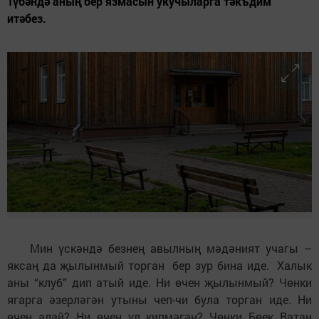
Түбәндә аның бер язмасын укучыларга тәкъдим
итәбез.
Мин үскәндә безнең авылның мәдәният учагы –
яксаң да җылынмый торган бер зур бина иде. Халык
аны “клуб” дип атый иде. Ни өчен җылынмый? Чөнки
ягарга әзерләгән утыны чеп-чи була торган иде. Ни
өчен алай? Ни өчен ул кипмәгән? Чөнки Бөек Ватан