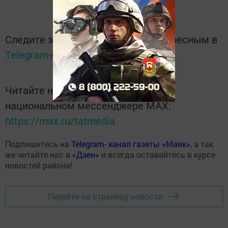
Следите за самым важным и интересным в
Telegram-канале
Татмедиа
Читайте новости Татарстана в
национальном мессенджере MАХ:
https://max.ru/tatmedia
Подпишитесь на
Telegram- канал газеты «Маяк»
, а так
же читайте нас в
«Дзен»
и всегда оставайтесь в курсе
новостей района!
Перейти на страницу новости