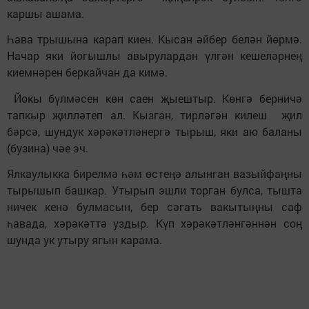
каршы ашама.
Һава трышына карап киен. Кысан әйбер белән йөрмә.
Начар яки йогышлы авырулардан үлгән кешеләрнең
киемнәрен беркайчан да кимә.
Йокы бүлмәсен көн саен җыештыр. Көнгә берничә
тапкыр җилләтеп ал. Кызган, тирләгән килеш җил
бәрсә, шундук хәрәкәтләнергә тырыш, яки аю баланы
(бузина) чәе эч.
Ялкаулыкка бирелмә һәм өстеңә алынган вазыйфаңны
тырышып башкар. Утырып эшли торган булса, тышта
ничек кенә булмасын, бер сәгать вакытыңны саф
һавада, хәрәкәттә уздыр. Күп хәрәкәтләнгәннән соң
шунда ук утыру ягын карама.