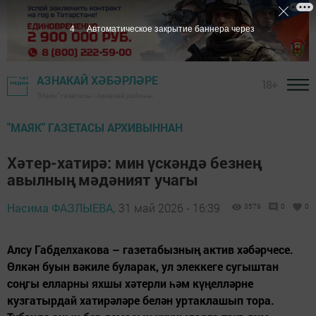
3
Автоматическое закрытие баннера через
АЗНАКАЙ ХӘБӘРЛӘРЕ
18+
"Маяк" газетасы - Азнакай районы
"МАЯК" ГАЗЕТАСЫ АРХИВЫННАН
Хәтер-хатирә: мин үскәндә безнең
авылның мәдәният учагы
Насима ФАЗЛЫЕВА,
31 май 2026 - 16:39
3579
0
0
Алсу Габделхакова – газетабызның актив хәбәрчесе.
Өлкән буын вәкиле буларак, ул элеккеге сугыштан
соңгы елларны яхшы хәтерли һәм күңелләрне
кузгатырдай хатирәләре белән уртаклашып тора.