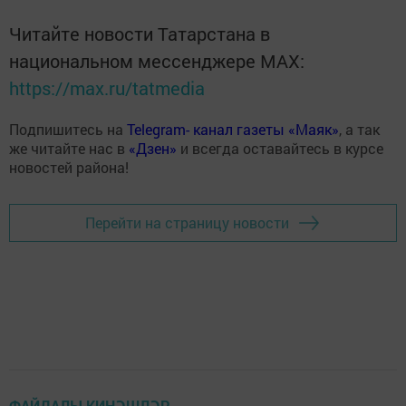
Читайте новости Татарстана в
национальном мессенджере MАХ:
https://max.ru/tatmedia
Подпишитесь на
Telegram- канал газеты «Маяк»
, а так
же читайте нас в
«Дзен»
и всегда оставайтесь в курсе
новостей района!
Перейти на страницу новости
ФАЙДАЛЫ КИҢӘШЛӘР