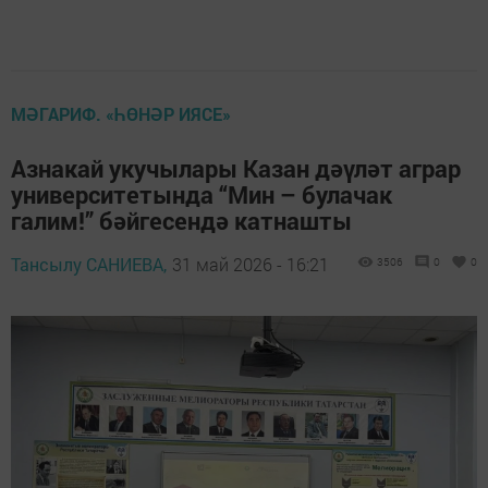
МӘГАРИФ. «ҺӨНӘР ИЯСЕ»
Азнакай укучылары Казан дәүләт аграр
университетында “Мин – булачак
галим!” бәйгесендә катнашты
Тансылу САНИЕВА,
31 май 2026 - 16:21
3506
0
0