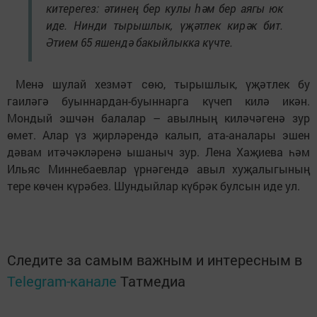
китерегез: әтинең бер кулы һәм бер аягы юк
иде. Нинди тырышлык, үҗәтлек кирәк бит.
Әтием 65 яшендә бакыйлыкка күчте.
Менә шулай хезмәт сөю, тырышлык, үҗәтлек бу
гаиләгә буыннардан-буыннарга күчеп килә икән.
Мондый эшчән балалар – авылның киләчәгенә зур
өмет. Алар үз җирләрендә калып, ата-аналары эшен
дәвам итәчәкләренә ышаныч зур. Лена Хаҗиева һәм
Ильяс Миннебаевлар үрнәгендә авыл хуҗалыгының
тере көчен күрәбез. Шундыйлар күбрәк булсын иде ул.
Следите за самым важным и интересным в
Telegram-канале
Татмедиа