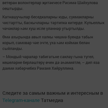
ветеран волонтерлар җитәкчесе Рәсимә Шәйхулова
оештырды.
Катнашучылар беседкаларны юды, сукмакларны
чистартты, баскычларны тәртипкә китерде. Күпьеллык
чәчәкләр һәм хуш исле үләннәр утыртылды.
Өмә ахырында авыл халкы чишмә буенда табын
корып, самовар чәе эчте, уха һәм коймак белән
сыйланды.
– Мондый чаралар табигатьне саклау гына түгел,
кешеләрне берләштерү өчен дә әһәмиятле, – дип яза
даими хәбәрчебез Рәмзия Хәйруллина.
Следите за самым важным и интересным в
Telegram-канале
Татмедиа