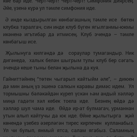
көе бар иде. Черт-черт! Черт-черт! Симфония диярсең.
Әйе, үзенә күрә ул тәмле симфония иде.
Ә инде кыздырылган көнбагашның тәмле исе бөтен
клубка таралгач, син инде клуб бүген ягылганмы-юкмы
икәненә игътибар да итмисең. Клуб эчендә – тәмле
көнбагыш исе.
Җылынуга килгәндә дә сораулар тумагандыр. Ник
дигәнедә, халык белән шыгрым тулы клуб бер сәгать
эчендә кеше тыны белән җылына да куя.
Гайниттәйнең “төтен чыгарып кайтыйм әле”, – диюен
дә мин аның үз эшенә салкын каравы димәс идем. Ул
тормышны бәләкәйдән күреп үскән һәм андый хәлләр
миңа гадәти хәл кебек тоела иде. Безнең өйдә дә
хәлләр шул чама иде. Өйдә ир-ат булмагач, урманнан
утын алып кайтучы да юк иде. Өйне җылытырга җәй
көнендә үзебез әзерләгән тирес кирпечен кулланабыз.
Ул чи булып, янмый ятса, салам ягабыз. Саламның