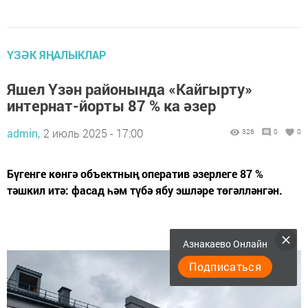
ҮЗӘК ЯҢАЛЫКЛАР
Яшел Үзән районында «Кайгырту»
интернат-йорты 87 % ка әзер
admin,
2 июль 2025 - 17:00
326
0
0
Бүгенге көнгә объектның оператив әзерлеге 87 %
тәшкил итә: фасад һәм түбә ябу эшләре төгәлләнгән.
Азнакаево Онлайн
Подписаться