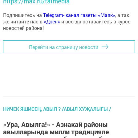
https://max.ru/tatmedia
Подпишитесь на
Telegram- канал газеты «Маяк»
, а так
же читайте нас в
«Дзен»
и всегда оставайтесь в курсе
новостей района!
Перейти на страницу новости
НИЧЕК ЯШИСЕҢ, АВЫЛ ? /АВЫЛ ХУҖАЛЫГЫ /
«Ура, Авылга!» - Азнакай районы
авылларында милли традицияле