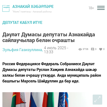
АЗНАКАЙ ХӘБӘРЛӘРЕ
18+
"Маяк" газетасы - Азнакай районы
ДЕПУТАТ КАБУЛ ИТҮЕ
Дәүләт Думасы депутаты Азнакайда
сайлаучылар белән очрашты
4 июль 2025 -
Зульфия Газизуллина,
3706
0
0
13:33
Россия Федерациясе Федераль Собраниесе Дәүләт
Думасы депутаты Руслан Хәҗиев Азнакайда шәһәр
халкы белән очрашу үткәрде. Анда муниципаль район
башлыгы Марсель Шәйдуллин да бар иде.