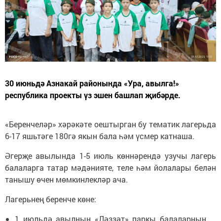
30 июньдә Азнакай районында «Ура, авылга!»
республика проекты үз эшен башлап җибәрде.
«Беренчеләр» хәрәкәте оештырган бу тематик лагерьда
6-17 яшьтәге 180гә якын бала һәм үсмер катнаша.
Әгерҗе авылында 1-5 июль көннәрендә узучы лагерь
балаларга татар мәдәнияте, теле һәм йолалары белән
танышу өчен мөмкинлекләр ача.
Лагерьнең беренче көне:
1 июльдә авылның «Ләззәт» паркы балаларның