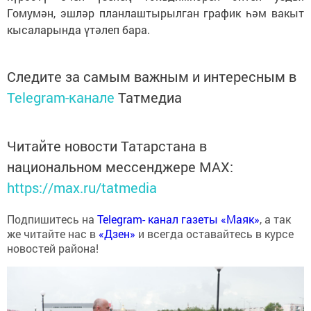
Гомумән, эшләр планлаштырылган график һәм вакыт
кысаларында үтәлеп бара.
Следите за самым важным и интересным в
Telegram-канале
Татмедиа
Читайте новости Татарстана в
национальном мессенджере MАХ:
https://max.ru/tatmedia
Подпишитесь на
Telegram- канал газеты «Маяк»
, а так
же читайте нас в
«Дзен»
и всегда оставайтесь в курсе
новостей района!