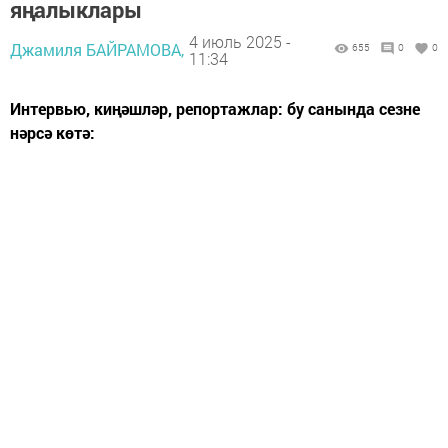
яңалыклары
4 июль 2025 -
Джамиля БАЙРАМОВА,
655
0
0
11:34
Интервью, киңәшләр, репортажлар: бу санында сезне
нәрсә көтә: