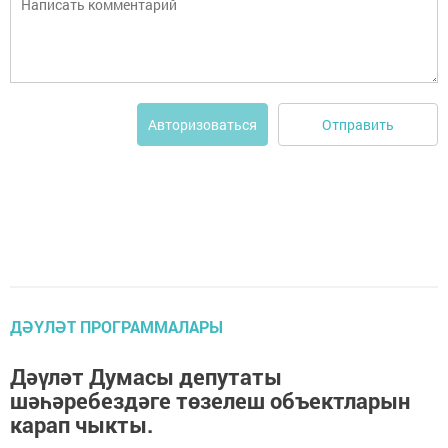
Отправить
Авторизоваться
ДӘҮЛӘТ ПРОГРАММАЛАРЫ
Дәүләт Думасы депутаты
шәһәребездәге төзелеш объектларын
карап чыкты.