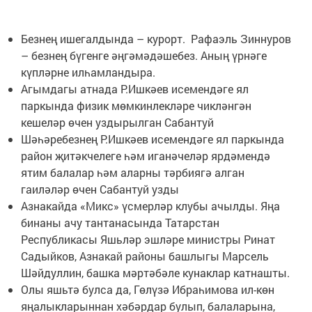
Безнең ишегалдында – курорт. Рафаэль Зиннуров
– безнең бүгенге әңгәмәдәшебез. Аның үрнәге
күпләрне илһамландыра.
Агымдагы атнада Р.Ишкәев исемендәге ял
паркында физик мөмкинлекләре чикләнгән
кешеләр өчен уздырылган Сабантуй
Шәһәребезнең Р.Ишкәев исемендәге ял паркында
район җитәкчелеге һәм иганәчеләр ярдәмендә
ятим балалар һәм аларны тәрбиягә алган
гаиләләр өчен Сабантуй узды
Азнакайда «Микс» үсмерләр клубы ачылды. Яңа
бинаны ачу тантанасында Татарстан
Республикасы Яшьләр эшләре министры Ринат
Садыйков, Азнакай районы башлыгы Марсель
Шәйдуллин, башка мәртәбәле кунаклар катнашты.
Олы яшьтә булса да, Гөлүзә Ибраһимова ил-көн
яңалыкларыннан хәбәрдар булып, балаларына,