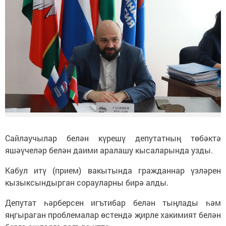
Сайлаучылар белән күрешү депутатның төбәктә
яшәүчеләр белән даими аралашу кысаларында узды.
Кабул итү (прием) вакытында гражданнар үзләрен
кызыксындырган сорауларны бирә алды.
Депутат һәрберсен игътибар белән тыңлады һәм
яңгыраган проблемалар өстендә җирле хакимият белән