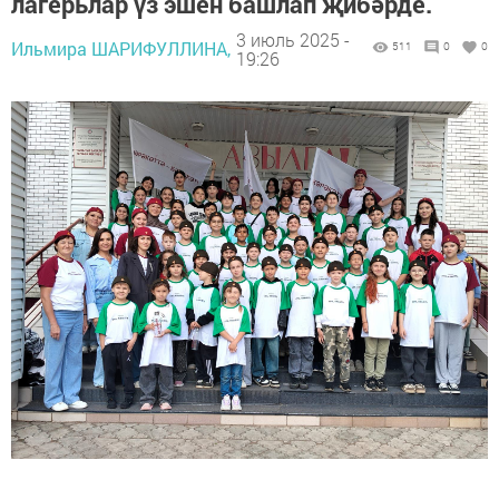
лагерьлар үз эшен башлап җибәрде.
3 июль 2025 -
Ильмира ШАРИФУЛЛИНА,
511
0
0
19:26