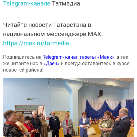
Telegram-канале
Татмедиа
Читайте новости Татарстана в
национальном мессенджере MАХ:
https://max.ru/tatmedia
Подпишитесь на
Telegram- канал газеты «Маяк»
, а так
же читайте нас в
«Дзен»
и всегда оставайтесь в курсе
новостей района!