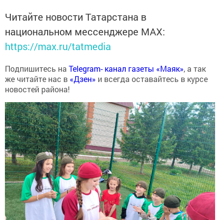
Читайте новости Татарстана в
национальном мессенджере MАХ:
https://max.ru/tatmedia
Подпишитесь на
Telegram- канал газеты «Маяк»
, а так
же читайте нас в
«Дзен»
и всегда оставайтесь в курсе
новостей района!