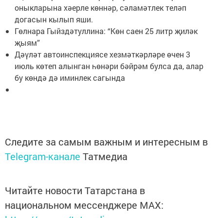
оныкларына хәерле көннәр, сәламәтлек теләп
догасын кылып яши.
Гөлнара Гыйздәтуллина: “Көн саен 25 литр җиләк
җыям”
Дәүләт автоинспекциясе хезмәткәрләре өчен 3
июль көтеп алынган һөнәри бәйрәм булса да, алар
бу көндә дә иминлек сагында
Следите за самым важным и интересным в
Telegram-канале
Татмедиа
Читайте новости Татарстана в
национальном мессенджере MАХ: