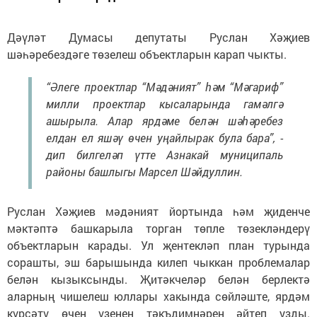
Дәүләт Думасы депутаты Руслан Хәҗиев
шәһәребездәге төзелеш объектларын карап чыкты.
“Әлеге проектлар “Мәдәният” һәм “Мәгариф”
милли проектлар кысаларында гамәлгә
ашырыла. Алар ярдәме белән шәһәребез
елдан ел яшәү өчен уңайлырак була бара”, -
дип билгеләп үтте Азнакай муниципаль
районы башлыгы Марсел Шәйдуллин.
Руслан Хәҗиев мәдәният йортында һәм җиденче
мәктәптә башкарыла торган төпле төзекләндерү
объектларын карады. Ул җентекләп план турында
сорашты, эш барышында килеп чыккан проблемалар
белән кызыксынды. Җитәкчеләр белән берлектә
аларның чишелеш юллары хакында сөйләште, ярдәм
күрсәтү өчен үзенең тәкъдимнәрен әйтеп узды.