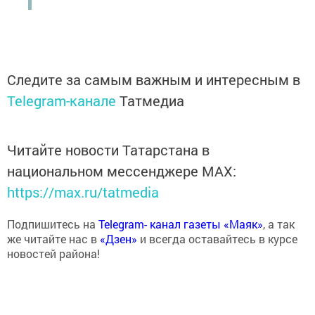
Следите за самым важным и интересным в
Telegram-канале
Татмедиа
Читайте новости Татарстана в
национальном мессенджере MАХ:
https://max.ru/tatmedia
Подпишитесь на
Telegram- канал газеты «Маяк»
, а так
же читайте нас в
«Дзен»
и всегда оставайтесь в курсе
новостей района!