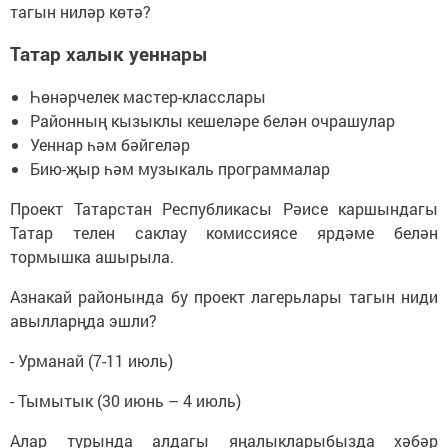
тагын ниләр көтә?
Татар халык уеннары
Һөнәрчелек мастер-класслары
Районның кызыклы кешеләре белән очрашулар
Уеннар һәм бәйгеләр
Бию-җыр һәм музыкаль программалар
Проект Татарстан Республикасы Рәисе каршындагы
Татар телен саклау комиссиясе ярдәме белән
тормышка ашырыла.
Азнакай районында бу проект лагерьлары тагын ниди
авылларңда эшли?
- Урманай (7-11 июль)
- Тымытык (30 июнь – 4 июль)
Алар турында алдагы яңалыкларыбызда хәбәр