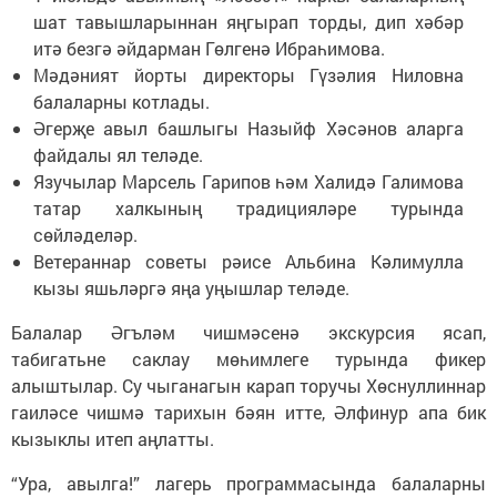
шат тавышларыннан яңгырап торды, дип хәбәр
итә безгә әйдарман Гөлгенә Ибраһимова.
Мәдәният йорты директоры Гүзәлия Ниловна
балаларны котлады.
Әгерҗе авыл башлыгы Назыйф Хәсәнов аларга
файдалы ял теләде.
Язучылар Марсель Гарипов һәм Халидә Галимова
татар халкының традицияләре турында
сөйләделәр.
Ветераннар советы рәисе Альбина Кәлимулла
кызы яшьләргә яңа уңышлар теләде.
Балалар Әгъләм чишмәсенә экскурсия ясап,
табигатьне саклау мөһимлеге турында фикер
алыштылар. Су чыганагын карап торучы Хөснуллиннар
гаиләсе чишмә тарихын бәян итте, Әлфинур апа бик
кызыклы итеп аңлатты.
“Ура, авылга!” лагерь программасында балаларны