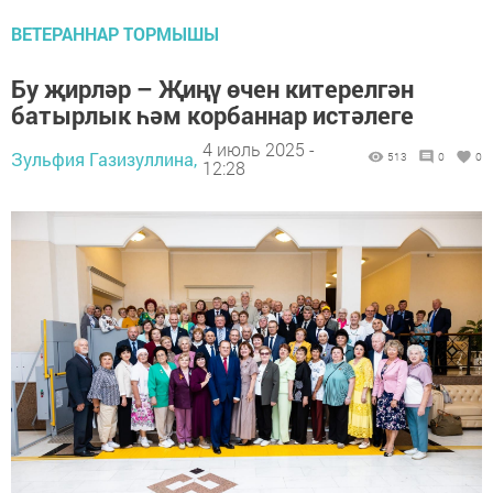
ВЕТЕРАННАР ТОРМЫШЫ
Бу җирләр – Җиңү өчен китерелгән
батырлык һәм корбаннар истәлеге
4 июль 2025 -
Зульфия Газизуллина,
513
0
0
12:28