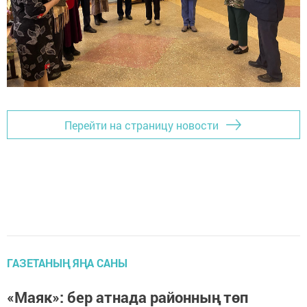
Перейти на страницу новости
ГАЗЕТАНЫҢ ЯҢА САНЫ
«Маяк»: бер атнада районның төп