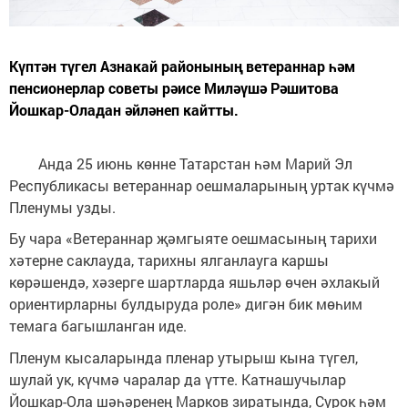
Күптән түгел Азнакай районының ветераннар һәм
пенсионерлар советы рәисе Миләүшә Рәшитова
Йошкар-Оладан әйләнеп кайтты.
Анда 25 июнь көнне Татарстан һәм Марий Эл
Республикасы ветераннар оешмаларының уртак күчмә
Пленумы узды.
Бу чара «Ветераннар җәмгыяте оешмасының тарихи
хәтерне саклауда, тарихны ялганлауга каршы
көрәшендә, хәзерге шартларда яшьләр өчен әхлакый
ориентирларны булдыруда роле» дигән бик мөһим
темага багышланган иде.
Пленум кысаларында пленар утырыш кына түгел,
шулай ук, күчмә чаралар да үтте. Катнашучылар
Йошкар-Ола шәһәренең Марков зиратында, Сурок һәм