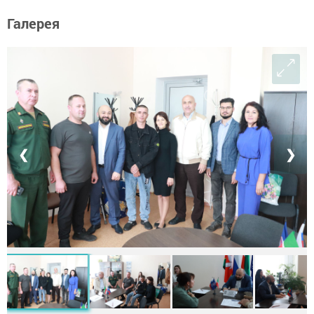
Галерея
❮
❯