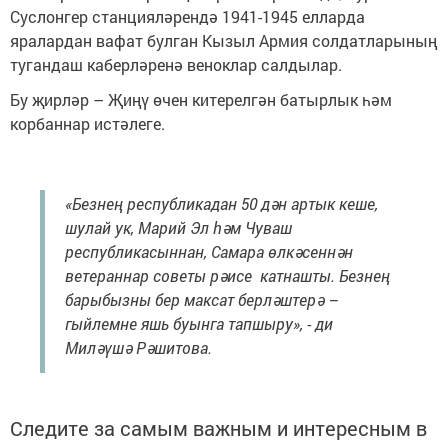
Суслонгер станцияләрендә 1941-1945 елларда
яралардан вафат булган Кызыл Армия солдатларының
тугандаш каберләренә веноклар салдылар.
Бу җирләр – Җиңү өчен китерелгән батырлык һәм
корбаннар истәлеге.
«Безнең республикадан 50 дән артык кеше,
шулай ук, Марий Эл һәм Чуваш
республикасыннан, Самара өлкәсеннән
ветераннар советы рәисе катнашты. Безнең
барыбызны бер максат берләштерә –
гыйлемне яшь буынга тапшыру», - ди
Миләүшә Рәшитова.
Следите за самым важным и интересным в