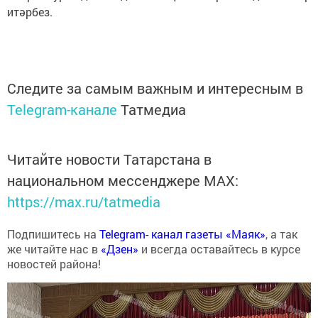
итәрбез.
Следите за самым важным и интересным в
Telegram-канале
Татмедиа
Читайте новости Татарстана в
национальном мессенджере MАХ:
https://max.ru/tatmedia
Подпишитесь на
Telegram- канал газеты «Маяк»
, а так
же читайте нас в
«Дзен»
и всегда оставайтесь в курсе
новостей района!