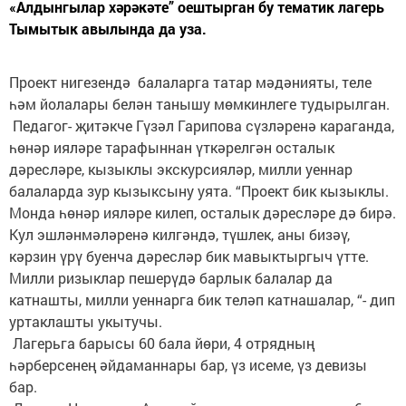
«Алдынгылар хәрәкәте” оештырган бу тематик лагерь
Тымытык авылында да уза.
Проект нигезендә балаларга татар мәдәнияты, теле
һәм йолалары белән танышу мөмкинлеге тудырылган.
Педагог- җитәкче Гүзәл Гарипова сүзләренә караганда,
һөнәр ияләре тарафыннан үткәрелгән осталык
дәресләре, кызыклы экскурсияләр, милли уеннар
балаларда зур кызыксыну уята. “Проект бик кызыклы.
Монда һөнәр ияләре килеп, осталык дәресләре дә бирә.
Кул эшләнмәләренә килгәндә, түшлек, аны бизәү,
кәрзин үрү буенча дәресләр бик мавыктыргыч үтте.
Милли ризыклар пешерүдә барлык балалар да
катнашты, милли уеннарга бик теләп катнашалар, “- дип
уртаклашты укытучы.
Лагерьга барысы 60 бала йөри, 4 отрядның
һәрберсенең әйдаманнары бар, үз исеме, үз девизы
бар.