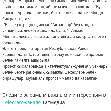
Диләрә Насрыева Азнакай гимназиясе укучысы. 6нчы
сыйныфны тәмамлап, әбисенә кунакка кайткан. “Бу
проект турында ишеткәч, бик теләп язылдым. Монда
бик рәхәт”,- ди.
“Безнең отрядның исеме “Алтыннар” без монда
уйныйбыз, дискотекалар да була, “- Алмас
Миннегалиев лагерьга алдагы елга да килергә теләген
белдерде.
Әлеге проект Татарстан Республикасы Рәисе
каршындагы Татар телен саклау комиссиясе ярдәме
белән гамәлгә ашырыла.
Проект кысаларында интеллектуаль-күңел ачу уеннары
белән бергә районның кызыклы шәхесләре белән
очрашулар, музыкаль программалар да каралган.
Следите за самым важным и интересным в
Telegram-канале
Татмедиа