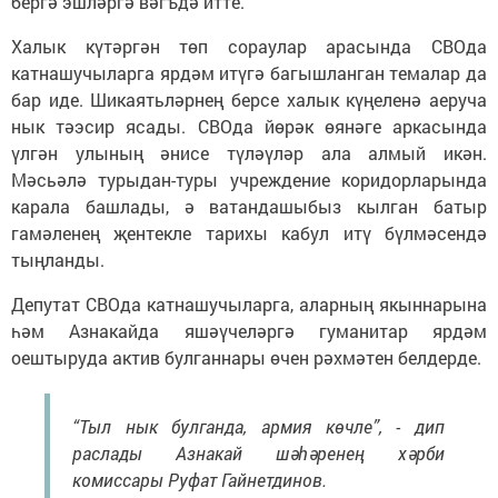
бергә эшләргә вәгъдә итте.
Халык күтәргән төп сораулар арасында СВОда
катнашучыларга ярдәм итүгә багышланган темалар да
бар иде. Шикаятьләрнең берсе халык күңеленә аеруча
нык тәэсир ясады. СВОда йөрәк өянәге аркасында
үлгән улының әнисе түләүләр ала алмый икән.
Мәсьәлә турыдан-туры учреждение коридорларында
карала башлады, ә ватандашыбыз кылган батыр
гамәленең җентекле тарихы кабул итү бүлмәсендә
тыңланды.
Депутат СВОда катнашучыларга, аларның якыннарына
һәм Азнакайда яшәүчеләргә гуманитар ярдәм
оештыруда актив булганнары өчен рәхмәтен белдерде.
“Тыл нык булганда, армия көчле”, - дип
раслады Азнакай шәһәренең хәрби
комиссары Руфат Гайнетдинов.