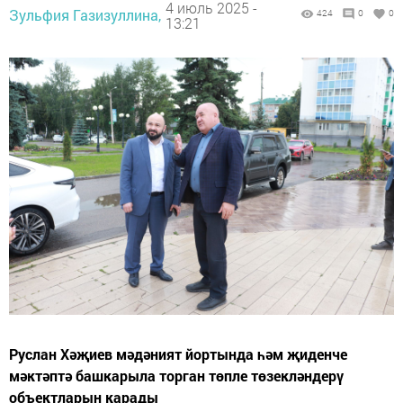
4 июль 2025 -
Зульфия Газизуллина,
424
0
0
13:21
Руслан Хәҗиев мәдәният йортында һәм җиденче
мәктәптә башкарыла торган төпле төзекләндерү
объектларын карады