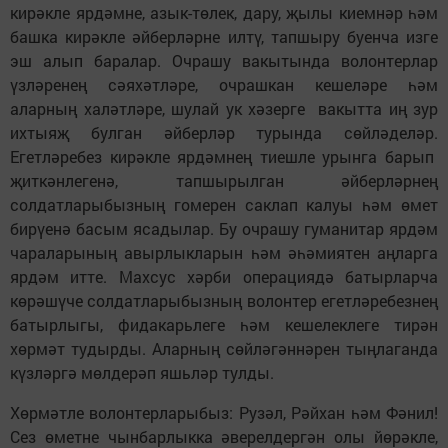
кирәкле ярдәмне, азык-төлек, дару, җылы киемнәр һәм
башка кирәкле әйберләрне илтү, тапшыру буенча изге
эш алып баралар. Очрашу вакытында волонтерлар
үзләренең сәяхәтләре, очрашкан кешеләре һәм
аларның халәтләре, шулай ук хәзерге вакытта иң зур
ихтыяҗ булган әйберләр турында сөйләделәр.
Егетләребез кирәкле ярдәмнең тиешле урынга барып
җиткәнлегенә, тапшырылган әйберләрнең
солдатларыбызның гомерен саклап калуы һәм өмет
бирүенә басым ясадылар. Бу очрашу гуманитар ярдәм
чараларының авырлыкларын һәм әһәмиятен аңларга
ярдәм итте. Махсус хәрби операциядә батырларча
көрәшүче солдатларыбызның волонтер егетләребезнең
батырлыгы, фидакарьлеге һәм кешелеклеге тирән
хөрмәт тудырды. Аларның сөйләгәннәрен тыңлаганда
күзләргә мөлдерәп яшьләр тулды.
Хөрмәтле волонтерларыбыз: Рузәл, Рәйхан һәм Фәнил!
Сез өметне чынбарлыкка әверелдергән олы йөрәкле,