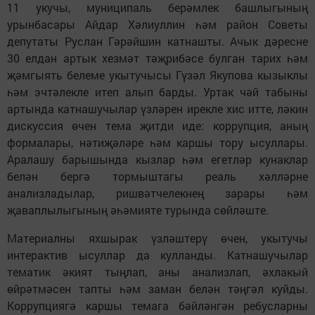
11 укучы, муниципаль берәмлек башлыгының
урынбасары Айдар Хәлиуллин һәм район Советы
депутаты Руслан Гәрәйшин катнашты. Ачык дәресне
30 елдан артык хезмәт тәҗрибәсе булган тарих һәм
җәмгыять белеме укытучысы Гүзәл Якупова кызыклы
һәм эчтәлекле итеп алып барды. Уртак чәй табыны
артында катнашучылар үзләрен ирекле хис итте, ләкин
дискуссия өчен тема җитди иде: коррупция, аның
формалары, нәтиҗәләре һәм каршы тору ысуллары.
Аралашу барышында кызлар һәм егетләр кунаклар
белән бергә тормыштагы реаль хәлләрне
анализладылар, ришвәтчелекнең зарары һәм
җаваплылыгының әһәмияте турында сөйләште.
Материалны яхшырак үзләштерү өчен, укытучы
интерактив ысуллар да кулланды. Катнашучылар
тематик әкият тыңлап, аны анализлап, әхлакый
өйрәтмәсен тапты һәм заман белән тәңгәл куйды.
Коррупциягә каршы темага бәйләнгән ребусларны