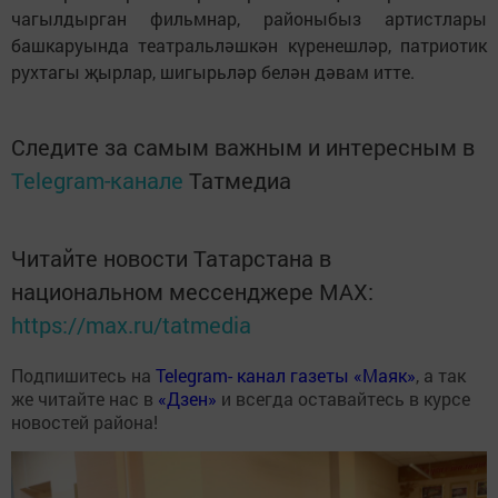
чагылдырган фильмнар, районыбыз артистлары
башкаруында театральләшкән күренешләр, патриотик
рухтагы җырлар, шигырьләр белән дәвам итте.
Следите за самым важным и интересным в
Telegram-канале
Татмедиа
Читайте новости Татарстана в
национальном мессенджере MАХ:
https://max.ru/tatmedia
Подпишитесь на
Telegram- канал газеты «Маяк»
, а так
же читайте нас в
«Дзен»
и всегда оставайтесь в курсе
новостей района!