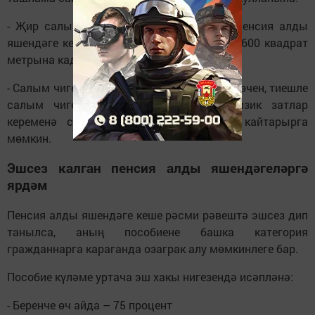
- Җир салымын киметү. Салым базасы пенсия алды
яшендәге кешегә караган бер участокның 600 квадрат
метрына кадәр кадастр бәясенә кими.
- Салым чигерүенә хокук. Уку яки дәвалану өчен, тиешле
салым чигерүләреннән файдаланып, физик затлар
кеременә салымның бер өлешен кире кайтарырга
мөмкин.
Эшсез калган пенсия алды яшендәгеләргә
ярдәм
Пенсия алды яшендәге кеше рәсми рәвештә эшсез дип
танылса, аның пособиене башка категория
гражданнарга караганда озаграк алу мөмкинлеге бар.
Пособие күләме уртача эш хакы нигезендә исәпләнә:
- Беренче өч айда – 75 процент