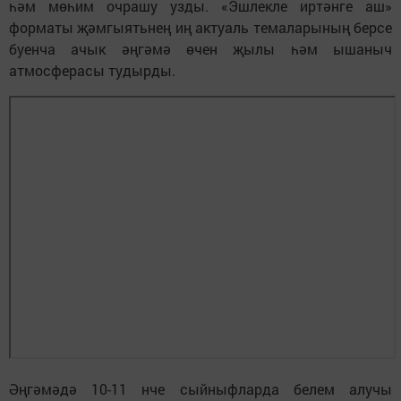
һәм мөһим очрашу узды. «Эшлекле иртәнге аш»
форматы җәмгыятьнең иң актуаль темаларының берсе
буенча ачык әңгәмә өчен җылы һәм ышаныч
атмосферасы тудырды.
Әңгәмәдә 10-11 нче сыйныфларда белем алучы