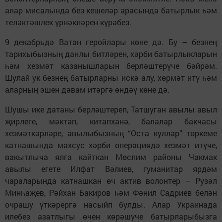
алар мисалында без кешеләр арасында батырлык һәм
теләктәшлек үрнәкләрен күрәбез.
9 декабрьдә Ватан геройлары көне дә. Бу – безнең
тарихыбызның данлы битләрен, хәрби батырлыкларын
һәм хезмәт казанышларын берләштерүче бәйрәм.
Шулай ук безнең батырларны искә алу, хөрмәт итү һәм
аларның эшен дәвам итәргә өндәү көне дә.
Шушы ике датаны берләштереп, Татшуган авылы авыл
җирлеге, мәктәп, китапханә, балалар бакчасы
хезмәткәрләре, авылыбызның “Оста куллар” төркеме
катнашында махсус хәрби операциядә хезмәт итүче,
вакытлыча ялга кайткан Мөслим районы Чакмак
авылы егете Илфат Вәлиев, гуманитар ярдәм
чараларында катнашкан өч актив волонтер – Рузәл
Минһаҗев, Рәйхан Бакиров һәм Фәнил Садриев белән
очрашу үткәрергә насыйп булды. Алар Украинада
илебез азатлыгы өчен көрәшүче батырларыбызга