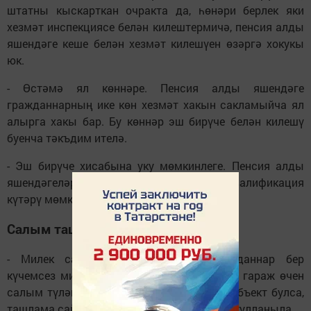
штатны кыскарткан очракта да, һөнәри берлек яки
хезмәт инспекциясе белән килештермичә, пенсия алды
яшендәге кеше белән хезмәт килешүен өзәргә хокукы
юк.
- Өстәмә ял көннәре. Пенсия алды яшендәге
гражданнарның ике көн хезмәт хакын сакламыйча ял
алырга хакы бар. Бу көннәр эш бирүче белән килешү
буенча тәкъдим ителә.
- Эш бирүче хисабына уку мөмкинлеге. Пенсия алды
яшендәгеләрнең бушлай яңадан уку яки квалификация
күтәрү мөмкинлеге бар.
Салым ташламалары
- Милек салымыннан азат итү. Гражданнар бер
күчемсез милек объекты: йорт, фатир яки гараж өчен
салым түләмәскә мөмкин. Әгәр берничә объект булса,
ташлама сайланган объектка карата гына кулланыла.