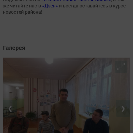
же читайте нас в
«Дзен»
и всегда оставайтесь в курсе
новостей района!
Галерея
❮
❯