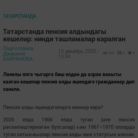
ТАТАРСТАНДА
Татарстанда пенсия алдындагы
кешеләр: нинди ташламалар каралган
Подготовила
10 декабрь 2025 -
Джамиля
523
0
0
10:34
БАЙРАМОВА,
Лаеклы ялга чыгарга биш елдан да азрак вакыты
калган кешеләр пенсия алды яшендәге гражданнар дип
санала.
Пенсия алды яшендәгеләргә кемнәр керә?
2025 елда 1966 елда туган (әле пенсия
рәсмиләштермәгән булсалар) һәм 1967–1970 елларда
туган хатын-кызлар пенсия алды яше статусын алачак.