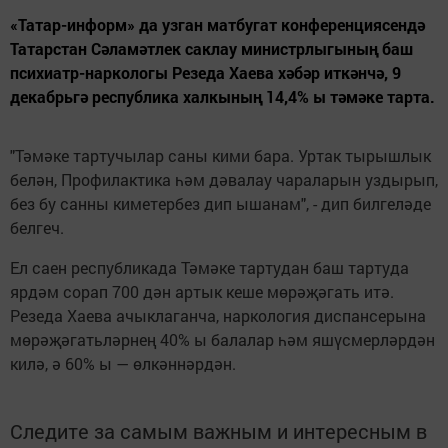
«Татар-информ» да узган матбугат конференциясендә
Татарстан Сәламәтлек саклау министрлыгының баш
психиатр-наркологы Резеда Хаева хәбәр иткәнчә, 9
декабрьгә республика халкының 14,4% ы тәмәке тарта.
"Тәмәке тартучылар саны кими бара. Уртак тырышлык
белән, Профилактика һәм дәвалау чараларын уздырып,
без бу санны киметербез дип ышанам", - дип билгеләде
белгеч.
Ел саен республикада Тәмәке тартудан баш тартуда
ярдәм сорап 700 дән артык кеше мөрәҗәгать итә.
Резеда Хаева ачыклаганча, наркология диспансерына
мөрәҗәгатьләрнең 40% ы балалар һәм яшүсмерләрдән
килә, ә 60% ы — өлкәннәрдән.
Следите за самым важным и интересным в