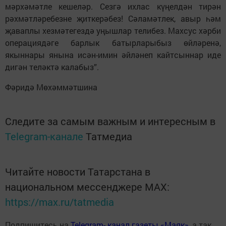
мәрхәмәтле кешеләр. Сезгә ихлас күңелдән тирән
рәхмәтләребезне җиткерәбез! Сәламәтлек, авыр һәм
җаваплы хезмәтегездә уңышлар телибез. Махсус хәрби
операциядәге барлык батырларыбыз өйләренә,
якыннары янына исән-имин әйләнеп кайтсыннар иде
дигән теләктә калабыз”.
Фәридә Мөхәммәтшина
Следите за самым важным и интересным в
Telegram-канале
Татмедиа
Читайте новости Татарстана в
национальном мессенджере MАХ:
https://max.ru/tatmedia
Подпишитесь на
Telegram- канал газеты «Маяк»
, а так