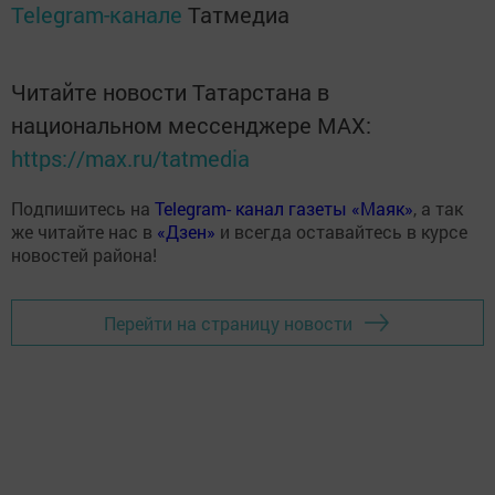
Telegram-канале
Татмедиа
Читайте новости Татарстана в
национальном мессенджере MАХ:
https://max.ru/tatmedia
Подпишитесь на
Telegram- канал газеты «Маяк»
, а так
же читайте нас в
«Дзен»
и всегда оставайтесь в курсе
новостей района!
Перейти на страницу новости