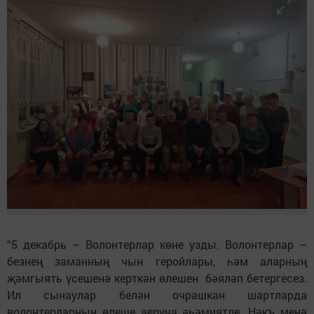
“5 декабрь – Волонтерлар көне узды. Волонтерлар –
безнең заманның чын геройлары, һәм аларның
җәмгыять үсешенә керткән өлешен бәяләп бетергесез.
Ил сынаулар белән очрашкан шартларда
волонтерларның өлеше аеруча әһәмиятле. Нәкъ менә