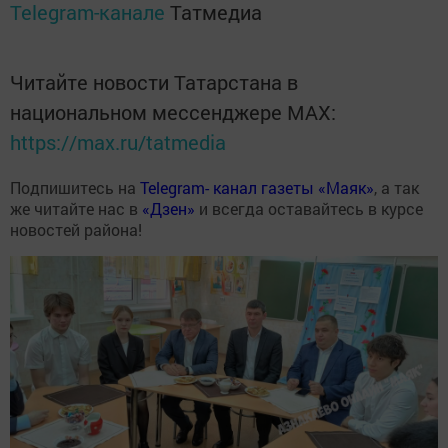
Telegram-канале
Татмедиа
Читайте новости Татарстана в
национальном мессенджере MАХ:
https://max.ru/tatmedia
Подпишитесь на
Telegram- канал газеты «Маяк»
, а так
же читайте нас в
«Дзен»
и всегда оставайтесь в курсе
новостей района!