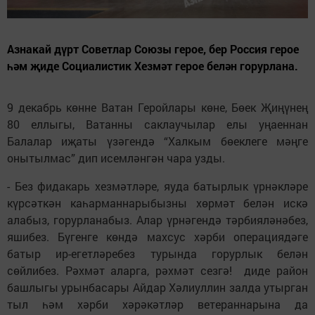
Азнакай дүрт Советлар Союзы герое, бер Россия герое
һәм җиде Социалистик Хезмәт герое белән горурлана.
9 декабрь көнне Ватан Геройлары көне, Бөек Җиңүнең
80 еллыгы, Ватанны саклаучылар елы уңаеннан
Балалар иҗаты үзәгендә “Халкым бөеклеге мәңге
онытылмас” дип исемләнгән чара узды.
- Без фидакарь хезмәтләре, яуда батырлык үрнәкләре
күрсәткән каһарманнарыбызны хөрмәт белән искә
алабыз, горурланабыз. Алар үрнәгендә тәрбияләнәбез,
яшибез. Бүгенге көндә махсус хәрби операциядәге
батыр ир-егетләребез турында горурлык белән
сөйлибез. Рәхмәт аларга, рәхмәт сезгә! диде район
башлыгы урынбасары Айдар Хәлиуллин залда утырган
тыл һәм хәрби хәрәкәтләр ветераннарына да