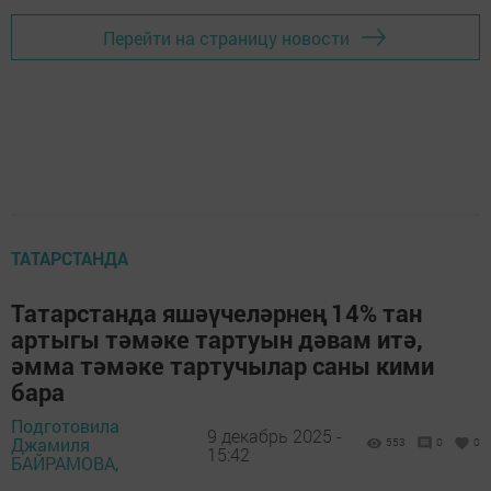
Перейти на страницу новости
ТАТАРСТАНДА
Татарстанда яшәүчеләрнең 14% тан
артыгы тәмәке тартуын дәвам итә,
әмма тәмәке тартучылар саны кими
бара
Подготовила
9 декабрь 2025 -
Джамиля
553
0
0
15:42
БАЙРАМОВА,