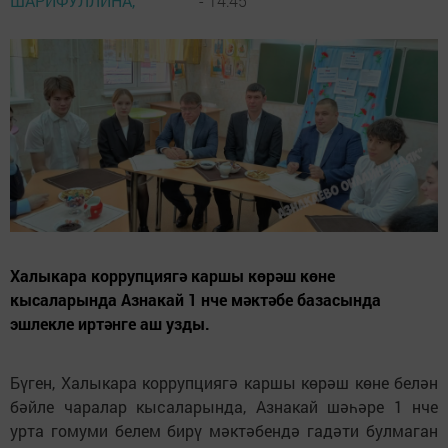
ШАРИФУЛЛИНА,
- 14:45
Халыкара коррупциягә каршы көрәш көне
кысаларында Азнакай 1 нче мәктәбе базасында
эшлекле иртәнге аш узды.
Бүген, Халыкара коррупциягә каршы көрәш көне белән
бәйле чаралар кысаларында, Азнакай шәһәре 1 нче
урта гомуми белем бирү мәктәбендә гадәти булмаган