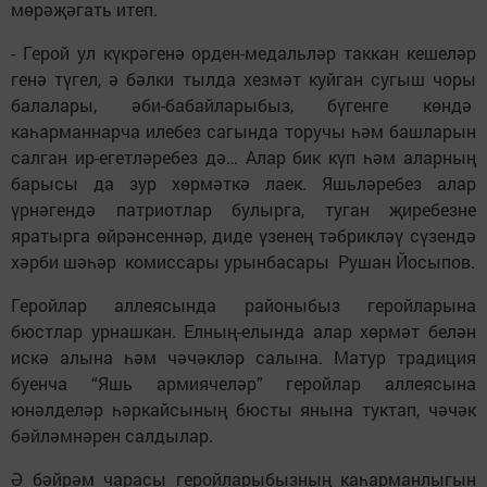
мөрәҗәгать итеп.
- Герой ул күкрәгенә орден-медальләр таккан кешеләр
генә түгел, ә бәлки тылда хезмәт куйган сугыш чоры
балалары, әби-бабайларыбыз, бүгенге көндә
каһарманнарча илебез сагында торучы һәм башларын
салган ир-егетләребез дә… Алар бик күп һәм аларның
барысы да зур хөрмәткә лаек. Яшьләребез алар
үрнәгендә патриотлар булырга, туган җиребезне
яратырга өйрәнсеннәр, диде үзенең тәбрикләү сүзендә
хәрби шәһәр комиссары урынбасары Рушан Йосыпов.
Геройлар аллеясында районыбыз геройларына
бюстлар урнашкан. Елның-елында алар хөрмәт белән
искә алына һәм чәчәкләр салына. Матур традиция
буенча “Яшь армиячеләр” геройлар аллеясына
юнәлделәр һәркайсының бюсты янына туктап, чәчәк
бәйләмнәрен салдылар.
Ә бәйрәм чарасы геройларыбызның каһарманлыгын