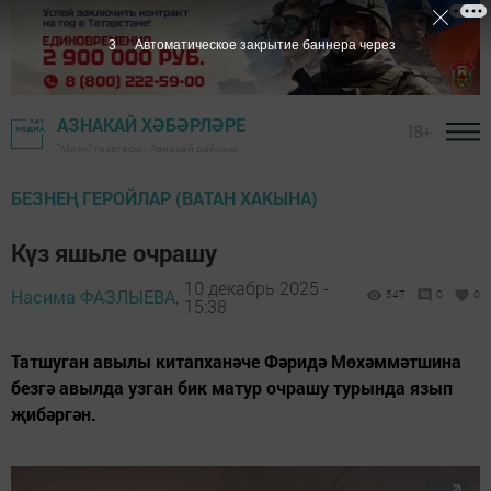
2
Автоматическое закрытие баннера через
АЗНАКАЙ ХӘБӘРЛӘРЕ
18+
"Маяк" газетасы - Азнакай районы
БЕЗНЕҢ ГЕРОЙЛАР (ВАТАН ХАКЫНА)
Күз яшьле очрашу
10 декабрь 2025 -
Насима ФАЗЛЫЕВА,
547
0
0
15:38
Татшуган авылы китапханәче Фәридә Мөхәммәтшина
безгә авылда узган бик матур очрашу турында язып
җибәргән.