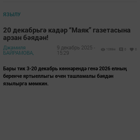
ЯЗЫЛУ
20 декабрьгә кадәр “Маяк” газетасына
арзан бәядән!
Джамиля
9 декабрь 2025 -
10694
0
0
БАЙРАМОВА,
15:29
Бары тик 3-20 декабрь көннәрендә генә 2026 елның
беренче яртыеллыгы өчен ташламалы бәядән
язылырга мөмкин.