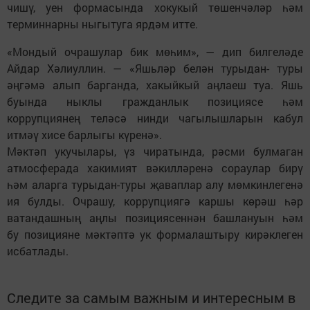
чишү, уен формасында хокукый төшенчәләр һәм
терминнарны ныгытуга ярдәм итте.
«Мондый очрашулар бик мөһим», — дип билгеләде
Айдар Хәлиуллин. — «Яшьләр белән турыдан- туры
әңгәмә алып барганда, хакыйкый аңлаеш туа. Яшь
буында ныклы гражданлык позициясе һәм
коррупциянең теләсә нинди чагылышларын кабул
итмәү хисе барлыгы күренә».
Мәктәп укучылары, үз чиратында, рәсми булмаган
атмосферада хакимият вәкилләренә сораулар бирү
һәм аларга турыдан-туры җаваплар алу мөмкинлегенә
ия булды. Очрашу, коррупциягә каршы көрәш һәр
ватандашның аңлы позициясеннән башлануын һәм
бу позицияне мәктәптә ук формалаштыру кирәклеген
исбатлады.
Следите за самым важным и интересным в