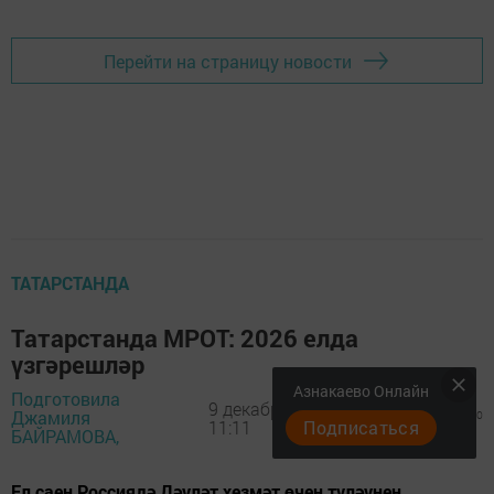
Перейти на страницу новости
ТАТАРСТАНДА
Татарстанда МРОТ: 2026 елда
үзгәрешләр
Азнакаево Онлайн
Подготовила
9 декабрь 2025 -
Джамиля
480
0
0
11:11
Подписаться
БАЙРАМОВА,
Ел саен Россиядә Дәүләт хезмәт өчен түләүнең