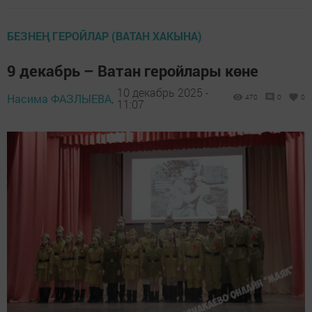
БЕЗНЕҢ ГЕРОЙЛАР (ВАТАН ХАКЫНА)
9 декабрь – Ватан геройлары көне
10 декабрь 2025 -
Насима ФАЗЛЫЕВА,
470
0
0
11:07