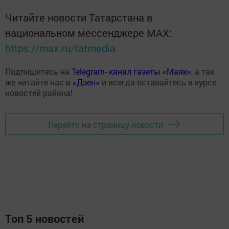
Читайте новости Татарстана в
национальном мессенджере MАХ:
https://max.ru/tatmedia
Подпишитесь на
Telegram- канал газеты «Маяк»
, а так
же читайте нас в
«Дзен»
и всегда оставайтесь в курсе
новостей района!
Перейти на страницу новости
Топ 5 новостей