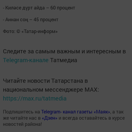
- Киләсе дүрт айда – 60 процент
- Аннан соң – 45 процент
Фото: © «Татар-информ»
Следите за самым важным и интересным в
Telegram-канале
Татмедиа
Читайте новости Татарстана в
национальном мессенджере MАХ:
https://max.ru/tatmedia
Подпишитесь на
Telegram- канал газеты «Маяк»
, а так
же читайте нас в
«Дзен»
и всегда оставайтесь в курсе
новостей района!