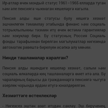
Ир-атлар өчен мондый статус 1961–1965 елларда туган
һәм әле пенсиягә чыкмаган кешеләргә кагыла.
Пенсия алды яше статусы булу кешегә хезмәт
эшчәнлеген тәмамлау этабында финанс һәм социаль
тотрыклылыкны тәэмин итү өчен өстәмә гарантияләр
һәм хокуклар бирә. Бу статусның Россия Социаль
фонды тарафыннан бирелгән мәгълүматлар нигезендә
автоматик рәвештә бирелүен исәпкә алу мөһим.
Нинди ташламалар каралган?
Пенсия алды яшендәге кешеләр хезмәт, салым һәм
социаль өлкәләрдә киң ташламаларга өмет итә ала. Бу
чараларның барысы да гражданнарга пенсиягә чыгуга
әзерлек чорында ярдәм итүгә юнәлдерелгән.
Хезмәттәге өстенлекләр
- Нигезсез эштән азат итүдән саклау. Эш бирүченең,