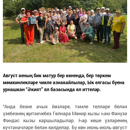
Август аеның бик матур бер көнендә, бер төркем
мөмкинлекләре чикле азнакайлылар, Ык елгасы буена
урнашкан “Әкият” ял базасында ял иттеләр.
“Анда безне ачык йөзләре, тәмле телләре белән
үзебезнең җитәкчебез Гөлнара Мөнир кызы һәм Фәнүзә
Фәндәс кызы каршыладылар. Һәр кеше үзләренең
күчтәнәчләре белән килделәр. Бу көн июнь-июль-август