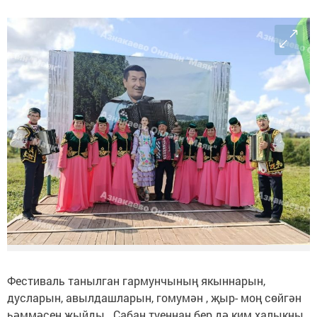
Фестиваль танылган гармунчының якыннарын,
дусларын, авылдашларын, гомумән , җыр- моң сөйгән
һәммәсен җыйды. Сабан туеннан бер дә ким халыкны