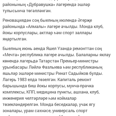
районының «Дубравушка» лагерендә эшләр
тулысынча төгәлләнгән.
Реновациядән соң быелның июлендә Әгерҗе
районында «Алмалы» лагере ачылды. Монда клуб,
йокы корпуслары, актлар һәм спорт заллары
яңартылган.
Быелның июнь аенда Яшел Үзәндә ремонттан соң
«Мечта» республика лагере ачылды. Балаларны яклау
көнендә лагерьдә Татарстан Премьер-министры
урынбасары Ләйлә Фазлыева
һәм республиканың
яшьләр эшләре министры Ринат Садыйков булды.
Лагерь 1983 елда төзелгән. Капиталь ремонт
барышында биш йокы корпусы, мунча-прачка
комплексы, КПП, медицина пункты, ашханә, клуб,
инженерия челтәрләре һәм коймалар
төзекләндерелгән. Монда беседкалар, учак ягу
зоналары, урам сәхнәсе, универсаль спорт