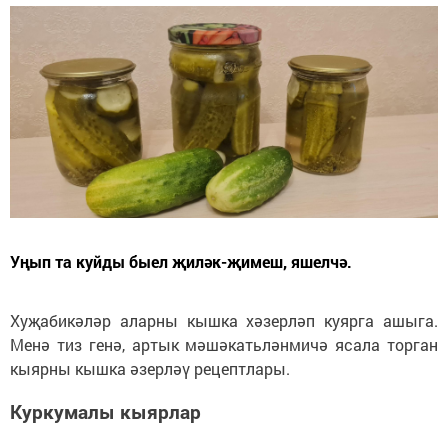
Уңып та куйды быел җиләк-җимеш, яшелчә.
Хуҗабикәләр аларны кышка хәзерләп куярга ашыга.
Менә тиз генә, артык мәшәкатьләнмичә ясала торган
кыярны кышка әзерләү рецептлары.
Куркумалы кыярлар