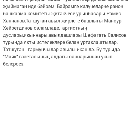
җыймаган иде бәйрәм. Бәйрәмгә килүчеларне район
башкарма комитеты җитәкчесе урынбасары Рәмис
Ханнанов,Татшуган авыл җирлеге башлыгы Мансур
Хәйретдинов сәламләде, артистның
дуслары,якыннары,авылдашлары Шәфагать Салихов
турында якты истәлекләре белән уртаклаштылар.
Татшуган - гармунчылар авылы икән лә. Бу турыда
"Маяк" газетасының алдагы саннарыннан укып
белерсез.