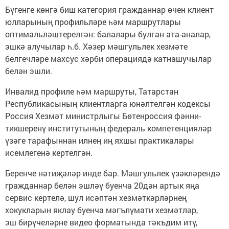
Бүгенге көнгә биш категория гражданнар өчен клиент
юлларының профильләре һәм маршрутлары
оптимальләштерелгән: балалары булган ата-аналар,
эшкә алучылар һ.б. Хәзер мәшгульлек хезмәте
белгечләре махсус хәрби операциядә катнашучылар
белән эшли.
Инвалид профиле һәм маршруты, Татарстан
Республикасының клиентларга юнәлтелгән кодексы
Россия Хезмәт министрлыгы Бөтенроссия фәнни-
тикшеренү институтының федераль компетенцияләр
үзәге тарафыннан илнең иң яхшы практикалары
исемлегенә кертелгән.
Беренче нәтиҗәләр инде бар. Мәшгульлек үзәкләрендә
гражданнар белән эшләү буенча 20дән артык яңа
сервис кертелә, шул исәптән хезмәткәрләрнең
хокукларын яклау буенча мәгълүмати хезмәтләр,
эш бирүчеләрне видео форматында тәкъдим итү,