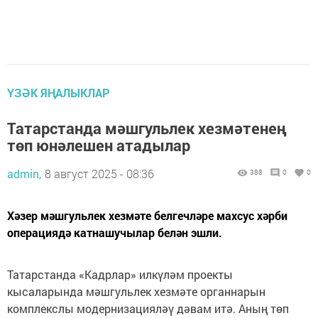
ҮЗӘК ЯҢАЛЫКЛАР
Татарстанда мәшгульлек хезмәтенең
төп юнәлешен атадылар
admin,
8 август 2025 - 08:36
388
0
0
Хәзер мәшгульлек хезмәте белгечләре махсус хәрби
операциядә катнашучылар белән эшли.
Татарстанда «Кадрлар» илкүләм проекты
кысаларында мәшгульлек хезмәте органнарын
комплекслы модернизацияләү дәвам итә. Аның төп