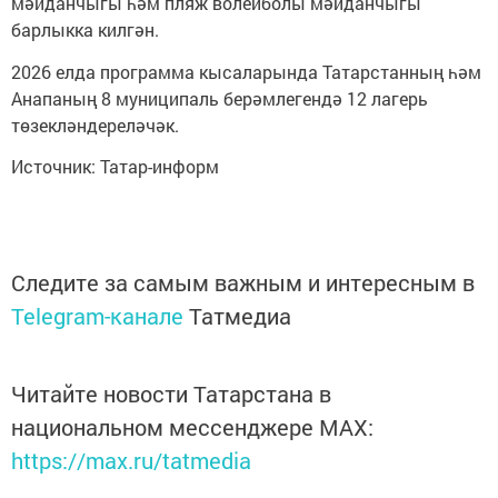
мәйданчыгы һәм пляж волейболы мәйданчыгы
барлыкка килгән.
2026 елда программа кысаларында Татарстанның һәм
Анапаның 8 муниципаль берәмлегендә 12 лагерь
төзекләндереләчәк.
Источник: Татар-информ
Следите за самым важным и интересным в
Telegram-канале
Татмедиа
Читайте новости Татарстана в
национальном мессенджере MАХ:
https://max.ru/tatmedia