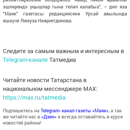
эшләрендэ уңышлар гына теләп калабыз”, – дип яза
“Маяк” газетасы редакциясенә Урсай авылында
яшәүче Лимуза Нәҗметдинова.
Следите за самым важным и интересным в
Telegram-канале
Татмедиа
Читайте новости Татарстана в
национальном мессенджере MАХ:
https://max.ru/tatmedia
Подпишитесь на
Telegram- канал газеты «Маяк»
, а так
же читайте нас в
«Дзен»
и всегда оставайтесь в курсе
новостей района!