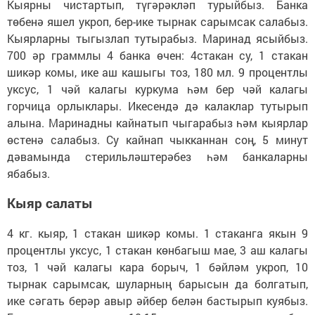
Кыярны чистартып, түгәрәкләп турыйбыз. Банка
төбенә яшел укроп, бер-ике тырнак сарымсак салабыз.
Кыярларны тыгызлап тутырабыз. Маринад ясыйбыз.
700 әр граммлы 4 банка өчен: 4стакан су, 1 стакан
шикәр комы, ике аш кашыгы тоз, 180 мл. 9 процентлы
уксус, 1 чәй калагы куркума һәм бер чәй калагы
горчица орлыклары. Икесендә дә калаклар тутырып
алына. Маринадны кайнатып чыгарабыз һәм кыярлар
өстенә салабыз. Су кайнап чыкканнан соң, 5 минут
дәвамында стерильләштерәбез һәм банкаларны
ябабыз.
Кыяр салаты
4 кг. кыяр, 1 стакан шикәр комы. 1 стаканга якын 9
процентлы уксус, 1 стакан көнбагыш мае, 3 аш калагы
тоз, 1 чәй калагы кара борыч, 1 бәйләм укроп, 10
тырнак сарымсак, шуларның барысын да болгатып,
ике сәгать берәр авыр әйбер белән бастырып куябыз.