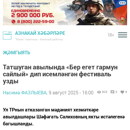
АЗНАКАЙ ХӘБӘРЛӘРЕ
18+
"Маяк" газетасы - Азнакай районы
ҖӘМГЫЯТЬ
Татшуган авылында «Бер егет гармун
сайлый» дип исемләнгән фестиваль
узды
Насима ФАЗЛЫЕВА,
9 август 2025 - 16:00
923
0
6
Ул ТРнын атказанган мәдәният хезмәткәре
авылдашлары Шәфәгать Салиховның якты истәлегенә
багышланды.