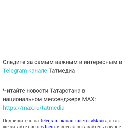
Следите за самым важным и интересным в
Telegram-канале
Татмедиа
Читайте новости Татарстана в
национальном мессенджере MАХ:
https://max.ru/tatmedia
Подпишитесь на
Telegram- канал газеты «Маяк»
, а так
же читайте нас в
«Дзен»
и всегда оставайтесь в курсе