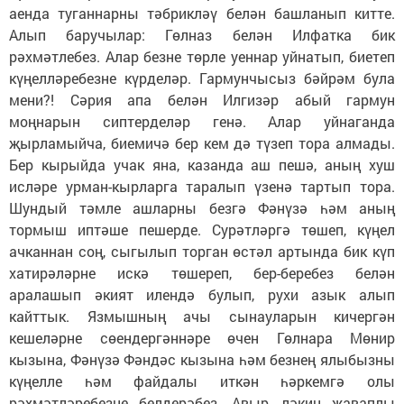
аенда туганнарны тәбрикләү белән башланып китте.
Алып баручылар: Гөлназ белән Илфатка бик
рәхмәтлебез. Алар безне төрле уеннар уйнатып, биетеп
күңелләребезне күрделәр. Гармунчысыз бәйрәм була
мени?! Сәрия апа белән Илгизәр абый гармун
моңнарын сиптерделәр генә. Алар уйнаганда
җырламыйча, биемичә бер кем дә түзеп тора алмады.
Бер кырыйда учак яна, казанда аш пешә, аның хуш
исләре урман-кырларга таралып үзенә тартып тора.
Шундый тәмле ашларны безгә Фәнүзә һәм аның
тормыш иптәше пешерде. Сурәтләргә төшеп, күңел
ачканнан соң, сыгылып торган өстәл артында бик күп
хатирәләрне искә төшереп, бер-беребез белән
аралашып әкият илендә булып, рухи азык алып
кайттык. Язмышның ачы сынауларын кичергән
кешеләрне сөендергәннәре өчен Гөлнара Мөнир
кызына, Фәнүзә Фәндәс кызына һәм безнең ялыбызны
күңелле һәм файдалы иткән һәркемгә олы
рәхмәтләребезне белдерәбез. Авыр, ләкин җаваплы