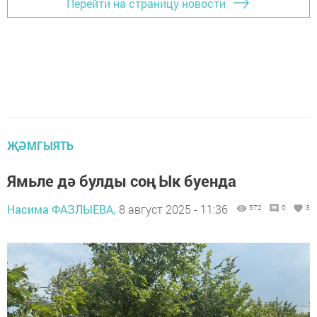
Перейти на страницу новости
ҖӘМГЫЯТЬ
Ямьле дә булды соң Ык буенда
Насима ФАЗЛЫЕВА,
8 август 2025 - 11:36
572
0
3