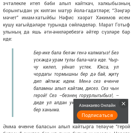
эчтәлекле итеп бәби алып кайткач, халкыбызның
борынгыдан ук килгән матур йола-гадәтләре; “Зәңгәр
мәчет” имам-хатыйбы Нәфис хәзрәт Хәкимов исем
кушу кагыйдәләре турында сөйләделәр. Марат Готыф
улының да яшь әти-әниләребезгә әйтер сүзләре бар
иде:
Бер-ике бала белән генә калмагыз! Без
үскәндә урам тулы бала-чага иде. Чыр-
чу килеп, уйнап үстек. Юкса, ул
чордагы тормышны бер дә бай, җитү
дип әйтмәс идем. Менә сез өченче
баламны алып кайтам, дисез. Сез чын
герой! Сез –безнең горурлыгыбыз!, –
диде ул алдан ук танышып өлгергән
Азнакаево Онлайн
бер ханыма.
Подписаться
Әмма өченче баласын алып кайтырга теләүче “герой