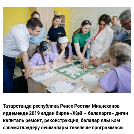
Татарстанда республика Рәисе Рөстәм Миңнеханов
ярдәмендә 2019 елдан бирле «Җәй – балаларга» дигән
капиталь ремонт, реконструкция, балалар ялы һәм
сәламәтләндерү оешмалары төзелеше программасы