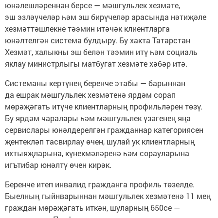
юнәлешләреннән берсе — мәшгульлек хезмәте,
эш эзләүчеләр һәм эш бирүчеләр арасында нәтиҗәле
хезмәттәшлекне тәэмин итәчәк клиентларга
юнәлтелгән система булдыру. Бу хакта Татарстан
Хезмәт, халыкны эш белән тәэмин итү һәм социаль
яклау министрлыгы матбугат хезмәте хәбәр итә.
Системаны кертүнең беренче этабы — барыннан
да ешрак мәшгульлек хезмәтенә ярдәм сорап
мөрәҗәгать итүче клиентларның профильләрен төзү.
Бу ярдәм чаралары һәм мәшгульлек үзәгенең яңа
сервислары юнәлдерелгән гражданнар категориясен
җентекләп тасвирлау өчен, шулай ук клиентларның
ихтыяҗларына, күнекмәләренә һәм сорауларына
игътибар юнәлтү өчен кирәк.
Беренче итеп инвалид гражданга профиль төзелде.
Быелның гыйнварыннан мәшгульлек хезмәтенә 11 мең
граждан мөрәҗәгать иткән, шуларның 650се —