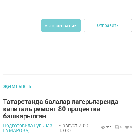
Отправить
Авторизоваться
ҖӘМГЫЯТЬ
Татарстанда балалар лагерьләрендә
капиталь ремонт 80 процентка
башкарылган
Подготовила Гульназ
9 август 2025 -
533
0
0
ГУМАРОВА,
13:00