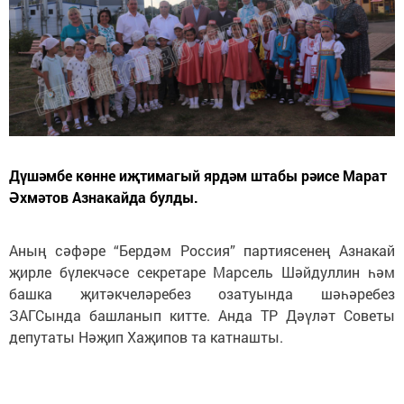
Дүшәмбе көнне иҗтимагый ярдәм штабы рәисе Марат
Әхмәтов Азнакайда булды.
Аның сәфәре “Бердәм Россия” партиясенең Азнакай
җирле бүлекчәсе секретаре Марсель Шәйдуллин һәм
башка җитәкчеләребез озатуында шәһәребез
ЗАГСында башланып китте. Анда ТР Дәүләт Советы
депутаты Нәҗип Хаҗипов та катнашты.