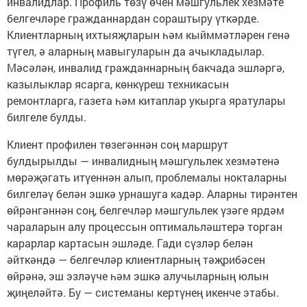
инвалидлар. Профиль төзү өчен мәшгульлек хезмәте
белгечләре гражданнардан сораштыру үткәрде.
Клиентларның ихтыяҗларын һәм кыйммәтләрен генә
түгел, ә аларның мавыгуларын да ачыкладылар.
Мәсәлән, инвалид гражданнарның бакчада эшләргә,
казылыклар ясарга, көнкүреш техникасын
ремонтларга, газета һәм китаплар укырга яратулары
билгеле булды.
Клиент профилен төзегәннән соң маршрут
булдырылды — инвалидның мәшгульлек хезмәтенә
мөрәҗәгать итүеннән алып, проблемалы нокталарны
билгеләү белән эшкә урнашуга кадәр. Аларны тирәнтен
өйрәнгәннән соң, белгечләр мәшгульлек үзәге ярдәм
чараларын алу процессын оптимальләштерә торган
карарлар картасын эшләде. Гади сүзләр белән
әйткәндә — белгечләр клиентларның тәҗрибәсен
өйрәнә, эш эзләүче һәм эшкә алучыларның юлын
җиңеләйтә. Бу — системаны кертүнең икенче этабы.