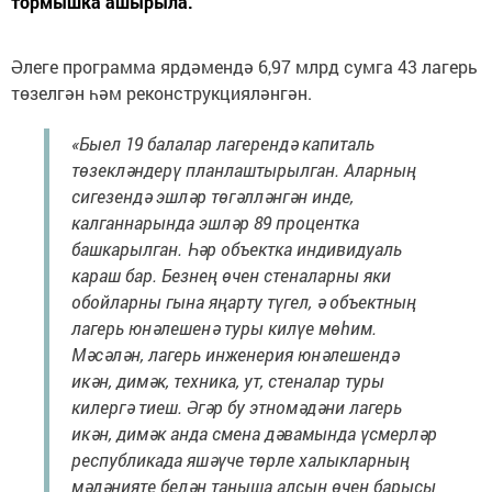
тормышка ашырыла.
Әлеге программа ярдәмендә 6,97 млрд сумга 43 лагерь
төзелгән һәм реконструкцияләнгән.
«Быел 19 балалар лагерендә капиталь
төзекләндерү планлаштырылган. Аларның
сигезендә эшләр төгәлләнгән инде,
калганнарында эшләр 89 процентка
башкарылган. Һәр объектка индивидуаль
караш бар. Безнең өчен стеналарны яки
обойларны гына яңарту түгел, ә объектның
лагерь юнәлешенә туры килүе мөһим.
Мәсәлән, лагерь инженерия юнәлешендә
икән, димәк, техника, ут, стеналар туры
килергә тиеш. Әгәр бу этномәдәни лагерь
икән, димәк анда смена дәвамында үсмерләр
республикада яшәүче төрле халыкларның
мәдәнияте белән таныша алсын өчен барысы