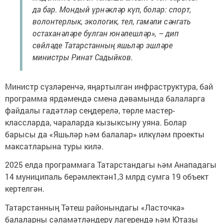
да бар. Мондый үрнәкләр күп, болар: спорт,
волонтерлык, экологик, тел, гамәли сәнгать
остаханәләре булган юнәлешләр», – дип
сөйләде Татарстанның яшьләр эшләре
министры Ринат Садыйков.
Министр сүзләренчә, яңартылган инфраструктура, бай
программа ярдәмендә смена дәвамында балаларга
файдалы гадәтләр сеңдерелә, төрле мастер-
классларда, чараларда кызыксыну уяна. Болар
барысы да «Яшьләр һәм балалар» илкүләм проекты
максатларына туры килә.
2025 елда программага Татарстандагы һәм Анападагы
14 муниципаль берәмлектән1,3 млрд сумга 19 объект
кертелгән.
Татарстанның Тәтеш районындагы «Ласточка»
балаларны сәламәтләндерү лагерендә һәм Ютазы