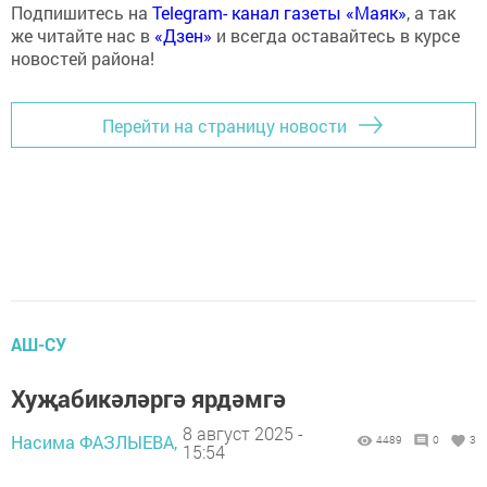
Подпишитесь на
Telegram- канал газеты «Маяк»
, а так
же читайте нас в
«Дзен»
и всегда оставайтесь в курсе
новостей района!
Перейти на страницу новости
АШ-СУ
Хуҗабикәләргә ярдәмгә
8 август 2025 -
Насима ФАЗЛЫЕВА,
4489
0
3
15:54