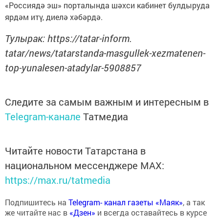
«Россиядә эш» порталында шәхси кабинет булдыруда
ярдәм итү, диелә хәбәрдә.
Тулырак: https://tatar-inform.
tatar/news/tatarstanda-masgullek-xezmatenen-
top-yunalesen-atadylar-5908857
Следите за самым важным и интересным в
Telegram-канале
Татмедиа
Читайте новости Татарстана в
национальном мессенджере MАХ:
https://max.ru/tatmedia
Подпишитесь на
Telegram- канал газеты «Маяк»
, а так
же читайте нас в
«Дзен»
и всегда оставайтесь в курсе