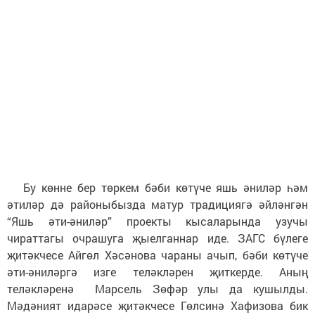
Бу көнне бер төркем бәби көтүче яшь әниләр һәм
әтиләр дә районыбызда матур традициягә әйләнгән
“Яшь әти-әниләр” проекты кысаларында узучы
чираттагы очрашуга җыелганнар иде. ЗАГС бүлеге
җитәкчесе Айгөл Хәсәнова чараны ачып, бәби көтүче
әти-әниләргә изге теләкләрен җиткерде. Аның
теләкләренә Марсель Зөфәр улы да кушылды.
Мәдәният идарәсе җитәкчесе Гөлсинә Хафизова бик