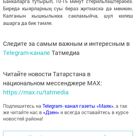
Банкаларга тутырып, 10-15 минут стерильләштерәбез.
Биредә кыярларның суы бераз җитмәскә дә мөмкин.
Калганын кышкылыкка сакламыйча, шул килеш
ашарга да бик тәмле.
Следите за самым важным и интересным в
Telegram-канале
Татмедиа
Читайте новости Татарстана в
национальном мессенджере MАХ:
https://max.ru/tatmedia
Подпишитесь на
Telegram- канал газеты «Маяк»
, а так
же читайте нас в
«Дзен»
и всегда оставайтесь в курсе
новостей района!