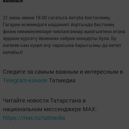
калабыз!
21 июнь көнне 18.00 сәгатьтә Актүбә бистәсенең
Гагарин исемендәге мәдәният йортында бистәнең
физик мөмкинлекләре чикләнгәннәр җәмгыятенә иганә
ярдәме күрсәтү йөзеннән хәйрия концерты була. Бу
изгелек һәм күңел ачу чарасына барыгызны да көтеп
калабыз!
Следите за самым важным и интересным в
Telegram-канале
Татмедиа
Читайте новости Татарстана в
национальном мессенджере MАХ:
https://max.ru/tatmedia