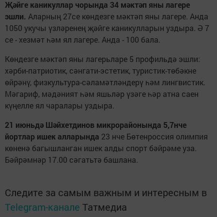
Җәйге каникуллар чорында 34 мәктәп яны лагере
эшли.
Аларның 27се көндезге мәктәп яны лагере. Анда
1050 укучы үзләренең җәйге каникулларын уздыра. Ә 7
се - хезмәт һәм ял лагере. Анда - 100 бала.
Көндезге мәктәп яны лагерьларе 5 профильдә эшли:
хәрби-патриотик, сәнгати-эстетик, туристик-төбәкне
өйрәнү, физкультура-сәламәтләндерү һәм лингвистик.
Мәгариф, мәдәният һәм яшьләр үзәге һәр атна саен
күңелле ял чаралары уздыра.
21 июньдә Шәйхетдинов микрорайонында 5,7нче
йортлар ишек алларында
23 нче Бөтенроссия олимпия
көненә багышланган ишек алды спорт бәйрәме уза.
Бәйрәмнәр 17.00 сәгатьтә башлана.
Следите за самым важным и интересным в
Telegram-канале
Татмедиа