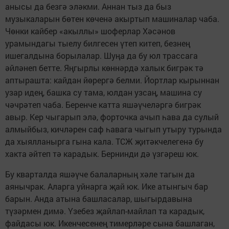
анысы да безгә эләкми. Аннан тыз да быз
музыкаларын бөтен көченә акыртып машиналар чаба.
Чөнки кайбер «акыллы» шоферлар Хәсәнов
урамындагы тыелу билгесен үтеп китеп, безнең
ишегалдына борылалар. Шуңа да бу юл трассага
әйләнеп бетте. Яңгырлы көннәрдә халык бигрәк тә
аптырашта: кайдан йөрергә белми. Йортлар кырыннан
узар идең, башка су тама, юлдан узсаң, машина су
чәчрәтеп чаба. Беренче катта яшәүчеләргә бигрәк
авыр. Кер чыгарып элә, форточка ачып һава да сулый
алмыйбыз, кичләрен саф һавага чыгып утыру турында
да хыялланырга гына кала. ТСЖ җитәкчелегенә бу
хакта әйтеп тә карадык. Бернинди дә үзгәреш юк.
Бу кварталда яшәүче балаларның хәле тагын да
аянычрак. Аларга уйнарга җай юк. Ике атынгыч бар
барын. Анда атына башласалар, шыгырдавына
түзәрмен димә. Үзебез җайлап-майлап та карадык,
файдасы юк. Икенчесенең тимерләре сына башлаган,