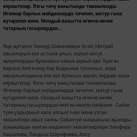
керештеләр. Язгы чәчү вакытында тәмамланды.
Игеннәр барлык мәйданнарда чәчелеп, матур гына
күтәрелеп килә. Мондый вакытта игенче ничек
татарның гасырлардан...
Яңа җитәкче Зиннур Шәвәлиевкә Әсәй, Митрәй
авылларын кул астына алып, эшләп китүе
җиңелләрдән булмавын халык аңлый иде. Булган
барлык белгечләр бер йодрыкка тупланып, алда
авырлыкларның әле күп буласын аңлап, бердәм эшкә
керештеләр. Язгы чәчү вакытында тәмамланды.
Игеннәр барлык мәйданнарда чәчелеп, матур гына
күтәрелеп килә. Мондый вакытта игенче ничек
татарның гасырлардан килгән милли бәйрәме - Сабан
туен уздырмый кала алсын! Һәм менә узган
якшәмбедә авыл халкы Сабантуй мәйданына җыелды.
Азнакайдан килгән мәдәният хезмәткәрләре Зимфира
Кашапова, Ландыш Шәрәфиева, Алсу