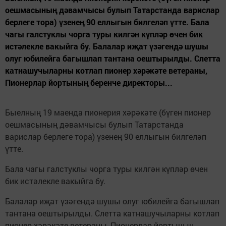
оешмасының дәвамчысы булып Татарстанда варислар
берлеге тора) үзенең 90 еллыгын билгеләп үтте. Бала
чагы галстуклы чорга туры килгән күпләр өчен бик
истәлекле вакыйга бу. Балалар иҗат үзәгендә шушы
олуг юбилейга багышлап тантана оештырылды. Слетта
катнашучыларны котлап пионер хәрәкәте ветераны,
Пионерлар йортының беренче директоры...
Быелның 19 маенда пионерия хәрәкәте (бүген пионер
оешмасының дәвамчысы булып Татарстанда
варислар берлеге тора) үзенең 90 еллыгын билгеләп
үтте.
Бала чагы галстуклы чорга туры килгән күпләр өчен
бик истәлекле вакыйга бу.
Балалар иҗат үзәгендә шушы олуг юбилейга багышлап
тантана оештырылды. Слетта катнашучыларны котлап
пионер хәрәкәте ветераны, Пионерлар йортының