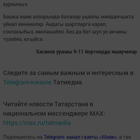
куркыныч.
Башка ишек алларында балалар уңайлы мәйданчыкта
уйнап кинәнәләр. Андагы шартларга карап,
сокланыбыз, көнләшәбез. Без дә бит шул ук акчаны
түлибез, югыйсә.
Хәсәнов урамы 9-11 йортларда яшәүчеләр
Следите за самым важным и интересным в
Telegram-канале
Татмедиа
Читайте новости Татарстана в
национальном мессенджере MАХ:
https://max.ru/tatmedia
Подпишитесь на
Telegram- канал газеты «Маяк»
, а так