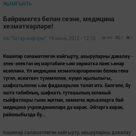
ҖӘМГЫЯТЬ
Бәйрәмегез белән сезне, медицина
хезмәткәрләре!
ИА "Татар-информ",
19 июнь 2012 - 12:10
892
0
0
Кешеләр сәламәтлеген кайгырту, авыруларны дәвалау -
элек-электән иң мәртәбәле һәм хөрмәткә лаек һөнәр
исәпләнә. Ул медицина хезмәткәрләреннән белем генә
түгел, искиткеч түземлелек, күңел җылылыгы,
шәфкатьлелек һәм фидакарьлек таләп итә. Билгеле, бу
эштә табибның, шәфкать туташының әхлакый
сыйфатлары гына җитми, заманча җиһазларга бай
медицина учреждениеләре дә кирәк. Әйтергә кирәк,
районыбызда бу...
Кешеләр сәламәтлеген кайгырту, авыруларны дәвалау