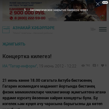
4
Автоматическое закрытие баннера через
АЗНАКАЙ ХӘБӘРЛӘРЕ
18+
"Маяк" газетасы - Азнакай районы
ҖӘМГЫЯТЬ
Концертка килегез!
ИА "Татар-информ",
19 июнь 2012 - 12:22
762
0
0
21 июнь көнне 18.00 сәгатьтә Актүбә бистәсенең
Гагарин исемендәге мәдәният йортында бистәнең
физик мөмкинлекләре чикләнгәннәр җәмгыятенә иганә
ярдәме күрсәтү йөзеннән хәйрия концерты була. Бу
изгелек һәм күңел ачу чарасына барыгызны да көтеп