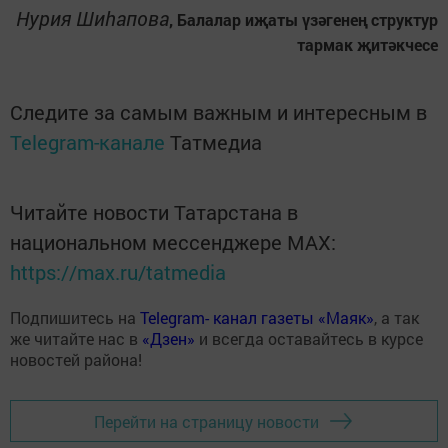
Нурия Шиһапова
, Балалар иҗаты үзәгенең структур
тармак җитәкчесе
Следите за самым важным и интересным в
Telegram-канале
Татмедиа
Читайте новости Татарстана в
национальном мессенджере MАХ:
https://max.ru/tatmedia
Подпишитесь на
Telegram- канал газеты «Маяк»
, а так
же читайте нас в
«Дзен»
и всегда оставайтесь в курсе
новостей района!
Перейти на страницу новости