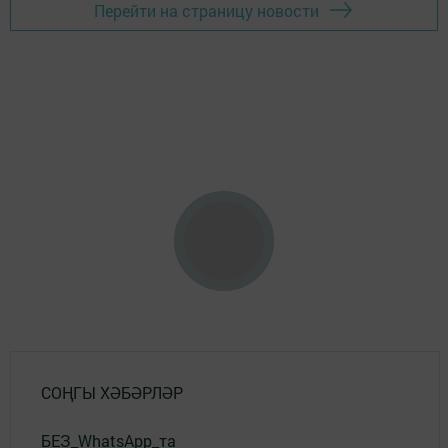
Перейти на страницу новости
СОҢГЫ ХӘБӘРЛӘР
БЕЗ_WhatsApp_та