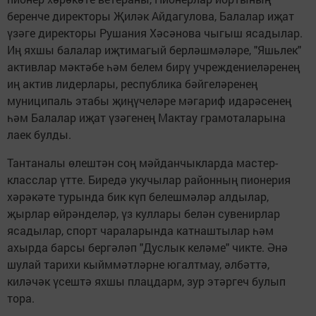
беренче директоры Җиләк Айдагулова, Балалар иҗат
үзәге директоры Рушания Хәсәнова чыгыш ясадылар.
Иң яхшы балалар иҗтимагый берләшмәләре, "Яшьлек"
активлар мәктәбе һәм белем бирү учреждениеләренең
иң актив лидерлары, республика бәйгеләренең
муниципаль этабы җиңүчеләре мәгариф идарәсенең
һәм Балалар иҗат үзәгенең Мактау грамоталарына
лаек булды.
Тантаналы өлештән соң мәйданчыкларда мастер-
класслар үтте. Биредә укучылар районның пионерия
хәрәкәте турында бик күп белешмәләр алдылар,
җырлар өйрәнделәр, үз куллары белән сувенирлар
ясадылар, спорт чараларында катнаштылар һәм
ахырда барсы бергәләп "Дуслык келәме" чикте. Әнә
шулай тарихи кыйммәтләрне югалтмау, әлбәттә,
киләчәк үсештә яхшы плацдарм, зур этәргеч булып
тора.