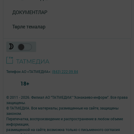
ДОКУМЕНТЛАР
Төрле темалар
Телефон АО «ТАТМЕДИА»:
(843) 222 09 84
18+
© 2011 - 2026. Филиал АО "ТАТМЕДИА" "Азнакаево-информ". Все права
защищены.
© ТАТМЕДИА. Все материалы, размещенные на сайте, защищены
законом.
Перепечатка, воспроизведение и распространение в любом объеме
информации,
размещенной на сайте, возможна только с письменного согласия