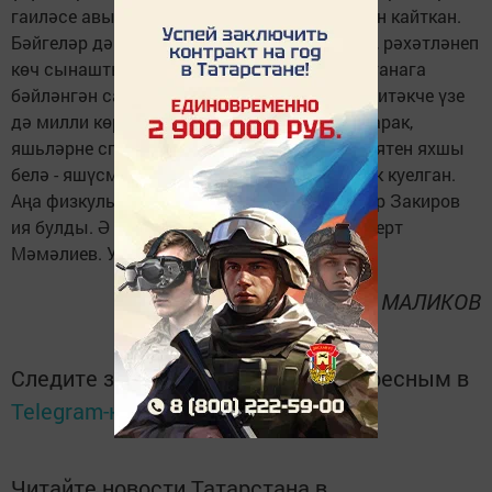
гаиләсе авылдашларына күчтәнәчләр белән кайткан.
Бәйгеләр дә төрле, бүләкләр дә мулдан иде, рәхәтләнеп
көч сынашты, бил алышты халык. Быел баганага
бәйләнгән сарык та берәү генә түгел иде. Җитәкче үзе
дә милли көрәштә мәйдан тоткан кеше буларак,
яшьләрне спорт белән тәрбияләүнең әһәмиятен яхшы
белә - яшүсмер көрәшчегә дә бүләккә сарык куелган.
Аңа физкультура техникумы студенты Айнур Закиров
ия булды. Ә икенче сарыкның хуҗасы-Альберт
Мәмәлиев. Ул көрәшнең төп батыры калды.
Наил МАЛИКОВ
Следите за самым важным и интересным в
Telegram-канале
Татмедиа
Читайте новости Татарстана в