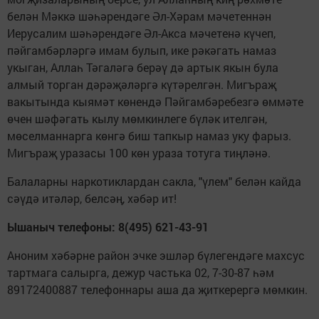
белән Мәккә шәһәрендәге Әл-Хәрам мәчетеннән
Иерусалим шәһәрендәге Әл-Акса мәчетенә күчеп,
пәйгамбәрләргә имам булып, ике рәкәгать намаз
укыган, Аллаһ Тәгаләгә берәү дә артык якын була
алмый торган дәрәҗәләргә күтәрелгән. Мигъраҗ
вакытында кыямәт көнендә Пәйгамбәребезгә өммәте
өчен шәфәгать кылу мөмкинлеге бүләк ителгән,
мөселманнарга көнгә биш тапкыр намаз уку фарыз.
Мигъраҗ уразасы 100 көн ураза тотуга тиңләнә.
Балаларны наркотиклардан сакла, "үлем" белән кайда
сәүдә итәләр, белсәң, хәбәр ит!
Ышаныч телефоны: 8(495) 621-43-91
Аноним хәбәрне район эчке эшләр бүлегендәге махсус
тартмага салырга, дежур частька 02, 7-30-87 һәм
89172400887 телефоннары аша да җиткерергә мөмкин.