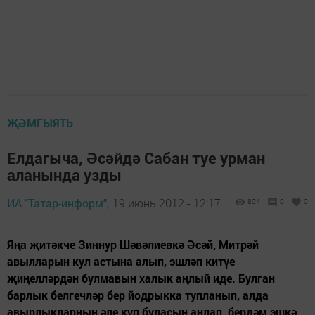
ҖӘМГЫЯТЬ
Елдагыча, Әсәйдә Сабан туе урман
аланында узды
ИА "Татар-информ",
19 июнь 2012 - 12:17
804
0
0
Яңа җитәкче Зиннур Шәвәлиевкә Әсәй, Митрәй
авылларын кул астына алып, эшләп китүе
җиңелләрдән булмавын халык аңлый иде. Булган
барлык белгечләр бер йодрыкка тупланып, алда
авырлыкларның әле күп буласын аңлап, бердәм эшкә