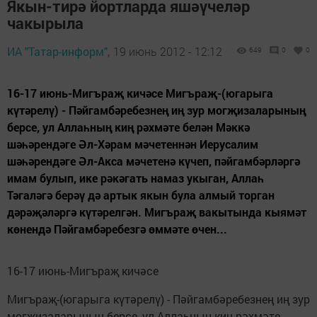
Якын-тирә йортларда яшәүчеләр
чакырыла
ИА "Татар-информ",
19 июнь 2012 - 12:12
649
0
0
16-17 июнь-Мигъраҗ кичәсе Мигъраҗ-(югарыга
күтәрелү) - Пәйгамбәребезнең иң зур могҗизаларының
берсе, ул Аллаһның киң рәхмәте белән Мәккә
шәһәрендәге Әл-Хәрам мәчетеннән Иерусалим
шәһәрендәге Әл-Акса мәчетенә күчеп, пәйгамбәрләргә
имам булып, ике рәкәгать намаз укыган, Аллаһ
Тәгаләгә берәү дә артык якын була алмый торган
дәрәҗәләргә күтәрелгән. Мигъраҗ вакытында кыямәт
көнендә Пәйгамбәребезгә өммәте өчен...
16-17 июнь-Мигъраҗ кичәсе
Мигъраҗ-(югарыга күтәрелү) - Пәйгамбәребезнең иң зур
могҗизаларының берсе, ул Аллаһның киң рәхмәте