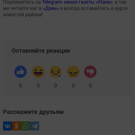
Подпишитесь на
Telegram- канал газеты «Маяк»
, а так
же читайте нас в
«Дзен»
и всегда оставайтесь в курсе
новостей района!
Оставляйте реакции
0
0
0
0
0
Расскажите друзьям