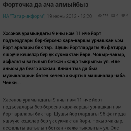
Форточка да ача алмыйбыз
ИА "Татар-информ",
19 июнь 2012 - 12:20
779
0
0
Хәсәнов урамындагы 9 нчы һәм 11 нче йорт
подъездлары бер-берсенә кара-каршы урнашкан һәм
йорт аралары бик тар. Шушы йортлардагы 96 фатирда
яшәүче кешеләр бер үк сукмактан йөри. Чокыр-чакыр,
асфальты ватылып беткән «кәҗә тыкрыгы» ул. Әле
анысы да безгә эләкми. Аннан тыз да быз
музыкаларын бөтен көченә акыртып машиналар чаба.
Чөнки...
Хәсәнов урамындагы 9 нчы һәм 11 нче йорт
подъездлары бер-берсенә кара-каршы урнашкан һәм
йорт аралары бик тар. Шушы йортлардагы 96 фатирда
яшәүче кешеләр бер үк сукмактан йөри. Чокыр-чакыр,
асфальты ватылып беткән «кәҗә тыкрыгы» ул. Әле