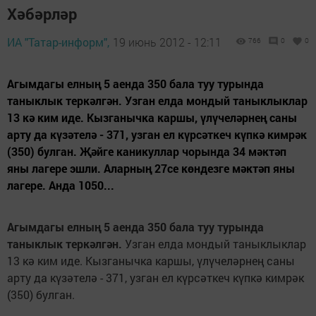
Хәбәрләр
ИА "Татар-информ",
19 июнь 2012 - 12:11
766
0
0
Агымдагы елның 5 аенда 350 бала туу турында
таныклык теркәлгән. Узган елда мондый таныклыклар
13 кә ким иде. Кызганычка каршы, үлүчеләрнең саны
арту да күзәтелә - 371, узган ел күрсәткеч күпкә кимрәк
(350) булган. Җәйге каникуллар чорында 34 мәктәп
яны лагере эшли. Аларның 27се көндезге мәктәп яны
лагере. Анда 1050...
Агымдагы елның 5 аенда 350 бала туу турында
таныклык теркәлгән.
Узган елда мондый таныклыклар
13 кә ким иде. Кызганычка каршы, үлүчеләрнең саны
арту да күзәтелә - 371, узган ел күрсәткеч күпкә кимрәк
(350) булган.