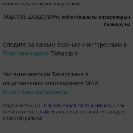
иминлеге, бәхет-куанычлар телим!
Марсель Шәйдуллин
, район башлыгы вазифаларын
башкаручы
Следите за самым важным и интересным в
Telegram-канале
Татмедиа
Читайте новости Татарстана в
национальном мессенджере MАХ:
https://max.ru/tatmedia
Подпишитесь на
Telegram- канал газеты «Маяк»
, а так
же читайте нас в
«Дзен»
и всегда оставайтесь в курсе
новостей района!