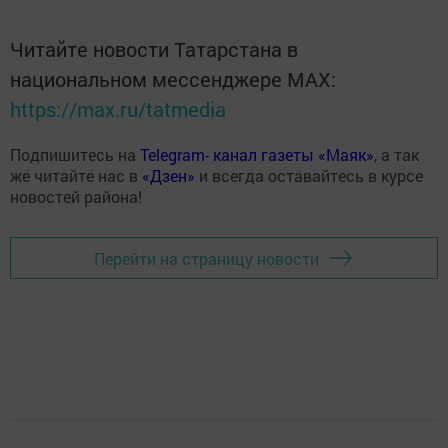
Читайте новости Татарстана в
национальном мессенджере MАХ:
https://max.ru/tatmedia
Подпишитесь на
Telegram- канал газеты «Маяк»
, а так
же читайте нас в
«Дзен»
и всегда оставайтесь в курсе
новостей района!
Перейти на страницу новости