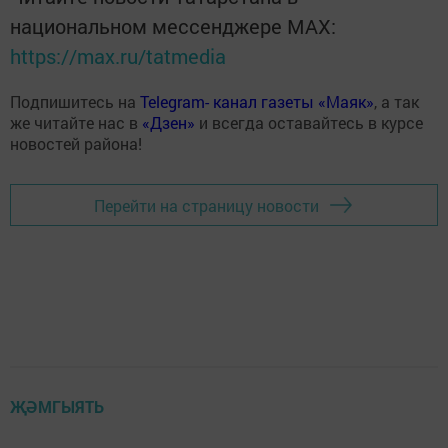
национальном мессенджере MАХ:
https://max.ru/tatmedia
Подпишитесь на
Telegram- канал газеты «Маяк»
, а так
же читайте нас в
«Дзен»
и всегда оставайтесь в курсе
новостей района!
Перейти на страницу новости
ҖӘМГЫЯТЬ