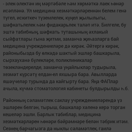
- элек-электән иң мәртәбәле һәм хөрмәткә лаек һөнәр
исәпләнә. Ул медицина хезмәткәрләреннән белем генә
түгел, искиткеч түземлелек, күңел җылылыгы,
шәфкатьлелек һәм фидакарьлек таләп итә. Билгеле, бу
эштә табибның, шәфкать туташының әхлакый
сыйфатлары гына җитми, заманча җиһазларга бай
медицина учреждениеләре дә кирәк. Әйтергә кирәк,
районыбызда бу өлкәдә шактый эшләр башкарыла,
сырхауханә бүлекләре, поликлиникалар
төзекләндерелде, заманча уңайлыклар тудырыла,
хезмәт күрсәтү елдан-ел яхшыра бара. Авылларда
яшәүчеләр турында да кайгырту бара. Яңа ФАПлар
ачыла, күчмә стоматология кабинеты булдырылды һ.б.
Районның сәламәтлек саклау учреждениеләрендә үз
эшләрен белгән, тырыш, башкалар хәленә керә торган
кешеләр эшли. Барлык табиблар, медицина
хезмәткәрләрен һөнәри бәйрәмнәре белән тәбрик итәм.
Сезнең барчагызга да ныклы сәламәтлек, гаилә