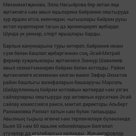
Мөхәммәтҗанова, Элла Насыйрова бер яктан яңа
җитәкчегә һәм авыл яшьләренә бәйрәмне оештыруда
зур ярдәм итсә, икенчедән, чыгышлары бәйрәм рухы
өстәп күңелләрне тагын да җилкендереп җибәрде.
Шунда ук уеннар, спорт ярышлары барды.
Барлык кануннарына туры китереп, бәйрәмне имам
сүзе белән башлап җибәргәннән соң, Әсәй-Митрәй
фермер хуҗалыклары җитәкчесе Зиннур Шәвәлиев
авыл хезмәтчәннәрен бәйрәм белән котлады. Район
җитәкчелеге исеменнән килгән вәкил Зөфәр Әхмәтов
район башлыгы вазифаларын башкаручы Марсель
Шәйдуллинның бәйрәм котлавын җиткерде һәм узган
сайлауларны оештыруда зур активлык күрсәткән Әсәй
сайлау комиссиясе рәисе, мәктәп директоры Альберт
Рахмановка Рәхмәт хатын һәм бүләк тапшырды.
Авылның тырыш игенче һәм терлекчеләре бүләкләнде.
Быел 55 һәм 60 яшьлек юбилейларын билгеләп
үтүчеләр дә игътибарсыз калмады. Җиһангировлар