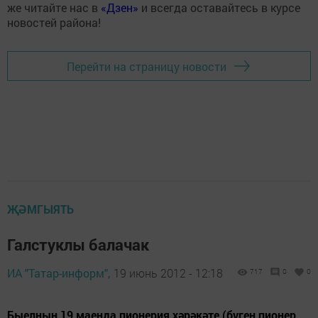
же читайте нас в
«Дзен»
и всегда оставайтесь в курсе
новостей района!
Перейти на страницу новости
ҖӘМГЫЯТЬ
Галстуклы балачак
ИА "Татар-информ",
19 июнь 2012 - 12:18
717
0
0
Быелның 19 маенда пионерия хәрәкәте (бүген пионер