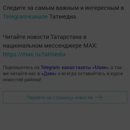
Следите за самым важным и интересным в
Telegram-канале
Татмедиа
Читайте новости Татарстана в
национальном мессенджере MАХ:
https://max.ru/tatmedia
Подпишитесь на
Telegram- канал газеты «Маяк»
, а так
же читайте нас в
«Дзен»
и всегда оставайтесь в курсе
новостей района!
Перейти на страницу новости