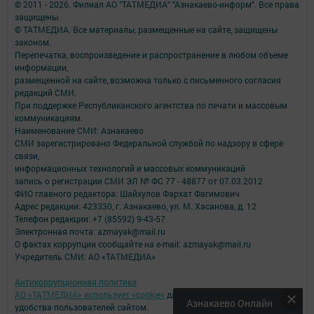
© 2011 - 2026. Филиал АО "ТАТМЕДИА" "Азнакаево-информ". Все права
защищены.
© ТАТМЕДИА. Все материалы, размещенные на сайте, защищены
законом.
Перепечатка, воспроизведение и распространение в любом объеме
информации,
размещенной на сайте, возможна только с письменного согласия
редакций СМИ.
При поддержке Республиканского агентства по печати и массовым
коммуникациям.
Наименование СМИ: Азнакаево
СМИ зарегистрировано Федеральной службой по надзору в сфере
связи,
информационных технологий и массовых коммуникаций
запись о регистрации СМИ ЭЛ № ФС 77 - 48877 от 07.03.2012
ФИО главного редактора: Шайхулов Фархат Фагимович
Адрес редакции: 423330, г. Азнакаево, ул. М. Хасанова, д. 12
Телефон редакции: +7 (85592) 9-43-57
Электронная почта: azmayak@mail.ru
О фактах коррупции сообщайте на e-mail: azmayak@mail.ru
Учредитель СМИ: АО «ТАТМЕДИА»
Антикоррупционная политика
АО «ТАТМЕДИА» использует «cookie»
для персонализации сервисов и
Азнакаево Онлайн
удобства пользователей сайтом.