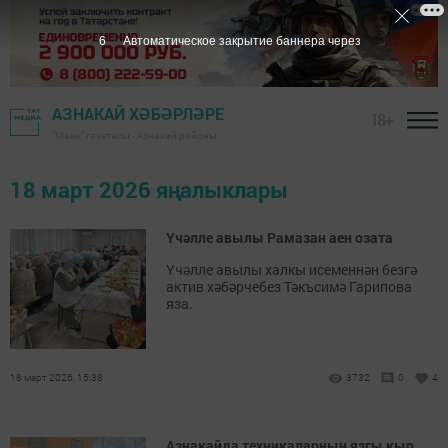
6
Автоматическое закрытие баннера через
АЗНАКАЙ ХӘБӘРЛӘРЕ
18+
"Маяк" газетасы - Азнакай районы
18 март 2026 яңалыклары
Үчәлле авылы Рамазан аен озата
Үчәлле авылы халкы исеменнән безгә
актив хәбәрчебез Тәкъсимә Гарипова
яза.
18 март 2026, 15:38
3732
0
4
Азнакайда техникаларның язгы кыр