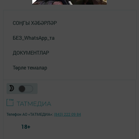
СОҢГЫ ХӘБӘРЛӘР
БЕЗ_WhatsApp_та
ДОКУМЕНТЛАР
Төрле темалар
Телефон АО «ТАТМЕДИА»:
(843) 222 09 84
18+