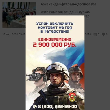
Азнакайда ифтар мәҗлесләре уза
Изге Рамазан аенда иң күркәм
күренешләрнең берсе – ифтар.
18 март 2026, 08:42
3670
0
0