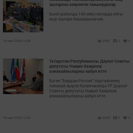
эшләренә әзерлеген тикшерделәр
Быел районда 100 мең гектарда язгы
кыр эшләре башкарылачак.
18 март 2026, 14:36
3592
0
0
Татарстан Республикасы Дәүләт Советы
депутаты Нәҗип Хаҗипов
азнакайлыларны кабул итте
Бүген “Бердәм Россия” партиясенең
Азнакай җирле бүлекчәсендә ТР Дәүләт
Советы депутаты Нәҗип Хаҗипов
азнакайлыларны кабул итте.
18 март 2026, 14:30
3629
0
0