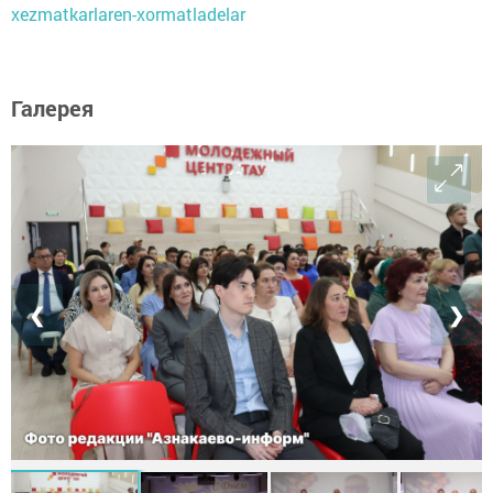
xezmatkarlaren-xormatladelar
Галерея
❮
❯