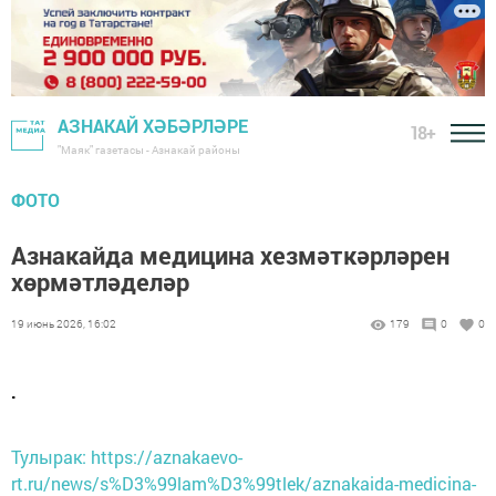
АЗНАКАЙ ХӘБӘРЛӘРЕ
18+
"Маяк" газетасы - Азнакай районы
ФОТО
Азнакайда медицина хезмәткәрләрен
хөрмәтләделәр
19 июнь 2026, 16:02
179
0
0
.
Тулырак: https://aznakaevo-
rt.ru/news/s%D3%99lam%D3%99tlek/aznakaida-medicina-