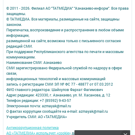
© 2011 - 2026. Филиал АО "ТАТМЕДИА" "Азнакаево-информ". Все права
защищены.
© ТАТМЕДИА. Все материалы, размещенные на сайте, защищены
законом.
Перепечатка, воспроизведение и распространение в любом объеме
информации,
размещенной на сайте, возможна только с письменного согласия
редакций СМИ.
При поддержке Республиканского агентства по печати и массовым
коммуникациям.
Наименование СМИ: Азнакаево
СМИ зарегистрировано Федеральной службой по надзору в сфере
связи,
информационных технологий и массовых коммуникаций
запись о регистрации СМИ ЭЛ № ФС 77 - 48877 от 07.03.2012
ФИО главного редактора: Шайхулов Фархат Фагимович
Адрес редакции: 423330, г. Азнакаево, ул. М. Хасанова, д. 12
Телефон редакции: +7 (85592) 9-43-57
Электронная почта: azmayak@mail.ru
О фактах коррупции сообщайте на e-mail: azmayak@mail.ru
Учредитель СМИ: АО «ТАТМЕДИА»
Антикоррупционная политика
АО «ТАТМЕДИА» использует «cookie»
для персонализации сервисов и