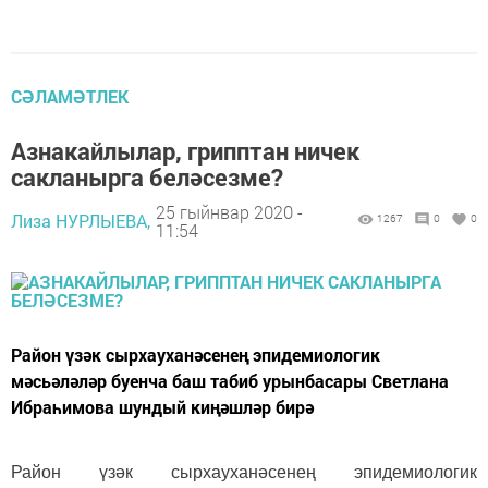
СӘЛАМӘТЛЕК
Азнакайлылар, грипптан ничек
сакланырга беләсезме?
25 гыйнвар 2020 -
Лиза НУРЛЫЕВА,
1267
0
0
11:54
Район үзәк сырхауханәсенең эпидемиологик
мәсьәләләр буенча баш табиб урынбасары Светлана
Ибраһимова шундый киңәшләр бирә
Район үзәк сырхауханәсенең эпидемиологик