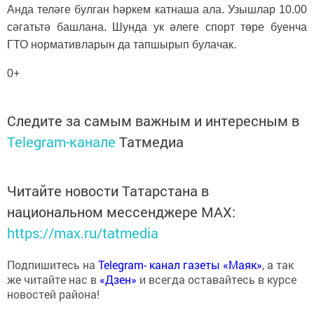
Анда теләге булган һәркем катнаша ала. Узышлар 10.00
сәгатьтә башлана. Шунда ук әлеге спорт төре буенча
ГТО нормативларын да тапшырып булачак.
0+
Следите за самым важным и интересным в
Telegram-канале
Татмедиа
Читайте новости Татарстана в
национальном мессенджере MАХ:
https://max.ru/tatmedia
Подпишитесь на
Telegram- канал газеты «Маяк»
, а так
же читайте нас в
«Дзен»
и всегда оставайтесь в курсе
новостей района!