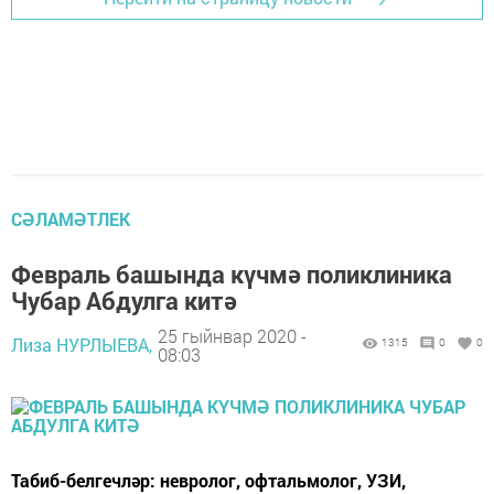
СӘЛАМӘТЛЕК
Февраль башында күчмә поликлиника
Чубар Абдулга китә
25 гыйнвар 2020 -
Лиза НУРЛЫЕВА,
1315
0
0
08:03
Табиб-белгечләр: невролог, офтальмолог, УЗИ,