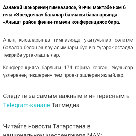
Азнакай шәһәренең гимназиясе, 9 нчы мәктәбе һәм 6
нчы «Звездочка» балалар бакчасы базаларында
«Ачыш» район фәнни-гамәли конференциясе бара.
Аның кысаларында гимназиядә укытучылар сәләтле
балалар белән эшләү алымнары буенча түгәрәк өстәлдә
тәҗрибә уртаклаштылар.
Конференциягә барлыгы 174 гариза кергән. Укучылар
үзләренең тикшеренү һәм проект эшләрен яклыйлар.
Следите за самым важным и интересным в
Telegram-канале
Татмедиа
Читайте новости Татарстана в
национальном мессенджере MАХ: