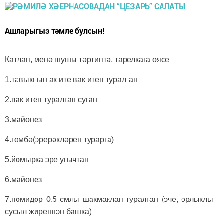
Ашларыгыз тәмле булсын!
Катлап, менә шушы тәртиптә, тарелкага өясе
1.тавыкнын ак ите вак итеп туралган
2.вак итеп туралган суган
3.майонез
4.гөмбә(эрерәкләрен турарга)
5.йомырка эре угычтан
6.майонез
7.помидор 0.5 смлы шакмаклап туралган (эче, орлыклы
сусыл жиреннэн башка)