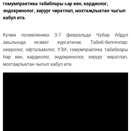
гомумпрактика табиблары һәр көн, кардиолог,
эндокринолог, хирург чиратлап, мохтаҗлыктан чыгып
кабул итә.
Күчмә поликлиника 3-7 февральдә Чубар Абдул
авылында хезмәт күрсәтәчәк. Табиб-белгечләр:
невролог, офтальмолог, УЗИ, гомумпрактика табиблары
һәр көн, кардиолог, эндокринолог, хирург чиратлап,
мохтаҗлыктан чыгып кабул итә.