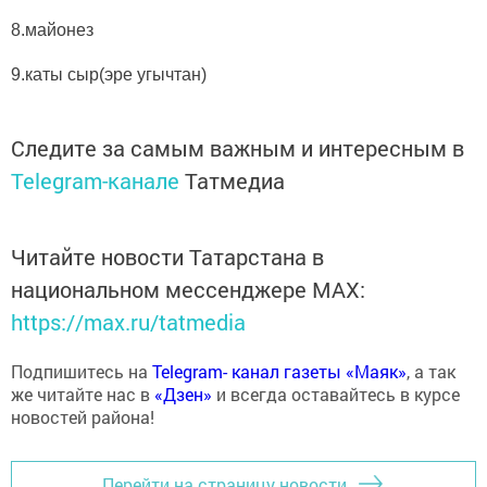
8.майонез
9.каты сыр(эре угычтан)
Следите за самым важным и интересным в
Telegram-канале
Татмедиа
Читайте новости Татарстана в
национальном мессенджере MАХ:
https://max.ru/tatmedia
Подпишитесь на
Telegram- канал газеты «Маяк»
, а так
же читайте нас в
«Дзен»
и всегда оставайтесь в курсе
новостей района!
Перейти на страницу новости