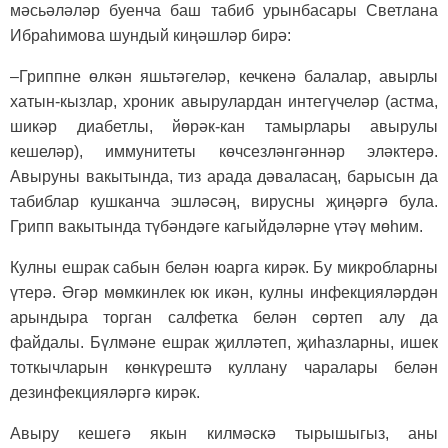
мәсьәләләр буенча баш табиб урынбасары Светлана
Ибраһимова шундый киңәшләр бирә:
–Гриппне өлкән яшьтәгеләр, кечкенә балалар, авырлы
хатын-кызлар, хроник авырулардан интегүчеләр (астма,
шикәр диабетлы, йөрәк-кан тамырлары авырулы
кешеләр), иммунитеты көчсезләнгәннәр эләктерә.
Авыруны вакытында, тиз арада дәваласаң, барысын да
табиблар кушканча эшләсәң, вирусны җиңәргә була.
Грипп вакытында түбәндәге кагыйдәләрне үтәү мөһим.
Кулны ешрак сабын белән юарга кирәк. Бу микробларны
үтерә. Әгәр мөмкинлек юк икән, кулны инфекцияләрдән
арындыра торган салфетка белән сөртеп алу да
файдалы. Бүлмәне ешрак җилләтеп, җиһазларны, ишек
тоткычларын көнкүрештә куллану чаралары белән
дезинфекцияләргә кирәк.
Авыру кешегә якын килмәскә тырышыгыз, аны