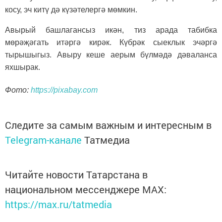
косу, эч китү дә күзәтелергә мөмкин.
Авырый башлагансыз икән, тиз арада табибка
мөрәҗәгать итәргә кирәк. Күбрәк сыеклык эчәргә
тырышыгыз. Авыру кеше аерым бүлмәдә дәваланса
яхшырак.
Фото:
https://pixabay.com
Следите за самым важным и интересным в
Telegram-канале
Татмедиа
Читайте новости Татарстана в
национальном мессенджере MАХ:
https://max.ru/tatmedia