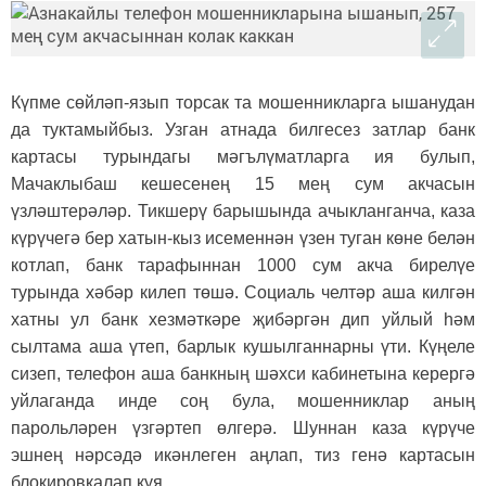
Күпме сөйләп-язып торсак та мошенникларга ышанудан
да туктамыйбыз. Узган атнада билгесез затлар банк
картасы турындагы мәгълүматларга ия булып,
Мачаклыбаш кешесенең 15 мең сум акчасын
үзләштерәләр. Тикшерү барышында ачыкланганча, каза
күрүчегә бер хатын-кыз исеменнән үзен туган көне белән
котлап, банк тарафыннан 1000 сум акча бирелүе
турында хәбәр килеп төшә. Социаль челтәр аша килгән
хатны ул банк хезмәткәре җибәргән дип уйлый һәм
сылтама аша үтеп, барлык кушылганнарны үти. Күңеле
сизеп, телефон аша банкның шәхси кабинетына керергә
уйлаганда инде соң була, мошенниклар аның
парольләрен үзгәртеп өлгерә. Шуннан каза күрүче
эшнең нәрсәдә икәнлеген аңлап, тиз генә картасын
блокировкалап куя.