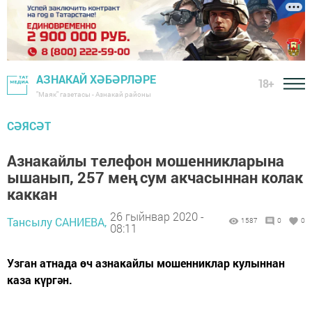
АЗНАКАЙ ХӘБӘРЛӘРЕ
18+
"Маяк" газетасы - Азнакай районы
СӘЯСӘТ
Азнакайлы телефон мошенникларына
ышанып, 257 мең сум акчасыннан колак
каккан
26 гыйнвар 2020 -
Тансылу САНИЕВА,
1587
0
0
08:11
Узган атнада өч азнакайлы мошенниклар кулыннан
каза күргән.