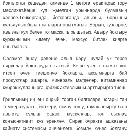
йоктырган кешедән кимендә 1 метрга ерактарак тору
мәслихәт.Кеше күп җыелган урыннарда булмавың
хәерле.Төчкергәндә, йөткергәндә авызны, борынны
кулъяулык белән капларга онытмагыз. Борын, күзләрне,
авызны кул белән тотмаска тырышыгыз. Авыру йоктыру
куркынычын киметү өчен, махсус битлек кияргә
онытмагыз.
Сәламәт яшәү рәвеше алып бару шулай ук төрле
вируслар йоктырудан саклый. Кеше үзен сәламәт хис
итсен өчен тиешенчә йокларга, аксымнарга бай
продуктлар ашарга, минераль матдәләр, витаминнар
күбрәк кулланырга, физик активлыкны арттырырга тиеш.
Гриппының иң еш очрый торган билгеләре: югары тән
температурасы, йөткерү, томау төшү, тамак авырту, баш
авырту, сулыш ешаю, мускуллар, тән сызлау,
конъюнктивит, күз эренләү. Сирәк очракта ашказаны
кайнату системасы эшчәнлеге бозылу, күңел болгану,