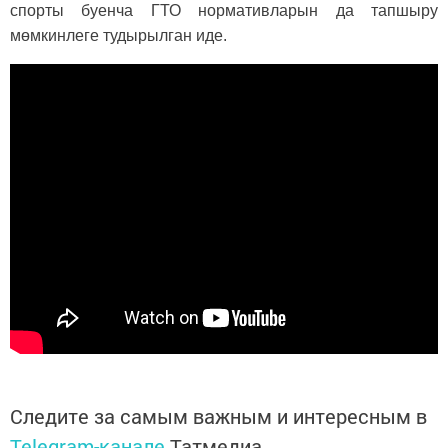
спорты буенча ГТО нормативларын да тапшыру
мөмкинлеге тудырылган иде.
Следите за самым важным и интересным в
Telegram-канале
Татмедиа