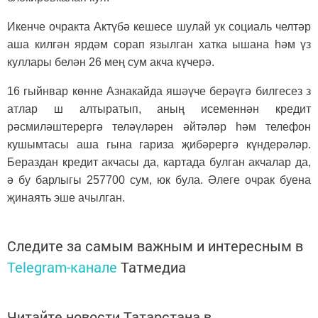
Икенче очракта Актүбә кешесе шулай ук социаль челтәр
аша килгән ярдәм сорап язылган хатка ышана һәм үз
куллары белән 26 мең сум акча күчерә.
16 гыйнвар көнне Азнакайда яшәүче берәүгә билгесез з
атлар ш алтыратып, аның исеменнән кредит
рәсмиләштерергә теләүләрен әйтәләр һәм телефон
кушымтасы аша гына гариза җибәрергә күндерәләр.
Бераздан кредит акчасы да, картада булган акчалар да,
ә бу барлыгы 257700 сум, юк була. Әлеге очрак буена
җинаять эше ачылган.
Следите за самым важным и интересным в
Telegram-канале
Татмедиа
Читайте новости Татарстана в