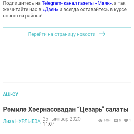
Подпишитесь на
Telegram- канал газеты «Маяк»
, а так
же читайте нас в
«Дзен»
и всегда оставайтесь в курсе
новостей района!
Перейти на страницу новости
АШ-СУ
Рәмилә Хәернасовадан “Цезарь” салаты
25 гыйнвар 2020 -
Лиза НУРЛЫЕВА,
1404
0
1
11:07