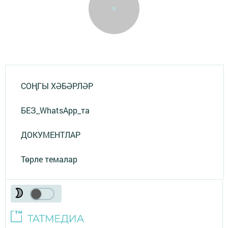
СОҢГЫ ХӘБӘРЛӘР
БЕЗ_WhatsApp_та
ДОКУМЕНТЛАР
Төрле темалар