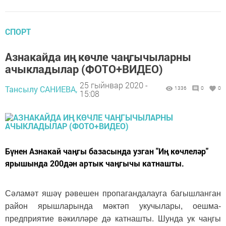
СПОРТ
Азнакайда иң көчле чаңгычыларны
ачыкладылар (ФОТО+ВИДЕО)
25 гыйнвар 2020 -
Тансылу САНИЕВА,
1336
0
0
15:08
Бүнен Азнакай чаңгы базасында узган "Иң көчлеләр"
ярышында 200дән артык чаңгычы катнашты.
Сәламәт яшәү рәвешен пропагандалауга багышланган
район ярышларында мәктәп укучылары, оешма-
предприятие вәкилләре дә катнашты. Шунда ук чаңгы