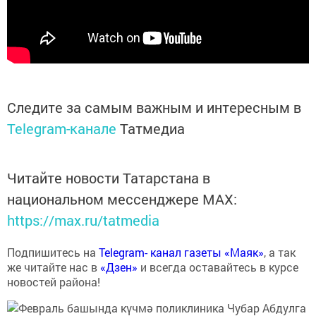
Следите за самым важным и интересным в
Telegram-канале
Татмедиа
Читайте новости Татарстана в
национальном мессенджере MАХ:
https://max.ru/tatmedia
Подпишитесь на
Telegram- канал газеты «Маяк»
, а так
же читайте нас в
«Дзен»
и всегда оставайтесь в курсе
новостей района!