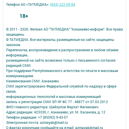
Телефон АО «ТАТМЕДИА»:
(843) 222 09 84
18+
© 2011 - 2026. Филиал АО "ТАТМЕДИА" "Азнакаево-информ". Все права
защищены.
© ТАТМЕДИА. Все материалы, размещенные на сайте, защищены
законом.
Перепечатка, воспроизведение и распространение в любом объеме
информации,
размещенной на сайте, возможна только с письменного согласия
редакций СМИ.
При поддержке Республиканского агентства по печати и массовым
коммуникациям.
Наименование СМИ: Азнакаево
СМИ зарегистрировано Федеральной службой по надзору в сфере
связи,
информационных технологий и массовых коммуникаций
запись о регистрации СМИ ЭЛ № ФС 77 - 48877 от 07.03.2012
ФИО главного редактора: Шайхулов Фархат Фагимович
Адрес редакции: 423330, г. Азнакаево, ул. М. Хасанова, д. 12
Телефон редакции: +7 (85592) 9-43-57
Электронная почта: azmayak@mail.ru
О фактах коррупции сообщайте на e-mail: azmayak@mail.ru