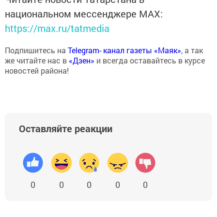
национальном мессенджере MАХ:
https://max.ru/tatmedia
Подпишитесь на
Telegram- канал газеты «Маяк»
, а так
же читайте нас в
«Дзен»
и всегда оставайтесь в курсе
новостей района!
Оставляйте реакции
0
0
0
0
0