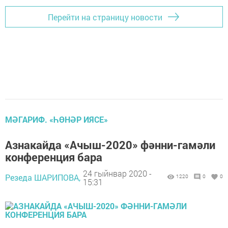
Перейти на страницу новости
МӘГАРИФ. «ҺӨНӘР ИЯСЕ»
Азнакайда «Ачыш-2020» фәнни-гамәли
конференция бара
24 гыйнвар 2020 -
Резеда ШАРИПОВА,
1220
0
0
15:31