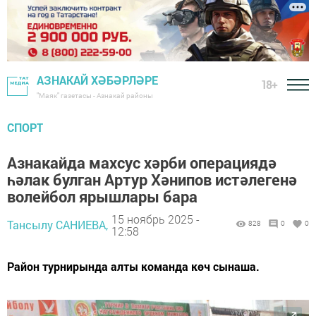
АЗНАКАЙ ХӘБӘРЛӘРЕ
18+
"Маяк" газетасы - Азнакай районы
СПОРТ
Азнакайда махсус хәрби операциядә
һәлак булган Артур Хәнипов истәлегенә
волейбол ярышлары бара
15 ноябрь 2025 -
Тансылу САНИЕВА,
828
0
0
12:58
Район турнирында алты команда көч сынаша.