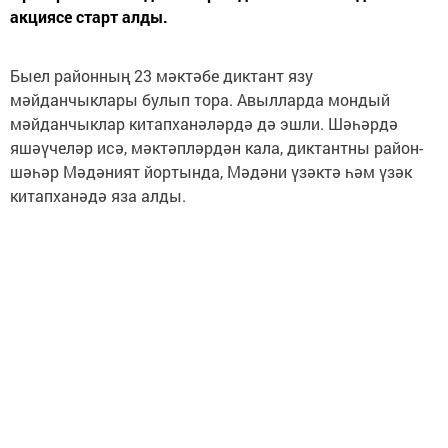
акциясе старт алды.
Быел районның 23 мәктәбе диктант язу
мәйданчыклары булып тора. Авылларда мондый
мәйданчыклар китапханәләрдә дә эшли. Шәһәрдә
яшәүчеләр исә, мәктәпләрдән кала, диктантны район-
шәһәр Мәдәният йортында, Мәдәни үзәктә һәм үзәк
китапханәдә яза алды.