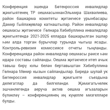
Конференция эшендә Бөтенроссия инвалидлар
җәмгыятенең ТР оешмасыннанЭльмира Шахвәлиева,
район башкарма комитеты җитәкчесе урынбасары
Дамир Гыйләҗевлар катнаштылар. Район инвалидлар
оешмасы җитәкчесе Гөлнара Хәбибуллина инвалидлар
җәмгыятендә 2021-2025 елларда башкарылган эшләр
һәм алда торган бурычлар турында чыгыш ясады.
Контроль-ревизия комиссиясе отчеты тыңланды.
Конференциядә район инвалидлар оешмасы рәисе һәм
идарә составы сайланды. Оешма җитәкчесе итеп ачык
тавыш бирү юлы белән бертавыштан Хәбибуллина
Гөлнара Мөнир кызын сайландылар. Биредә шулай ук
Бөтенроссия инвалидлар җәмгыяте съездына
делегатлар да билгеләнде. Җәмәгатьчелек
эшчәнлегендә аеруча актив оешма әгъзаларын
бүләкләү – конференциянең иң күңелле мизгелләре
булды.