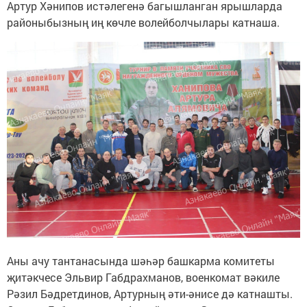
Артур Хәнипов истәлегенә багышланган ярышларда
районыбызның иң көчле волейболчылары катнаша.
Аны ачу тантанасында шәһәр башкарма комитеты
җитәкчесе Эльвир Габдрахманов, военкомат вәкиле
Рәзил Бәдретдинов, Артурның әти-әнисе дә катнашты.