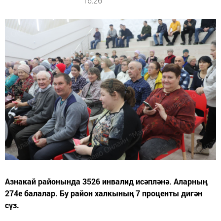
16:26
Азнакай районында 3526 инвалид исәпләнә. Аларның
274е балалар. Бу район халкының 7 проценты дигән
сүз.