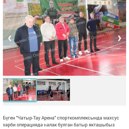
❮
❯
Бүген "Чатыр-Тау Арена" спорткомплексында махсус
хәрби операциядә һәлак булган батыр якташыбыз