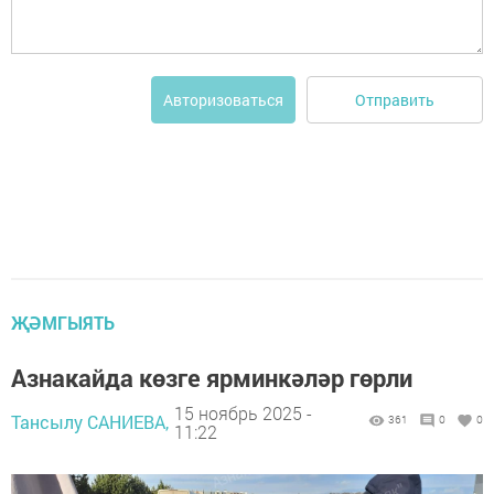
Отправить
Авторизоваться
ҖӘМГЫЯТЬ
Азнакайда көзге ярминкәләр гөрли
15 ноябрь 2025 -
Тансылу САНИЕВА,
361
0
0
11:22