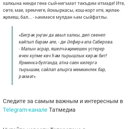
халкына нинди генә сый-нигъмәт тәкъдим итмәде! Ите,
сөте, мае, эремчеге, йомыркасы, кош-корт ите, җиләк-
җимеш, бал... - һәммәсе мулдан һәм сыйфатлы.
«Бигрәк уңган да авыл халкы, дип сөенеп
кайтып барам әле, - ди Әлфирә апа Сабирова.
- Малын асрар, яшелчә-җимешен үстерер
өчен күпме көч һәм тырышлык кирәк бит!
Ярминкә булганда, атна саен килергә
тырышам, сайлап алырга мөмкинлек бар,
рәхмәт».
Следите за самым важным и интересным в
Telegram-канале
Татмедиа