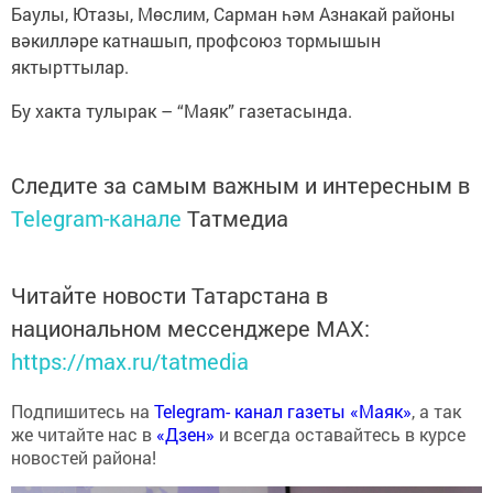
Баулы, Ютазы, Мөслим, Сарман һәм Азнакай районы
вәкилләре катнашып, профсоюз тормышын
яктырттылар.
Бу хакта тулырак – “Маяк” газетасында.
Следите за самым важным и интересным в
Telegram-канале
Татмедиа
Читайте новости Татарстана в
национальном мессенджере MАХ:
https://max.ru/tatmedia
Подпишитесь на
Telegram- канал газеты «Маяк»
, а так
же читайте нас в
«Дзен»
и всегда оставайтесь в курсе
новостей района!