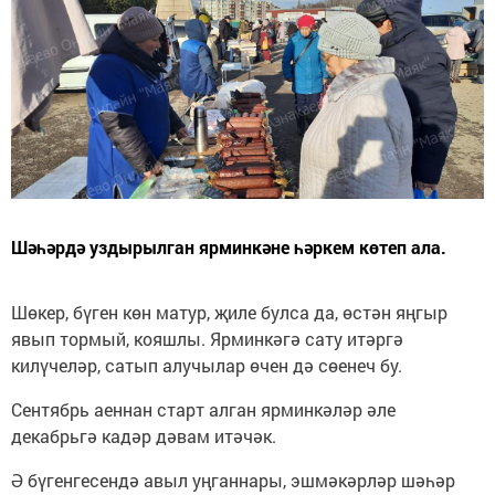
Шәһәрдә уздырылган ярминкәне һәркем көтеп ала.
Шөкер, бүген көн матур, җиле булса да, өстән яңгыр
явып тормый, кояшлы. Ярминкәгә сату итәргә
килүчеләр, сатып алучылар өчен дә сөенеч бу.
Сентябрь аеннан старт алган ярминкәләр әле
декабрьгә кадәр дәвам итәчәк.
Ә бүгенгесендә авыл уңганнары, эшмәкәрләр шәһәр