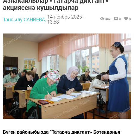
Азнакайлылар «Татарча диктант»
акциясенә кушылдылар
14 ноябрь 2025 -
Тансылу САНИЕВА,
889
0
0
13:58
Бүген районыбызда “Татарча диктант» Бөтендөнья