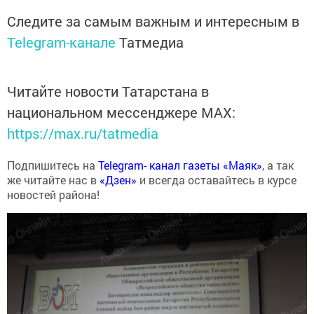
Следите за самым важным и интересным в
Telegram-канале
Татмедиа
Читайте новости Татарстана в
национальном мессенджере MАХ:
https://max.ru/tatmedia
Подпишитесь на
Telegram- канал газеты «Маяк»
, а так
же читайте нас в
«Дзен»
и всегда оставайтесь в курсе
новостей района!