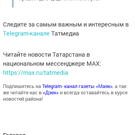
Следите за самым важным и интересным в
Telegram-канале
Татмедиа
Читайте новости Татарстана в
национальном мессенджере MАХ:
https://max.ru/tatmedia
Подпишитесь на
Telegram- канал газеты «Маяк»
, а так
же читайте нас в
«Дзен»
и всегда оставайтесь в курсе
новостей района!
Галерея