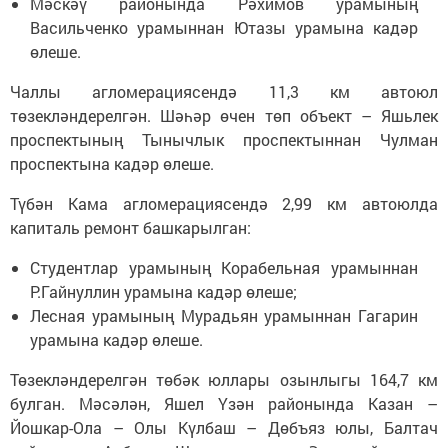
Мәскәү районында Рәхимов урамының
Васильченко урамыннан Ютазы урамына кадәр
өлеше.
Чаллы агломерациясендә 11,3 км автоюл
төзекләндерелгән. Шәһәр өчен төп объект – Яшьлек
проспектының Тынычлык проспектыннан Чулман
проспектына кадәр өлеше.
Түбән Кама агломерациясендә 2,99 км автоюлда
капиталь ремонт башкарылган:
Студентлар урамының Корабельная урамыннан
Р.Гайнуллин урамына кадәр өлеше;
Лесная урамының Мурадьян урамыннан Гагарин
урамына кадәр өлеше.
Төзекләндерелгән төбәк юллары озынлыгы 164,7 км
булган. Мәсәлән, Яшел Үзән районында Казан –
Йошкар-Ола – Олы Күлбаш – Дөбъяз юлы, Балтач