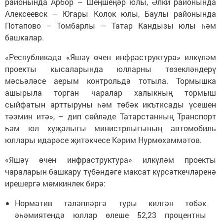
районында Арбор – Шеңшеңәр юлы, Әлки районында
Алексеевск – Югары Колок юлы, Баулы районында
Потапово – Томбарлы – Татар Кандызы юлы һәм
башкалар.
«Республикада «Яшәү өчен инфраструктура» илкүләм
проекты кысаларында юлларны төзекләндерү
мәсьәләсе аерым контрольдә тотыла. Тормышка
ашырыла торган чаралар халыкның тормыш
сыйфатын арттыруны һәм төбәк икътисады үсешен
тәэмин итә», – дип сөйләде Татарстанның Транспорт
һәм юл хуҗалыгы министрлыгының автомобиль
юллары идарәсе җитәкчесе Кәрим Нурмөхәммәтов.
«Яшәү өчен инфраструктура» илкүләм проекты
чараларын башкару түбәндәге максат күрсәткечләренә
ирешергә мөмкинлек бирә:
Норматив таләпләргә туры килгән төбәк
әһәмиятендә юллар өлеше 52,23 процентны