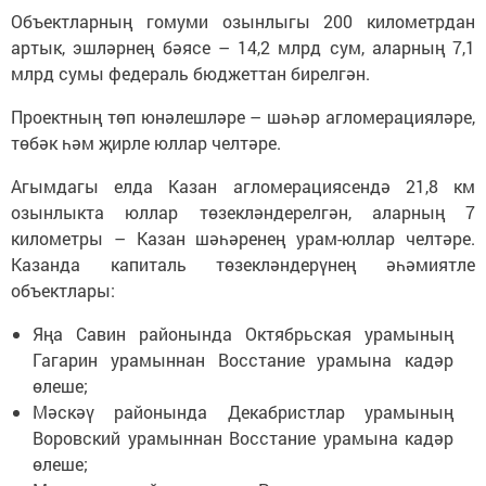
Объектларның гомуми озынлыгы 200 километрдан
артык, эшләрнең бәясе – 14,2 млрд сум, аларның 7,1
млрд сумы федераль бюджеттан бирелгән.
Проектның төп юнәлешләре – шәһәр агломерацияләре,
төбәк һәм җирле юллар челтәре.
Агымдагы елда Казан агломерациясендә 21,8 км
озынлыкта юллар төзекләндерелгән, аларның 7
километры – Казан шәһәренең урам-юллар челтәре.
Казанда капиталь төзекләндерүнең әһәмиятле
объектлары:
Яңа Савин районында Октябрьская урамының
Гагарин урамыннан Восстание урамына кадәр
өлеше;
Мәскәү районында Декабристлар урамының
Воровский урамыннан Восстание урамына кадәр
өлеше;