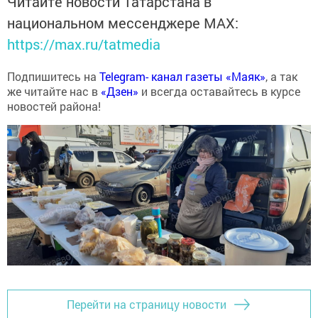
Читайте новости Татарстана в
национальном мессенджере MАХ:
https://max.ru/tatmedia
Подпишитесь на
Telegram- канал газеты «Маяк»
, а так
же читайте нас в
«Дзен»
и всегда оставайтесь в курсе
новостей района!
Перейти на страницу новости