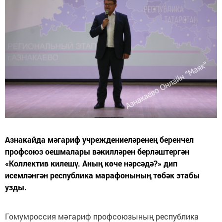
Азнакайда мәгариф учреждениеләренең беренчел
профсоюз оешмалары вәкилләрен берләштергән
«Коллектив килешү. Аның көче нәрсәдә?» дип
исемләнгән республика марафонының төбәк этабы
узды.
Гомумроссия мәгариф профсоюзының республика