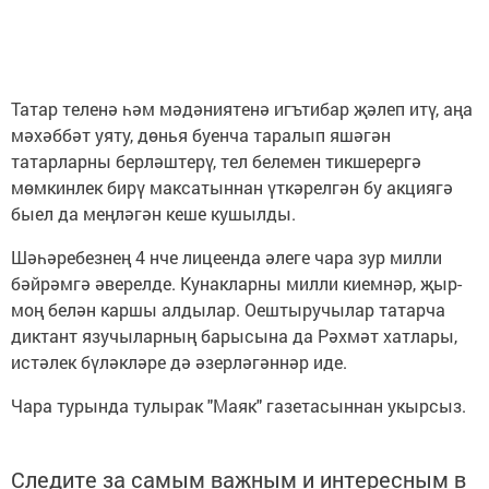
Татар теленә һәм мәдәниятенә игътибар җәлеп итү, аңа
мәхәббәт уяту, дөнья буенча таралып яшәгән
татарларны берләштерү, тел белемен тикшерергә
мөмкинлек бирү максатыннан үткәрелгән бу акциягә
быел да меңләгән кеше кушылды.
Шәһәребезнең 4 нче лицеенда әлеге чара зур милли
бәйрәмгә әверелде. Кунакларны милли киемнәр, җыр-
моң белән каршы алдылар. Оештыручылар татарча
диктант язучыларның барысына да Рәхмәт хатлары,
истәлек бүләкләре дә әзерләгәннәр иде.
Чара турында тулырак "Маяк" газетасыннан укырсыз.
Следите за самым важным и интересным в