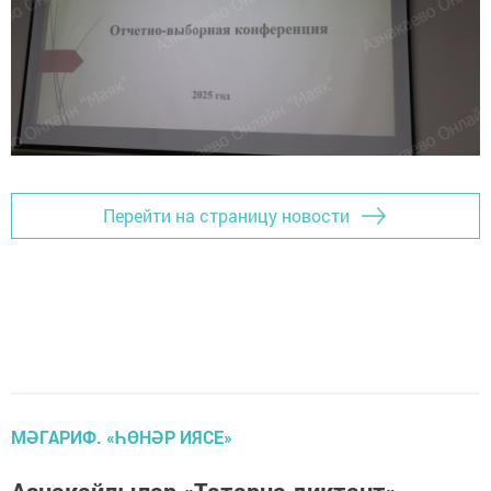
Перейти на страницу новости
МӘГАРИФ. «ҺӨНӘР ИЯСЕ»