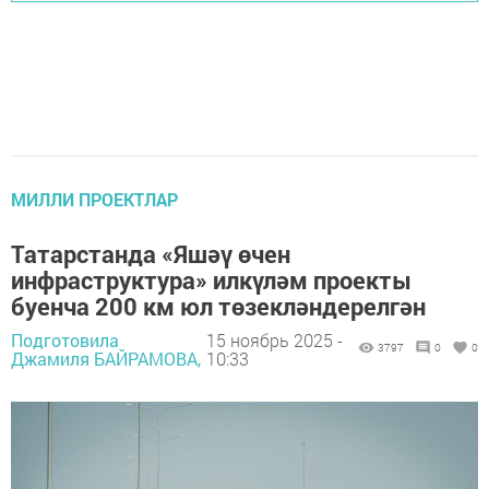
МИЛЛИ ПРОЕКТЛАР
Татарстанда «Яшәү өчен
инфраструктура» илкүләм проекты
буенча 200 км юл төзекләндерелгән
Подготовила
15 ноябрь 2025 -
3797
0
0
Джамиля БАЙРАМОВА,
10:33