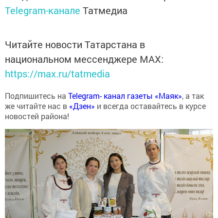
Telegram-канале
Татмедиа
Читайте новости Татарстана в
национальном мессенджере MАХ:
https://max.ru/tatmedia
Подпишитесь на
Telegram- канал газеты «Маяк»
, а так
же читайте нас в
«Дзен»
и всегда оставайтесь в курсе
новостей района!