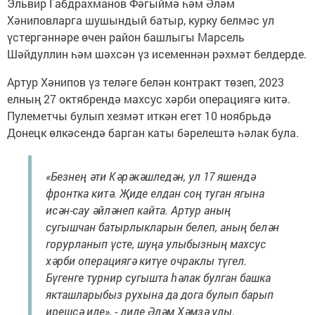
Эльвир Габдрахманов Фәгыймә һәм Әләм
Хәниповларга шушындый батыр, курку белмәс ул
үстергәннәре өчен район башлыгы Марсель
Шәйдуллин һәм шәхсән үз исеменнән рәхмәт белдерде.
Артур Хәнипов үз теләге белән контракт төзеп, 2023
елның 27 октябрендә махсус хәрби операциягә китә.
Пулеметчы булып хезмәт иткән егет 10 ноябрьдә
Донецк өлкәсендә барган каты бәрелештә һәлак була.
«Безнең әти Кәрәкәшледән, ул 17 яшендә
фронтка китә. Җиде елдан соң туган ягына
исән-сау әйләнеп кайта. Артур аның
сугышчан батырлыкларын белеп, аның белән
горурланып үсте, шуңа улыбызның махсус
хәрби операциягә китүе очраклы түгел.
Бүгенге турнир сугышта һәлак булган башка
якташларыбыз рухына да дога булып барып
ирешсә иде», - диде Әләм Хәмзә улы.