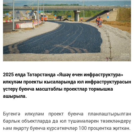
2025 елда Татарстанда «Яшәү өчен инфраструктура»
илкүләм проекты кысаларында юл инфраструктурасын
үстерү буенча масштаблы проектлар тормышка
ашырыла.
Бүгенгә илкүләм проект буенча планлаштырылган
барлык объектларда да юл түшәмәләрен төзекләндерү
һәм яңарту буенча күрсәткечләр 100 процентка җиткән.