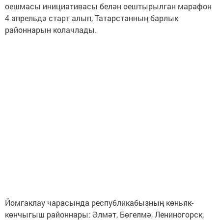
оешмасы инициативасы белән оештырылган марафон
4 апрельдә старт алып, Татарстанның барлык
районнарын колачлады.
Йомгаклау чарасында республикабызның көньяк-
көнчыгыш районнары: Әлмәт, Бөгелмә, Лениногорск,