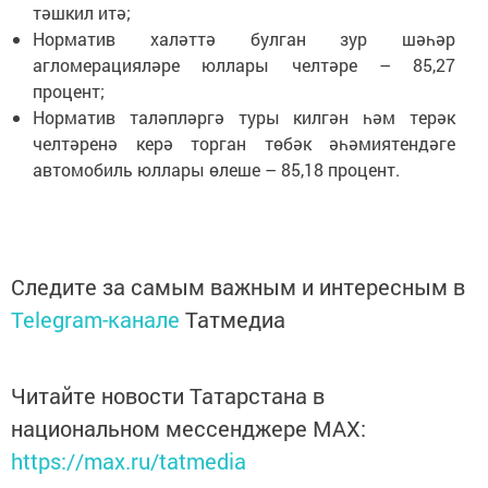
тәшкил итә;
Норматив халәттә булган зур шәһәр
агломерацияләре юллары челтәре – 85,27
процент;
Норматив таләпләргә туры килгән һәм терәк
челтәренә керә торган төбәк әһәмиятендәге
автомобиль юллары өлеше – 85,18 процент.
Следите за самым важным и интересным в
Telegram-канале
Татмедиа
Читайте новости Татарстана в
национальном мессенджере MАХ:
https://max.ru/tatmedia