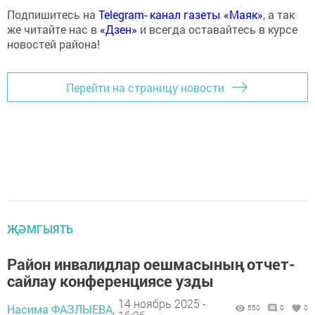
Подпишитесь на
Telegram- канал газеты «Маяк»
, а так
же читайте нас в
«Дзен»
и всегда оставайтесь в курсе
новостей района!
Перейти на страницу новости
ҖӘМГЫЯТЬ
Район инвалидлар оешмасының отчет-
сайлау конференциясе узды
14 ноябрь 2025 -
Насима ФАЗЛЫЕВА,
550
0
0