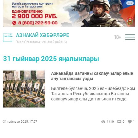
АЗНАКАЙ ХӘБӘРЛӘРЕ
18+
"Маяк" газетасы - Азнакай районы
31 гыйнвар 2025 яңалыклары
Азнакайда Ватанны саклаучылар елын
ачу тантанасы узды
Билгеле булганча, 2025 ел - илебездә һәм
Татарстан Республикасында Ватанны
саклаучылар елы дип игълан ителде.
31 гыйнвар 2025, 17:57
1119
0
1