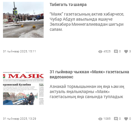
Табигать тә шаяра
“Маяк” газетасының актив хәбәрчесе,
Чубар Абдул авылында яшәүче
Зөлхәбирә Миннегалиевадан шигъри
сәлам.
31 гыйнвар 2025, 15:11
4525
0
3
31 гыйнвар чыккан «Маяк» газетасына
видеоанонс
Азнакай тормышыннан иң яңа һәм иң
актуаль яңалыкларны «Маяк»
газетасының яңа санында тупладык
31 гыйнвар 2025, 13:29
1085
0
0