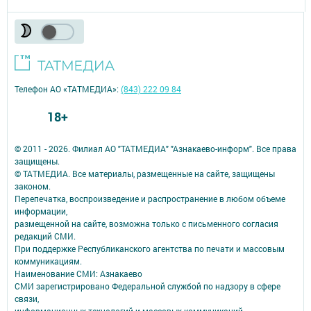
Телефон АО «ТАТМЕДИА»:
(843) 222 09 84
18+
© 2011 - 2026. Филиал АО "ТАТМЕДИА" "Азнакаево-информ". Все права
защищены.
© ТАТМЕДИА. Все материалы, размещенные на сайте, защищены
законом.
Перепечатка, воспроизведение и распространение в любом объеме
информации,
размещенной на сайте, возможна только с письменного согласия
редакций СМИ.
При поддержке Республиканского агентства по печати и массовым
коммуникациям.
Наименование СМИ: Азнакаево
СМИ зарегистрировано Федеральной службой по надзору в сфере
связи,
информационных технологий и массовых коммуникаций