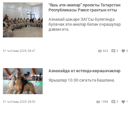
“Яшь әти-әниләр” проекты Татарстан
Республикасы Рәисе грантын отты
Азнакай шәһәре ЗАГСы бүлегендә
булачак әти-әниләр белән очрашулар
дәвам итә.
31 гыйнвар 2025, 09:47
942
0
0
Азнакайда ат өстендә көрәшәчәкләр
Ярышлар 10.00 сәгатьтә башлана.
31 гыйнвар 2025, 09:00
1099
0
1