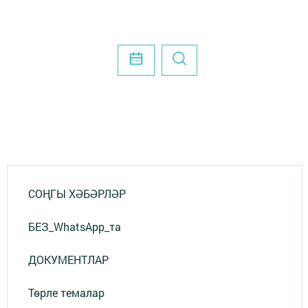
СОҢГЫ ХӘБӘРЛӘР
БЕЗ_WhatsApp_та
ДОКУМЕНТЛАР
Төрле темалар