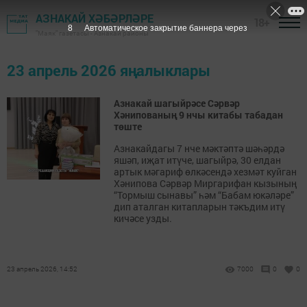
АЗНАКАЙ ХӘБӘРЛӘРЕ
18+
7
Автоматическое закрытие баннера через
"Маяк" газетасы - Азнакай районы
23 апрель 2026 яңалыклары
Азнакай шагыйрәсе Сәрвәр
Хәнипованың 9 нчы китабы табадан
төште
Азнакайдагы 7 нче мәктәптә шәһәрдә
яшәп, иҗат итүче, шагыйрә, 30 елдан
артык мәгариф өлкәсендә хезмәт куйган
Хәнипова Сәрвәр Миргарифан кызының
“Тормыш сынавы” һәм “Бабам юкәләре”
дип аталган китапларын тәкъдим итү
кичәсе узды.
23 апрель 2026, 14:52
7000
0
0