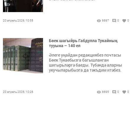
20 апрель 2026, 10:55
6697
0
0
Бөек шагыйрь Габдулла Тукайның
тууына – 140 ел
Әлеге уңайдан редакциябез почтасы
Бөек Тукаебызга багышланган
шигырьләргә баеды. Түбәндә аларны
укучыларыбызга да тәкъдим итәбез.
20 апрель 2026, 10:26
6695
0
0