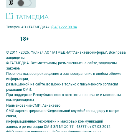
Телефон АО «ТАТМЕДИА»:
(843) 222 09 84
18+
© 2011 - 2026. Филиал АО "ТАТМЕДИА" "Азнакаево-информ". Все права
защищены.
© ТАТМЕДИА. Все материалы, размещенные на сайте, защищены
законом.
Перепечатка, воспроизведение и распространение в любом объеме
информации,
размещенной на сайте, возможна только с письменного согласия
редакций СМИ.
При поддержке Республиканского агентства по печати и массовым
коммуникациям.
Наименование СМИ: Азнакаево
СМИ зарегистрировано Федеральной службой по надзору в сфере
связи,
информационных технологий и массовых коммуникаций
запись о регистрации СМИ ЭЛ № ФС 77 - 48877 от 07.03.2012
ФИО главного редактора: Шайхулов Фархат Фагимович