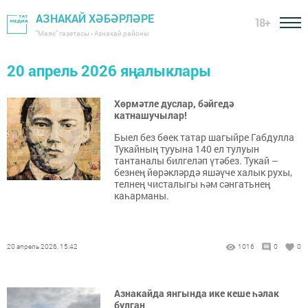
АЗНАКАЙ ХӘБӘРЛӘРЕ
18+
"Маяк" газетасы - Азнакай районы
20 апрель 2026 яңалыклары
Хөрмәтле дуслар, бәйгедә
катнашучылар!
Быел без бөек татар шагыйре Габдулла
Тукайның тууына 140 ел тулуын
тантаналы билгеләп үтәбез. Тукай –
безнең йөрәкләрдә яшәүче халык рухы,
телнең чисталыгы һәм сәнгатьнең
каһарманы.
20 апрель 2026, 15:42
1016
0
0
Азнакайда янгында ике кеше һәлак
булган