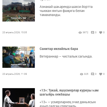
Азнакай шәһәрендә шәхси йортта
чыккан янгын фаҗига белән
тәмамланды.
20 апрель 2026, 15:35
3672
0
0
Санитар икеайлык бара
Ветераннар – чисталык сагында.
20 апрель 2026, 11:39
325
0
0
«13»: Тукай, яшүсмерләр куркуы һәм
шагыйрь оекбашы
«13» — үсмерләрнең эчке дөньясын
ачып салган спектакль.