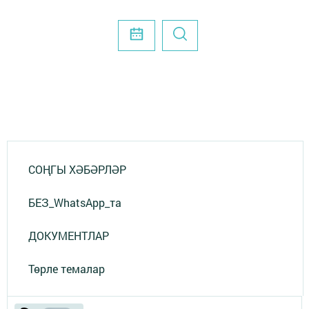
СОҢГЫ ХӘБӘРЛӘР
БЕЗ_WhatsApp_та
ДОКУМЕНТЛАР
Төрле темалар