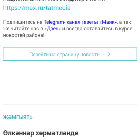
https://max.ru/tatmedia
Подпишитесь на
Telegram- канал газеты «Маяк»
, а так
же читайте нас в
«Дзен»
и всегда оставайтесь в курсе
новостей района!
Перейти на страницу новости
ҖӘМГЫЯТЬ
Өлкәннәр хөрмәтләнде