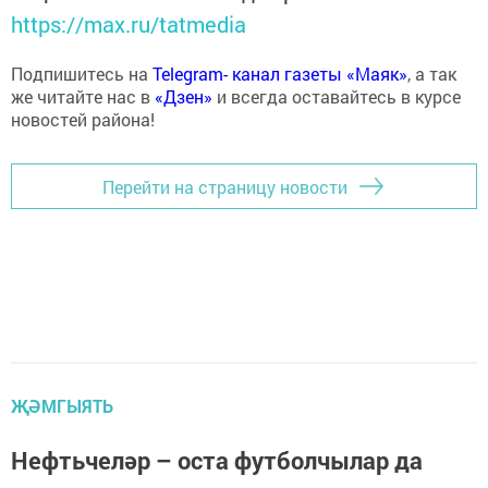
https://max.ru/tatmedia
Подпишитесь на
Telegram- канал газеты «Маяк»
, а так
же читайте нас в
«Дзен»
и всегда оставайтесь в курсе
новостей района!
Перейти на страницу новости
ҖӘМГЫЯТЬ
Нефтьчеләр – оста футболчылар да