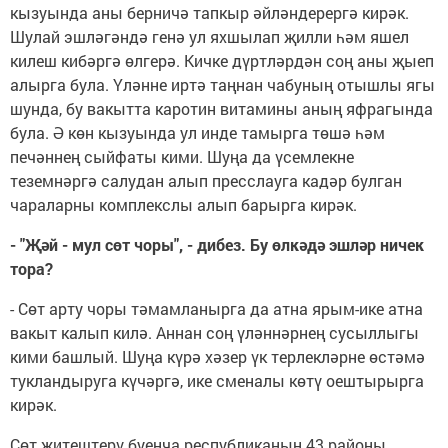
кызуында аны берничә тапкыр әйләндерергә кирәк.
Шулай эшләгәндә генә ул яхшылап җилли һәм яшел
килеш кибәргә өлгерә. Кичке дүртләрдән соң аны җыеп
алырга була. Үләнне иртә таңнан чабуның отышлы ягы
шунда, бу вакытта каротин витамины аның яфрагында
була. Ә көн кызуында ул инде тамырга төшә һәм
печәннең сыйфаты кими. Шуңа да үсемлекне
теземнәргә салудан алып пресслауга кадәр булган
чараларны комплекслы алып барырга кирәк.
- "Җәй - мул сөт чоры", - дибез. Бу өлкәдә эшләр ничек
тора?
- Сөт арту чоры тәмамланырга да атна ярым-ике атна
вакыт калып килә. Аннан соң үләннәрнең сусыллыгы
кими башлый. Шуңа күрә хәзер үк терлекләрне өстәмә
тукландыруга күчәргә, ике сменалы көтү оештырырга
кирәк.
Сөт җитештерү буенча республиканың 43 районы