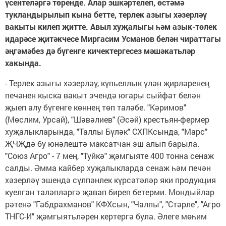
үсентеләргә төренде. Алар эшкәртелеп, өстәмә
тукландырылып кына бетте, терлек азыгы хәзерләү
вакыты килеп җитте. Авыл хуҗалыгы һәм азык-төлек
идарәсе җитәкчесе Миргасим Усманов белән чираттагы
әңгәмәбез дә бүгенге кичектергесез мәшәкатьләр
хакында.
- Терлек азыгы хәзерләү, күпьеллык үлән җирләренең
печәнен кыска вакыт эчендә югары сыйфат белән
җыеп алу бүгенге көннең төп таләбе. "Кәримов"
(Мөслим, Урсай), "Шәвәлиев" (Әсәй) крестьян-фермер
хуҗалыкларында, "Таллы Бүләк" СХПКсында, "Марс"
ҖЧҖдә бу юнәлештә максатчан эш алып барыла.
"Союз Агро" - 7 мең, "Туйкә" җәмгыяте 400 тонна сенаж
салды. Әмма кайбер хуҗалыкларда сенаж һәм печән
хәзерләү эшендә сүлпәнлек күрсәтәләр яки продукция
куелган таләпләргә җавап биреп бетерми. Мондыйлар
рәтенә "Габдрахманов" КФХсын, "Чалпы", "Стәрле", "Агро
ТНГС-И" җәмгыятьләрен кертергә була. Әлеге мөһим