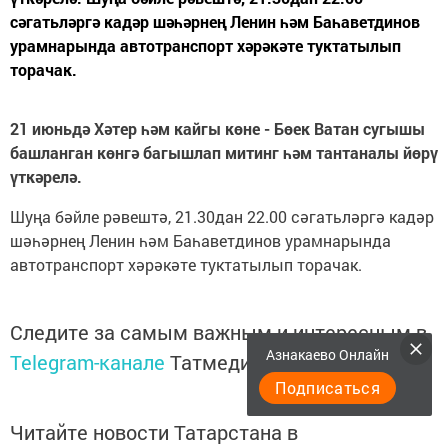
сәгатьләргә кадәр шәһәрнең Ленин һәм Баһаветдинов
урамнарында автотранспорт хәрәкәте туктатылып
торачак.
21 июньдә Хәтер һәм кайгы көне - Бөек Ватан сугышы
башланган көнгә багышлап митинг һәм тантаналы йөрү
үткәрелә.
Шуңа бәйле рәвештә, 21.30дан 22.00 сәгатьләргә кадәр
шәһәрнең Ленин һәм Баһаветдинов урамнарында
автотранспорт хәрәкәте туктатылып торачак.
Следите за самым важным и интересным в
Азнакаево Онлайн
Telegram-канале
Татмедиа
Подписаться
Читайте новости Татарстана в