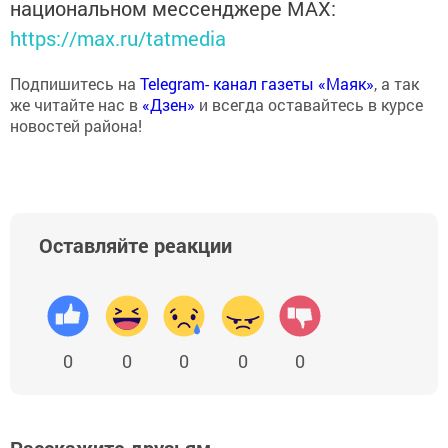
национальном мессенджере MАХ:
https://max.ru/tatmedia
Подпишитесь на
Telegram- канал газеты «Маяк»
, а так
же читайте нас в
«Дзен»
и всегда оставайтесь в курсе
новостей района!
Оставляйте реакции
0
0
0
0
0