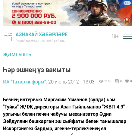
АЗНАКАЙ ХӘБӘРЛӘРЕ
18+
"Маяк" газетасы - Азнакай районы
ҖӘМГЫЯТЬ
Һәр эшнең үз вакыты
ИА "Татар-информ",
20 июнь 2012 - 13:03
1182
0
0
Безнең интервью Миргасим Усманов (сулда) һәм
"Туйкә" ҖЧҖ директоры Азат Гыйльманов "ЖВП-4,9"
ургычы белән печән чабучы механизатор Әдип
Зәйдуллин башкарган эш сыйфаты белән танышалар
Искәргәнегез бардыр, игенче-терлекченең ел