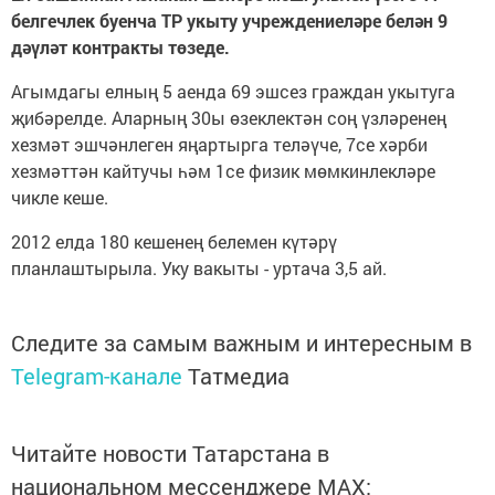
белгечлек буенча ТР укыту учреждениеләре белән 9
дәүләт контракты төзеде.
Агымдагы елның 5 аенда 69 эшсез граждан укытуга
җибәрелде. Аларның 30ы өзеклектән соң үзләренең
хезмәт эшчәнлеген яңартырга теләүче, 7се хәрби
хезмәттән кайтучы һәм 1се физик мөмкинлекләре
чикле кеше.
2012 елда 180 кешенең белемен күтәрү
планлаштырыла. Уку вакыты - уртача 3,5 ай.
Следите за самым важным и интересным в
Telegram-канале
Татмедиа
Читайте новости Татарстана в
национальном мессенджере MАХ: