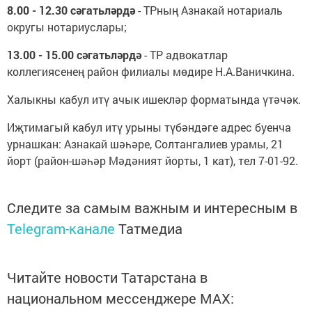
8.00 - 12.30 сәгатьләрдә
- ТРның Азнакай нотариаль
округы нотариуслары;
13.00 - 15.00 сәгатьләрдә
- ТР адвокатлар
коллегиясенең район филиалы мөдире Н.А.Ваничкина.
Халыкны кабул итү ачык ишекләр форматында үтәчәк.
Иҗтимагый кабул итү урыны түбәндәге адрес буенча
урнашкан: Азнакай шәһәре, Солтангалиев урамы, 21
йорт (район-шәһәр Мәдәният йорты, 1 кат), тел 7-01-92.
Следите за самым важным и интересным в
Telegram-канале
Татмедиа
Читайте новости Татарстана в
национальном мессенджере MАХ: