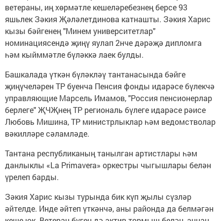
ветераны, иң хөрмәтле кешеләребезнең берсе 93
яшьлек Зәкия Җәләлетдинова катнашты. Зәкия Харис
кызы бәйгенең "Минем университетлар"
номинациясендә җиңү яулап 2нче дәрәҗә дипломга
һәм кыйммәтле бүләккә лаек булды.
Башкалада үткән бүләкләү тантанасында бәйге
җиңүчеләрен ТР буенча Пенсия фонды идарәсе бүлекчә
управляющие Марсель Имамов, "Россия пенсионерлар
берлеге" ҖЧҖнең ТР региональ бүлеге идарәсе рәисе
Любовь Мишина, ТР министрлыклар һәм ведомстволар
вәкилләре сәламләде.
Тантана республиканың танылган артистлары һәм
данлыклы «La Primavera» оркестры чыгышлары белән
үрелеп барды.
Зәкия Харис кызы турында бик күп җылы сүзләр
әйтелде. Инде әйтеп үткәнчә, аны районда да белмәгән
кеше юк. Ветеран бүген дә актив тормыш белән, аннан