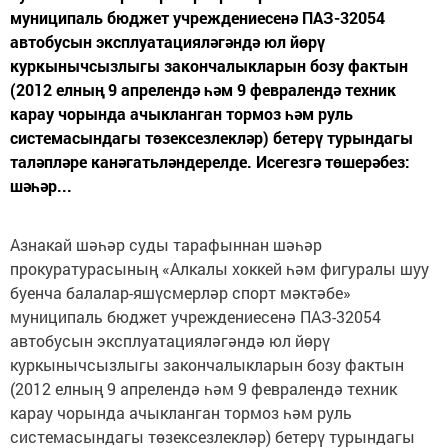
муниципаль бюджет учреждениесенә ПАЗ-32054
автобусын эксплуатацияләгәндә юл йөрү
куркынычсызлыгы закончалыкларын бозу фактын
(2012 елның 9 апрелендә һәм 9 февралендә техник
карау чорында ачыкланган тормоз һәм руль
системасындагы төзексезлекләр) бетерү турындагы
таләпләре канәгатьләндерелде. Исегезгә төшерәбез:
шәһәр...
Азнакай шәһәр суды тарафыннан шәһәр
прокуратурасының «Алкалы хоккей һәм фигуралы шуу
буенча балалар-яшүсмерләр спорт мәктәбе»
муниципаль бюджет учреждениесенә ПАЗ-32054
автобусын эксплуатацияләгәндә юл йөрү
куркынычсызлыгы закончалыкларын бозу фактын
(2012 елның 9 апрелендә һәм 9 февралендә техник
карау чорында ачыкланган тормоз һәм руль
системасындагы төзексезлекләр) бетерү турындагы