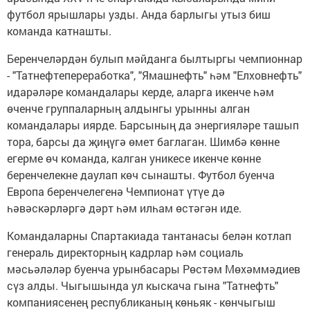
футбол ярышлары узды. Анда барлыгы утыз биш
команда катнашты.
Беренчеләрдән булып мәйданга былтыргы чемпионнар
- "Татнефтепереработка", "Ямашнефть" һәм "Елховнефть"
идарәләре командалары керде, аларга икенче һәм
өченче группаларның алдынгы урынны алган
командалары иярде. Барсының да энергияләре ташып
тора, барсы да җиңүгә өмет баглаган. Шимбә көнне
егерме өч команда, калган уникесе икенче көнне
беренчелекне даулап көч сынашты. Футбол буенча
Европа беренчелегенә Чемпионат үтүе дә
һәвәскәрләргә дәрт һәм илһам өстәгән иде.
Командаларны Спартакиада тантанасы белән котлап
генераль директорның кадрлар һәм социаль
мәсьәләләр буенча урынбасары Рөстәм Мөхәммәдиев
сүз алды. Чыгышында ул кыскача гына "Татнефть"
компаниясенең республиканың көньяк - көнчыгыш