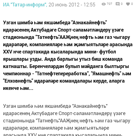
ИА "Татар-информ",
20 июнь 2012 - 12:55
707
0
0
Узган шимбә һәм якшәмбедә "Азнакайнефть"
идарәсенең Актүбәдәге Спорт-сәламәтләндерү үзәге
стадионында "Татнефть"ААҖнең нефть һәм газ чыгару
идарәләре, компанияләре һәм җәмгыятьләре арасында
ХХV нче спартакида кысаларында мини- футбол
ярышлары узды. Анда барлыгы утыз биш команда
катнашты. Беренчеләрдән булып мәйданга былтыргы
чемпионнар - "Татнефтепереработка", "Ямашнефть" һәм
"Елховнефть" идарәләре командалары керде, аларга
икенче һәм...
Узган шимбә һәм якшәмбедә "Азнакайнефть"
идарәсенең Актүбәдәге Спорт-сәламәтләндерү үзәге
стадионында "Татнефть"ААҖнең нефть һәм газ чыгару
идарәләре, компанияләре һәм җәмгыятьләре
арасында ХХV нче спартакида кысаларында мини-