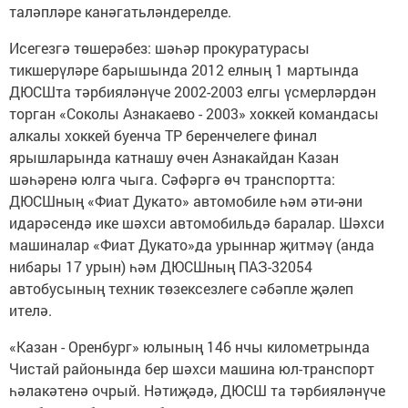
таләпләре канәгатьләндерелде.
Исегезгә төшерәбез: шәһәр прокуратурасы
тикшерүләре барышында 2012 елның 1 мартында
ДЮСШта тәрбияләнүче 2002-2003 елгы үсмерләрдән
торган «Соколы Азнакаево - 2003» хоккей командасы
алкалы хоккей буенча ТР беренчелеге финал
ярышларында катнашу өчен Азнакайдан Казан
шәһәренә юлга чыга. Сәфәргә өч транспортта:
ДЮСШның «Фиат Дукато» автомобиле һәм әти-әни
идарәсендә ике шәхси автомобильдә баралар. Шәхси
машиналар «Фиат Дукато»да урыннар җитмәү (анда
нибары 17 урын) һәм ДЮСШның ПАЗ-32054
автобусының техник төзексезлеге сәбәпле җәлеп
ителә.
«Казан - Оренбург» юлының 146 нчы километрында
Чистай районында бер шәхси машина юл-транспорт
һәлакәтенә очрый. Нәтиҗәдә, ДЮСШ та тәрбияләнүче