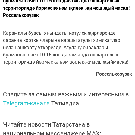
булмасын өчен 10-15 көн дәвамында эшкәртелгән
территориядә йөрмәскә һәм җиләк-җимеш җыймаска!
Россельхозүзәк
Карамалы буасы янындагы көтүлек җирләрендә
саранча корткычларына каршы агулы химикатлар
белән эшкәртү үткәрелде. Агулану очраклары
булмасын өчен 10-15 көн дәвамында эшкәртелгән
территориядә йөрмәскә һәм җиләк-җимеш җыймаска!
Россельхозүзәк
Следите за самым важным и интересным в
Telegram-канале
Татмедиа
Читайте новости Татарстана в
национальном мессенджере MАХ: