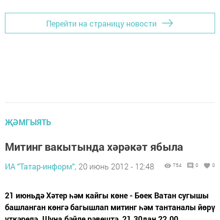
Перейти на страницу новости
ҖӘМГЫЯТЬ
Митинг вакытында хәрәкәт ябыла
ИА "Татар-информ",
20 июнь 2012 - 12:48
754
0
0
21 июньдә Хәтер һәм кайгы көне - Бөек Ватан сугышы
башланган көнгә багышлап митинг һәм тантаналы йөрү
үткәрелә. Шуңа бәйле рәвештә, 21.30дан 22.00