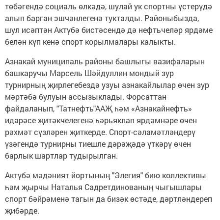
төбәгендә социаль өлкәдә, шулай ук спортны үстерүдә
алып барган эшчәнлегенә тукталды. Районыбызда,
шул исәптән Актүбә бистәсендә дә нефтьчеләр ярдәме
белән күп кенә спорт корылмалары калыкты.
Азнакай муниципаль районы башлыгы вазифаларын
башкаручы Марсель Шәйдуллин мондый зур
турнирның җирлегебездә узуы азнакайлылар өчен зур
мәртәбә булуын ассызыклады. Форсаттан
файдаланып, "Татнефть"ААҖ һәм «Азнакайнефть»
идарәсе җитәкчелегенә һәрьяклап ярдәмнәре өчен
рәхмәт сүзләрен җиткерде. Спорт-сәламәтләндерү
үзәгендә турнирны тиешле дәрәҗәдә үткәрү өчен
барлык шартлар тудырылган.
Актүбә мәдәният йортының "Элегия" бию коллективы
һәм җырчы Наталья Садретдинованың чыгышлары
спорт бәйрәменә тагын да бизәк өстәде, дәртләндереп
җибәрде.