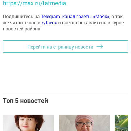
https://max.ru/tatmedia
Подпишитесь на
Telegram- канал газеты «Маяк»
, а так
же читайте нас в
«Дзен»
и всегда оставайтесь в курсе
новостей района!
Перейти на страницу новости
Топ 5 новостей