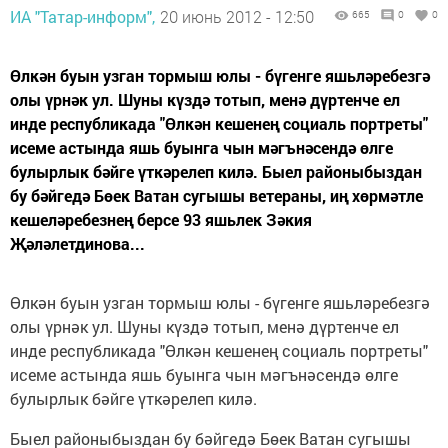
ИА "Татар-информ",
20 июнь 2012 - 12:50
665
0
0
Өлкән буын узган тормыш юлы - бүгенге яшьләребезгә
олы үрнәк ул. Шуны күздә тотып, менә дүртенче ел
инде республикада "Өлкән кешенең социаль портреты"
исеме астында яшь буынга чын мәгънәсендә өлге
булырлык бәйге үткәрелеп килә. Быел районыбыздан
бу бәйгедә Бөек Ватан сугышы ветераны, иң хөрмәтле
кешеләребезнең берсе 93 яшьлек Зәкия
Җәләлетдинова...
Өлкән буын узган тормыш юлы - бүгенге яшьләребезгә
олы үрнәк ул. Шуны күздә тотып, менә дүртенче ел
инде республикада "Өлкән кешенең социаль портреты"
исеме астында яшь буынга чын мәгънәсендә өлге
булырлык бәйге үткәрелеп килә.
Быел районыбыздан бу бәйгедә Бөек Ватан сугышы