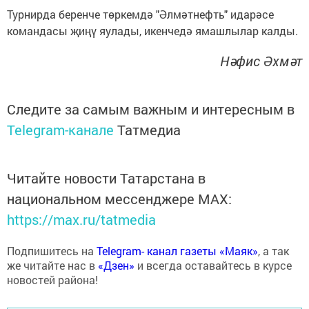
Турнирда беренче төркемдә "Әлмәтнефть" идарәсе
командасы җиңү яулады, икенчедә ямашлылар калды.
Нәфис Әхмәт
Следите за самым важным и интересным в
Telegram-канале
Татмедиа
Читайте новости Татарстана в
национальном мессенджере MАХ:
https://max.ru/tatmedia
Подпишитесь на
Telegram- канал газеты «Маяк»
, а так
же читайте нас в
«Дзен»
и всегда оставайтесь в курсе
новостей района!