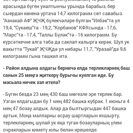
арасында бүген уналтынчы урында барабыз, бер
сыердан көненә уртача 14,7 килограмм сөт савабыз.
"Азнакай АФ" ҖЧҖ бүлекчәләре булган "Илбәк"тә ул
19,4, "Сукаеш"та - 19,2, "Корбанов" КФХсында - 17,6,
"Марс"та - 17,4, "Таллы Бүләк"тә - 16 килограмм. Бу
күрсәткечне алга таба да саклап калырга кирәк. Шул ук
вакытта "Тукай" ҖЧҖдә ул нибары 11,7, "Уразай"да 9,6
килограмм гына тәшкил итә.
- Район алдына алдагы берничә елда терлекләрнең баш
санын 25 меңгә җиткерү бурычы куелган иде. Бу
мәсьәлә ничек хәл ителә?
- Бүген бездә 23 мең 430 баш мөгезле эре терлек бар.
Узган елдагыдан бу 1 мең 482 башка күбрәк. 1 июньгә 4
мең 47 бозау алдык. Алар да былтыргыдан 447 башка
артык. Моңа малларны асрау шартларын яхшырту,
терлекләрнең, шулай ук яңа туган бозауларның үлем
очракларын киметү юлы белән ирешелде.