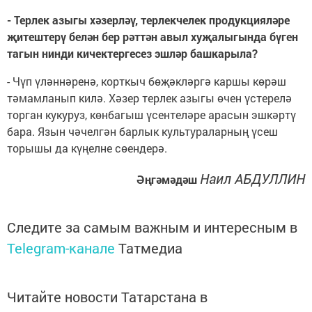
- Терлек азыгы хәзерләү, терлекчелек продукцияләре
җитештерү белән бер рәттән авыл хуҗалыгында бүген
тагын нинди кичектергесез эшләр башкарыла?
- Чүп үләннәренә, корткыч бөҗәкләргә каршы көрәш
тәмамланып килә. Хәзер терлек азыгы өчен үстерелә
торган кукуруз, көнбагыш үсентеләре арасын эшкәртү
бара. Язын чәчелгән барлык культураларның үсеш
торышы да күңелне сөендерә.
Наил АБДУЛЛИН
Әңгәмәдәш
Следите за самым важным и интересным в
Telegram-канале
Татмедиа
Читайте новости Татарстана в