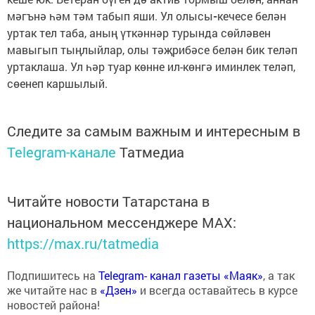
мәгънә һәм тәм табып яши. Ул олысы
-
кечесе белән
уртак тел таба, аның үткәннәр турында сөйләвен
мавыгып тыңлыйлар, олы тәҗрибәсе белән бик теләп
уртаклаша. Ул һәр туар көнне ил-көнгә иминлек теләп,
сөенеп каршылый.
Следите за самым важным и интересным в
Telegram-канале
Татмедиа
Читайте новости Татарстана в
национальном мессенджере MАХ:
https://max.ru/tatmedia
Подпишитесь на
Telegram- канал газеты «Маяк»
, а так
же читайте нас в
«Дзен»
и всегда оставайтесь в курсе
новостей района!