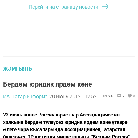
Перейти на страницу новости
ҖӘМГЫЯТЬ
Бердәм юридик ярдәм көне
ИА "Татар-информ",
20 июнь 2012 - 12:52
637
0
0
22 июнь көнне Россия юристлар Ассоциациясе ил
халкына бердәм түләүсез юридик ярдәм көне үткәрә.
Әлеге чара кысаларында Ассоциациянең Татарстан
бүлекчәсе ТР юстиция министрлыгы, "Бердәм Россия"