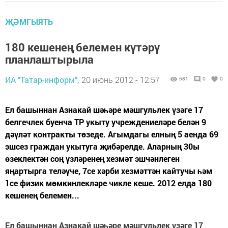
ҖӘМГЫЯТЬ
180 кешенең белемен күтәрү
планлаштырыла
ИА "Татар-информ",
20 июнь 2012 - 12:57
681
0
0
Ел башыннан Азнакай шәһәре мәшгульлек үзәге 17
белгечлек буенча ТР укыту учреждениеләре белән 9
дәүләт контракты төзеде. Агымдагы елның 5 аенда 69
эшсез граждан укытуга җибәрелде. Аларның 30ы
өзеклектән соң үзләренең хезмәт эшчәнлеген
яңартырга теләүче, 7се хәрби хезмәттән кайтучы һәм
1се физик мөмкинлекләре чикле кеше. 2012 елда 180
кешенең белемен...
Ел башыннан Азнакай шәһәре мәшгульлек үзәге 17