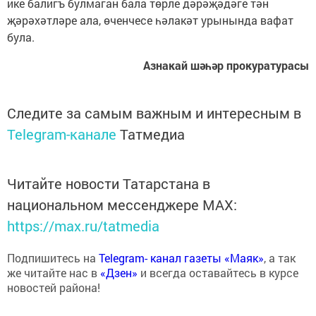
ике балигъ булмаган бала төрле дәрәҗәдәге тән
җәрәхәтләре ала, өченчесе һәлакәт урынында вафат
була.
Азнакай шәһәр прокуратурасы
Следите за самым важным и интересным в
Telegram-канале
Татмедиа
Читайте новости Татарстана в
национальном мессенджере MАХ:
https://max.ru/tatmedia
Подпишитесь на
Telegram- канал газеты «Маяк»
, а так
же читайте нас в
«Дзен»
и всегда оставайтесь в курсе
новостей района!