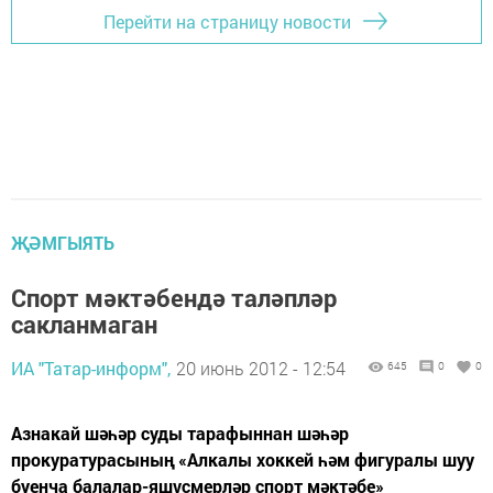
Перейти на страницу новости
ҖӘМГЫЯТЬ
Cпорт мәктәбендә таләпләр
сакланмаган
ИА "Татар-информ",
20 июнь 2012 - 12:54
645
0
0
Азнакай шәһәр суды тарафыннан шәһәр
прокуратурасының «Алкалы хоккей һәм фигуралы шуу
буенча балалар-яшүсмерләр спорт мәктәбе»