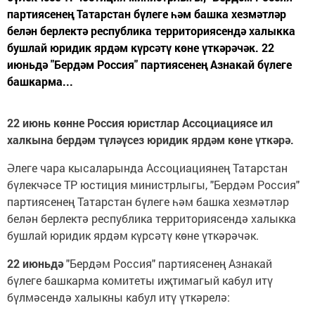
партиясенең Татарстан бүлеге һәм башка хезмәтләр
белән берлектә республика территориясендә халыкка
бушлай юридик ярдәм күрсәтү көне үткәрәчәк. 22
июньдә "Бердәм Россия" партиясенең Азнакай бүлеге
башкарма...
22 июнь көнне Россия юристлар Ассоциациясе ил
халкына бердәм түләүсез юридик ярдәм көне үткәрә.
Әлеге чара кысаларында Ассоциациянең Татарстан
бүлекчәсе ТР юстиция министрлыгы, "Бердәм Россия"
партиясенең Татарстан бүлеге һәм башка хезмәтләр
белән берлектә республика территориясендә халыкка
бушлай юридик ярдәм күрсәтү көне үткәрәчәк.
22 июньдә
"Бердәм Россия" партиясенең Азнакай
бүлеге башкарма комитеты иҗтимагый кабул итү
бүлмәсендә халыкны кабул итү үткәрелә: