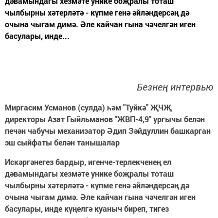
дәвамындагы хезмәте унике боҗралы тоташ
чылбырны хәтерләтә - күпме генә әйләндерсәң дә
очына чыгам димә. Әле кайчан гына чәчелгән иген
басулары, инде...
Безнең интервью
Миргасим Усманов (сулда) һәм "Туйкә" ҖЧҖ
директоры Азат Гыйльманов "ЖВП-4,9" ургычы белән
печән чабучы механизатор Әдип Зәйдуллин башкарган
эш сыйфаты белән танышалар
Искәргәнегез бардыр, игенче-терлекченең ел
дәвамындагы хезмәте унике боҗралы тоташ
чылбырны хәтерләтә - күпме генә әйләндерсәң дә
очына чыгам димә. Әле кайчан гына чәчелгән иген
басулары, инде күңелгә куаныч биреп, тигез