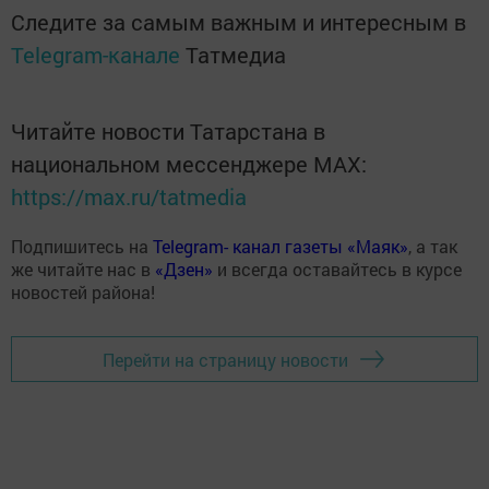
Следите за самым важным и интересным в
Telegram-канале
Татмедиа
Читайте новости Татарстана в
национальном мессенджере MАХ:
https://max.ru/tatmedia
Подпишитесь на
Telegram- канал газеты «Маяк»
, а так
же читайте нас в
«Дзен»
и всегда оставайтесь в курсе
новостей района!
Перейти на страницу новости