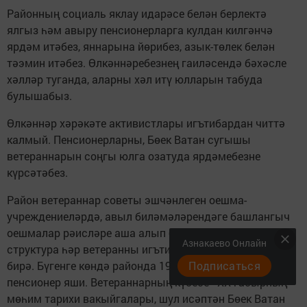
Районның социаль яклау идарәсе белән берлектә
ялгыз һәм авыру пенсионерларга кулдан килгәнчә
ярдәм итәбез, яннарына йөрибез, азык-төлек белән
тәэмин итәбез. Өлкәннәребезнең гаиләсендә бәхәсле
хәлләр туганда, аларны хәл итү юлларын табуда
булышабыз.
Өлкәннәр хәрәкәте активистлары игътибардан читтә
калмый. Пенсионерларны, Бөек Ватан сугышы
ветераннарын соңгы юлга озатуда ярдәмебезне
күрсәтәбез.
Район ветераннар советы эшчәнлеген оешма-
учреждениеләрдә, авыл биләмәләрендәге башлангыч
оешмалар рәисләре аша алып бара. Мондый төр
Азнакаево Онлайн
структура һәр ветеранны игътибарда тоту мөмкинлеге
Подписаться
бирә. Бүгенге көндә районда 19 меңнән артык
пенсионер яши. Ветераннарның күбесе - ХХ гасырның
мөһим тарихи вакыйгалары, шул исәптән Бөек Ватан