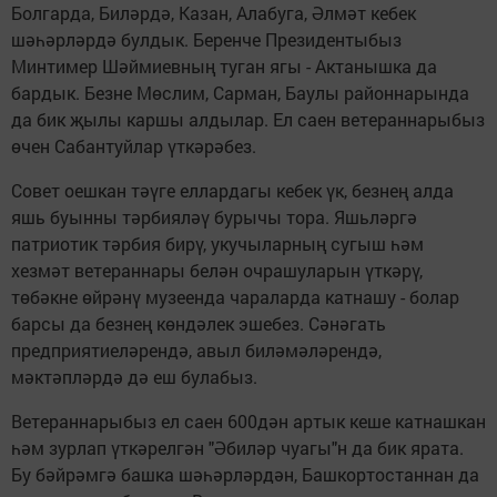
Болгарда, Биләрдә, Казан, Алабуга, Әлмәт кебек
шәһәрләрдә булдык. Беренче Президентыбыз
Минтимер Шәймиевның туган ягы - Актанышка да
бардык. Безне Мөслим, Сарман, Баулы районнарында
да бик җылы каршы алдылар. Ел саен ветераннарыбыз
өчен Сабантуйлар үткәрәбез.
Совет оешкан тәүге еллардагы кебек үк, безнең алда
яшь буынны тәрбияләү бурычы тора. Яшьләргә
патриотик тәрбия бирү, укучыларның сугыш һәм
хезмәт ветераннары белән очрашуларын үткәрү,
төбәкне өйрәнү музеенда чараларда катнашу - болар
барсы да безнең көндәлек эшебез. Сәнәгать
предприятиеләрендә, авыл биләмәләрендә,
мәктәпләрдә дә еш булабыз.
Ветераннарыбыз ел саен 600дән артык кеше катнашкан
һәм зурлап үткәрелгән "Әбиләр чуагы"н да бик ярата.
Бу бәйрәмгә башка шәһәрләрдән, Башкортостаннан да