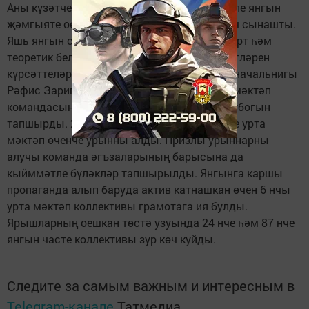
Аны күзәтчелек эшчәнлеге бүлеге һәм ирекле янгын
җәмгыяте оештырды. Бәйгедә 8 мәктәп көч сынашты.
Яшь янгын сүндерүчеләр янгын-гамәли спорт һәм
теоретик белемнәре буенча үзләренең сәләтләрен
күрсәттеләр. Күзәтчелек эшчәнлеге бүлеге начальнигы
Рәфис Зарипов 1 урынны алган 8 нче урта мәктәп
командасына Азнакай районының күчмә кубогын
тапшырды. 2 нче урта мәктәп - икенче, 1 нче урта
мәктәп өченче урынны алды. Призлы урыннарны
алучы команда әгъзаларының барысына да
кыйммәтле бүләкләр тапшырылды. Янгынга каршы
пропаганда алып баруда актив катнашкан өчен 6 нчы
урта мәктәп коллективы грамотага ия булды.
Ярышларның оешкан төстә узуында 24 нче һәм 87 нче
янгын часте коллективы зур көч куйды.
Следите за самым важным и интересным в
Telegram-канале
Татмедиа