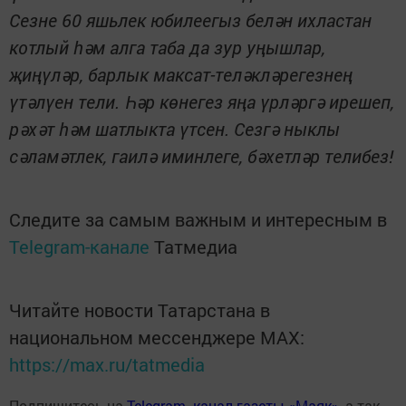
Сезне 60 яшьлек юбилеегыз белән ихластан
котлый һәм алга таба да зур уңышлар,
җиңүләр, барлык максат-теләкләрегезнең
үтәлүен тели. Һәр көнегез яңа үрләргә ирешеп,
рәхәт һәм шатлыкта үтсен. Сезгә ныклы
сәламәтлек, гаилә иминлеге, бәхетләр телибез!
Следите за самым важным и интересным в
Telegram-канале
Татмедиа
Читайте новости Татарстана в
национальном мессенджере MАХ:
https://max.ru/tatmedia
Подпишитесь на
Telegram- канал газеты «Маяк»
, а так