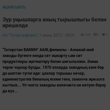
ҖӘМГЫЯТЬ
Зур уңышларга аның тырышлыгы белән
ирешелде
ИА "Татар-информ",
1 июнь 2012 - 09:01
1244
0
0
"Татарстан ВАМИН" ААҖ филиалы - Азнакай май
заводы бүгенге көндә сөт эшкәртү һәм сөт
продуктлары җитештерү белән шөгыльләнә. Әмма
төрле чорлар булды. 1970 елларда заводның хәле бер
дә шәптән түгел иде: цехлар торышы начар,
административ бинаның исеме генә, заманча җиһазга
кытлык... Ул чакта заводны киләчәктә ни көтүен берәү
дә күз...