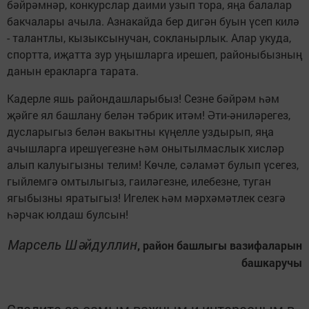
бәйрәмнәр, конкурслар даими узып тора, яңа балалар
бакчалары ачыла. Азнакайда бер дигән буын үсеп килә
- талантлы, кызыксынучан, сокланырлык. Алар укуда,
спортта, иҗатта зур уңышларга ирешеп, районыбызның
данын еракларга тарата.
Кадерле яшь райондашларыбыз! Сезне бәйрәм һәм
җәйге ял башлану белән тәбрик итәм! Әти-әниләрегез,
дусларыгыз белән вакытны күңелле уздырып, яңа
ачышларга ирешүегезне һәм онытылмаслык хисләр
алып калуыгызны телим! Көчле, сәламәт булып үсегез,
гыйлемгә омтылыгыз, гаиләгезне, илебезне, туган
ягыбызны яратыгыз! Игелек һәм мәрхәмәтлек сезгә
һәрчак юлдаш булсын!
Марсель Шәйдуллин
, район башлыгы вазифаларын
башкаручы