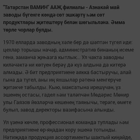
"Татарстан ВАМИН" ААҖ филиалы - Азнакай май
заводы бүгенге көндә сөт эшкәртү һәм сөт
продуктлары җитештерү белән шөгыльләнә. Әмма
төрле чорлар булды.
1970 елларда заводның хәле бер дә шәптән түгел иде:
цехлар торышы начар, административ бинаның исеме
генә, заманча җиһазга кытлык... Ул чакта заводны
киләчәктә ни көтүен берәү дә күз алдына да китерә
алмады. Ә бит предприятиене аякка бастыручы, алай
гына да түгел, аны иң яхшылар рәтенә менгерүче
җитәкче табылды. Кыю, максатына ирешүчән, үз
эшенең остасы, гадел һәм таләпчән Мөдәрис Мөнир
улы Гаязов йөзләрчә кешенең таянычы, терәге, өмете
булып, завод директоры вазифасына алынды.
Ул үзенә көчле, профессионал команда туплады һәм
предприятиене өр-яңадан кору эшенә тотынды.
Нәтиҗәдә продукция ассортименты шактый киңәйде,