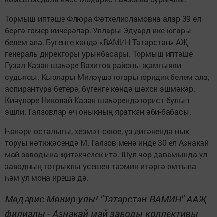
Тормыш иптәше Флюра Фәтхелисламовна алар 39 ел
бергә гомер кичерәләр. Уллары Эдуард ике югары
белем ала. Бүгенге көндә «ВАМИН Татарстан» АҖ
генераль директоры урынбасары. Тормыш иптәше
Гүзәл Казан шәһәре Вахитов районы җәмгыяви
судьясы. Кызлары Миләүшә югары юридик белем ала,
аспирантура бетерә, бүгенге көндә шәхси эшмәкәр.
Кияүләре Николай Казан шәһәрендә юрист булып
эшли. Гаязовлар өч оныкның яраткан әби-бабасы.
Һөнәри осталыгы, хезмәт сөюе, үз дигәнендә нык
торуы нәтиҗәсендә М. Гаязов менә инде 30 ел Азнакай
май заводына җитәкчелек итә. Шул чор дәвамында ул
заводның тотрыклы үсешен тәэмин итәргә омтыла
һәм ул моңа ирешә дә.
Мөдәрис Мөнир улы! "Татарстан ВАМИН" ААҖ
филиалы - Азнакай май заводы коллективы