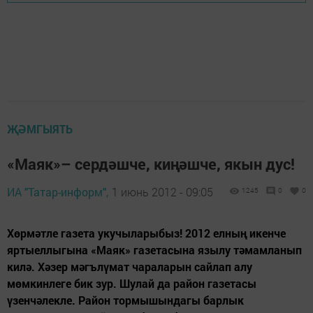
ҖӘМГЫЯТЬ
«Маяк»– сердәшче, киңәшче, якын дус!
ИА "Татар-информ",
1 июнь 2012 - 09:05
1245
0
0
Хөрмәтле газета укучыларыбыз! 2012 елның икенче
яртыеллыгына «Маяк» газетасына язылу тәмамланып
килә. Хәзер мәгълүмат чараларын сайлап алу
мөмкинлеге бик зур. Шулай да район газетасы
үзенчәлекле. Район тормышындагы барлык