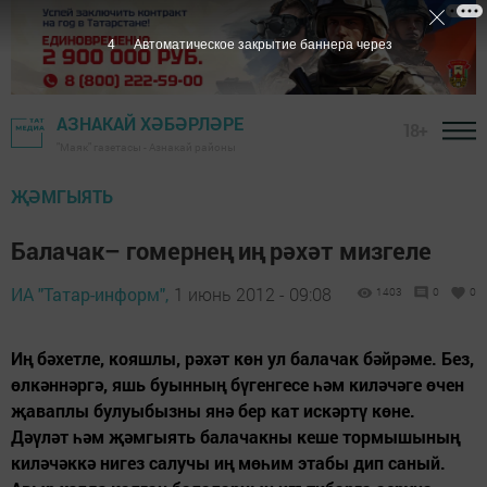
3
Автоматическое закрытие баннера через
АЗНАКАЙ ХӘБӘРЛӘРЕ
18+
"Маяк" газетасы - Азнакай районы
ҖӘМГЫЯТЬ
Балачак– гомернең иң рәхәт мизгеле
ИА "Татар-информ",
1 июнь 2012 - 09:08
1403
0
0
Иң бәхетле, кояшлы, рәхәт көн ул балачак бәйрәме. Без,
өлкәннәргә, яшь буынның бүгенгесе һәм киләчәге өчен
җаваплы булуыбызны янә бер кат искәртү көне.
Дәүләт һәм җәмгыять балачакны кеше тормышының
киләчәккә нигез салучы иң мөһим этабы дип саный.