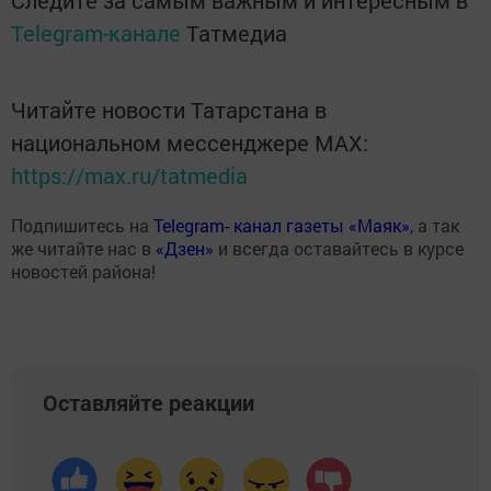
Следите за самым важным и интересным в
Telegram-канале
Татмедиа
Читайте новости Татарстана в
национальном мессенджере MАХ:
https://max.ru/tatmedia
Подпишитесь на
Telegram- канал газеты «Маяк»
, а так
же читайте нас в
«Дзен»
и всегда оставайтесь в курсе
новостей района!
Оставляйте реакции