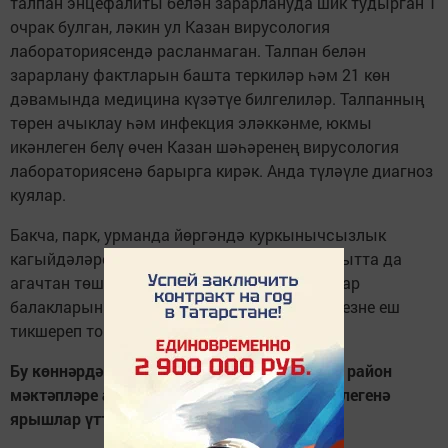
талпан энцефалиты белән зарарлануда шик тудырган 1
очрак булган, ләкин ул Казан вирусология
лабораториясендә расланмаган. Талпан белән
зарарлану фактларын башта теркиләр һәм 21 көн
дәвамында медицина күзәтүе билгелиләр. Талпанның
төрен ачыклау һәм инфекция эләккәнме, юкмы
икәнлеген белү өчен Казан шәһәренең вирусология
лабораториясенә барырга кирәк. Анда түләүле диагноз
куялар.
Бакча, парк, урманда йөргәндә куркынычсызлык
кагыйдәләрен үтәргә кирәк. Талпан бер вакытта да
агачтан төшми, ул астан өскә үрмәли. Чалбар
балакларын оекбаш эченә тыгыгыз, үз-үзегезне еш
тикшереп торыгыз!
Бу көннәрдә 24 нче янгын сүндерү частендә район
мәктәпләре арасында дружиналар беренчелегенә
ярышлар үтте.