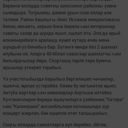
Беренче елларда советны комсомол райкомы үзенә
сыендыра. Тотрыклы, даими урын озак еллар әле
тәтеми. Район башлыгы Әнәс Исхаков инициативасы
белән, ниһаять, аерым бина бирелә һәм ветераннар
советы хәзер дә шунда яшәп, эшләп ята. Әле дә ярый
өлкәннәребезгә аралашу, күңел күтәрү өчен менә
шундый үз бинабыз бар. Бүгенге көндә без 2 шахмат
клубына ия. Аларга 40-60лап һәвәскәр шахматчы һәм
бильярдчылар йөри. Спортның төрле төре буенча
ярышлар үткәреп торабыз.
Үз участогыбызда барыбыз бергәләшеп чәчәкләр,
яшелчә, җиләк үстерәбез. Көзен бу нигъмәтне җыеп,
Актүбә картлар һәм инвалидлар йортына илтәбез.
Күчтәнәчләрне биредә яшәүчеләргә үзебезнең "Хәтирә"
һәм "Калинушка" ансамбльләре катнашында зур
концерт әзерләп, бик күңелле итеп тапшырабыз.
Соңгы елларда сәяхәтләргә күп йөрибез. Әйтик,