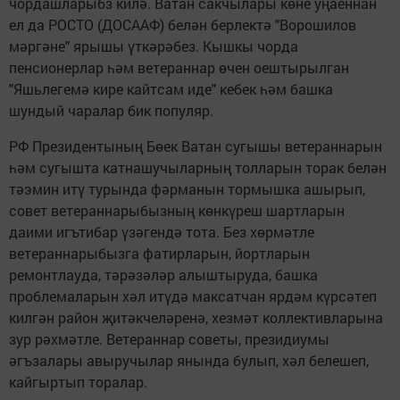
чордашларыбз килә. Ватан сакчылары көне уңаеннан
ел да РОСТО (ДОСААФ) белән берлектә "Ворошилов
мәргәне" ярышы үткәрәбез. Кышкы чорда
пенсионерлар һәм ветераннар өчен оештырылган
"Яшьлегемә кире кайтсам иде" кебек һәм башка
шундый чаралар бик популяр.
РФ Президентының Бөек Ватан сугышы ветераннарын
һәм сугышта катнашучыларның толларын торак белән
тәэмин итү турында фәрманын тормышка ашырып,
совет ветераннарыбызның көнкүреш шартларын
даими игътибар үзәгендә тота. Без хөрмәтле
ветераннарыбызга фатирларын, йортларын
ремонтлауда, тәрәзәләр алыштыруда, башка
проблемаларын хәл итүдә максатчан ярдәм күрсәтеп
килгән район җитәкчеләренә, хезмәт коллективларына
зур рәхмәтле. Ветераннар советы, президиумы
әгъзалары авыручылар янында булып, хәл белешеп,
кайгыртып торалар.