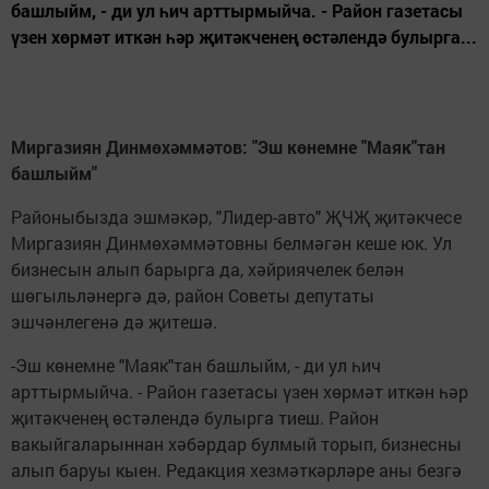
башлыйм, - ди ул һич арттырмыйча. - Район газетасы
үзен хөрмәт иткән һәр җитәкченең өстәлендә булырга...
Миргазиян Динмөхәммәтов: "Эш көнемне "Маяк"тан
башлыйм"
Районыбызда эшмәкәр, "Лидер-авто" ҖЧҖ җитәкчесе
Миргазиян Динмөхәммәтовны белмәгән кеше юк. Ул
бизнесын алып барырга да, хәйриячелек белән
шөгыльләнергә дә, район Советы депутаты
эшчәнлегенә дә җитешә.
-Эш көнемне "Маяк"тан башлыйм, - ди ул һич
арттырмыйча. - Район газетасы үзен хөрмәт иткән һәр
җитәкченең өстәлендә булырга тиеш. Район
вакыйгаларыннан хәбәрдар булмый торып, бизнесны
алып баруы кыен. Редакция хезмәткәрләре аны безгә