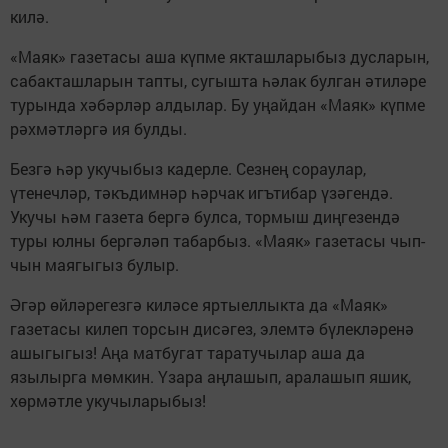
килә.
«Маяк» газетасы аша күпме якташларыбыз дусларын,
сабакташларын тапты, сугышта һәлак булган әтиләре
турында хәбәрләр алдылар. Бу уңайдан «Маяк» күпме
рәхмәтләргә ия булды.
Безгә һәр укучыбыз кадерле. Сезнең сораулар,
үтенечләр, тәкъдимнәр һәрчак игътибар үзәгендә.
Укучы һәм газета бергә булса, тормыш диңгезендә
туры юлны бергәләп табарбыз. «Маяк» газетасы чып-
чын маягыгыз булыр.
Әгәр өйләрегезгә киләсе яртыеллыкта да «Маяк»
газетасы килеп торсын дисәгез, элемтә бүлекләренә
ашыгыгыз! Аңа матбугат таратучылар аша да
язылырга мөмкин. Үзара аңлашып, аралашып яшик,
хөрмәтле укучыларыбыз!