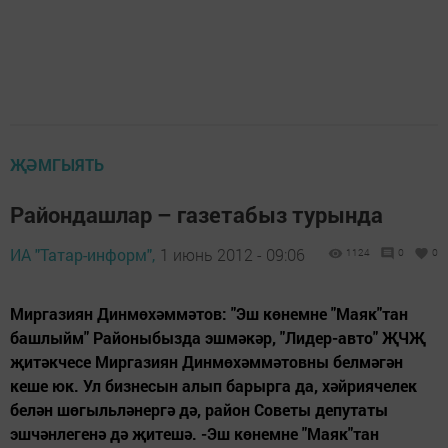
ҖӘМГЫЯТЬ
Райондашлар – газетабыз турында
ИА "Татар-информ",
1 июнь 2012 - 09:06
1124
0
0
Миргазиян Динмөхәммәтов: "Эш көнемне "Маяк"тан
башлыйм" Районыбызда эшмәкәр, "Лидер-авто" ҖЧҖ
җитәкчесе Миргазиян Динмөхәммәтовны белмәгән
кеше юк. Ул бизнесын алып барырга да, хәйриячелек
белән шөгыльләнергә дә, район Советы депутаты
эшчәнлегенә дә җитешә. -Эш көнемне "Маяк"тан