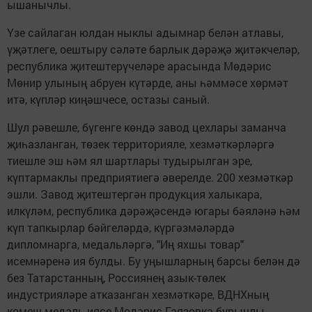
ышанычлы.
Үзе сайлаган юлдан ныклы адымнар белән атлавы,
үҗәтлеге, оештыру сәләте барлык дәрәҗә җитәкчеләр,
республика җитештерүчеләре арасында Мөдәрис
Мөнир улының абруен күтәрде, аны һәммәсе хөрмәт
итә, күпләр киңәшчесе, остазы саный.
Шул рәвешле, бүгенге көндә завод цехлары заманча
җиһазланган, төзек территорияле, хезмәткәрләргә
тиешле эш һәм ял шартлары тудырылган эре,
күптармаклы предприятиегә әверелде. 200 хезмәткәр
эшли. Завод җитештергән продукция халыкара,
илкүләм, республика дәрәҗәсендә югары бәяләнә һәм
күп тапкырлар бәйгеләрдә, күргәзмәләрдә
дипломнарга, медальләргә, "Иң яхшы товар"
исемнәренә ия булды. Бу уңышларның барсы белән дә
без Татарстанның, Россиянең азык-төлек
индустрияләре атказанган хезмәткәре, ВДНХның
көмеш медаль иясе Мөдәрис Гаязовка бурычлы.