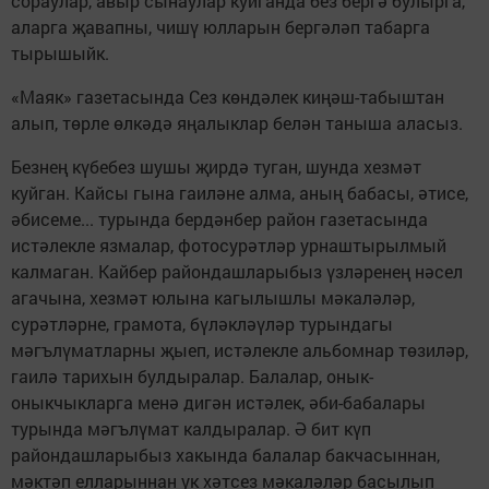
сораулар, авыр сынаулар куйганда без бергә булырга,
аларга җавапны, чишү юлларын бергәләп табарга
тырышыйк.
«Маяк» газетасында Сез көндәлек киңәш-табыштан
алып, төрле өлкәдә яңалыклар белән таныша аласыз.
Безнең күбебез шушы җирдә туган, шунда хезмәт
куйган. Кайсы гына гаиләне алма, аның бабасы, әтисе,
әбисеме... турында бердәнбер район газетасында
истәлекле язмалар, фотосурәтләр урнаштырылмый
калмаган. Кайбер райондашларыбыз үзләренең нәсел
агачына, хезмәт юлына кагылышлы мәкаләләр,
сурәтләрне, грамота, бүләкләүләр турындагы
мәгълүматларны җыеп, истәлекле альбомнар төзиләр,
гаилә тарихын булдыралар. Балалар, онык-
оныкчыкларга менә дигән истәлек, әби-бабалары
турында мәгълүмат калдыралар. Ә бит күп
райондашларыбыз хакында балалар бакчасыннан,
мәктәп елларыннан ук хәтсез мәкаләләр басылып