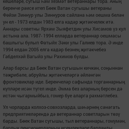
кешеләре, сугыш һәм хезмәт ветераннары тора. Аның
беренче рәисе итеп Бөек Ватан сугышы ветераны
Фәйзи Зиннур улы Зиннуров сайлана һәм оешма белән
ун ел - 1973 елдан 1983 елга кадәр җитәкчелек итә.
Аннары советны Ярхәм Зыяфетдин улы Хисамов үз кул
астына ала. 1987- 1994 елларда ветераннар оешмасы
башлыгы булып Фатыйх Зәки улы Галиев тора. Ә инде
1994 елдан 2005 елга кадәр безнең җитәкчебез
Габделхәй Вагыйз улы Рәхимов булды.
Алар барсы да Бөек Ватан сугышын кичкән, соңыннан
тәҗрибәле, абруйлы җитәкчеләргә әйләнгән
фронтовиклар иде. Беренчеләр сафында торганнарның
күпләре исән түгел инде. Әмма без аларның берсен дә
истән чыгармыйбыз, гомер буе аларга рәхмәтлебез.
Ул чорларда колхоз-совхозларда, шәһәрнең сәнәгать
предприятиеләрендә дә ветераннар советларын төзү
барды. Бөек Ватан сугышы, тыл ветераннары, гомумән,
барлык пенсионерларның исемлекләре барланды.