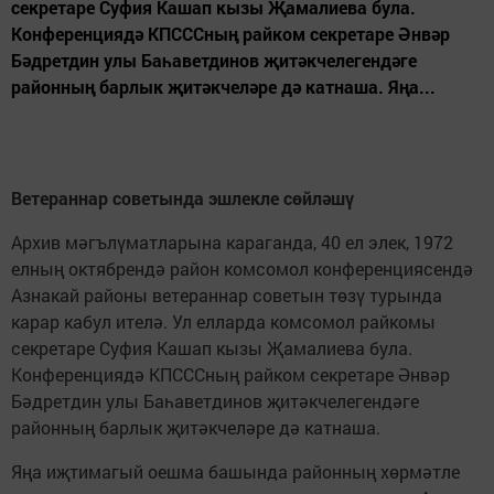
секретаре Суфия Кашап кызы Җамалиева була.
Конференциядә КПСССның райком секретаре Әнвәр
Бәдретдин улы Баһаветдинов җитәкчелегендәге
районның барлык җитәкчеләре дә катнаша. Яңа...
Ветераннар советында эшлекле сөйләшү
Архив мәгълүматларына караганда, 40 ел элек, 1972
елның октябрендә район комсомол конференциясендә
Азнакай районы ветераннар советын төзү турында
карар кабул ителә. Ул елларда комсомол райкомы
секретаре Суфия Кашап кызы Җамалиева була.
Конференциядә КПСССның райком секретаре Әнвәр
Бәдретдин улы Баһаветдинов җитәкчелегендәге
районның барлык җитәкчеләре дә катнаша.
Яңа иҗтимагый оешма башында районның хөрмәтле