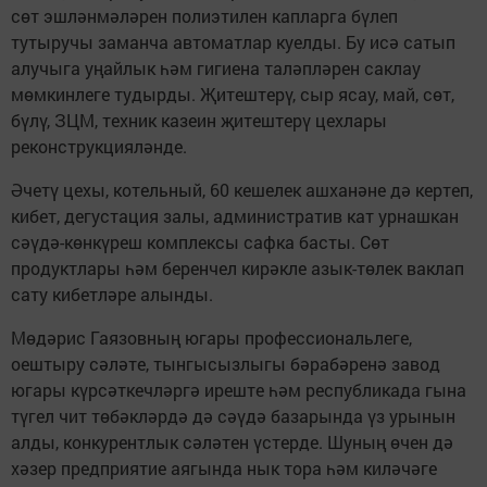
сөт эшләнмәләрен полиэтилен капларга бүлеп
тутыручы заманча автоматлар куелды. Бу исә сатып
алучыга уңайлык һәм гигиена таләпләрен саклау
мөмкинлеге тудырды. Җитештерү, сыр ясау, май, сөт,
бүлү, ЗЦМ, техник казеин җитештерү цехлары
реконструкцияләнде.
Әчетү цехы, котельный, 60 кешелек ашханәне дә кертеп,
кибет, дегустация залы, административ кат урнашкан
сәүдә-көнкүреш комплексы сафка басты. Сөт
продуктлары һәм беренчел кирәкле азык-төлек ваклап
сату кибетләре алынды.
Мөдәрис Гаязовның югары профессиональлеге,
оештыру сәләте, тынгысызлыгы бәрабәренә завод
югары күрсәткечләргә иреште һәм республикада гына
түгел чит төбәкләрдә дә сәүдә базарында үз урынын
алды, конкурентлык сәләтен үстерде. Шуның өчен дә
хәзер предприятие аягында нык тора һәм киләчәге