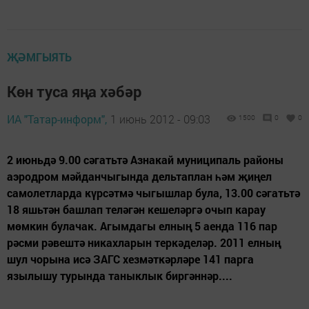
ҖӘМГЫЯТЬ
Көн туса яңа хәбәр
ИА "Татар-информ",
1 июнь 2012 - 09:03
1500
0
0
2 июньдә 9.00 сәгатьтә Азнакай муниципаль районы
аэродром мәйданчыгында дельтаплан һәм җиңел
самолетларда күрсәтмә чыгышлар була, 13.00 сәгатьтә
18 яшьтән башлап теләгән кешеләргә очып карау
мөмкин булачак. Агымдагы елның 5 аенда 116 пар
рәсми рәвештә никахларын теркәделәр. 2011 елның
шул чорына исә ЗАГС хезмәткәрләре 141 парга
язылышу турында таныклык биргәннәр....