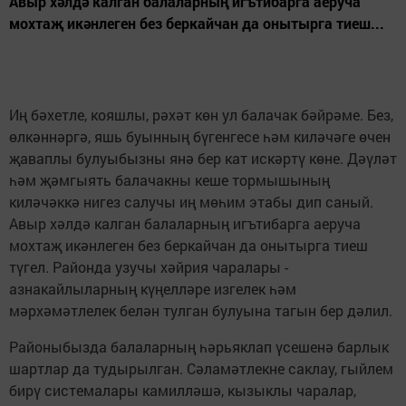
Авыр хәлдә калган балаларның игътибарга аеруча
мохтаҗ икәнлеген без беркайчан да онытырга тиеш...
Иң бәхетле, кояшлы, рәхәт көн ул балачак бәйрәме. Без,
өлкәннәргә, яшь буынның бүгенгесе һәм киләчәге өчен
җаваплы булуыбызны янә бер кат искәртү көне. Дәүләт
һәм җәмгыять балачакны кеше тормышының
киләчәккә нигез салучы иң мөһим этабы дип саный.
Авыр хәлдә калган балаларның игътибарга аеруча
мохтаҗ икәнлеген без беркайчан да онытырга тиеш
түгел. Районда узучы хәйрия чаралары -
азнакайлыларның күңелләре изгелек һәм
мәрхәмәтлелек белән тулган булуына тагын бер дәлил.
Районыбызда балаларның һәрьяклап үсешенә барлык
шартлар да тудырылган. Сәламәтлекне саклау, гыйлем
бирү системалары камилләшә, кызыклы чаралар,