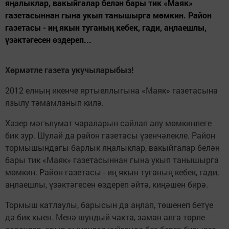
яңалыклар, вакыйгалар белән бары тик «Маяк»
газетасыннан гына укып танышырга мөмкин. Район
газетасы - иң якын туганың кебек, гади, аңлаешлы,
үзәктәгесен өздереп...
Хөрмәтле газета укучыларыбыз!
2012 елның икенче яртыеллыгына «Маяк» газетасына
язылу тәмамланып килә.
Хәзер мәгълүмат чараларын сайлап алу мөмкинлеге
бик зур. Шулай да район газетасы үзенчәлекле. Район
тормышындагы барлык яңалыклар, вакыйгалар белән
бары тик «Маяк» газетасыннан гына укып танышырга
мөмкин. Район газетасы - иң якын туганың кебек, гади,
аңлаешлы, үзәктәгесен өздереп әйтә, киңәшен бирә.
Тормыш катлаулы, барысын да аңлап, төшенеп бетүе
дә бик кыен. Менә шундый чакта, заман алга төрле