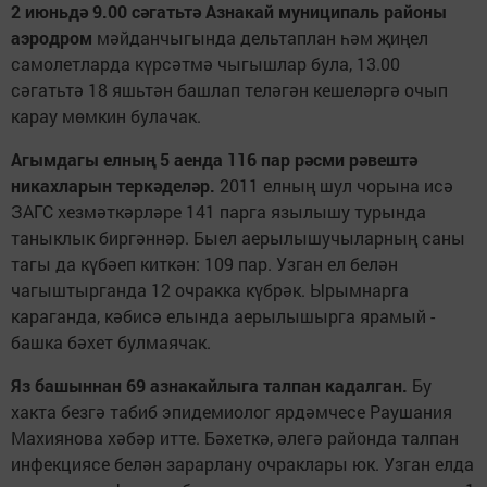
2 июньдә 9.00 сәгатьтә Азнакай муниципаль районы
аэродром
мәйданчыгында дельтаплан һәм җиңел
самолетларда күрсәтмә чыгышлар була, 13.00
сәгатьтә 18 яшьтән башлап теләгән кешеләргә очып
карау мөмкин булачак.
Агымдагы елның 5 аенда 116 пар рәсми рәвештә
никахларын теркәделәр.
2011 елның шул чорына исә
ЗАГС хезмәткәрләре 141 парга язылышу турында
таныклык биргәннәр. Быел аерылышучыларның саны
тагы да күбәеп киткән: 109 пар. Узган ел белән
чагыштырганда 12 очракка күбрәк. Ырымнарга
караганда, кәбисә елында аерылышырга ярамый -
башка бәхет булмаячак.
Яз башыннан 69 азнакайлыга талпан кадалган.
Бу
хакта безгә табиб эпидемиолог ярдәмчесе Раушания
Махиянова хәбәр итте. Бәхеткә, әлегә районда талпан
инфекциясе белән зарарлану очраклары юк. Узган елда