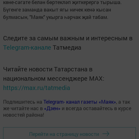
көне-сәгате белән бөртекләп җиткерергә тырыша.
Бүгенге заманда вакыт ягы ничек кенә кысан
булмасын, "Маяк" укырга һәрчак җай табам.
Следите за самым важным и интересным в
Telegram-канале
Татмедиа
Читайте новости Татарстана в
национальном мессенджере MАХ:
https://max.ru/tatmedia
Подпишитесь на
Telegram- канал газеты «Маяк»
, а так
же читайте нас в
«Дзен»
и всегда оставайтесь в курсе
новостей района!
Перейти на страницу новости