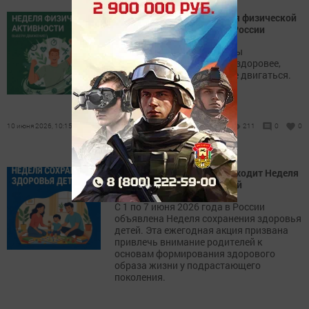
Движение — жизнь: неделя физической
активности стартовала в России
С 8 по 14 июня специалисты
напоминают: чтобы стать здоровее,
достаточно просто больше двигаться.
10 июня 2026, 10:15
211
0
0
С 1 по 7 июня в России проходит Неделя
сохранения здоровья детей
С 1 по 7 июня 2026 года в России
объявлена Неделя сохранения здоровья
детей. Эта ежегодная акция призвана
привлечь внимание родителей к
основам формирования здорового
образа жизни у подрастающего
поколения.