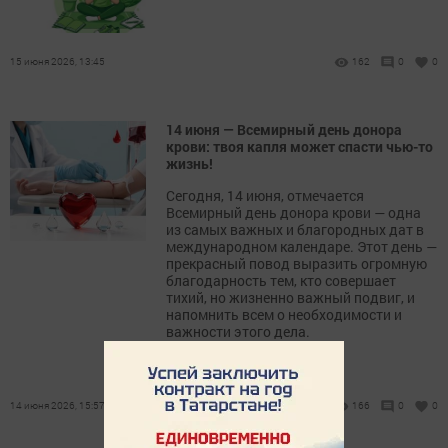
15 июня 2026, 13:45
162
0
0
14 июня — Всемирный день донора
крови: твоя капля может спасти чью-то
жизнь!
Сегодня, 14 июня, отмечается
Всемирный день донора крови — одна
из самых важных и благородных дат в
международном календаре. Этот день —
прекрасный повод выразить огромную
благодарность тем, кто совершает
тихий, но жизненно важный подвиг, и
напомнить всем о необходимости и
важности этого дела.
14 июня 2026, 15:57
166
0
0