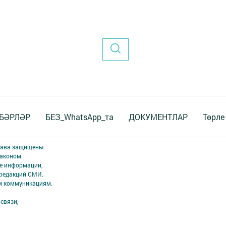
БӘРЛӘР
БЕЗ_WhatsApp_та
ДОКУМЕНТЛАР
Төрле
права защищены.
аконом.
ме информации,
 редакций СМИ.
ым коммуникациям.
связи,