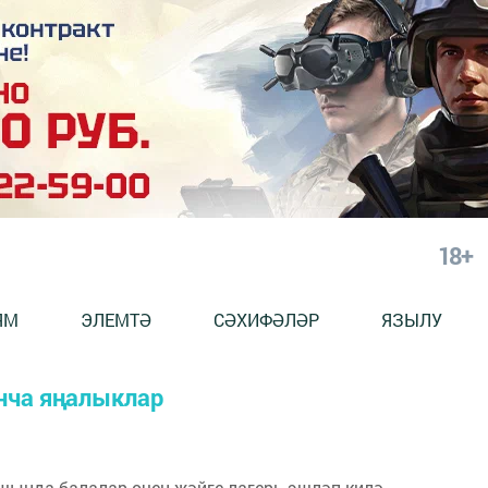
18+
ЯМ
ЭЛЕМТӘ
СӘХИФӘЛӘР
ЯЗЫЛУ
нча яңалыклар
шында балалар өчен җәйге лагерь эшләп килә.