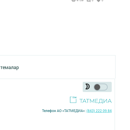
4139
0
0
 темалар
Телефон АО «ТАТМЕДИА»:
(843) 222 09 84