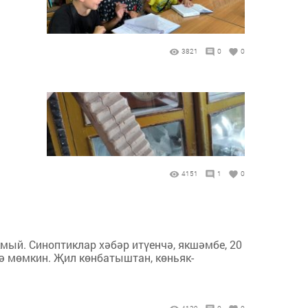
3821
0
0
4151
1
0
мый. Синоптиклар хәбәр итүенчә, якшәмбе, 20
гә мөмкин. Җил көнбатыштан, көньяк-