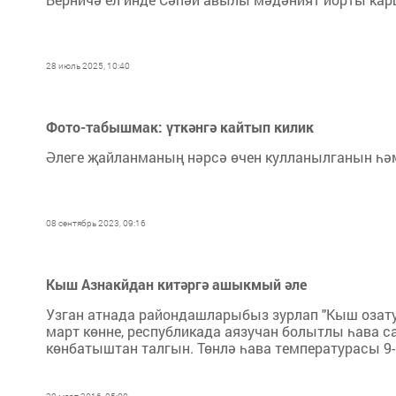
28 июль 2025, 10:40
Фото-табышмак: үткәнгә кайтып килик
Әлеге җайланманың нәрсә өчен кулланылганын һә
08 сентябрь 2023, 09:16
Кыш Азнакйдан китәргә ашыкмый әле
Узган атнада райондашларыбыз зурлап "Кыш озату"
март көнне, республикада аязучан болытлы һава с
көнбатыштан талгын. Төнлә һава температурасы 9-14