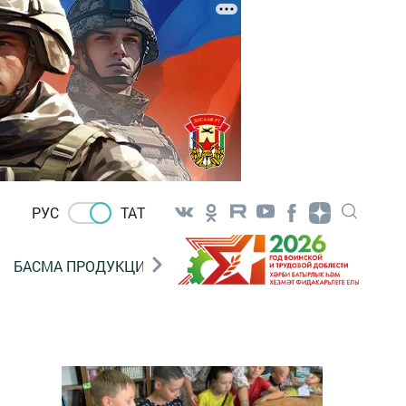
РУС
ТАТ
БАСМА ПРОДУКЦИЯ САТУ
«ГӨЛСТАН» БЕРЛӘШМ