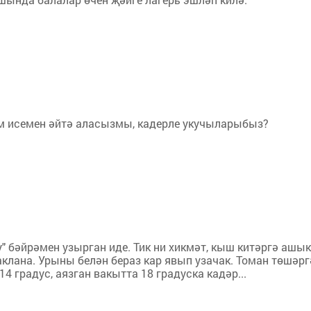
м исемен әйтә аласызмы, кадерле укучыларыбыз?
 бәйрәмен узырган иде. Тик ни хикмәт, кыш китәргә ашык
аклана. Урыны белән бераз кар явып узачак. Томан төшәр
 градус, аязган вакытта 18 градуска кадәр...