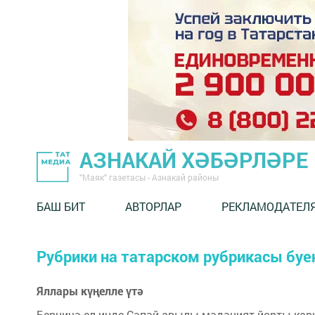
АЗНАКАЙ ХӘБӘРЛӘРЕ
"Маяк" газетасы - Азнакай районы
БАШ БИТ
АВТОРЛАР
РЕКЛАМОДАТЕЛ
Рубрики на татарском рубрикасы буе
Яллары күңелле үтә
Берничә ел инде Сәпәй авылы мәдәният йорты кар