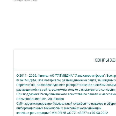
20 март 2016, 05:00
СОҢГЫ ХӘ
© 2011 - 2026. Филиал АО "ТАТМЕДИА" "Азнакаево-информ". Все 
© ТАТМЕДИА. Все материалы, размещенные на сайте, защищены з
Перепечатка, воспроизведение и распространение в любом объе
размещенной на сайте, возможна только с письменного согласия
При поддержке Республиканского агентства по печати и массов
Наименование СМИ: Азнакаево
СМИ зарегистрировано Федеральной службой по надзору в сфере 
информационных технологий и массовых коммуникаций
запись о регистрации СМИ ЭЛ № ФС 77 - 48877 от 07.03.2012