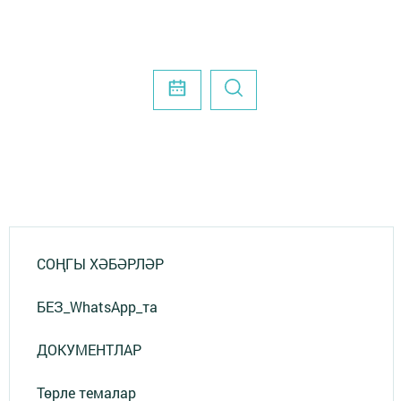
СОҢГЫ ХӘБӘРЛӘР
БЕЗ_WhatsApp_та
ДОКУМЕНТЛАР
Төрле темалар