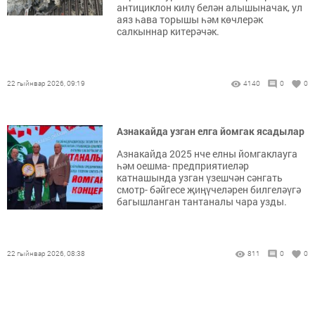
антициклон килү белән алышыначак, ул
аяз һава торышы һәм көчлерәк
салкыннар китерәчәк.
22 гыйнвар 2026, 09:19
4140
0
0
Азнакайда узган елга йомгак ясадылар
Азнакайда 2025 нче елны йомгаклауга
һәм оешма- предприятиеләр
катнашында узган үзешчән сәнгать
смотр- бәйгесе җиңүчеләрен билгеләүгә
багышланган тантаналы чара узды.
22 гыйнвар 2026, 08:38
811
0
0