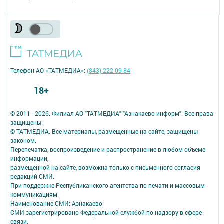
Телефон АО «ТАТМЕДИА»:
(843) 222 09 84
18+
© 2011 - 2026. Филиал АО "ТАТМЕДИА" "Азнакаево-информ". Все права
защищены.
© ТАТМЕДИА. Все материалы, размещенные на сайте, защищены
законом.
Перепечатка, воспроизведение и распространение в любом объеме
информации,
размещенной на сайте, возможна только с письменного согласия
редакций СМИ.
При поддержке Республиканского агентства по печати и массовым
коммуникациям.
Наименование СМИ: Азнакаево
СМИ зарегистрировано Федеральной службой по надзору в сфере
связи,