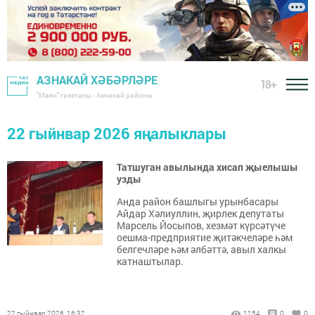
АЗНАКАЙ ХӘБӘРЛӘРЕ
18+
"Маяк" газетасы - Азнакай районы
22 гыйнвар 2026 яңалыклары
Татшуган авылында хисап җыелышы
узды
Анда район башлыгы урынбасары
Айдар Хәлиуллин, җирлек депутаты
Марсель Йосыпов, хезмәт күрсәтүче
оешма-предприятие җитәкчеләре һәм
белгечләре һәм әлбәттә, авыл халкы
катнаштылар.
22 гыйнвар 2026, 16:32
1154
0
0