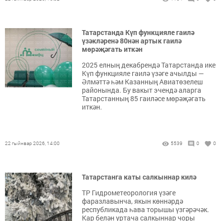
Татарстанда Күп функцияле гаилә
үзәкләренә 80нән артык гаилә
мөрәҗәгать иткән
2025 елның декабрендә Татарстанда ике
Күп функцияле гаилә үзәге ачылды —
Әлмәттә һәм Казанның Авиатөзелеш
районында. Бу вакыт эчендә аларга
Татарстанның 85 гаиләсе мөрәҗәгать
иткән.
22 гыйнвар 2026, 14:00
5539
0
0
Татарстанга каты салкыннар килә
ТР Гидрометеорология үзәге
фаразлавынча, якын көннәрдә
республикада һава торышы үзгәрәчәк.
Кар белән уртача салкыннар чоры