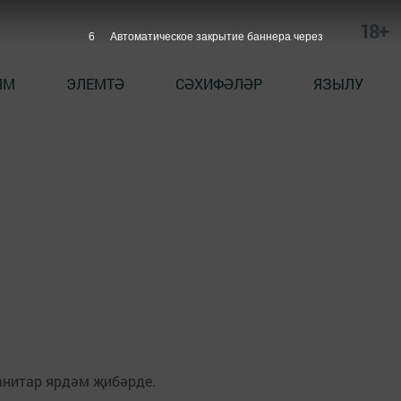
18+
5
Автоматическое закрытие баннера через
ЯМ
ЭЛЕМТӘ
СӘХИФӘЛӘР
ЯЗЫЛУ
анитар ярдәм җибәрде.