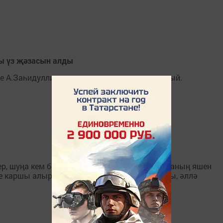
лы үз җәзасын алды
че А.Заһидуллинны шәһәр урамында тоткарлый.
р, шуңа кем белән булса да очрашканда син аның яшен
не каршы алырга кем чыкты соң, язма героемы, әллә