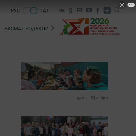
РУС
ТАТ
БАСМА ПРОДУКЦИЯ САТУ
«ГӨЛСТАН» БЕРЛӘШМ
582
0
0