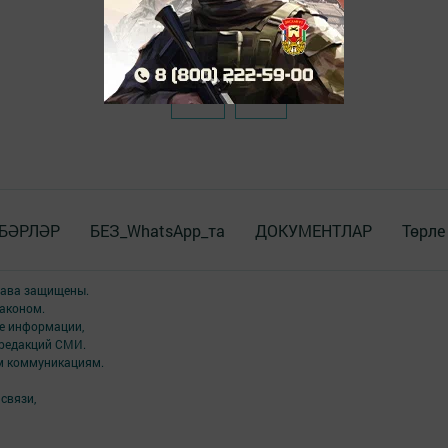
БӘРЛӘР
БЕЗ_WhatsApp_та
ДОКУМЕНТЛАР
Төрле
права защищены.
аконом.
ме информации,
 редакций СМИ.
ым коммуникациям.
связи,