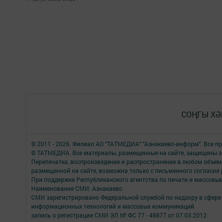
СОҢГЫ ХӘ
© 2011 - 2026. Филиал АО "ТАТМЕДИА" "Азнакаево-информ". Все 
© ТАТМЕДИА. Все материалы, размещенные на сайте, защищены з
Перепечатка, воспроизведение и распространение в любом объе
размещенной на сайте, возможна только с письменного согласия
При поддержке Республиканского агентства по печати и массов
Наименование СМИ: Азнакаево
СМИ зарегистрировано Федеральной службой по надзору в сфере 
информационных технологий и массовых коммуникаций
запись о регистрации СМИ ЭЛ № ФС 77 - 48877 от 07.03.2012