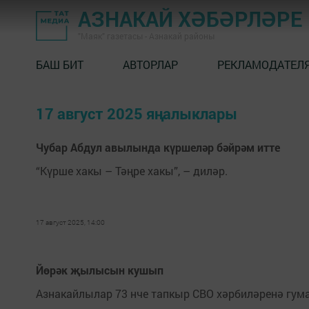
АЗНАКАЙ ХӘБӘРЛӘРЕ
"Маяк" газетасы - Азнакай районы
БАШ БИТ
АВТОРЛАР
РЕКЛАМОДАТЕЛ
17 август 2025 яңалыклары
Чубар Абдул авылында күршеләр бәйрәм итте
“Күрше хакы – Тәңре хакы”, – диләр.
17 август 2025, 14:00
Йөрәк җылысын кушып
Азнакайлылар 73 нче тапкыр СВО хәрбиләренә гум