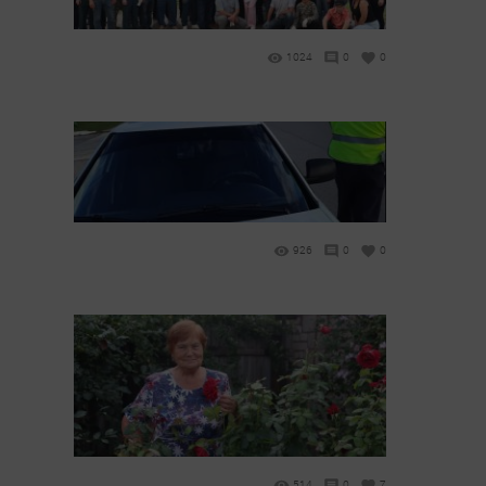
1024
0
0
926
0
0
514
0
7