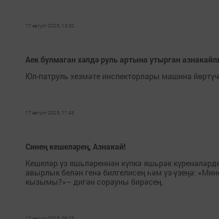
17 август 2025, 13:30
Аек булмаган хәлдә руль артына утырган азнакай
Юл-патруль хезмәте инспекторлары машина йөртү
17 август 2025, 11:43
Синең кешеләрең, Азнакай!
Кешеләр үз яшьләреннән күпкә яшьрәк күренәләрде
авырлык белән генә билгелисең һәм үз-үзеңә: «Ми
кызымы?»– дигән сорауны бирәсең.
17 август 2025, 09:25