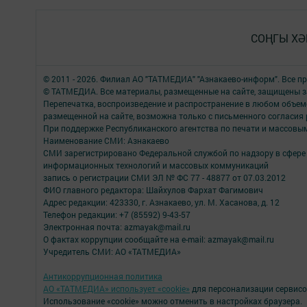
СОҢГЫ ХӘ
© 2011 - 2026. Филиал АО "ТАТМЕДИА" "Азнакаево-информ". Все 
© ТАТМЕДИА. Все материалы, размещенные на сайте, защищены з
Перепечатка, воспроизведение и распространение в любом объе
размещенной на сайте, возможна только с письменного согласия
При поддержке Республиканского агентства по печати и массов
Наименование СМИ: Азнакаево
СМИ зарегистрировано Федеральной службой по надзору в сфере 
информационных технологий и массовых коммуникаций
запись о регистрации СМИ ЭЛ № ФС 77 - 48877 от 07.03.2012
ФИО главного редактора: Шайхулов Фархат Фагимович
Адрес редакции: 423330, г. Азнакаево, ул. М. Хасанова, д. 12
Телефон редакции: +7 (85592) 9-43-57
Электронная почта: azmayak@mail.ru
О фактах коррупции сообщайте на e-mail: azmayak@mail.ru
Учредитель СМИ: АО «ТАТМЕДИА»
Антикоррупционная политика
АО «ТАТМЕДИА» использует «cookie»
для персонализации сервисо
Использование «cookie» можно отменить в настройках браузера.