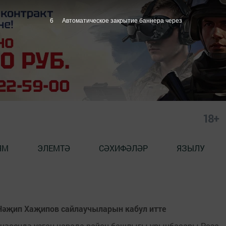
6
Автоматическое закрытие баннера через
18+
ЯМ
ЭЛЕМТӘ
СӘХИФӘЛӘР
ЯЗЫЛУ
 Нәҗип Хаҗипов сайлаучыларын кабул итте
кчәсендә узган чарада район башлыгы урынбасары Роза