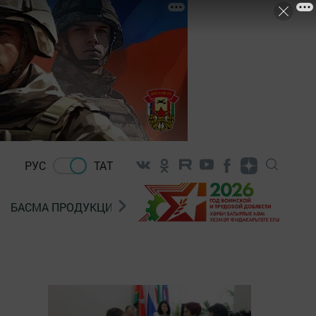
РУС
ТАТ
БАСМА ПРОДУКЦИЯ САТУ
«ГӨЛСТАН» БЕРЛӘШМ