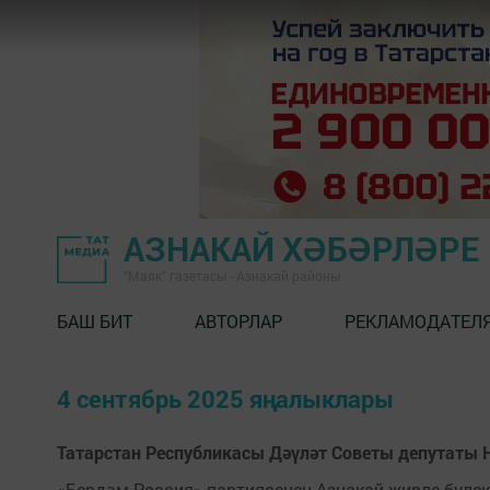
АЗНАКАЙ ХӘБӘРЛӘРЕ
"Маяк" газетасы - Азнакай районы
БАШ БИТ
АВТОРЛАР
РЕКЛАМОДАТЕЛ
4 сентябрь 2025 яңалыклары
Татарстан Республикасы Дәүләт Советы депутаты
«Бердәм Россия» партиясенең Азнакай җирле бүле