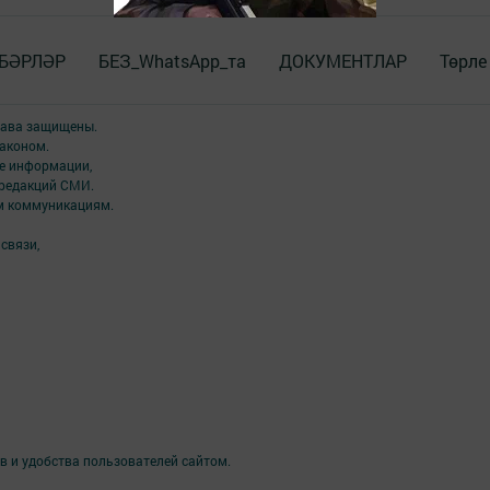
БӘРЛӘР
БЕЗ_WhatsApp_та
ДОКУМЕНТЛАР
Төрле
права защищены.
аконом.
ме информации,
 редакций СМИ.
ым коммуникациям.
связи,
в и удобства пользователей сайтом.