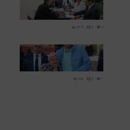
3972
0
0
583
0
1