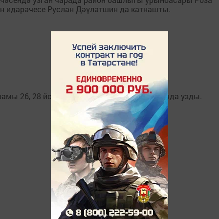
н идарәчесе Руслан Дәүләтшин да катнашты.
урамы 26, 28 йортларда яшәүчеләр ишегалдында узды.