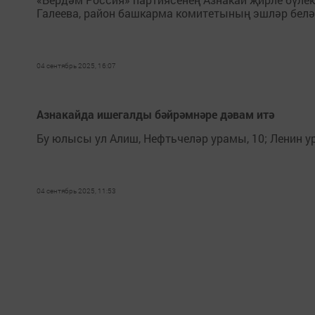
Галеева, район башкарма комитетының эшләр белә
04 сентябрь 2025, 16:07
Азнакайда ишегалды бәйрәмнәре дәвам итә
Бу юлысы ул Алиш, Нефтьчеләр урамы, 10; Ленин 
04 сентябрь 2025, 11:53