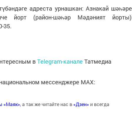
үбәндәге адреста урнашкан: Азнакай шәһәре
че йорт (район-шәһәр Мәдәният йорты)
-35.
интересным в
Telegram-канале
Татмедиа
в национальном мессенджере MАХ:
ты «Маяк»
, а так же читайте нас в
«Дзен»
и всегда