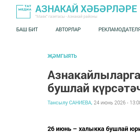
АЗНАКАЙ ХӘБӘРЛӘРЕ
"Маяк" газетасы - Азнакай районы
БАШ БИТ
АВТОРЛАР
РЕКЛАМОДАТЕЛ
ҖӘМГЫЯТЬ
Азнакайлыларга
бушлай күрсәтә
Тансылу САНИЕВА,
24 июнь 2026 - 13:0
26 июнь – халыкка бушлай юри