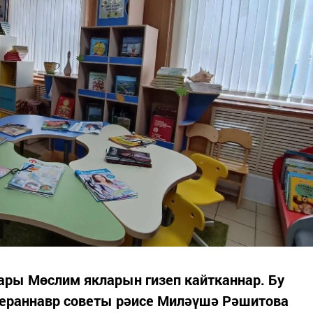
ары Мөслим якларын гизеп кайтканнар. Бу
тераннавр советы рәисе Миләүшә Рәшитова