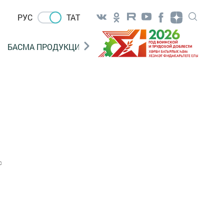
РУС
ТАТ
БАСМА ПРОДУКЦИЯ САТУ
«ГӨЛСТАН» БЕРЛӘШМ
0