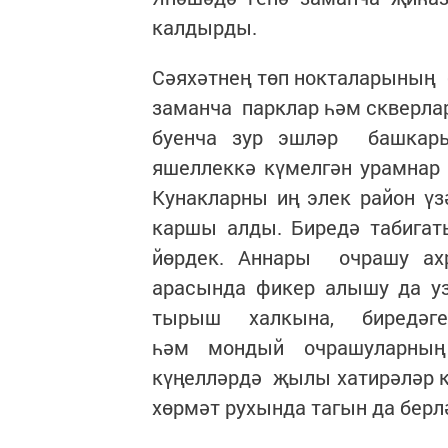
калдырды.
Сәяхәтнең төп нокталарының
заманча парклар һәм скверла
буенча зур эшләр башкары
яшеллеккә күмелгән урамнар 
Кунакларны иң элек район ү
каршы алды. Биредә табигат
йөрдек. Аннары очрашу а
арасында фикер алышу да у
тырыш халкына, биредәге
һәм мондый очрашуларның
күңелләрдә җылы хатирәләр к
хөрмәт рухында тагын да берлә