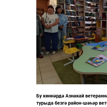
Бу көннәрдә Азнакай ветеранн
турыда безгә район-шәһәр ве