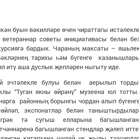
кән буын вәкилләре өчен чираттагы истәлекл
ветераннар советы инициативасы белән бе
урсиягә бардык. Чараның максаты – яшьле
төбәкләрнең тарихы һәм бүгенге казанышлар
 ял итү аша дуслык җепләрен ныгыту иде.
й эчтәлекле булуы белән аерылып торды
лы “Туган якны өйрәнү” музеена юл тотты
нарга районның борынгы чордан алып бүгенг
йләп, экспонатлар белән таныштырдылар
бигрәк тә сугыш елларына багышланга
тчәннәренә багышланган стендлар җәлеп итте
ланган китапханә шулай ук җылы тәэсирлә