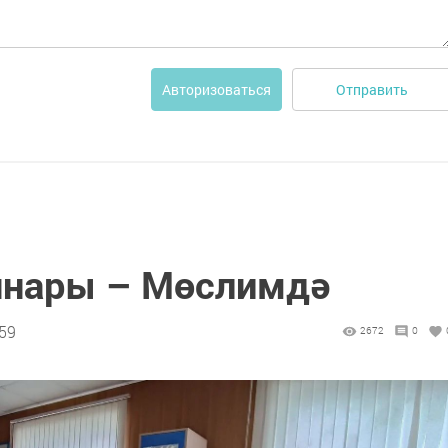
Отправить
Авторизоваться
ннары – Мөслимдә
:59
2672
0