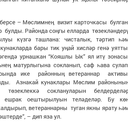
 берсе – Мөслимнең визит карточкасы булга
р булды. Районда соңгы елларда төзекләндер
луы күзгә ташлана: чисталык, тәртип һә
кунакларда бары тик уңай хисләр генә уятты
зәгендә урнашкан “Кояшлы Ык” ял итү зонас
ьнең матурлыгына сокланып, саф һава сула
хрында ике районның ветераннар актив
зды. Азнакай кунаклары Мөслим районыны
 төзеклеккә соклануларын белдерделә
 ешрак оештырылуын теләделәр. Бу кө
алдырып, ветераннарны туган якны ярату һә
штерде”, – дип яза ул.