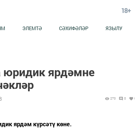
18+
ЯМ
ЭЛЕМТӘ
СӘХИФӘЛӘР
ЯЗЫЛУ
 юридик ярдәмне
чәкләр
8
270
0
дик ярдәм күрсәтү көне.