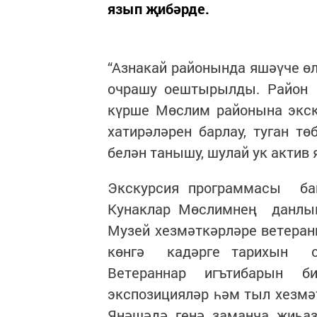
язып җибәрде.
“Азнакай районында яшәүче өл
очрашу оештырылды. Район 
күрше Мөслим районына экск
хатирәләрен барлау, туган 
белән танышу, шулай ук актив
Экскурсия программасы ба
Кунаклар Мөслимнең данлык
Музей хезмәткәрләре ветеран
көнгә кадәрге тарихын сө
Ветераннар игътибарын 
экспозицияләр һәм тыл хезмә
Янәшәдә генә заманча җиһаз