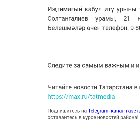
Иҗтимагый кабул итү урыны т
Солтангалиев урамы, 21 н
Белешмәләр өчен телефон: 9-80
Следите за самым важным и 
Читайте новости Татарстана 
https://max.ru/tatmedia
Подпишитесь на
Telegram- канал газе
оставайтесь в курсе новостей района!