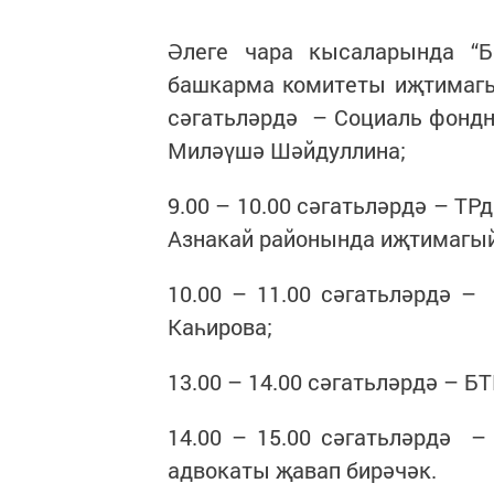
Әлеге чара кысаларында “Б
башкарма комитеты иҗтимагы
сәгатьләрдә – Социаль фондн
Миләүшә Шәйдуллина;
9.00 – 10.00 сәгатьләрдә – Т
Азнакай районында иҗтимагый
10.00 – 11.00 сәгатьләрдә –
Каһирова;
13.00 – 14.00 сәгатьләрдә – Б
14.00 – 15.00 сәгатьләрдә –
адвокаты җавап бирәчәк.