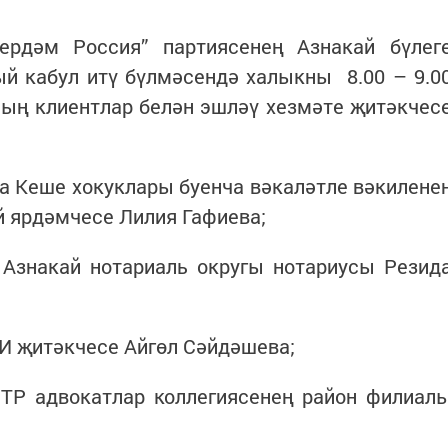
ердәм Россия” партиясенең Азнакай бүлег
й кабул итү бүлмәсендә халыкны 8.00 – 9.0
ың клиентлар белән эшләү хезмәте җитәкчес
Рда Кеше хокуклары буенча вәкаләтле вәкилене
 ярдәмчесе Лилия Гафиева;
 Азнакай нотариаль округы нотариусы Резид
ТИ җитәкчесе Айгөл Сәйдәшева;
 ТР адвокатлар коллегиясенең район филиал