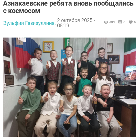
Азнакаевские ребята вновь пообщались
с космосом
2 октября 2025 -
Зульфия Газизуллина,
483
0
6
08:19