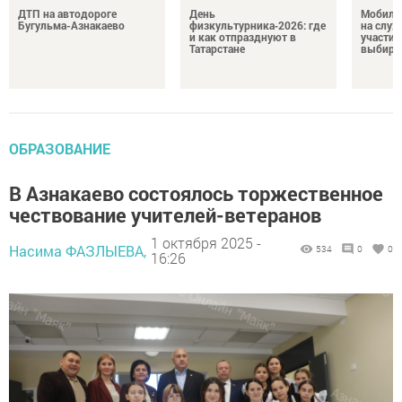
ДТП на автодороге
День
Мобиль
Бугульма-Азнакаево
физкультурника‑2026: где
на служ
и как отпразднуют в
участие
Татарстане
выбира
ОБРАЗОВАНИЕ
В Азнакаево состоялось торжественное
чествование учителей-ветеранов
1 октября 2025 -
Насима ФАЗЛЫЕВА,
534
0
0
16:26