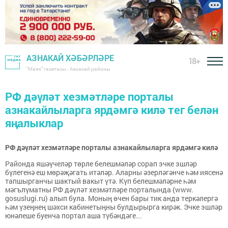
АЗНАКАЙ ХӘБӘРЛӘРЕ
18+
"Маяк" газетасы - Азнакай районы
РФ дәүләт хезмәтләре порталы
азнакайлыларга ярдәмгә килә тег белән
яңалыклар
РФ дәүләт хезмәтләре порталы азнакайлыларга ярдәмгә килә
Районда яшәүчеләр төрле белешмәләр сорап эчке эшләр
бүлегенә еш мөрәҗәгать итәләр. Аларны әзерләгәнче һәм иясенә
тапшырганчы шактый вакыт үтә. Күп белешмәләрне һәм
мәгълүматны РФ дәүләт хезмәтләре порталында (www.
gosuslugi.ru) алып була. Моның өчен бары тик анда теркәлергә
һәм үзеңнең шәхси кабинетыңны булдырырга кирәк. Эчке эшләр
юнәлеше буен­ча портал аша түбәндәге...