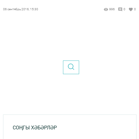
06 сентябрь 2016, 15:30
996
0
0
СОҢГЫ ХӘБӘРЛӘР