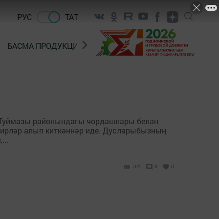
РУС
ТАТ
БАСМА ПРОДУКЦИЯ САТУ
«ГӨЛСТАН» БЕРЛӘШМ
ың Туймазы районындагы чордашлары белән
эсирләр алып киткәннәр иде. Дусларыбызның
...
701
0
0