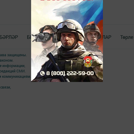
БӘРЛӘР
БЕЗ_WhatsApp_та
ДОКУМЕНТЛАР
Төрле
права защищены.
аконом.
ме информации,
 редакций СМИ.
ым коммуникациям.
связи,