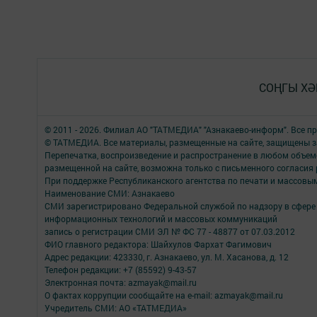
СОҢГЫ ХӘ
© 2011 - 2026. Филиал АО "ТАТМЕДИА" "Азнакаево-информ". Все 
© ТАТМЕДИА. Все материалы, размещенные на сайте, защищены з
Перепечатка, воспроизведение и распространение в любом объе
размещенной на сайте, возможна только с письменного согласия
При поддержке Республиканского агентства по печати и массов
Наименование СМИ: Азнакаево
СМИ зарегистрировано Федеральной службой по надзору в сфере 
информационных технологий и массовых коммуникаций
запись о регистрации СМИ ЭЛ № ФС 77 - 48877 от 07.03.2012
ФИО главного редактора: Шайхулов Фархат Фагимович
Адрес редакции: 423330, г. Азнакаево, ул. М. Хасанова, д. 12
Телефон редакции: +7 (85592) 9-43-57
Электронная почта: azmayak@mail.ru
О фактах коррупции сообщайте на e-mail: azmayak@mail.ru
Учредитель СМИ: АО «ТАТМЕДИА»