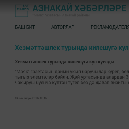
АЗНАКАЙ ХӘБӘРЛӘРЕ
"Маяк" газетасы - Азнакай районы
БАШ БИТ
АВТОРЛАР
РЕКЛАМОДАТЕЛ
Хезмәттәшлек турында килешүгә кул
Хезмәттәшлек турында килешүгә кул куелды
"Маяк" газетасын даими укып баручылар күреп, б
тыгыз элемтәләр бәйли. Җәй уртасында алардан 3
чакыруы буенча күптән түгел без дә җавап визиты
04 сентябрь 2016, 08:09