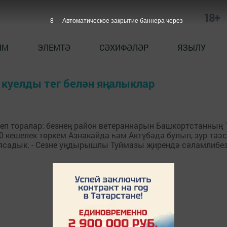
18+
7
Автоматическое закрытие баннера через
ЯМ
ЭЛЕМТӘ
СӘХИФӘЛӘР
ЯЗЫЛУ
 куелды тег белән яңалыклар
елеп торалар: безнең район ветераннарын Башкортстанн
0 кешелек төркем Азнакайда һәм Актүбәдә булып, зур тә
 ясадык. - Сезне уңдырышлы Туймазы җирендә сәламлибез,