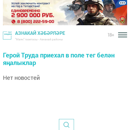
АЗНАКАЙ ХӘБӘРЛӘРЕ
18+
"Маяк" газетасы - Азнакай районы
Герой Труда приехал в поле тег белән
яңалыклар
Нет новостей