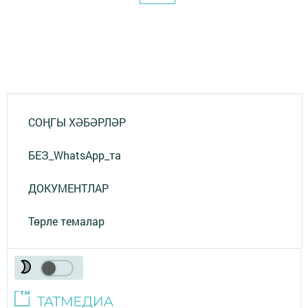
СОҢГЫ ХӘБӘРЛӘР
БЕЗ_WhatsApp_та
ДОКУМЕНТЛАР
Төрле темалар