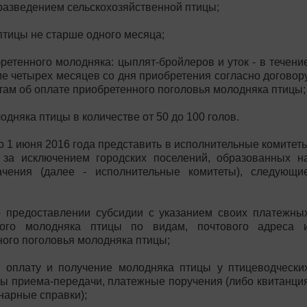
разведением сельскохозяйственной птицы;
птицы не старше одного месяца;
ретенного молодняка: цыплят-бройлеров и уток - в течени
ние четырех месяцев со дня приобретения согласно договор
ам об оплате приобретенного поголовья молодняка птицы;
одняка птицы в количестве от 50 до 100 голов.
 1 июня 2016 года представить в исполнительные комитет
, за исключением городских поселений, образованных н
ачения (далее - исполнительные комитеты), следующи
 предоставлении субсидии с указанием своих платежны
нного молодняка птицы по видам, почтового адреса 
ного поголовья молодняка птицы;
 оплату и получение молодняка птицы у птицеводчески
ты приема-передачи, платежные поручения (либо квитанци
нарные справки);