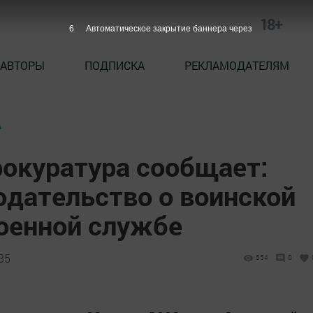
18+
5
Автоматическое закрытие баннера через
АВТОРЫ
ПОДПИСКА
РЕКЛАМОДАТЕЛЯМ
А
рокуратура сообщает:
одательство о воинской
военной службе
35
554
0