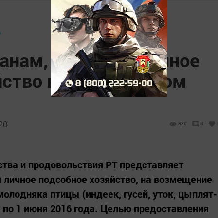
А
анам, ведущим личное
йство в Азнакаевском
20
830
0
ства и продовольствия РТ представляет
 личное подсобное хозяйство, на возмещение
молодняка птицы (индеек, гусей, уток, цыплят-
я по 1 июня 2016 года. Целью предоставления