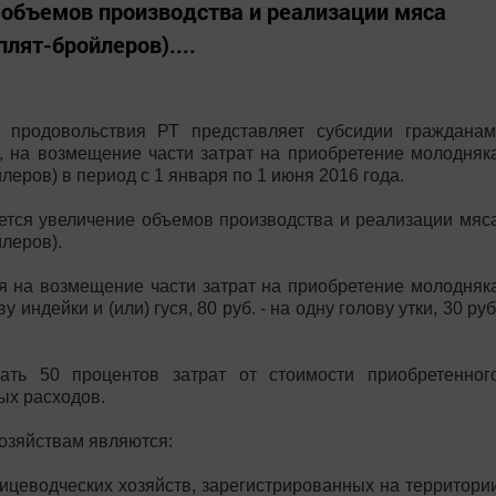
 объемов производства и реализации мяса
плят-бройлеров)....
и продовольствия РТ представляет субсидии гражданам
, на возмещение части затрат на приобретение молодняк
йлеров) в период с 1 января по 1 июня 2016 года.
ется увеличение объемов производства и реализации мяс
йлеров).
я на возмещение части затрат на приобретение молодняк
у индейки и (или) гуся, 80 руб. - на одну голову утки, 30 руб
ть 50 процентов затрат от стоимости приобретенног
ых расходов.
озяйствам являются:
ицеводческих хозяйств, зарегистрированных на территори