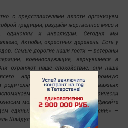
но с представителями власти организуем
доброй традиции, раздаём жертвенное мясо и
я, одиноким и инвалидам. Сегодня мы
акаево, Актюбы, окрестных деревень. Есть у
родов. Самые дорогие наши гости — ветераны
перации, военнослужащие, вернувшиеся в
 Они охраняют наше спокойствие, они наша
 всего народа выражаю им огромную
 и родителям, воспитавшим таких отважных
вспоминаем и наших мужчин, героически
возносим молитвы за упокой их душ. Давайте
удем едины! Жить в дружбе и согласии!» —
сель Шайдуллин.