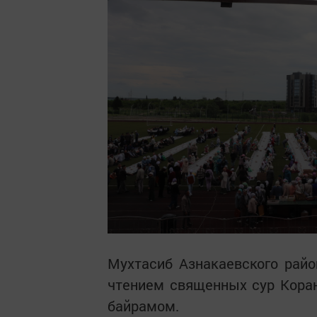
Мухтасиб Азнакаевского райо
чтением священных сур Коран
байрамом.