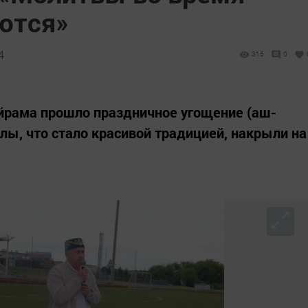
ются»
4
315
0
айрама прошло праздничное угощение (аш-
лы, что стало красивой традицией, накрыли на