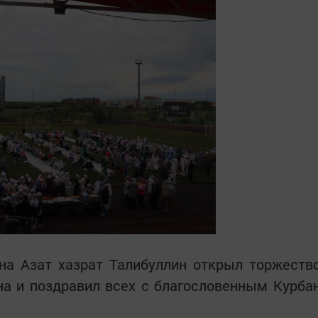
на Азат хазрат Талибуллин открыл торжеств
а и поздравил всех с благословенным Курба