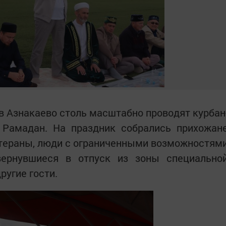
 в Азнакаево столь масштабно проводят курбан
Рамадан. На праздник собрались прихожан
етераны, люди с ограниченными возможностям
вернувшиеся в отпуск из зоны специально
ругие гости.