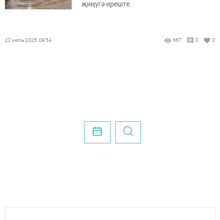
җиңүгә иреште.
22 июль 2025, 09:54
667
0
0