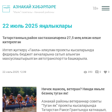
АЗНАКАЙ ХӘБӘРЛӘРЕ
18+
"Маяк" газетасы - Азнакай районы
22 июль 2025 яңалыклары
Татарстанның район хастаханәләренә 27,5 мең өлкән кеше
китерелгән
Илтеп җиткерү «Гаилә» илкүләм проекты кысаларында
федераль бюджет акчаларына сатып алынган
махсуслаштырылган автотранспортта башкарыла.
22 июль 2025, 12:39
350
0
0
Ничек яшисең, ветеран? Нинди ямьле
безнең туган як!
Азнакай районы ветераннар советы
“Туган як” проекты кысаларында
Татарстан Рәисе Грантында катнашып,