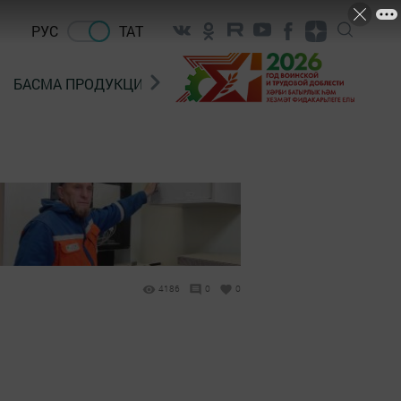
РУС
ТАТ
БАСМА ПРОДУКЦИЯ САТУ
«ГӨЛСТАН» БЕРЛӘШМ
4186
0
0