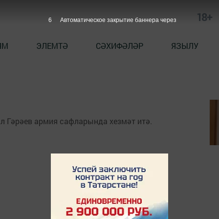
18+
6
Автоматическое закрытие баннера через
ЯМ
ЭЛЕМТӘ
СӘХИФӘЛӘР
ЯЗЫЛУ
л Гәрәев армия сафларында хезмәт итә.