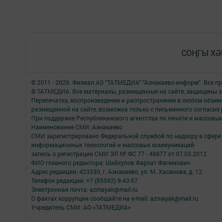
СОҢГЫ ХӘ
© 2011 - 2026. Филиал АО "ТАТМЕДИА" "Азнакаево-информ". Все 
© ТАТМЕДИА. Все материалы, размещенные на сайте, защищены з
Перепечатка, воспроизведение и распространение в любом объе
размещенной на сайте, возможна только с письменного согласия
При поддержке Республиканского агентства по печати и массов
Наименование СМИ: Азнакаево
СМИ зарегистрировано Федеральной службой по надзору в сфере 
информационных технологий и массовых коммуникаций
запись о регистрации СМИ ЭЛ № ФС 77 - 48877 от 07.03.2012
ФИО главного редактора: Шайхулов Фархат Фагимович
Адрес редакции: 423330, г. Азнакаево, ул. М. Хасанова, д. 12
Телефон редакции: +7 (85592) 9-43-57
Электронная почта: azmayak@mail.ru
О фактах коррупции сообщайте на e-mail: azmayak@mail.ru
Учредитель СМИ: АО «ТАТМЕДИА»