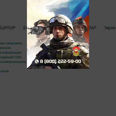
БӘРЛӘР
БЕЗ_WhatsApp_та
ДОКУМЕНТЛАР
Төрле
права защищены.
аконом.
ме информации,
 редакций СМИ.
ым коммуникациям.
связи,