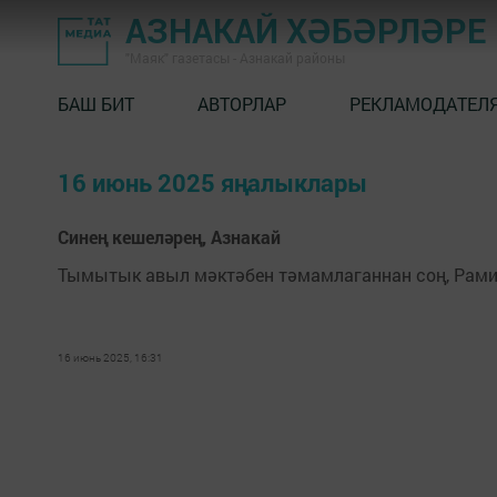
АЗНАКАЙ ХӘБӘРЛӘРЕ
"Маяк" газетасы - Азнакай районы
БАШ БИТ
АВТОРЛАР
РЕКЛАМОДАТЕЛ
16 июнь 2025 яңалыклары
Синең кешеләрең, Азнакай
Тымытык авыл мәктәбен тәмамлаганнан соң, Рами
16 июнь 2025, 16:31