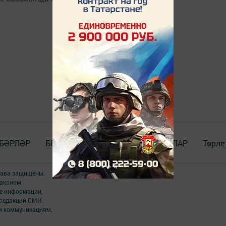
БӘРЛӘР
БЕЗ_WhatsApp_та
ДОКУМЕНТЛАР
Төрле
права защищены.
аконом.
ме информации,
 редакций СМИ.
ым коммуникациям.