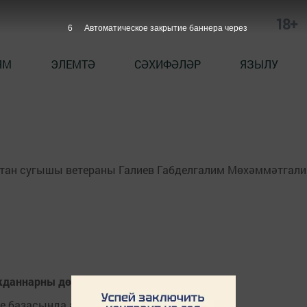
18+
6
Автоматическое закрытие баннера через
ЯМ
ЭЛЕМТӘ
СӘХИФӘЛӘР
ЯЗЫЛУ
атан сугышы ветераны Галиев Габделгалим Мөхәммәтгали
жданнарны дөрес карарга өйрәнде
ре базасында алып барыла.